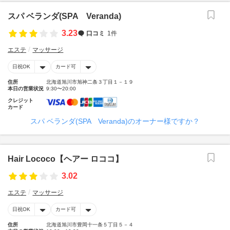
スパ ベランダ(SPA Veranda)
3.23
口コミ
1件
エステ
マッサージ
日祝OK
カード可
住所
北海道旭川市旭神二条３丁目１－１９
本日の営業状況
9:30〜20:00
クレジット
カード
スパ ベランダ(SPA Veranda)のオーナー様ですか？
Hair Lococo【ヘアー ロココ】
3.02
エステ
マッサージ
日祝OK
カード可
住所
北海道旭川市豊岡十一条５丁目５－４