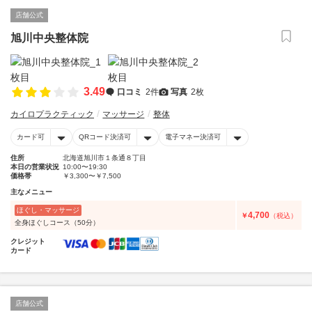
店舗公式
旭川中央整体院
3.49
口コミ
2件
写真
2枚
カイロプラクティック
マッサージ
整体
カード可
QRコード決済可
電子マネー決済可
住所
北海道旭川市１条通８丁目
本日の営業状況
10:00〜19:30
価格帯
￥3,300〜￥7,500
主なメニュー
ほぐし・マッサージ
4,700
￥
（税込）
全身ほぐしコース（50分）
クレジット
カード
店舗公式