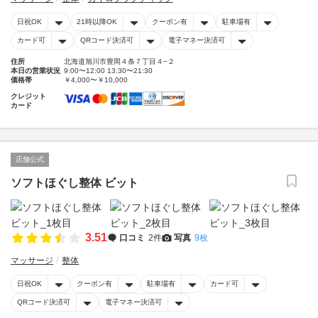
日祝OK
21時以降OK
クーポン有
駐車場有
カード可
QRコード決済可
電子マネー決済可
住所
北海道旭川市豊岡４条７丁目４−２
本日の営業状況
9:00〜12:00 13:30〜21:30
価格帯
￥4,000〜￥10,000
クレジット
カード
店舗公式
ソフトほぐし整体 ビット
3.51
口コミ
2件
写真
9枚
マッサージ
整体
日祝OK
クーポン有
駐車場有
カード可
QRコード決済可
電子マネー決済可