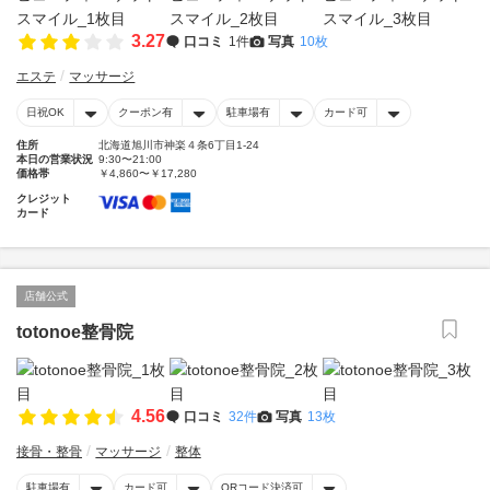
3.27
口コミ
1件
写真
10枚
エステ
マッサージ
日祝OK
クーポン有
駐車場有
カード可
住所
北海道旭川市神楽４条6丁目1-24
本日の営業状況
9:30〜21:00
価格帯
￥4,860〜￥17,280
クレジット
カード
店舗公式
totonoe整骨院
4.56
口コミ
32件
写真
13枚
接骨・整骨
マッサージ
整体
駐車場有
カード可
QRコード決済可