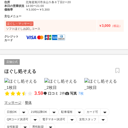
住所
北海道旭川市永山５条６丁目2ー20
本日の営業状況
14:00〜21:00
価格帯
￥3,000〜￥5,300
主なメニュー
ほぐし・マッサージ
3,000
￥
（税込）
ソフトほぐしお試しコース
クレジット
カード
店舗公式
ほぐし処そえる
3.59
口コミ
2件
写真
7枚
マッサージ
整体
日祝OK
21時以降OK
駐車場有
カード可
QRコード決済可
電子マネー決済可
女性スタッフ
女性歓迎
男性歓迎