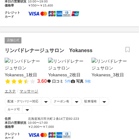
本日の営業状況
10:00〜19:00
価格帯
￥550〜￥15,400
クレジット
カード
店舗公式
リンパドレナージュサロン Yokaness
3.60
口コミ
5件
写真
9枚
エステ
マッサージ
配達・デリバリー対応
クーポン有
駐車場有
カード可
住所
北海道旭川市大町２条14丁目92-223
本日の営業状況
10:00〜17:00
価格帯
￥2,000〜￥7,000
クレジット
カード