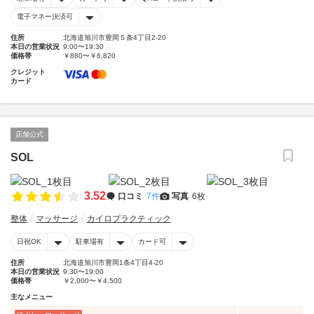
電子マネー決済可
住所
北海道旭川市豊岡５条4丁目2-20
本日の営業状況
9:00〜19:30
価格帯
￥880〜￥6,820
クレジット
カード
店舗公式
SOL
3.52
口コミ
7件
写真
6枚
整体
マッサージ
カイロプラクティック
日祝OK
駐車場有
カード可
住所
北海道旭川市豊岡1条4丁目4-20
本日の営業状況
9:30〜19:00
価格帯
￥2,000〜￥4,500
主なメニュー