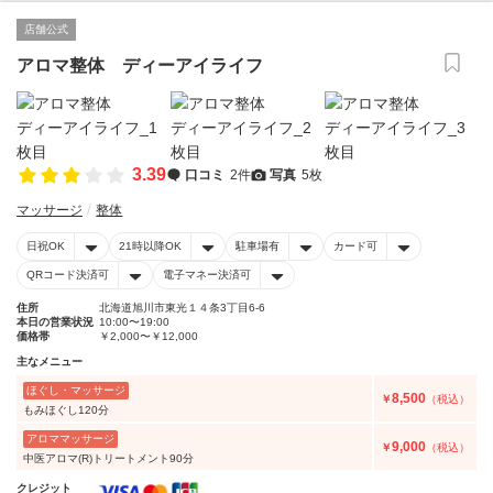
店舗公式
アロマ整体 ディーアイライフ
3.39
口コミ
2件
写真
5枚
マッサージ
整体
日祝OK
21時以降OK
駐車場有
カード可
QRコード決済可
電子マネー決済可
住所
北海道旭川市東光１４条3丁目6-6
本日の営業状況
10:00〜19:00
価格帯
￥2,000〜￥12,000
主なメニュー
ほぐし・マッサージ
8,500
￥
（税込）
もみほぐし120分
アロママッサージ
9,000
￥
（税込）
中医アロマ(R)トリートメント90分
クレジット