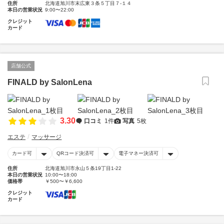
住所
北海道旭川市末広東３条５丁目７-１４
本日の営業状況
9:00〜22:00
クレジット
カード
店舗公式
FINALD by SalonLena
3.30
口コミ
1件
写真
5枚
エステ
マッサージ
カード可
QRコード決済可
電子マネー決済可
住所
北海道旭川市永山５条19丁目1-22
本日の営業状況
10:00〜18:00
価格帯
￥500〜￥6,600
クレジット
カード