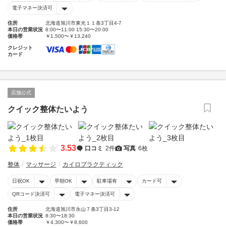
電子マネー決済可
住所
北海道旭川市東光１１条3丁目4-7
本日の営業状況
8:00〜11:00 15:30〜20:00
価格帯
￥1,500〜￥13,240
クレジット
カード
店舗公式
クイック整体たいよう
3.53
口コミ
2件
写真
6枚
整体
マッサージ
カイロプラクティック
日祝OK
早朝OK
駐車場有
カード可
QRコード決済可
電子マネー決済可
住所
北海道旭川市永山７条3丁目3-12
本日の営業状況
8:30〜18:30
価格帯
￥4,300〜￥8,600