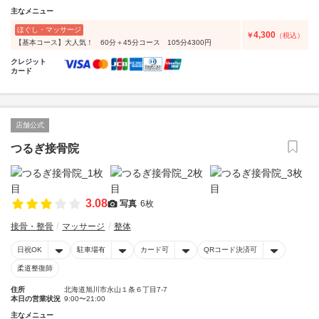
主なメニュー
ほぐし・マッサージ
4,300
￥
（税込）
【基本コース】大人気！ 60分＋45分コース 105分4300円
クレジット
カード
店舗公式
つるぎ接骨院
3.08
写真
6枚
接骨・整骨
マッサージ
整体
日祝OK
駐車場有
カード可
QRコード決済可
柔道整復師
住所
北海道旭川市永山１条６丁目7-7
本日の営業状況
9:00〜21:00
主なメニュー