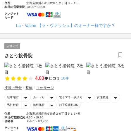
住所
北海道旭川市永山六条１２丁目８－１０
本日の営業状況
10:00〜19:00
クレジット
カード
La・Vache 【ラ・ヴァッシュ】のオーナー様ですか？
店舗公式
さとう接骨院
4.03
口コミ
10件
接骨・整骨
整体
マッサージ
駐車場有
カード可
電子マネー決済可
女性歓迎
男性歓迎
無料体験
お子様連れOK
住所
北海道旭川市南６条通２６丁目５１３ｰ６
本日の営業状況
9:30〜19:30
価格帯
￥440〜￥3,400
クレジット