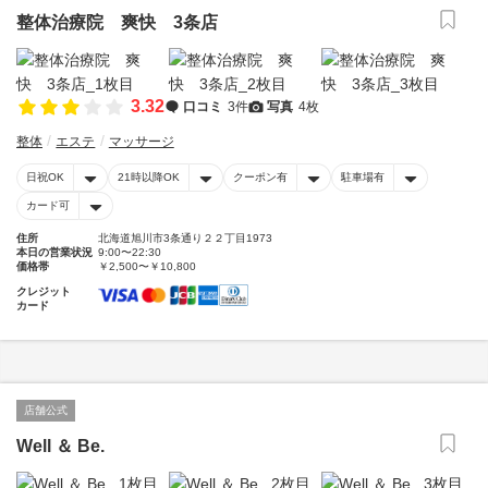
整体治療院 爽快 3条店
3.32
口コミ
3件
写真
4枚
整体
エステ
マッサージ
日祝OK
21時以降OK
クーポン有
駐車場有
カード可
住所
北海道旭川市3条通り２２丁目1973
本日の営業状況
9:00〜22:30
価格帯
￥2,500〜￥10,800
クレジット
カード
店舗公式
Well ＆ Be.