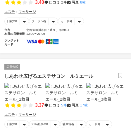
3.40
口コミ
2件
写真
8枚
エステ
マッサージ
日祝OK
クーポン有
カード可
住所
北海道旭川市宮下通９丁目396-1
本日の営業状況
13:00〜21:00
クレジット
カード
店舗公式
しあわせ広げるエステサロン ルミエール
3.37
口コミ
5件
写真
17枚
エステ
マッサージ
日祝OK
21時以降OK
駐車場有
カード可