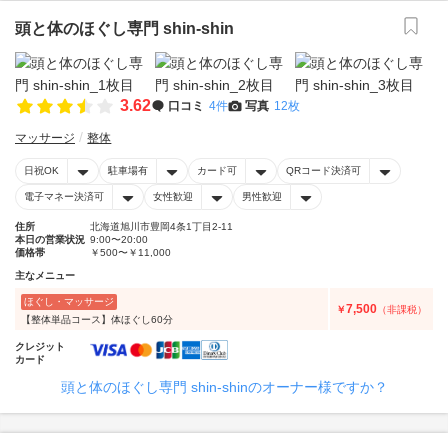
頭と体のほぐし専門 shin-shin
3.62
口コミ
4件
写真
12枚
マッサージ
整体
日祝OK
駐車場有
カード可
QRコード決済可
電子マネー決済可
女性歓迎
男性歓迎
住所
北海道旭川市豊岡4条1丁目2-11
本日の営業状況
9:00〜20:00
価格帯
￥500〜￥11,000
主なメニュー
ほぐし・マッサージ
7,500
￥
（非課税）
【整体単品コース】体ほぐし60分
クレジット
カード
頭と体のほぐし専門 shin-shinのオーナー様ですか？