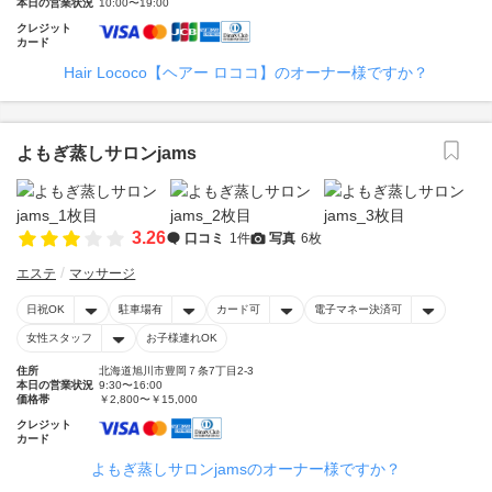
本日の営業状況
10:00〜19:00
クレジット
カード
Hair Lococo【ヘアー ロココ】のオーナー様ですか？
よもぎ蒸しサロンjams
3.26
口コミ
1件
写真
6枚
エステ
マッサージ
日祝OK
駐車場有
カード可
電子マネー決済可
女性スタッフ
お子様連れOK
住所
北海道旭川市豊岡７条7丁目2-3
本日の営業状況
9:30〜16:00
価格帯
￥2,800〜￥15,000
クレジット
カード
よもぎ蒸しサロンjamsのオーナー様ですか？