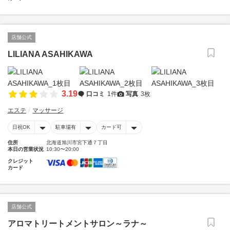
店舗公式
LILIANA ASAHIKAWA
3.19
口コミ
1件
写真
3枚
エステ
マッサージ
日祝OK
駐車場有
カード可
住所
北海道旭川市宮下通７丁目
本日の営業状況
10:30〜20:00
クレジット
カード
店舗公式
アロマトリートメントサロン～ラナ～