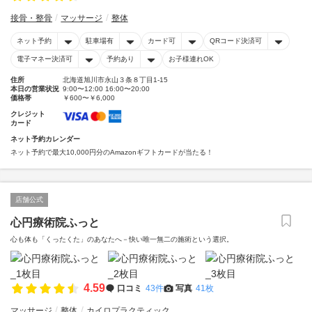
接骨・整骨
マッサージ
整体
ネット予約
駐車場有
カード可
QRコード決済可
電子マネー決済可
予約あり
お子様連れOK
住所
北海道旭川市永山３条８丁目1-15
本日の営業状況
9:00〜12:00 16:00〜20:00
価格帯
￥600〜￥6,000
クレジット
カード
ネット予約カレンダー
ネット予約で最大10,000円分のAmazonギフトカードが当たる！
店舗公式
心円療術院ふっと
心も体も「くったくた」のあなたへ－快い唯一無二の施術という選択。
4.59
口コミ
43件
写真
41枚
マッサージ
整体
カイロプラクティック