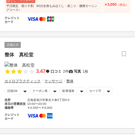
ほぐし・マッサージ
3,000
￥
（税込）
平日限定 朝イチ割 60分全身もみほぐし・肩こり・腰痛モーニン
グコース♪
クレジット
カード
店舗公式
整体 真松堂
3.47
口コミ
2件
写真
1枚
カイロプラクティック
マッサージ
整体
日祝OK
クーポン有
駐車場有
カード可
住所
北海道旭川市東光９条5丁目6-5
本日の営業状況
10:00〜20:00
価格帯
￥4,500〜￥9,000
クレジット
カード