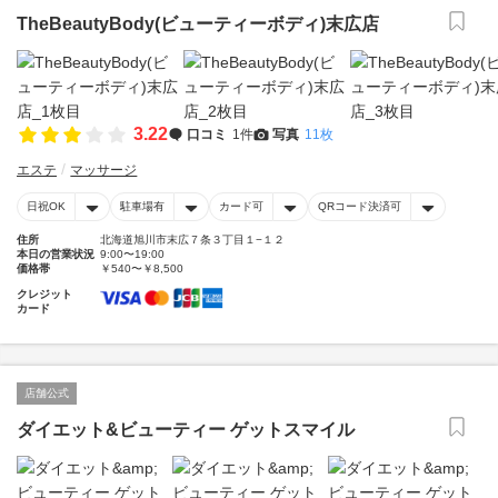
TheBeautyBody(ビューティーボディ)末広店
3.22
口コミ
1件
写真
11枚
エステ
マッサージ
日祝OK
駐車場有
カード可
QRコード決済可
住所
北海道旭川市末広７条３丁目１−１２
本日の営業状況
9:00〜19:00
価格帯
￥540〜￥8,500
クレジット
カード
店舗公式
ダイエット&ビューティー ゲットスマイル