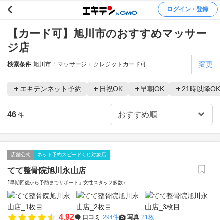
ログイン・登録
【カード可】旭川市のおすすめマッサー
ジ店
変更
検索条件
旭川市
マッサージ
クレジットカード可
エキテンネット予約
日祝OK
早朝OK
21時以降OK
46
件
店舗公式
ネット予約スピードくじ対象店
てて整骨院旭川永山店
｢早期回復から予防までサポート」女性スタッフ多数♪
4.92
口コミ
294件
写真
21枚