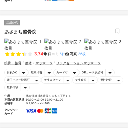
カード
店舗公式
あさまち整骨院
3.74
口コミ
6件
写真
36枚
接骨・整骨
整体
マッサージ
リラクゼーションマッサージ
日祝OK
駐車場有
カード可
QRコード決済可
電子マネー決済可
女性スタッフ
女性歓迎
男性歓迎
無料体験
住所
北海道旭川市豊岡１４条６丁目1-１
本日の営業状況
10:00〜13:00 15:00〜21:00
価格帯
￥1,000〜￥4,400
クレジット
カード