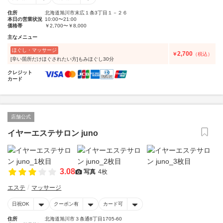
住所
北海道旭川市末広１条3丁目１－２６
本日の営業状況
10:00〜21:00
価格帯
￥2,700〜￥8,000
主なメニュー
ほぐし・マッサージ
2,700
￥
（税込）
[辛い箇所だけほぐされたい方]もみほぐし30分
クレジット
カード
店舗公式
イヤーエステサロン juno
3.08
写真
4枚
エステ
マッサージ
日祝OK
クーポン有
カード可
住所
北海道旭川市３条通8丁目1705-60