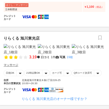
ほぐし・マッサージ
1,100
￥
（税込）
立体動態波
クレジット
カード
りらくる 旭川東光店
3.19
口コミ
1件
写真
19枚
マッサージ
日祝OK
21時以降OK
カード可
QRコード決済可
住所
北海道旭川市東光８条1丁目226-25
本日の営業状況
10:00〜26:30
クレジット
カード
りらくる 旭川東光店のオーナー様ですか？