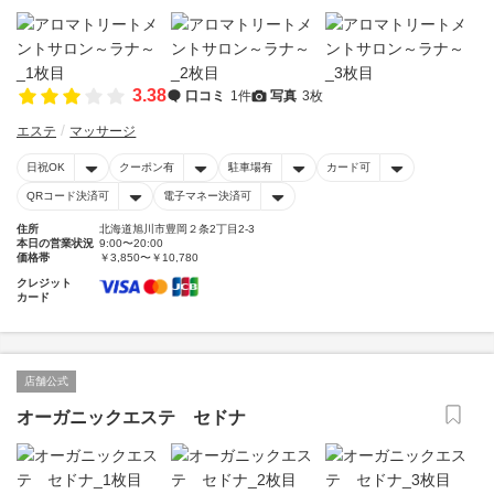
3.38
口コミ
1件
写真
3枚
エステ
マッサージ
日祝OK
クーポン有
駐車場有
カード可
QRコード決済可
電子マネー決済可
住所
北海道旭川市豊岡２条2丁目2-3
本日の営業状況
9:00〜20:00
価格帯
￥3,850〜￥10,780
クレジット
カード
店舗公式
オーガニックエステ セドナ