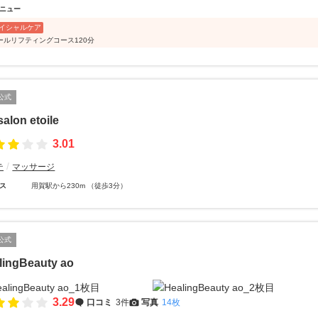
ニュー
イシャルケア
ールリフティングコース120分
公式
alon etoile
3.01
テ
マッサージ
ス
用賀駅から230m （徒歩3分）
公式
lingBeauty ao
3.29
口コミ
3件
写真
14枚