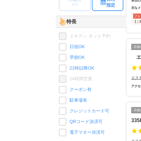
本日の
指定
8/9
主なメ
フェ
特長
【ご
エキテン ネット予約
日祝OK
店舗
エ
早朝OK
21時以降OK
エス
24時間営業
アクセ
クーポン有
駐車場有
クレジットカード可
店舗
335
QRコード決済可
電子マネー決済可