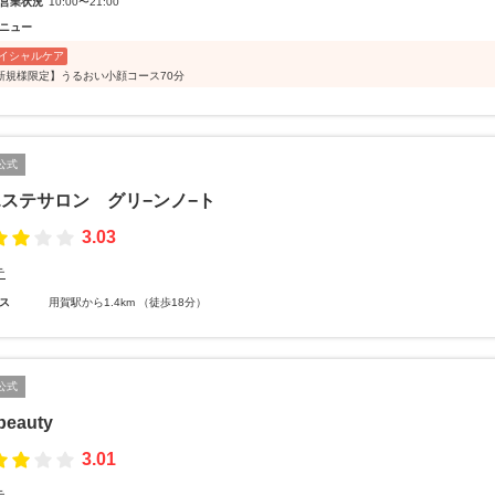
営業状況
10:00〜21:00
ニュー
イシャルケア
新規様限定】うるおい小顔コース70分
公式
ステサロン グリ−ンノ−ト
3.03
テ
ス
用賀駅から1.4km （徒歩18分）
公式
beauty
3.01