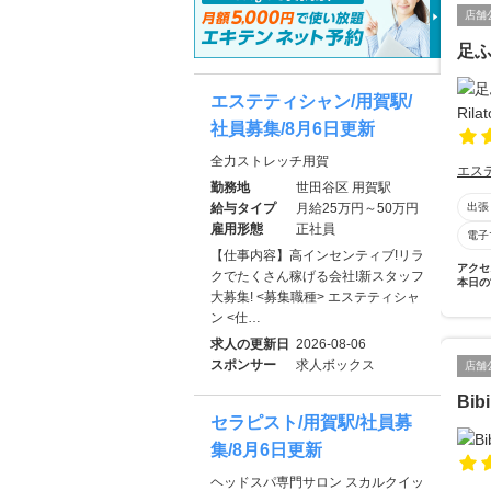
店舗
足ふ
エステティシャン/用賀駅/
社員募集/8月6日更新
全力ストレッチ用賀
エス
勤務地
世田谷区 用賀駅
給与タイプ
月給25万円～50万円
出張
雇用形態
正社員
電子
【仕事内容】高インセンティブ!リラ
アクセ
クでたくさん稼げる会社!新スタッフ
本日の
大募集! <募集職種> エステティシャ
ン <仕…
求人の更新日
2026-08-06
スポンサー
求人ボックス
店舗
Bib
セラピスト/用賀駅/社員募
集/8月6日更新
ヘッドスパ専門サロン スカルクイッ