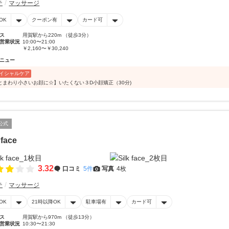
テ
マッサージ
OK
クーポン有
カード可
ス
用賀駅から220m （徒歩3分）
営業状況
10:00〜21:00
￥2,160〜￥30,240
ニュー
イシャルケア
とまわり小さいお顔に☆】いたくない３D小顔矯正（30分)
公式
 face
3.32
口コミ
5件
写真
4枚
テ
マッサージ
OK
21時以降OK
駐車場有
カード可
ス
用賀駅から970m （徒歩13分）
営業状況
10:30〜21:30