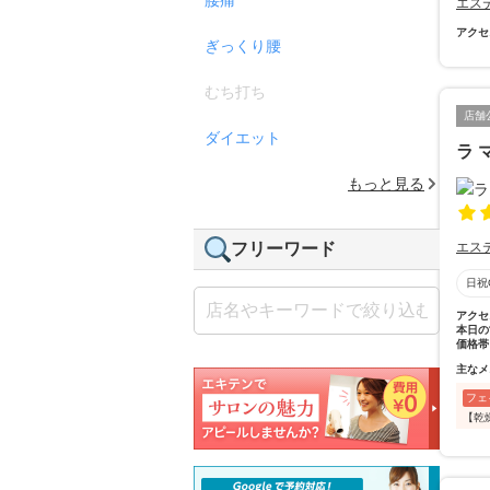
エス
アクセ
ぎっくり腰
むち打ち
店舗
ダイエット
ラ 
もっと見る
フリーワード
エス
日祝
アクセ
本日の
価格帯
主なメ
フェ
【乾