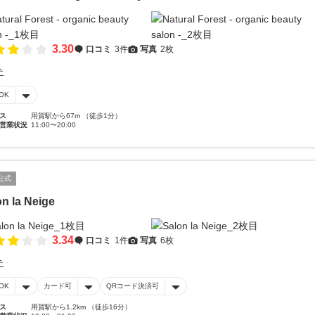
3.30
口コミ
3件
写真
2枚
テ
OK
ス
用賀駅から67m （徒歩1分）
営業状況
11:00〜20:00
公式
on la Neige
3.34
口コミ
1件
写真
6枚
テ
OK
カード可
QRコード決済可
ス
用賀駅から1.2km （徒歩16分）