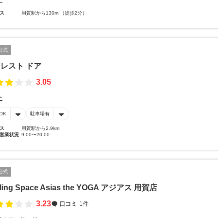
テ
ス
用賀駅から130m （徒歩2分）
公式
レスト ドア
3.05
テ
OK
駐車場有
ス
用賀駅から2.9km
営業状況
9:00〜20:00
公式
ling Space Asias the YOGA アジアス 用賀店
3.23
口コミ
1件