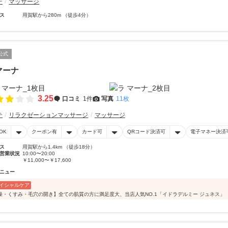
テ
マッサージ
ス
用賀駅から280m （徒歩4分）
公式
マーナ
3.25
口コミ
1件
写真
11枚
テ
リラクゼーションマッサージ
マッサージ
OK
クーポン有
カード可
QRコード決済可
電子マネー決済
ス
用賀駅から1.4km （徒歩18分）
営業状況
10:00〜20:00
￥11,000〜￥17,600
ニュー
イシャルケア
燥・くすみ・毛穴の開き】全ての肌質の方に満足度大、当店人気NO.1「イドラデルミー ジュネス」