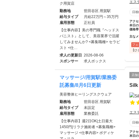
エス
ク用賀店
勤務地
世田谷区 用賀駅
日祝
給与タイプ
月給22万円～35万円
アクセ
雇用形態
正社員
本日の
価格帯
【仕事内容】美の専門職『ヘッドス
パニスト』として、美容業界で活躍
主なメ
してみませんか? <募集職種> セラピ
フェ
スト <仕…
【ひ
求人の更新日
2026-08-06
スポンサー
求人ボックス
店舗
マッサージ/用賀駅/業務委
託募集/8月6日更新
Silk
美容整体ヒーリングスクウェア
勤務地
世田谷区 用賀駅
給与タイプ
未設定
エス
雇用形態
業務委託
【仕事内容】週2日OK|土日最大
日祝
1450円|リラク施術者 <募集職種>
アクセ
マッサージ <仕事内容> ボディケ
本日の
ア・リラ…