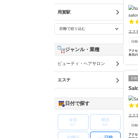
用賀駅
エス
日祝
ジャンル・業種
アクセ
本日の
ビューティ・ヘアサロン
店舗
エステ
Sal
日付で探す
エス
今日
明日
8/7
8/8
日祝
アクセ
日時
日曜日