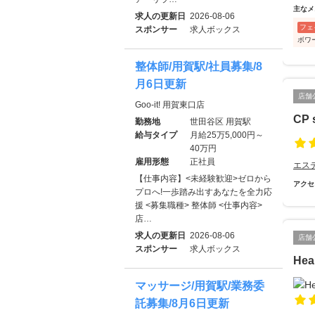
主なメ
求人の更新日
2026-08-06
フェ
スポンサー
求人ボックス
ボワ
整体師/用賀駅/社員募集/8
月6日更新
店舗
Goo-it! 用賀東口店
CP s
勤務地
世田谷区 用賀駅
給与タイプ
月給25万5,000円～
40万円
雇用形態
正社員
エス
【仕事内容】<未経験歓迎>ゼロから
アクセ
プロへ!一歩踏み出すあなたを全力応
援 <募集職種> 整体師 <仕事内容>
店…
求人の更新日
2026-08-06
店舗
スポンサー
求人ボックス
Hea
マッサージ/用賀駅/業務委
託募集/8月6日更新