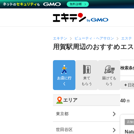
無料診断
エキテン
ビューティ・ヘアサロン
エステ
用賀駅周辺のおすすめエ
検索条
お店に行
来て
届けても
く
もらう
らう
日
エリア
40
件
東京都
店舗
世田谷区
Natu