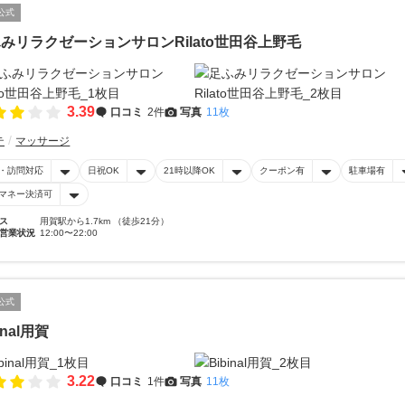
公式
みリラクゼーションサロンRilato世田谷上野毛
3.39
口コミ
2件
写真
11枚
テ
マッサージ
・訪問対応
日祝OK
21時以降OK
クーポン有
駐車場有
マネー決済可
ス
用賀駅から1.7km （徒歩21分）
営業状況
12:00〜22:00
公式
inal用賀
3.22
口コミ
1件
写真
11枚