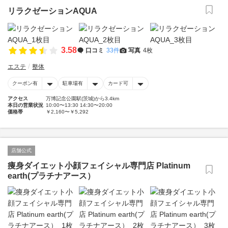
リラクゼーションAQUA
3.58
口コミ
33件
写真
4枚
エステ
整体
クーポン有
駐車場有
カード可
アクセス
万博記念公園駅(茨城)から3.4km
本日の営業状況
10:00〜13:30 14:30〜20:00
価格帯
￥2,160〜￥5,292
店舗公式
痩身ダイエット小顔フェイシャル専門店 Platinum
earth(プラチナアース）