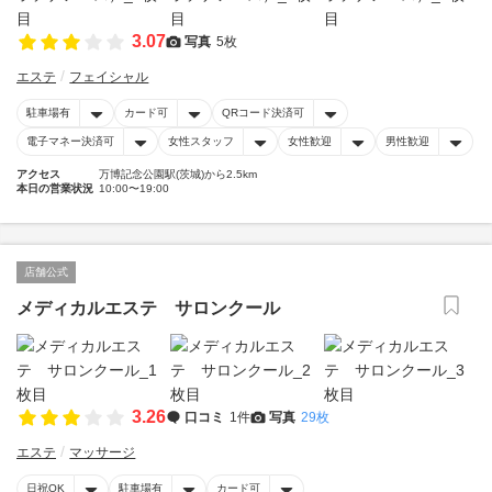
3.07
写真
5枚
エステ
フェイシャル
駐車場有
カード可
QRコード決済可
電子マネー決済可
女性スタッフ
女性歓迎
男性歓迎
アクセス
万博記念公園駅(茨城)から2.5km
本日の営業状況
10:00〜19:00
店舗公式
メディカルエステ サロンクール
3.26
口コミ
1件
写真
29枚
エステ
マッサージ
日祝OK
駐車場有
カード可