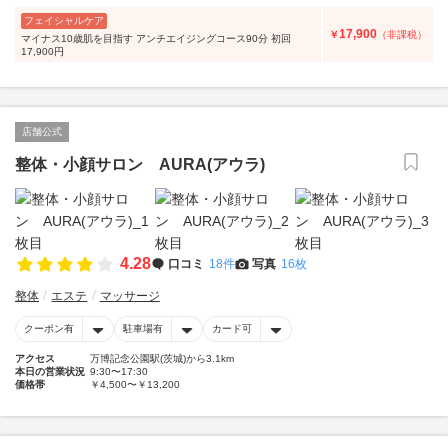
フェイシャルケア
17,900
￥
（非課税）
マイナス10歳肌を目指す アンチエイジングコース90分 初回
17,900円
店舗公式
整体・小顔サロン AURA(アウラ)
4.28
口コミ
18件
写真
16枚
整体
エステ
マッサージ
クーポン有
駐車場有
カード可
アクセス
万博記念公園駅(茨城)から3.1km
本日の営業状況
9:30〜17:30
価格帯
￥4,500〜￥13,200