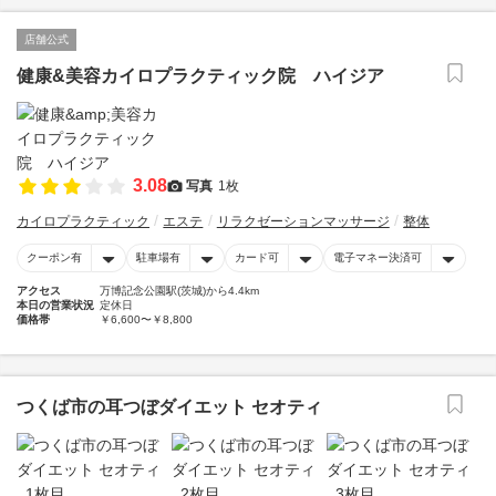
店舗公式
健康&美容カイロプラクティック院 ハイジア
3.08
写真
1枚
カイロプラクティック
エステ
リラクゼーションマッサージ
整体
クーポン有
駐車場有
カード可
電子マネー決済可
アクセス
万博記念公園駅(茨城)から4.4km
本日の営業状況
定休日
価格帯
￥6,600〜￥8,800
つくば市の耳つぼダイエット セオティ