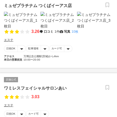
ミュゼプラチナム つくばイーアス店
3.26
口コミ
1件
写真
10枚
エステ
日祝OK
駐車場有
カード可
アクセス
万博記念公園駅(茨城)から4km
本日の営業状況
10:00〜20:00
店舗公式
ワミレスフェイシャルサロンあい
3.03
エステ
日祝OK
カード可