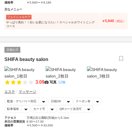
価格帯
￥5,940〜￥9,180
主なメニュー
フェイシャルケア
5,940
￥
（税込）
やっぱり美白！！白いお肌になりたい！スペシャルホワイトニング
コース
店舗公式
SHIFA beauty salon
3.09
写真
12枚
エステ
マッサージ
配達・デリバリー対応
日祝OK
クーポン有
駐車場有
カード可
QRコード決済可
アクセス
万博記念公園駅(茨城)から5.1km
本日の営業状況
9:30〜17:30
価格帯
￥5,500〜￥33,000