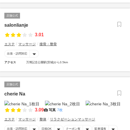
店舗公式
salonlianje
3.01
エステ
マッサージ
接骨・整骨
出張・訪問対応
アクセス
万博記念公園駅(茨城)から3.5km
店舗公式
cherie Na
3.09
写真
7枚
エステ
マッサージ
整体
リラクゼーションマッサージ
出張・訪問対応
日祝OK
クーポン有
駐車場有