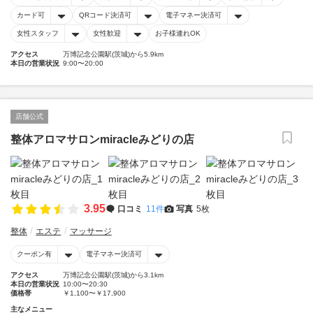
カード可
QRコード決済可
電子マネー決済可
女性スタッフ
女性歓迎
お子様連れOK
アクセス
万博記念公園駅(茨城)から5.9km
本日の営業状況
9:00〜20:00
店舗公式
整体アロマサロンmiracleみどりの店
3.95
口コミ
11件
写真
5枚
整体
エステ
マッサージ
クーポン有
電子マネー決済可
アクセス
万博記念公園駅(茨城)から3.1km
本日の営業状況
10:00〜20:30
価格帯
￥1,100〜￥17,900
主なメニュー