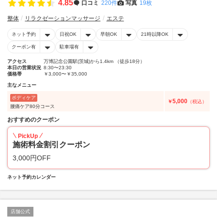
4.85
口コミ
220件
写真
19枚
整体
リラクゼーションマッサージ
エステ
ネット予約
日祝OK
早朝OK
21時以降OK
クーポン有
駐車場有
アクセス
万博記念公園駅(茨城)から1.4km （徒歩18分）
本日の営業状況
8:30〜23:30
価格帯
￥3,000〜￥35,000
主なメニュー
ボディケア
5,000
￥
（税込）
腰痛ケア80分コース
おすすめのクーポン
PickUp
施術料金割引クーポン
3,000円OFF
ネット予約カレンダー
店舗公式