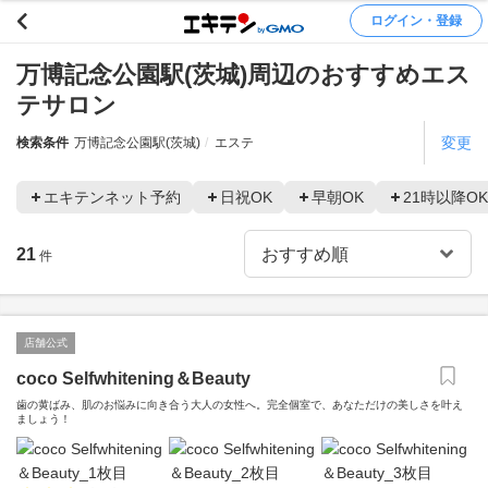
ログイン・登録
万博記念公園駅(茨城)周辺のおすすめエス
テサロン
変更
検索条件
万博記念公園駅(茨城)
エステ
エキテンネット予約
日祝OK
早朝OK
21時以降OK
21
件
店舗公式
coco Selfwhitening＆Beauty
歯の黄ばみ、肌のお悩みに向き合う大人の女性へ。完全個室で、あなただけの美しさを叶え
ましょう！