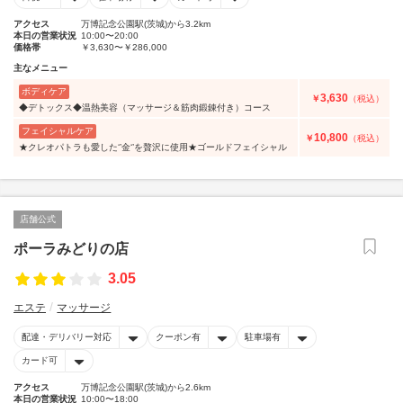
アクセス
万博記念公園駅(茨城)から3.2km
本日の営業状況
10:00〜20:00
価格帯
￥3,630〜￥286,000
主なメニュー
ボディケア
3,630
￥
（税込）
◆デトックス◆温熱美容（マッサージ＆筋肉鍛錬付き）コース
フェイシャルケア
10,800
￥
（税込）
★クレオパトラも愛した‘’金‘’を贅沢に使用★ゴールドフェイシャル
店舗公式
ポーラみどりの店
3.05
エステ
マッサージ
配達・デリバリー対応
クーポン有
駐車場有
カード可
アクセス
万博記念公園駅(茨城)から2.6km
本日の営業状況
10:00〜18:00