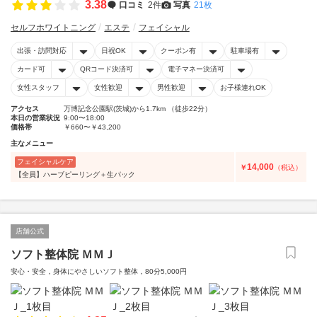
3.38
口コミ
2件
写真
21枚
セルフホワイトニング
エステ
フェイシャル
出張・訪問対応
日祝OK
クーポン有
駐車場有
カード可
QRコード決済可
電子マネー決済可
女性スタッフ
女性歓迎
男性歓迎
お子様連れOK
アクセス
万博記念公園駅(茨城)から1.7km （徒歩22分）
本日の営業状況
9:00〜18:00
価格帯
￥660〜￥43,200
主なメニュー
フェイシャルケア
14,000
￥
（税込）
【全員】ハーブピーリング＋生パック
店舗公式
ソフト整体院 ＭＭＪ
安心・安全，身体にやさしいソフト整体，80分5,000円