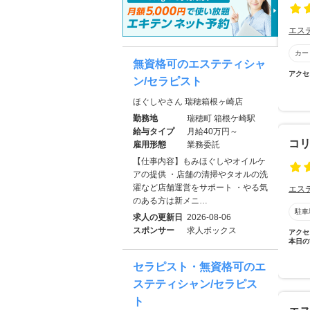
エス
カー
無資格可のエステティシャ
アクセ
ン/セラピスト
ほぐしやさん 瑞穂箱根ヶ崎店
勤務地
瑞穂町 箱根ケ崎駅
給与タイプ
月給40万円～
コ
雇用形態
業務委託
【仕事内容】もみほぐしやオイルケ
アの提供 ・店舗の清掃やタオルの洗
濯など店舗運営をサポート ・やる気
エス
のある方は新メニ…
駐車
求人の更新日
2026-08-06
スポンサー
求人ボックス
アクセ
本日の
セラピスト・無資格可のエ
ステティシャン/セラピス
ト