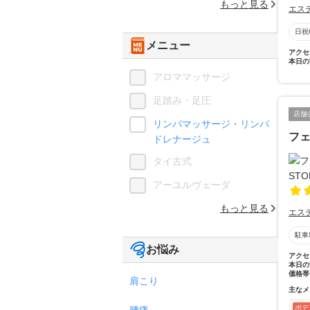
もっと見る
エス
日祝
メニュー
アクセ
本日の
アロママッサージ
足踏み・足圧
店舗
リンパマッサージ・リンパ
フェ
ドレナージュ
タイ古式
アーユルヴェーダ
もっと見る
エス
駐車
お悩み
アクセ
本日の
価格帯
肩こり
主なメ
ボデ
腰痛