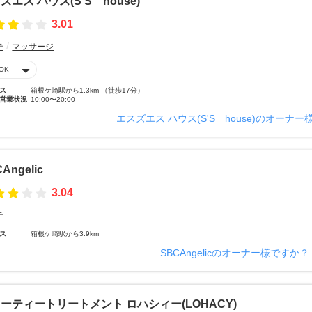
ズエス ハウス(S'S house)
3.01
テ
マッサージ
OK
ス
箱根ケ崎駅から1.3km （徒歩17分）
営業状況
10:00〜20:00
エスズエス ハウス(S'S house)のオーナ
Angelic
3.04
テ
ス
箱根ケ崎駅から3.9km
SBCAngelicのオーナー様ですか？
ーティートリートメント ロハシィー(LOHACY)