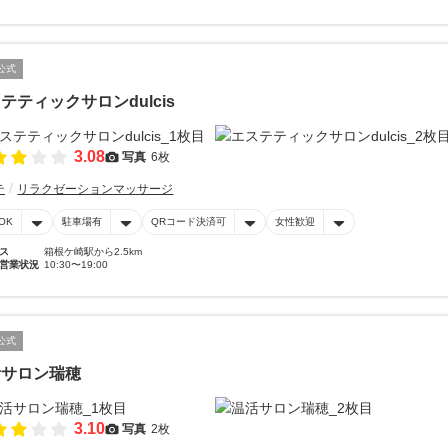
公式
テティックサロンdulcis
3.08
写真
6枚
テ
リラクゼーションマッサージ
OK
駐車場有
QRコード決済可
女性歓迎
ス
箱根ケ崎駅から2.5km
営業状況
10:30〜19:00
公式
活サロン瑞穂
3.10
写真
2枚