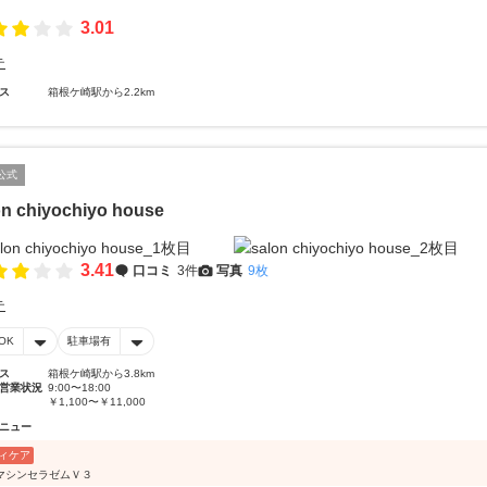
3.01
テ
ス
箱根ケ崎駅から2.2km
公式
on chiyochiyo house
3.41
口コミ
3件
写真
9枚
テ
OK
駐車場有
ス
箱根ケ崎駅から3.8km
営業状況
9:00〜18:00
￥1,100〜￥11,000
ニュー
ィケア
マシンセラゼムＶ３