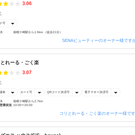
3.06
テ
ド可
ス
箱根ケ崎駅から1.6km （徒歩21分）
SENAビューティーのオーナー様です
リとれーる・ごく楽
3.07
テ
場有
カード可
QRコード決済可
電子マネー決済可
ス
箱根ケ崎駅から2.7km
営業状況
10:00〜20:00
コリとれーる・ごく楽のオーナー様で