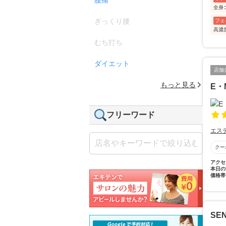
全身
ぎっくり腰
フェ
高濃
むち打ち
ダイエット
店舗
もっと見る
E・
フリーワード
エス
クー
アクセ
本日の
価格帯
SE