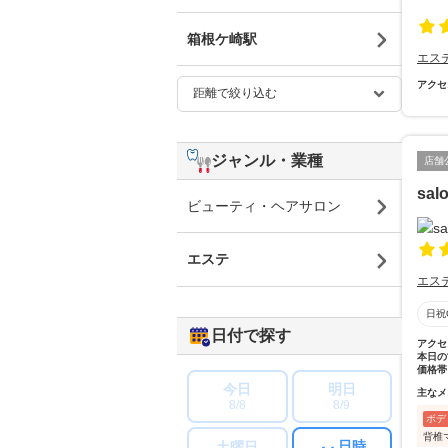
箱根ケ崎駅
エス
アクセ
ジャンル・業種
店舗
sal
ビューティ・ヘアサロン
エステ
エス
日祝
日付で探す
アクセ
本日の
価格帯
今日
明日
主なメ
8/8
8/9
ボデ
背椎
日時
土曜日