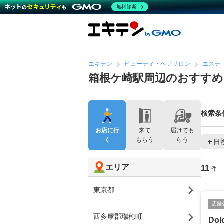
無料診断
エキテン
ビューティ・ヘアサロン
エステ
箱根ケ崎駅周辺のおすす
検索条
お店に行
来て
届けても
く
もらう
らう
日
エリア
11
件
東京都
店舗
西多摩郡瑞穂町
Dol