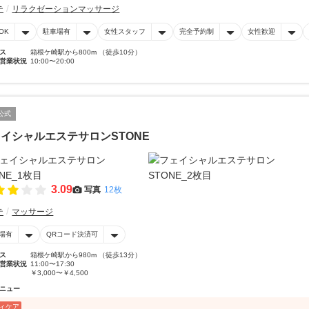
テ
リラクゼーションマッサージ
OK
駐車場有
女性スタッフ
完全予約制
女性歓迎
ス
箱根ケ崎駅から800m （徒歩10分）
営業状況
10:00〜20:00
公式
イシャルエステサロンSTONE
3.09
写真
12枚
テ
マッサージ
場有
QRコード決済可
ス
箱根ケ崎駅から980m （徒歩13分）
営業状況
11:00〜17:30
￥3,000〜￥4,500
ニュー
ィケア