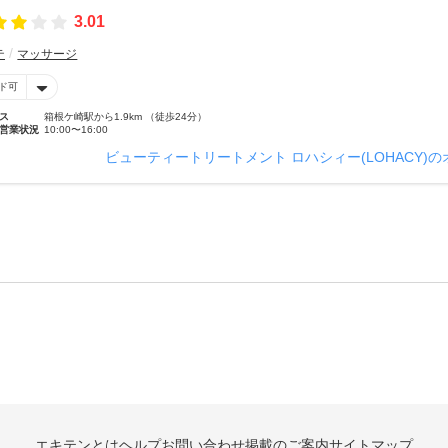
3.01
テ
マッサージ
ド可
ス
箱根ケ崎駅から1.9km （徒歩24分）
営業状況
10:00〜16:00
ビューティートリートメント ロハシィー(LOHACY)
エキテンとは
ヘルプ
お問い合わせ
掲載のご案内
サイトマップ