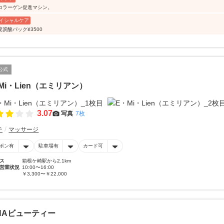
コラーゲン促進マシン。
イシャルケア
度炭酸パック¥3500
公式
Mi・Lien（エミリアン）
3.07
写真
7枚
テ
マッサージ
ポン有
駐車場有
カード可
ス
箱根ケ崎駅から2.1km
営業状況
10:00〜16:00
￥3,300〜￥22,000
NAビューティー