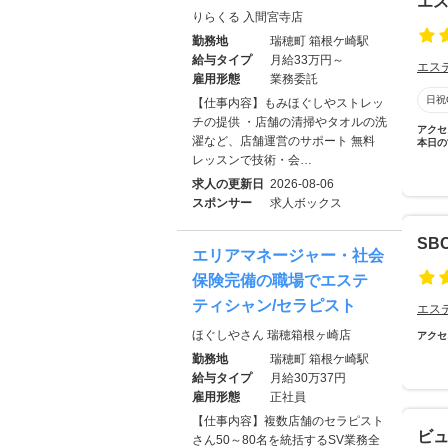
エス
りらくる 入間宮寺店
勤務地
瑞穂町 箱根ケ崎駅
給与タイプ
月給33万円～
エス
雇用形態
業務委託
日祝
【仕事内容】もみほぐしやストレッ
チの提供 ・店舗の清掃やタオルの洗
アクセ
濯など、店舗運営のサポート 無料
本日の
レッスンで技術・会…
求人の更新日
2026-08-06
スポンサー
求人ボックス
SBC
エリアマネージャー・社会
保険完備の職場でエステ
ティシャン/セラピスト
エス
ほぐしやさん 瑞穂箱根ヶ崎店
アクセ
勤務地
瑞穂町 箱根ケ崎駅
給与タイプ
月給30万37円
雇用形態
正社員
【仕事内容】複数店舗のセラピスト
ビュ
さん50～80名を統括するSV業務全