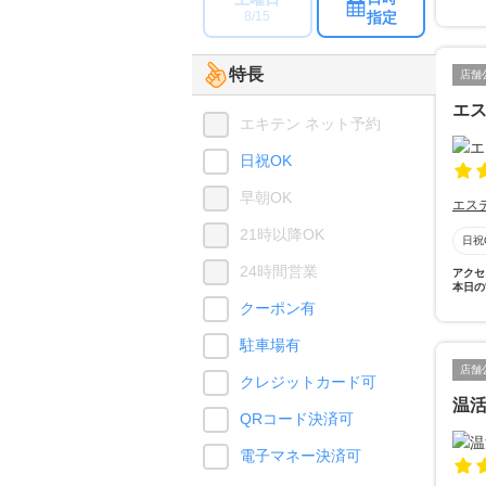
指定
8/15
特長
店舗
エス
エキテン ネット予約
日祝OK
早朝OK
エス
21時以降OK
日祝
24時間営業
アクセ
本日の
クーポン有
駐車場有
店舗
クレジットカード可
温
QRコード決済可
電子マネー決済可