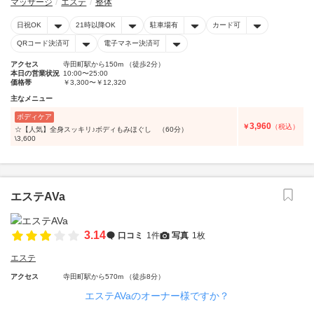
マッサージ
エステ
整体
日祝OK
21時以降OK
駐車場有
カード可
QRコード決済可
電子マネー決済可
アクセス
寺田町駅から150m （徒歩2分）
本日の営業状況
10:00〜25:00
価格帯
￥3,300〜￥12,320
主なメニュー
ボディケア
3,960
￥
（税込）
☆【人気】全身スッキリ♪ボディもみほぐし （60分）
\3,600
エステAVa
3.14
口コミ
1件
写真
1枚
エステ
アクセス
寺田町駅から570m （徒歩8分）
エステAVaのオーナー様ですか？