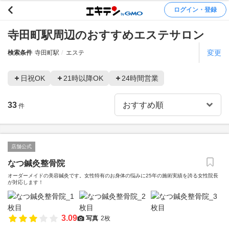
ログイン・登録
寺田町駅周辺のおすすめエステサロン
変更
検索条件
寺田町駅
エステ
日祝OK
21時以降OK
24時間営業
33
件
店舗公式
なつ鍼灸整骨院
オーダーメイドの美容鍼灸です。女性特有のお身体の悩みに25年の施術実績を誇る女性院長
が対応します！
3.09
写真
2枚