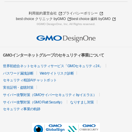
利用規約
運営会社
プライバシーポリシー
best choice クリニック byGMO
best choice 歯科 byGMO
©GMO DesignOne, Inc. All Rights reserved.
GMOインターネットグループのセキュリティ事業について
世界初総合ネットセキュリティサービス「GMOセキュリティ24」
パスワード漏洩診断
Webサイトリスク診断
セキュリティ相談AIチャットボット
実在証明・盗聴対策
サイバー攻撃対策（GMOサイバーセキュリティ byイエラエ）
サイバー攻撃対策（GMO Flatt Security）
なりすまし対策
セキュリティ事業の軌跡