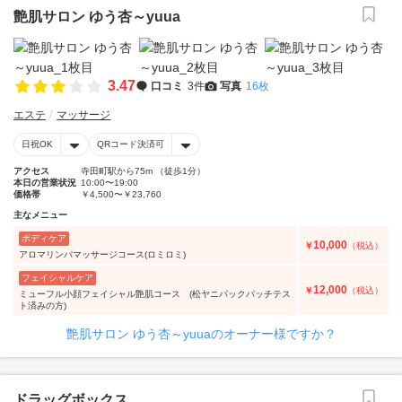
艶肌サロン ゆう杏～yuua
3.47
口コミ
3件
写真
16枚
エステ
マッサージ
日祝OK
QRコード決済可
アクセス
寺田町駅から75m （徒歩1分）
本日の営業状況
10:00〜19:00
価格帯
￥4,500〜￥23,760
主なメニュー
ボディケア
10,000
￥
（税込）
アロマリンパマッサージコース(ロミロミ)
フェイシャルケア
12,000
￥
（税込）
ミューフル小顔フェイシャル艶肌コース (松ヤニパックパッチテス
ト済みの方)
艶肌サロン ゆう杏～yuuaのオーナー様ですか？
ドラッグボックス