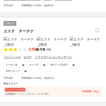
アクセス
寺田町駅から320m （徒歩5分）
店舗公式
エステ チーチナ
3.09
写真
6枚
フェイシャル
エステ
リラクゼーションマッサージ
クーポン有
カード可
QRコード決済可
女性スタッフ
アクセス
寺田町駅から140m （徒歩2分）
主なメニュー
フェイシャルケア
8,800
￥
（税込）
小顔造顔メソッド（ドライヘッドスパ付）