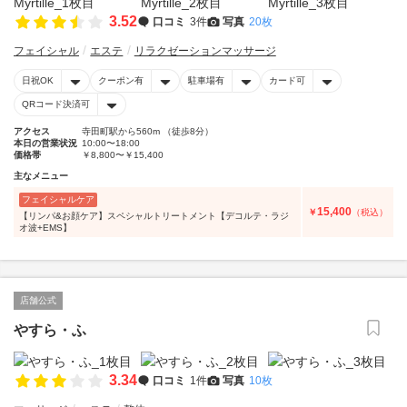
3.52
口コミ
3件
写真
20枚
フェイシャル
エステ
リラクゼーションマッサージ
日祝OK
クーポン有
駐車場有
カード可
QRコード決済可
アクセス
寺田町駅から560m （徒歩8分）
本日の営業状況
10:00〜18:00
価格帯
￥8,800〜￥15,400
主なメニュー
フェイシャルケア
15,400
￥
（税込）
【リンパ&お顔ケア】スペシャルトリートメント【デコルテ・ラジ
オ波+EMS】
店舗公式
やすら・ふ
3.34
口コミ
1件
写真
10枚