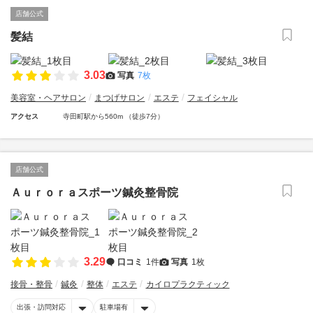
店舗公式
髪結
3.03
写真
7枚
美容室・ヘアサロン
まつげサロン
エステ
フェイシャル
アクセス
寺田町駅から560m （徒歩7分）
店舗公式
Ａｕｒｏｒａスポーツ鍼灸整骨院
3.29
口コミ
1件
写真
1枚
接骨・整骨
鍼灸
整体
エステ
カイロプラクティック
出張・訪問対応
駐車場有