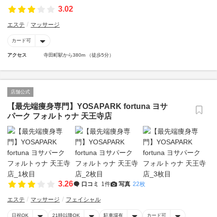
3.02
エステ
マッサージ
カード可
アクセス
寺田町駅から380m （徒歩5分）
店舗公式
【最先端痩身専門】YOSAPARK fortuna ヨサ
パーク フォルトゥナ 天王寺店
3.26
口コミ
1件
写真
22枚
エステ
マッサージ
フェイシャル
日祝OK
21時以降OK
駐車場有
カード可