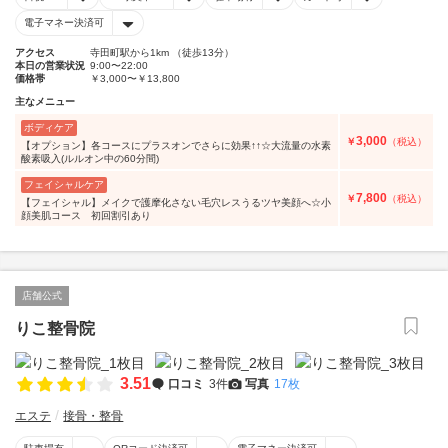
電子マネー決済可
アクセス
寺田町駅から1km （徒歩13分）
本日の営業状況
9:00〜22:00
価格帯
￥3,000〜￥13,800
主なメニュー
ボディケア
3,000
￥
（税込）
【オプション】各コースにプラスオンでさらに効果↑↑☆大流量の水素
酸素吸入(ルルオン中の60分間)
フェイシャルケア
7,800
￥
（税込）
【フェイシャル】メイクで護摩化さない毛穴レスうるツヤ美顔へ☆小
顔美肌コース 初回割引あり
店舗公式
りこ整骨院
3.51
口コミ
3件
写真
17枚
エステ
接骨・整骨