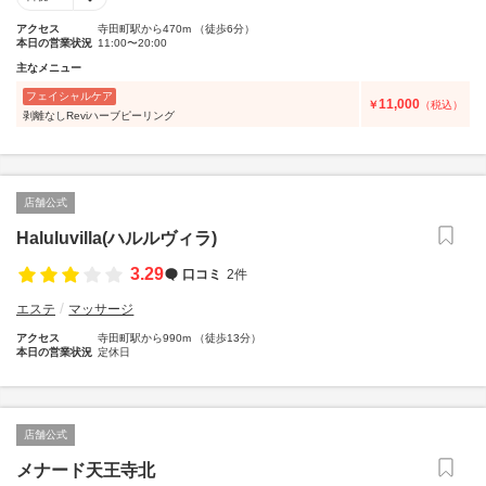
アクセス
寺田町駅から470m （徒歩6分）
本日の営業状況
11:00〜20:00
主なメニュー
フェイシャルケア
11,000
￥
（税込）
剥離なしReviハーブピーリング
店舗公式
Haluluvilla(ハルルヴィラ)
3.29
口コミ
2件
エステ
マッサージ
アクセス
寺田町駅から990m （徒歩13分）
本日の営業状況
定休日
店舗公式
メナード天王寺北