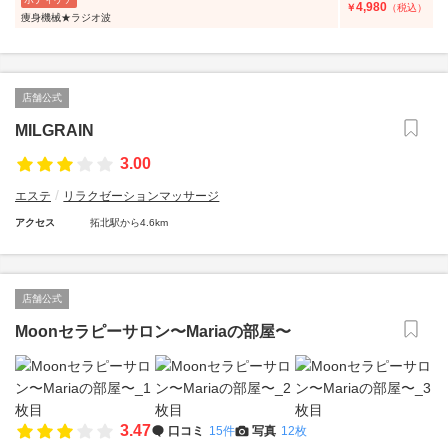
4,980
￥
（税込）
痩身機械★ラジオ波
店舗公式
MILGRAIN
3.00
エステ
リラクゼーションマッサージ
アクセス
拓北駅から4.6km
店舗公式
Moonセラピーサロン〜Mariaの部屋〜
3.47
口コミ
15件
写真
12枚