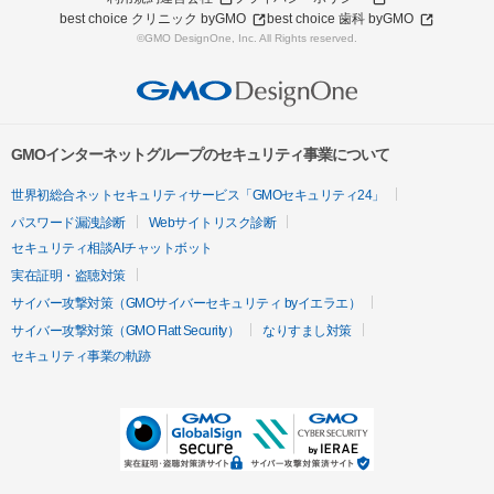
best choice クリニック byGMO
best choice 歯科 byGMO
©GMO DesignOne, Inc. All Rights reserved.
GMOインターネットグループのセキュリティ事業について
世界初総合ネットセキュリティサービス「GMOセキュリティ24」
パスワード漏洩診断
Webサイトリスク診断
セキュリティ相談AIチャットボット
実在証明・盗聴対策
サイバー攻撃対策（GMOサイバーセキュリティ byイエラエ）
サイバー攻撃対策（GMO Flatt Security）
なりすまし対策
セキュリティ事業の軌跡