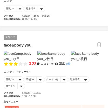
エステ
日祝OK
駐車場有
アクセス
拓北駅から56m （徒歩1分）
本日の営業状況
10:00〜17:00
店舗公式
face&body you
3.28
口コミ
2件
写真
9枚
エステ
マッサージ
日祝OK
早朝OK
クーポン有
駐車場有
カード可
アクセス
拓北駅から2.2km
本日の営業状況
8:30〜17:00
主なメニュー
ボディケア