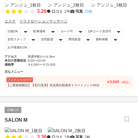
3.26
口コミ
1件
写真
33枚
エステ
リラクゼーションマッサージ
日祝OK
駐車場有
カード可
QRコード決済可
女性スタッフ
女性歓迎
男性歓迎
無料体験
お子様連れOK
アクセス
善通寺駅から4.3km
本日の営業状況
9:00〜20:00
価格帯
￥4,000〜￥15,000
主なメニュー
フェイシャルケア
5,500
￥
（税込）
【ご新規様限定】【毛穴洗浄】水光美白肌基本トリートメント60分
店舗公式
SALON M
3.36
口コミ
1件
写真
2枚