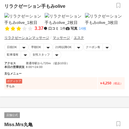
リラクゼーション手もみolive
3.37
口コミ
1件
写真
14枚
リラクゼーションマッサージ
マッサージ
エステ
日祝OK
早朝OK
21時以降OK
クーポン有
駐車場有
女性スタッフ
アクセス
善通寺駅から720m （徒歩10分）
本日の営業状況
8:00〜24:00
主なメニュー
ボディケア
4,250
￥
（税込）
手もみ
店舗公式
Miss.Mrs丸亀