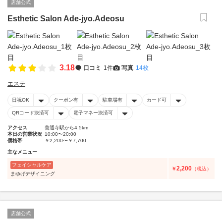
店舗公式
Esthetic Salon Ade-jyo.Adeosu
3.18
口コミ
1件
写真
14枚
エステ
日祝OK
クーポン有
駐車場有
カード可
QRコード決済可
電子マネー決済可
アクセス
善通寺駅から4.5km
本日の営業状況
10:00〜20:00
価格帯
￥2,200〜￥7,700
主なメニュー
フェイシャルケア
2,200
￥
（税込）
まゆげデザイニング
店舗公式