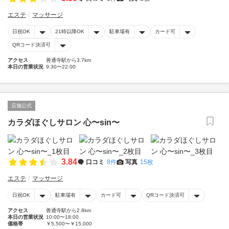
エステ
マッサージ
日祝OK
21時以降OK
駐車場有
カード可
QRコード決済可
アクセス
善通寺駅から3.7km
本日の営業状況
9:30〜22:00
店舗公式
カラダほぐしサロン 心〜sin〜
3.84
口コミ
8件
写真
15枚
エステ
マッサージ
日祝OK
駐車場有
カード可
QRコード決済可
アクセス
善通寺駅から2.8km
本日の営業状況
10:00〜18:00
価格帯
￥5,500〜￥15,000