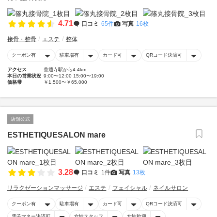
4.71
口コミ
65件
写真
16枚
接骨・整骨
エステ
整体
クーポン有
駐車場有
カード可
QRコード決済可
アクセス
善通寺駅から4.4km
本日の営業状況
9:00〜12:00 15:00〜19:00
価格帯
￥1,500〜￥65,000
店舗公式
ESTHETIQUESALON mare
3.28
口コミ
1件
写真
13枚
リラクゼーションマッサージ
エステ
フェイシャル
ネイルサロン
クーポン有
駐車場有
カード可
QRコード決済可
電子マネー決済可
女性スタッフ
女性歓迎