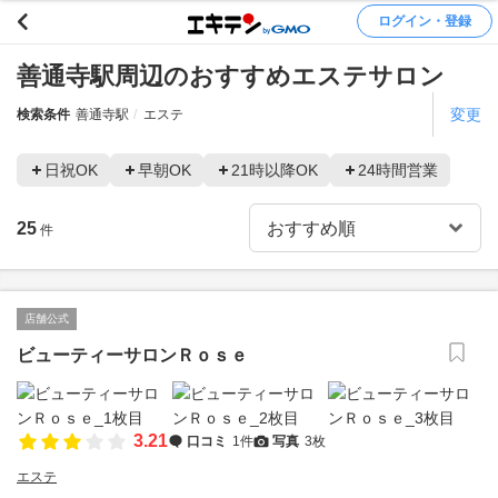
ログイン・登録
善通寺駅周辺のおすすめエステサロン
変更
検索条件
善通寺駅
エステ
日祝OK
早朝OK
21時以降OK
24時間営業
25
件
店舗公式
ビューティーサロンＲｏｓｅ
3.21
口コミ
1件
写真
3枚
エステ