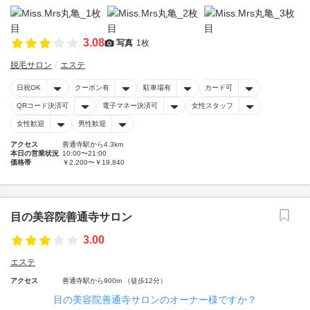
3.08
写真
1枚
脱毛サロン
エステ
日祝OK
クーポン有
駐車場有
カード可
QRコード決済可
電子マネー決済可
女性スタッフ
女性歓迎
男性歓迎
アクセス
善通寺駅から4.3km
本日の営業状況
10:00〜21:00
価格帯
￥2,200〜￥19,840
目の美容院善通寺サロン
3.00
エステ
アクセス
善通寺駅から900m （徒歩12分）
目の美容院善通寺サロンのオーナー様ですか？