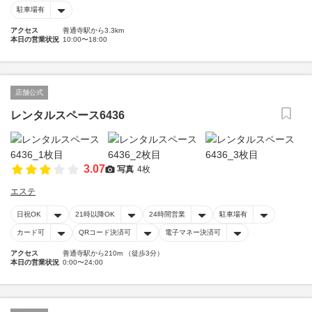
駐車場有
アクセス
善通寺駅から3.3km
本日の営業状況
10:00〜18:00
店舗公式
レンタルスペース6436
3.07
写真
4枚
エステ
日祝OK
21時以降OK
24時間営業
駐車場有
カード可
QRコード決済可
電子マネー決済可
アクセス
善通寺駅から210m （徒歩3分）
本日の営業状況
0:00〜24:00