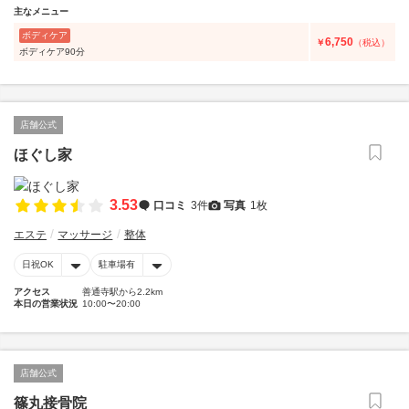
主なメニュー
ボディケア
6,750
￥
（税込）
ボディケア90分
店舗公式
ほぐし家
3.53
口コミ
3件
写真
1枚
エステ
マッサージ
整体
日祝OK
駐車場有
アクセス
善通寺駅から2.2km
本日の営業状況
10:00〜20:00
店舗公式
篠丸接骨院