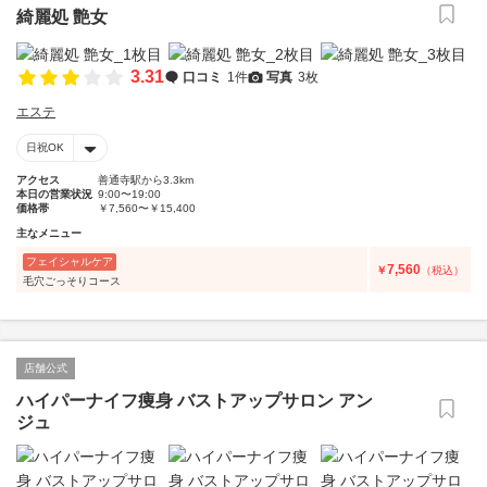
綺麗処 艶女
3.31
口コミ
1件
写真
3枚
エステ
日祝OK
アクセス
善通寺駅から3.3km
本日の営業状況
9:00〜19:00
価格帯
￥7,560〜￥15,400
主なメニュー
フェイシャルケア
7,560
￥
（税込）
毛穴ごっそりコース
店舗公式
ハイパーナイフ痩身 バストアップサロン アン
ジュ