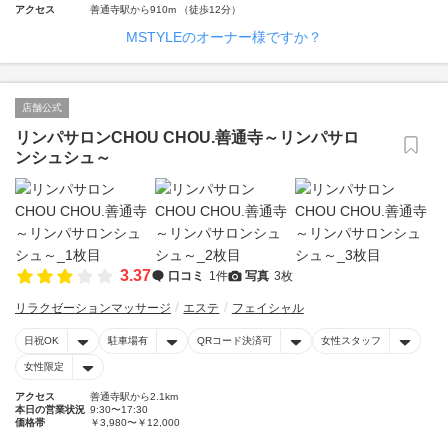
アクセス
善通寺駅から910m （徒歩12分）
MSTYLEのオーナー様ですか？
店舗公式
リンパサロンCHOU CHOU.善通寺～リンパサロ
ンシュシュ～
3.37
口コミ
1件
写真
3枚
リラクゼーションマッサージ
エステ
フェイシャル
日祝OK
駐車場有
QRコード決済可
女性スタッフ
女性限定
アクセス
善通寺駅から2.1km
本日の営業状況
9:30〜17:30
価格帯
￥3,980〜￥12,000