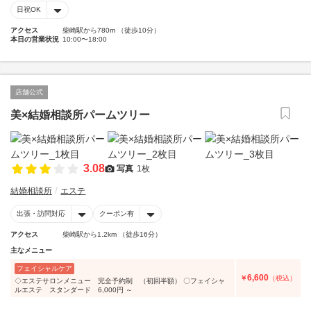
日祝OK
アクセス
柴崎駅から780m （徒歩10分）
本日の営業状況
10:00〜18:00
店舗公式
美×結婚相談所パームツリー
3.08
写真
1枚
結婚相談所
エステ
出張・訪問対応
クーポン有
アクセス
柴崎駅から1.2km （徒歩16分）
主なメニュー
フェイシャルケア
6,600
￥
（税込）
◇エステサロンメニュー 完全予約制 （初回半額） 〇フェイシャ
ルエステ スタンダード 6,000円 ～