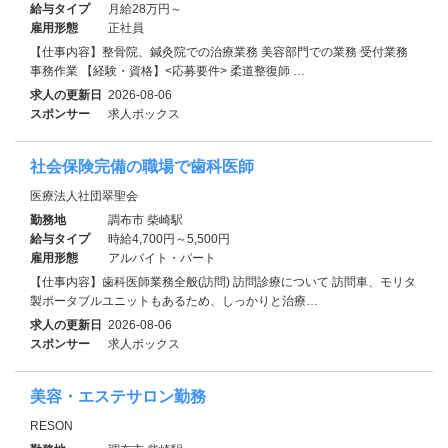
給与タイプ
月給28万円～
雇用形態
正社員
【仕事内容】整骨院、鍼灸院での治療業務 美容部門での業務 受付業務
事務作業 【経験・資格】<応募要件> 柔道整復師 …
求人の更新日
2026-08-06
スポンサー
求人ボックス
社会保険完備の職場で歯科医師
医療法人社団翠聖会
勤務地
調布市 柴崎駅
給与タイプ
時給4,700円～5,500円
雇用形態
アルバイト・パート
【仕事内容】歯科医師業務全般(訪問) 訪問診療について 訪問車、モリタ
製ポータブルユニットもあるため、しっかりと治療…
求人の更新日
2026-08-06
スポンサー
求人ボックス
美容・エステサロン勤務
RESON