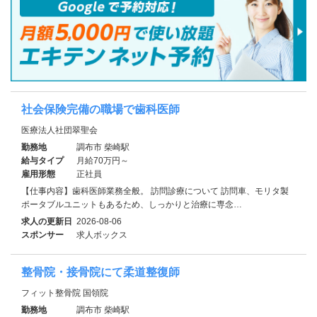
社会保険完備の職場で歯科医師
医療法人社団翠聖会
勤務地
調布市 柴崎駅
給与タイプ
月給70万円～
雇用形態
正社員
【仕事内容】歯科医師業務全般。 訪問診療について 訪問車、モリタ製
ポータブルユニットもあるため、しっかりと治療に専念…
求人の更新日
2026-08-06
スポンサー
求人ボックス
整骨院・接骨院にて柔道整復師
フィット整骨院 国領院
勤務地
調布市 柴崎駅