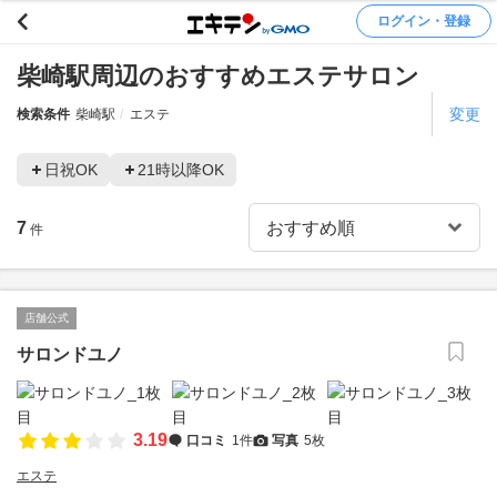
ログイン・登録
柴崎駅周辺のおすすめエステサロン
変更
検索条件
柴崎駅
エステ
日祝OK
21時以降OK
7
件
店舗公式
サロンドユノ
3.19
口コミ
1件
写真
5枚
エステ