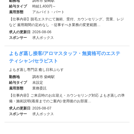
勤務地
調布市 柴崎駅
給与タイプ
時給1,400円～
雇用形態
アルバイト・パート
【仕事内容】脱毛エステにて施術、受付、カウンセリング、営業、レジ
など 雇用期間の定めなし ・従事すべき業務の変更範囲…
求人の更新日
2026-08-06
スポンサー
求人ボックス
よもぎ蒸し接客/アロマスタッフ・無資格可のエステ
ティシャン/セラピスト
よもぎ蒸し専門店 癒し日和ぷらす
勤務地
調布市 柴崎駅
給与タイプ
未設定
雇用形態
業務委託
【仕事内容】ご来店時のお出迎え・カウンセリング対応 よもぎ蒸しの準
備・施術説明(着座までのご案内) 使用後のお部屋…
求人の更新日
2026-08-07
スポンサー
求人ボックス