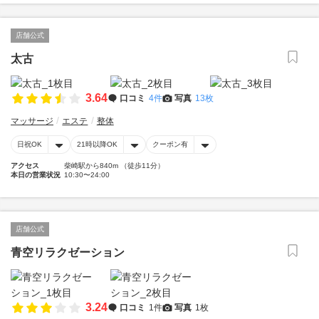
店舗公式
太古
3.64
口コミ
4件
写真
13枚
マッサージ
エステ
整体
日祝OK
21時以降OK
クーポン有
アクセス
柴崎駅から840m （徒歩11分）
本日の営業状況
10:30〜24:00
店舗公式
青空リラクゼーション
3.24
口コミ
1件
写真
1枚