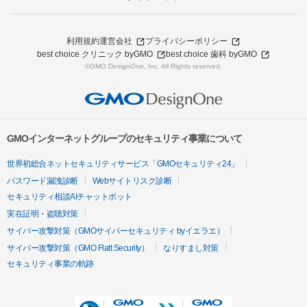
利用規約
運営会社
プライバシーポリシー
best choice クリニック byGMO
best choice 歯科 byGMO
©GMO DesignOne, Inc. All Rights reserved.
GMOインターネットグループのセキュリティ事業について
世界初総合ネットセキュリティサービス「GMOセキュリティ24」
パスワード漏洩診断
Webサイトリスク診断
セキュリティ相談AIチャットボット
実在証明・盗聴対策
サイバー攻撃対策（GMOサイバーセキュリティ byイエラエ）
サイバー攻撃対策（GMO Flatt Security）
なりすまし対策
セキュリティ事業の軌跡