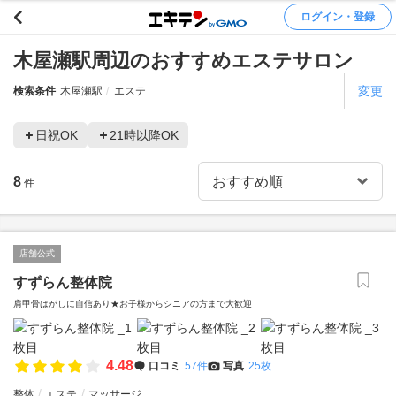
ログイン・登録
木屋瀬駅周辺のおすすめエステサロン
変更
検索条件
木屋瀬駅
エステ
日祝OK
21時以降OK
8
件
店舗公式
すずらん整体院
肩甲骨はがしに自信あり★お子様からシニアの方まで大歓迎
4.48
口コミ
57件
写真
25枚
整体
エステ
マッサージ