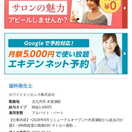
歯科衛生士
ホワイトエッセンス株式会社
勤務地
北九州市 木屋瀬駅
給与タイプ
時給1,400円
雇用形態
アルバイト・パート
【仕事内容】<2026年9月リニューアルオープン!>木屋瀬駅から徒歩2分/
週3・4時間程度の勤務OK! マイカー通勤 …