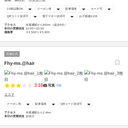
21時以降OK
クーポン有
駐車場有
カード可
QRコード決済可
電子マネー決済可
お子様連れOK
アクセス
木屋瀬駅から640m （徒歩9分）
本日の営業状況
10:00〜22:00
価格帯
￥2,500〜￥5,800
店舗公式
Fhy-ms.@hair
3.10
写真
9枚
エステ
クーポン有
駐車場有
QRコード決済可
アクセス
木屋瀬駅から2.4km
本日の営業状況
定休日