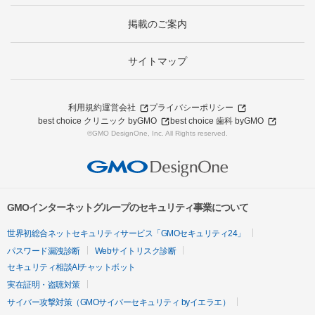
掲載のご案内
サイトマップ
利用規約
運営会社
プライバシーポリシー
best choice クリニック byGMO
best choice 歯科 byGMO
©GMO DesignOne, Inc. All Rights reserved.
GMOインターネットグループのセキュリティ事業について
世界初総合ネットセキュリティサービス「GMOセキュリティ24」
パスワード漏洩診断
Webサイトリスク診断
セキュリティ相談AIチャットボット
実在証明・盗聴対策
サイバー攻撃対策（GMOサイバーセキュリティ byイエラエ）