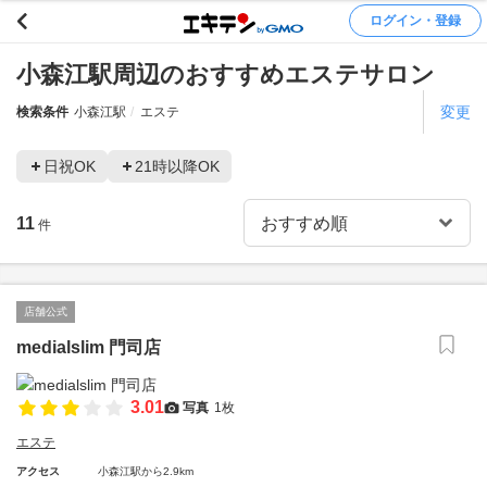
ログイン・登録
小森江駅周辺のおすすめエステサロン
変更
検索条件
小森江駅
エステ
日祝OK
21時以降OK
11
件
店舗公式
medialslim 門司店
3.01
写真
1枚
エステ
アクセス
小森江駅から2.9km