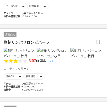
クーポン有
駐車場有
アクセス
小森江駅から3.2km
本日の営業状況
10:00〜20:00
店舗公式
彫刻リンパサロンビハーラ
3.07
写真
10枚
エステ
マッサージ
日祝OK
駐車場有
アクセス
小森江駅から2.3km
本日の営業状況
9:00〜21:00
価格帯
￥9,000〜￥11,000