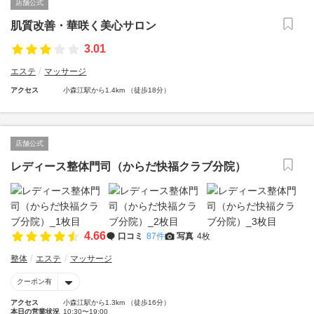
店舗公式
肌質改善・華咲く美心サロン
3.01
エステ
マッサージ
アクセス
小森江駅から1.4km （徒歩18分）
店舗公式
レディース整体門司（からだ快福クラブ分院）
4.66
口コミ
87件
写真
4枚
整体
エステ
マッサージ
クーポン有
アクセス
小森江駅から1.3km （徒歩16分）
本日の営業状況
10:30〜19:00