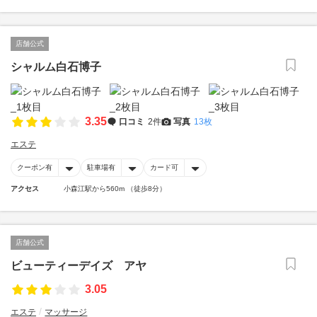
店舗公式
シャルム白石博子
3.35
口コミ
2件
写真
13枚
エステ
クーポン有
駐車場有
カード可
アクセス
小森江駅から560m （徒歩8分）
店舗公式
ビューティーデイズ アヤ
3.05
エステ
マッサージ