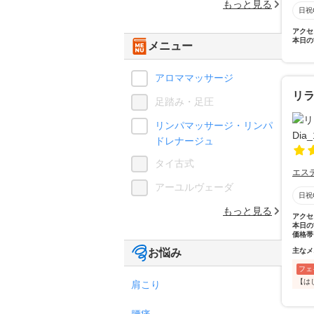
もっと見る
日祝
アクセ
本日の
メニュー
アロママッサージ
リラ
足踏み・足圧
リンパマッサージ・リンパ
ドレナージュ
タイ古式
エス
アーユルヴェーダ
日祝
もっと見る
アクセ
本日の
価格帯
お悩み
主なメ
フェ
【は
肩こり
腰痛