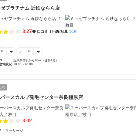
ゼプラチナム 近鉄ならら店
3.27
口コミ
1件
写真
10枚
テ
OK
カード可
ス
近鉄奈良駅から78m （徒歩1分）
営業状況
10:00〜20:00
公式
ーパースカルプ発毛センター奈良橿原店
3.02
テ
マッサージ