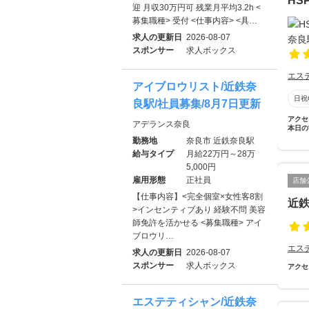
HS
迎 月収30万円可 残業月平均3.2h <
募集職種> 受付 <仕事内容> <具…
求人の更新日
2026-08-07
スポンサー
求人ボックス
エス
アイブロウリスト/近鉄奈
日祝
良駅/社員募集/8月7日更新
アクセ
アデランス奈良
本日の
勤務地
奈良市 近鉄奈良駅
給与タイプ
月給22万円～28万
5,000円
雇用形態
正社員
店舗
【仕事内容】<完全個室×女性客8割
近
>インセンティブあり 経験不問 美容
師免許を活かせる <募集職種> アイ
ブロウリ…
エス
求人の更新日
2026-08-07
スポンサー
求人ボックス
アクセ
エステティシャン/近鉄奈