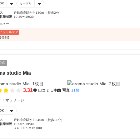
OK
カード可
ス
近鉄奈良駅から130m （徒歩2分）
営業状況
10:30〜19:30
ニュー
イシャルケア
酸美顔】
公式
ma studio Mia
3.31
口コミ
1件
写真
11枚
テ
マッサージ
OK
ス
近鉄奈良駅から840m （徒歩11分）
営業状況
10:00〜19:30
￥4,300〜￥15,000