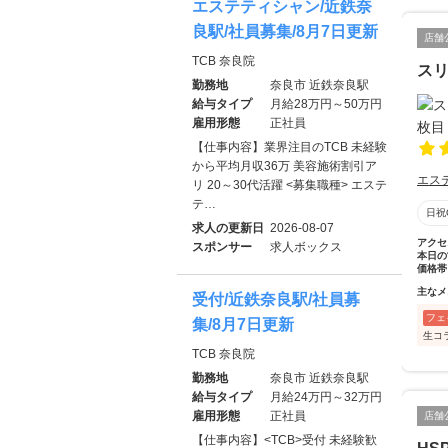
エステティシャン/近鉄奈
良駅/社員募集/8月7日更新
店舗
TCB 奈良院
スリ
勤務地
奈良市 近鉄奈良駅
給与タイプ
月給28万円～50万円
雇用形態
正社員
【仕事内容】業界注目のTCB 未経験
から平均月収36万 美容施術割引ア
エス
リ 20～30代活躍 <募集職種> エステ
テ…
日祝
求人の更新日
2026-08-07
アクセ
スポンサー
求人ボックス
本日の
価格帯
主なメ
受付/近鉄奈良駅/社員募
フェ
集/8月7日更新
生コ
TCB 奈良院
勤務地
奈良市 近鉄奈良駅
給与タイプ
月給24万円～32万円
雇用形態
正社員
店舗
【仕事内容】<TCB>受付 未経験歓