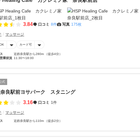
P Healing Cafe カクレミノ家 奈良駅前店
3.84
口コミ
8件
写真
175枚
テ
マッサージ
OK
カード可
ス
近鉄奈良駅から280m （徒歩4分）
営業状況
11:30〜18:00
公式
鉄奈良駅前ヨサパーク スタニング
3.16
口コミ
1件
テ
マッサージ
ス
近鉄奈良駅から110m （徒歩2分）