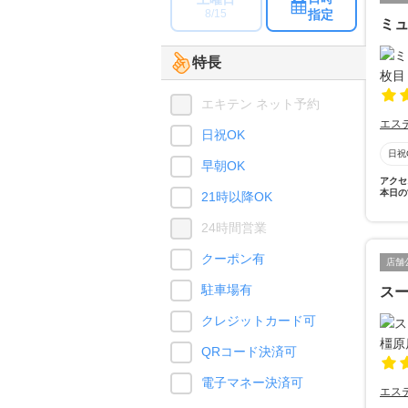
指定
8/15
ミュ
特長
エキテン ネット予約
エス
日祝OK
日祝
早朝OK
アクセ
本日の
21時以降OK
24時間営業
クーポン有
店舗
駐車場有
ス
クレジットカード可
QRコード決済可
電子マネー決済可
エス