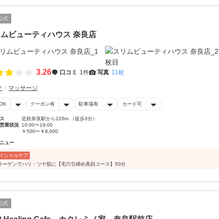
公式
ムビューティハウス 奈良店
3.26
口コミ
1件
写真
11枚
テ
マッサージ
OK
クーポン有
駐車場有
カード可
ス
近鉄奈良駅から220m （徒歩3分）
営業状況
10:00〜19:00
￥500〜￥8,000
ニュー
イシャルケア
ラーゲンでハリ・ツヤ肌に【毛穴引締め美顔コース】50分
公式