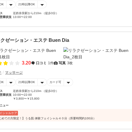
OK
21時以降OK
ス
近鉄奈良駅から210m （徒歩3分）
営業状況
13:00〜22:00
クゼーション・エステ Buen Dia
3.20
口コミ
1件
写真
3枚
テ
マッサージ
OK
21時以降OK
カード可
ス
近鉄奈良駅から210m （徒歩3分）
営業状況
10:00〜22:00
￥3,800〜￥15,800
ニュー
イシャルケア
じめての方限定！】うる肌 体験フェイシャル４０分（所要時間約100分）