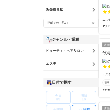
近鉄奈良駅
エス
アクセ
ジャンル・業種
店舗
ビューティ・ヘアサロン
fの
エステ
エス
日付で探す
駐車
アクセ
今日
明日
8/8
8/9
店舗
日時
土曜日