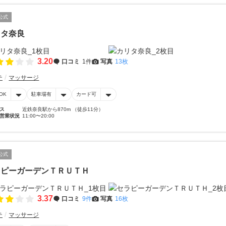
公式
リタ奈良
3.20
口コミ
1件
写真
13枚
テ
マッサージ
OK
駐車場有
カード可
ス
近鉄奈良駅から870m （徒歩11分）
営業状況
11:00〜20:00
公式
ラピーガーデンＴＲＵＴＨ
3.37
口コミ
9件
写真
16枚
テ
マッサージ