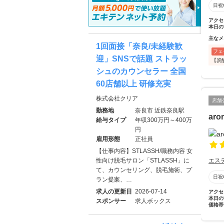
日祝
アクセ
本日の
主なメ
1回面接「奈良/未経験歓
フェ
迎」SNSで話題 ストラッ
【炭
シュのカウンセラー 全国
60店舗以上 研修充実
株式会社クリア
店舗
勤務地
奈良市 近鉄奈良駅
aro
給与タイプ
年収300万円～400万
円
雇用形態
正社員
【仕事内容】STLASSH/職務内容 女
性向け脱毛サロン「STLASSH」に
エス
て、カウンセリング、脱毛施術、プ
日祝
ラン提案、…
求人の更新日
2026-07-14
アクセ
本日の
スポンサー
求人ボックス
価格帯