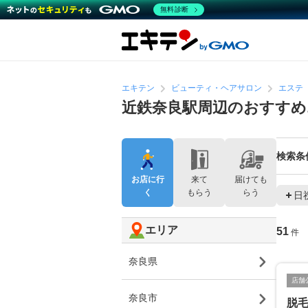
無料診断
エキテン
ビューティ・ヘアサロン
エステ
近鉄奈良駅周辺のおすす
検索条
お店に行
来て
届けても
く
もらう
らう
日
エリア
51
件
奈良県
店舗
奈良市
脱毛