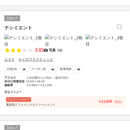
店舗公式
ナシミエント
3.03
写真
3枚
エステ
カイロプラクティック
日祝OK
クーポン有
駐車場有
アクセス
上北台駅から1.8km （徒歩23分）
本日の営業状況
10:00〜19:00
価格帯
￥4,950〜￥11,000
主なメニュー
フェイシャルケア
11,000
￥
（税込）
素肌美人フェイシャルトリートメント
店舗公式