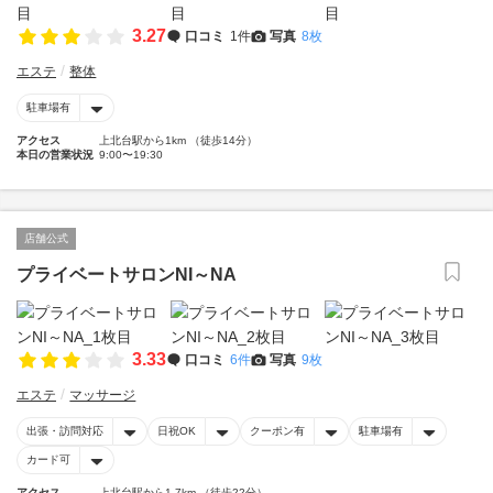
3.27
口コミ
1件
写真
8枚
エステ
整体
駐車場有
アクセス
上北台駅から1km （徒歩14分）
本日の営業状況
9:00〜19:30
店舗公式
プライベートサロンNI～NA
3.33
口コミ
6件
写真
9枚
エステ
マッサージ
出張・訪問対応
日祝OK
クーポン有
駐車場有
カード可
アクセス
上北台駅から1.7km （徒歩22分）