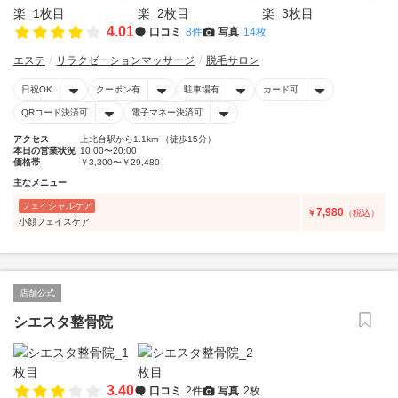
4.01
口コミ
8件
写真
14枚
エステ
リラクゼーションマッサージ
脱毛サロン
日祝OK
クーポン有
駐車場有
カード可
QRコード決済可
電子マネー決済可
アクセス
上北台駅から1.1km （徒歩15分）
本日の営業状況
10:00〜20:00
価格帯
￥3,300〜￥29,480
主なメニュー
フェイシャルケア
7,980
￥
（税込）
小顔フェイスケア
店舗公式
シエスタ整骨院
3.40
口コミ
2件
写真
2枚