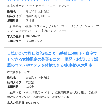
株式会社ボディワークセラピストエージェンシー
勤務地
東大和市 上北台駅
給与タイプ
月給23万1,000円～
雇用形態
正社員
【仕事内容】<職種> ラフィネ [正]12セラピスト・リラクゼーション・ア
ロマ、エステティシャン、案内(インフォメーシ…
求人の更新日
2026-07-22
スポンサー
求人ボックス
日払いOKで即日収入/モニター/時給1,500円〜 自宅で
もできる女性限定の美容モニター 単発・お試しOK 話
題のコスメやエステを体験できる/東京都/東大和市
株式会社トライエ
勤務地
東大和市 上北台駅
給与タイプ
未設定
雇用形態
未設定
【仕事内容】<求人掲載元>バイトな <受動喫煙防止の取り組み> 受動喫
煙対策については、応募後に企業へお問い合わせく…
求人の更新日
2026-08-07