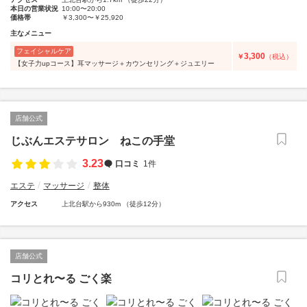
本日の営業状況
10:00〜20:00
価格帯
￥3,300〜￥25,920
主なメニュー
フェイシャルケア
3,300
￥
（税込）
【女子力upコース】耳マッサージ＋カウンセリング＋ジュエリー
店舗公式
じぶんエステサロン ねこの手堂
3.23
口コミ
1件
エステ
マッサージ
整体
アクセス
上北台駅から930m （徒歩12分）
店舗公式
コリとれ〜る ごく楽