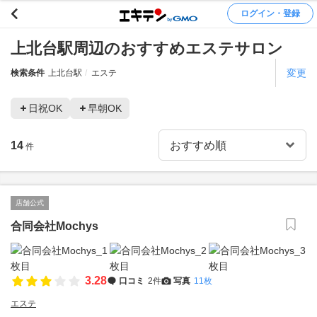
ログイン・登録
上北台駅周辺のおすすめエステサロン
変更
検索条件
上北台駅
エステ
日祝OK
早朝OK
14
件
店舗公式
合同会社Mochys
3.28
口コミ
2件
写真
11枚
エステ