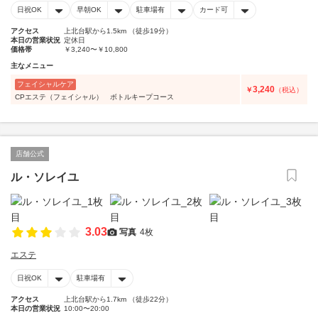
日祝OK
早朝OK
駐車場有
カード可
アクセス
上北台駅から1.5km （徒歩19分）
本日の営業状況
定休日
価格帯
￥3,240〜￥10,800
主なメニュー
フェイシャルケア
3,240
￥
（税込）
CPエステ（フェイシャル） ボトルキープコース
店舗公式
ル・ソレイユ
3.03
写真
4枚
エステ
日祝OK
駐車場有
アクセス
上北台駅から1.7km （徒歩22分）
本日の営業状況
10:00〜20:00