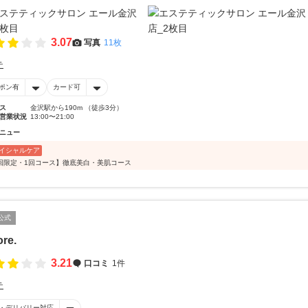
3.07
写真
11枚
テ
ポン有
カード可
ス
金沢駅から190m （徒歩3分）
営業状況
13:00〜21:00
ニュー
イシャルケア
回限定・1回コース】徹底美白・美肌コース
公式
re.
3.21
口コミ
1件
テ
・デリバリー対応