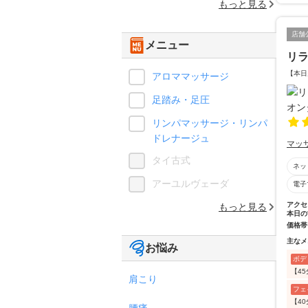
もっと見る
店舗
メニュー
リラ
【本日
アロママッサージ
足踏み・足圧
リンパマッサージ・リンパ
ドレナージュ
マッ
タイ古式
ネッ
アーユルヴェーダ
電子
アクセ
もっと見る
本日の
価格帯
主なメ
お悩み
ボデ
【4
肩こり
フェ
【4
腰痛