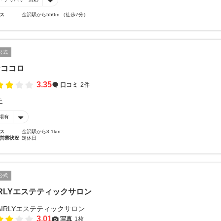
ス
金沢駅から550m （徒歩7分）
公式
ナココロ
3.35
口コミ
2件
テ
場有
ス
金沢駅から3.1km
営業状況
定休日
公式
IRLYエステティックサロン
3.01
写真
1枚