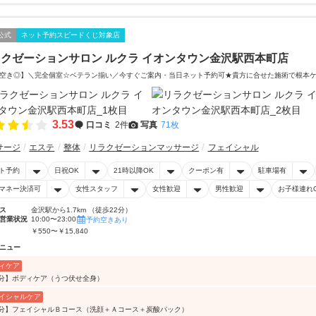
公式
ネット予約スピードくじ対象店
クゼーションサロン ルクラ イオンタウン金沢駅西本町店
空き◎】＼完全個室☆ベテラン揃い／今すぐご案内・当日ネット予約可★貴方に合せた施術で根本
3.53
口コミ
2件
写真
71枚
サージ
エステ
整体
リラクゼーションマッサージ
フェイシャル
ト予約
日祝OK
21時以降OK
クーポン有
駐車場有
マネー決済可
女性スタッフ
女性歓迎
男性歓迎
お子様連れ
ス
金沢駅から1.7km （徒歩22分）
営業状況
10:00〜23:00
予約空きあり
￥550〜￥15,840
ニュー
ィケア
5分】ボディケア（うつ伏せ全身）
イシャルケア
0分】フェイシャルＢコース（洗顔＋Ａコース＋炭酸パック）