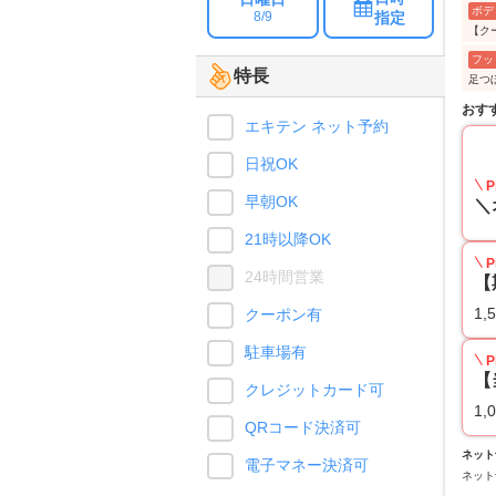
ボデ
指定
8/9
【ク
フッ
特長
足つ
おす
エキテン ネット予約
日祝OK
P
早朝OK
＼
21時以降OK
P
24時間営業
【
1,
クーポン有
駐車場有
P
【
クレジットカード可
1,
QRコード決済可
ネット
電子マネー決済可
ネット