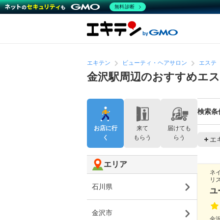
無料診断
エキテン
ビューティ・ヘアサロン
エステ
金沢駅周辺のおすすめエ
検索条
お店に行
来て
届けても
く
もらう
らう
エ
エリア
ネ
リ
石川県
ユ
金沢市
金沢