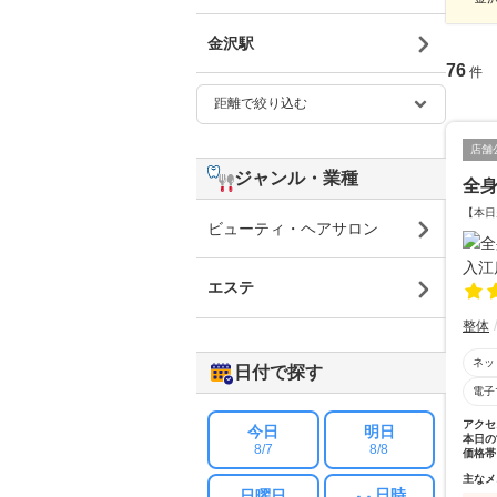
金沢駅
76
件
店舗
ジャンル・業種
全身
【本日
ビューティ・ヘアサロン
エステ
整体
ネッ
日付で探す
電子
アクセ
今日
明日
本日の
8/7
8/8
価格帯
主なメ
日時
日曜日