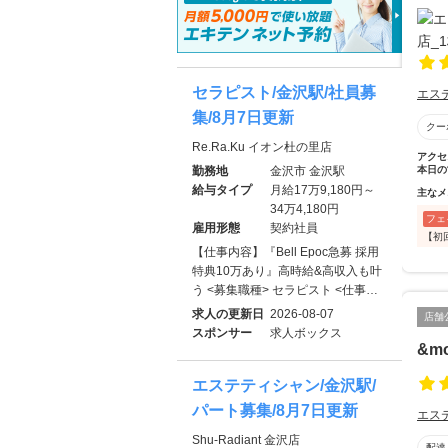
セラピスト/金沢駅/社員募
エス
集/8月7日更新
クー
Re.Ra.Ku イオン杜の里店
アクセ
勤務地
金沢市 金沢駅
本日の
給与タイプ
月給17万9,180円～
主なメ
34万4,180円
フェ
雇用形態
契約社員
【初
【仕事内容】『Bell Epoc急募 採用
特典10万あり』高時給&高収入も叶
う <募集職種> セラピスト <仕事…
求人の更新日
2026-08-07
店舗
スポンサー
求人ボックス
&mo
エステティシャン/金沢駅/
パート募集/8月7日更新
エス
Shu-Radiant 金沢店
配達