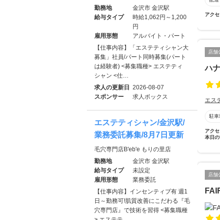
勤務地
金沢市 金沢駅
アクセ
給与タイプ
時給1,062円～1,200
円
雇用形態
アルバイト・パート
【仕事内容】「エステティシャン大
店舗
募集」社員/パート同時募集(パート
は経験者) <募集職種> エステティ
ハ
シャン <仕…
求人の更新日
2026-08-07
スポンサー
求人ボックス
エス
駐車
エステティシャン/金沢駅/
アクセ
業務委託募集/8月7日更新
本日の
毛穴専門店B'eb'e もりの里店
勤務地
金沢市 金沢駅
給与タイプ
未設定
店舗
雇用形態
業務委託
FA
【仕事内容】インセンティブ有 週1
日～勤務可!肌質改善にこだわる『毛
穴専門店』で技術を習得 <募集職種
> エステテ…