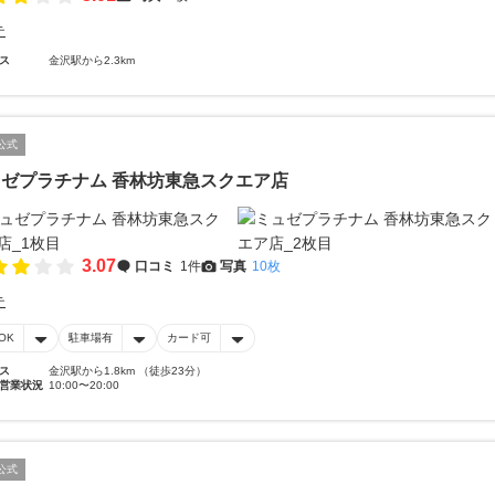
テ
ス
金沢駅から2.3km
公式
ゼプラチナム 香林坊東急スクエア店
3.07
口コミ
1件
写真
10枚
テ
OK
駐車場有
カード可
ス
金沢駅から1.8km （徒歩23分）
営業状況
10:00〜20:00
公式