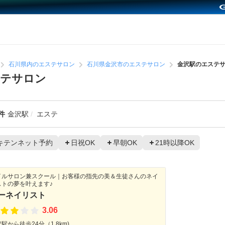
石川県内のエステサロン
石川県金沢市のエステサロン
金沢駅のエステ
ステサロン
件
金沢駅
エステ
キテンネット予約
日祝OK
早朝OK
21時以降OK
イルサロン兼スクール｜お客様の指先の美＆生徒さんのネイ
ストの夢を叶えます♪
ーネイリスト
3.06
駅から徒歩24分（1.8km)