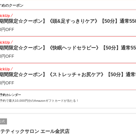
すめのクーポン
ickUp
期間限定☆クーポン】《頭&足すっきりケア》【50分】通常5500
0円OFF
ickUp
期間限定☆クーポン】《快眠ヘッドセラピー》【50分】通常550
0円OFF
ickUp
期間限定☆クーポン】《ストレッチ＋お尻ケア》【50分】通常59
0円OFF
予約カレンダー
予約で最大10,000円分のAmazonギフトカードが当たる！
公式
テティックサロン エール金沢店