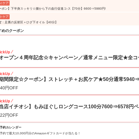
ィケア
ーポン】下半身スッキリ☆腰から下の血行促進コ-ス【70分】6600⇒5980円!
トケア
ぼ：足裏の反射区＋ひざ下オイル【40分】
すめのクーポン
10
ickUp
オープン４周年記念☆キャンペーン／通常メニュー限定★全コー
ickUp
期間限定☆クーポン】ストレッチ＋お尻ケア★50分通常5940⇒4
540円OFF
ickUp
当店イチオシ】もみほぐしロングコース100分7600⇒6578円ペ
022円OFF
予約カレンダー
予約で最大10,000円分のAmazonギフトカードが当たる！