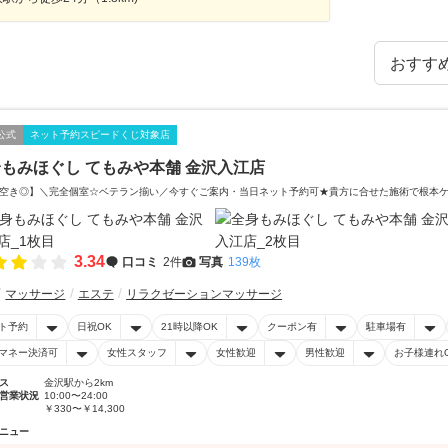
公式
ネット予約スピードくじ対象店
もみほぐし てもみや本舗 金沢入江店
空き◎】＼完全個室☆ベテラン揃い／今すぐご案内・当日ネット予約可★貴方に合せた施術で根本
3.34
口コミ
2件
写真
139枚
マッサージ
エステ
リラクゼーションマッサージ
ト予約
日祝OK
21時以降OK
クーポン有
駐車場有
マネー決済可
女性スタッフ
女性歓迎
男性歓迎
お子様連れ
ス
金沢駅から2km
営業状況
10:00〜24:00
￥330〜￥14,300
ニュー