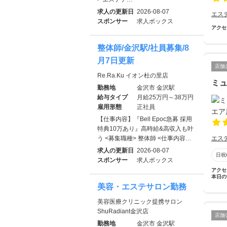
求人の更新日
2026-08-07
エス
スポンサー
求人ボックス
アクセ
整体師/金沢駅/社員募集/8
月7日更新
店舗
Re.Ra.Ku イオン杜の里店
ミュ
勤務地
金沢市 金沢駅
給与タイプ
月給25万円～38万円
雇用形態
正社員
【仕事内容】『Bell Epoc急募 採用
特典10万あり』高時給&高収入も叶
う <募集職種> 整体師 <仕事内容…
エス
求人の更新日
2026-08-07
日祝
スポンサー
求人ボックス
アクセ
本日の
美容・エステサロン勤務
美容医療クリニック提携サロン
ShuRadiant金沢店
店舗
勤務地
金沢市 金沢駅