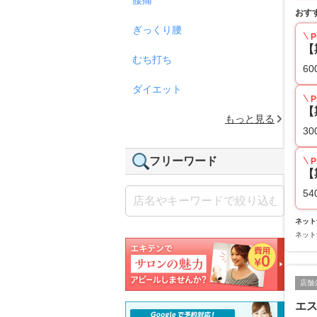
おす
ぎっくり腰
P
【
むち打ち
60
ダイエット
P
【
もっと見る
30
フリーワード
P
【
54
ネット
ネット
店舗
エス