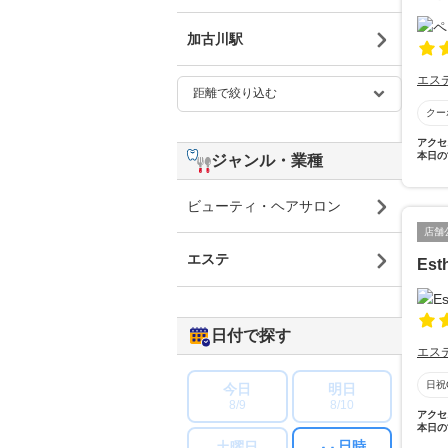
加古川駅
エス
クー
アクセ
本日の
ジャンル・業種
ビューティ・ヘアサロン
店舗
エステ
Est
日付で探す
エス
日祝
今日
明日
8/9
8/10
アクセ
本日の
日時
土曜日