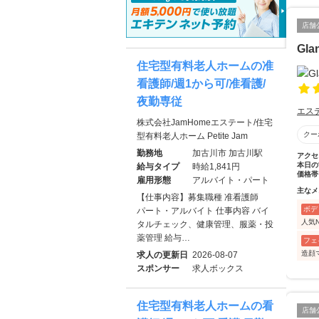
店舗
Gla
住宅型有料老人ホームの准
看護師/週1から可/准看護/
夜勤専従
エス
株式会社JamHomeエステート/住宅
クー
型有料老人ホーム Petite Jam
勤務地
加古川市 加古川駅
アクセ
本日の
給与タイプ
時給1,841円
価格帯
雇用形態
アルバイト・パート
主なメ
【仕事内容】募集職種 准看護師
ボデ
パート・アルバイト 仕事内容 バイ
人気
タルチェック、健康管理、服薬・投
薬管理 給与…
フェ
造顔
求人の更新日
2026-08-07
スポンサー
求人ボックス
住宅型有料老人ホームの看
店舗