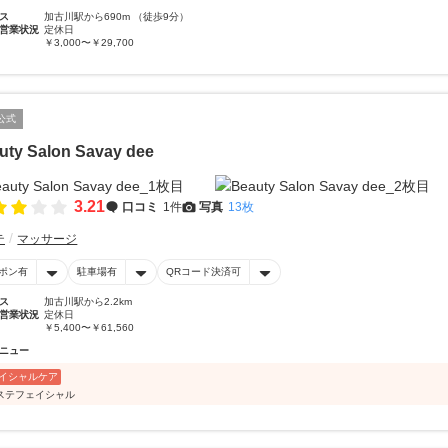
ス
加古川駅から690m （徒歩9分）
営業状況
定休日
￥3,000〜￥29,700
公式
uty Salon Savay dee
3.21
口コミ
1件
写真
13枚
テ
マッサージ
ポン有
駐車場有
QRコード決済可
ス
加古川駅から2.2km
営業状況
定休日
￥5,400〜￥61,560
ニュー
イシャルケア
ステフェイシャル