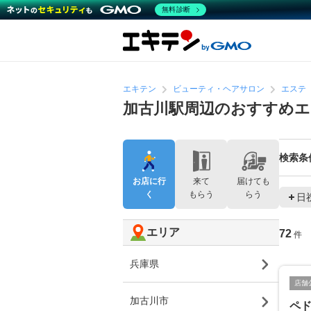
無料診断
エキテン
ビューティ・ヘアサロン
エステ
加古川駅周辺のおすすめ
検索条
お店に行
来て
届けても
く
もらう
らう
日
エリア
72
件
兵庫県
店舗
加古川市
ペ