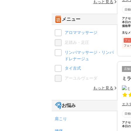
エス
もっと見る
日祝
メニュー
アクセ
本日の
価格帯
アロママッサージ
主なメ
フェ
足踏み・足圧
フェ
リンパマッサージ・リンパ
ドレナージュ
タイ古式
店舗
アーユルヴェーダ
ミ
もっと見る
エス
お悩み
日祝
肩こり
アクセ
本日の
腰痛