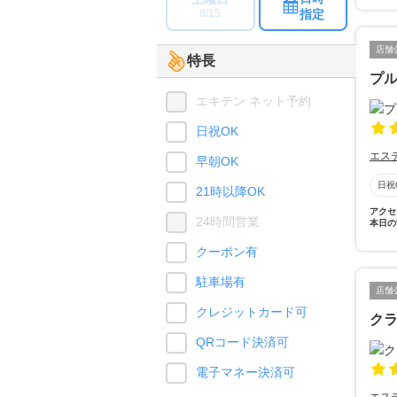
指定
8/15
店舗
特長
プル
エキテン ネット予約
日祝OK
エス
早朝OK
日祝
21時以降OK
アクセ
24時間営業
本日の
クーポン有
駐車場有
店舗
クレジットカード可
ク
QRコード決済可
電子マネー決済可