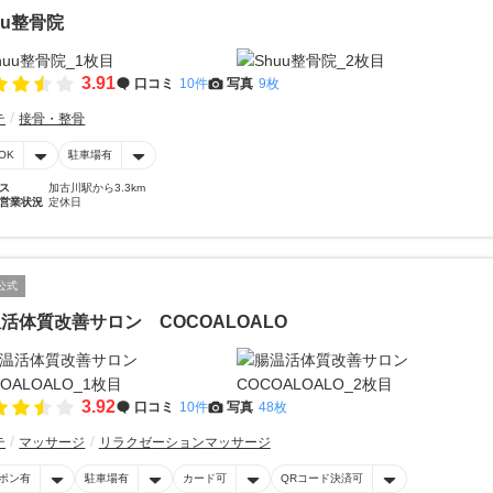
uu整骨院
3.91
口コミ
10件
写真
9枚
テ
接骨・整骨
OK
駐車場有
ス
加古川駅から3.3km
営業状況
定休日
公式
活体質改善サロン COCOALOALO
3.92
口コミ
10件
写真
48枚
テ
マッサージ
リラクゼーションマッサージ
ポン有
駐車場有
カード可
QRコード決済可