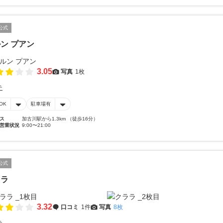
公式
ン プアン
3.05
写真
1枚
テ
OK
駐車場有
ス
加古川駅から1.3km （徒歩16分）
営業状況
9:00〜21:00
公式
ララ
3.32
口コミ
1件
写真
8枚