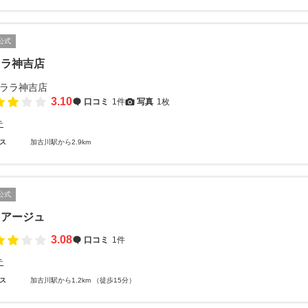
公式
ララ神吉店
3.10
口コミ
1件
写真
1枚
テ
ス
加古川駅から2.9km
公式
ィアージュ
3.08
口コミ
1件
テ
ス
加古川駅から1.2km （徒歩15分）