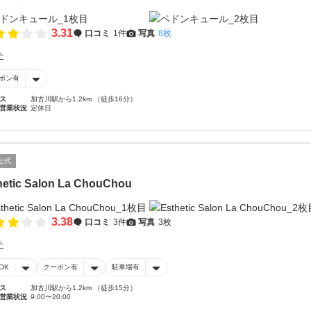
3.31
口コミ
1件
写真
8枚
テ
ポン有
ス
加古川駅から1.2km （徒歩16分）
営業状況
定休日
公式
hetic Salon La ChouChou
3.38
口コミ
3件
写真
3枚
テ
OK
クーポン有
駐車場有
ス
加古川駅から1.2km （徒歩15分）
営業状況
9:00〜20:00