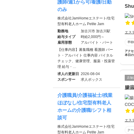
護師/週1から可/看護/日勤
Sh
のみ
株式会社JamHomeエステート/住宅
型有料老人ホーム Petite Jam
勤務地
加古川市 加古川駅
エス
給与タイプ
時給2,000円～
雇用形態
アルバイト・パート
早朝
【仕事内容】募集職種 看護師 パー
アクセ
ト・アルバイト 仕事内容 バイタル
本日の
チェック、健康管理、服薬・投薬管
理 給与・…
求人の更新日
2026-08-04
店舗
スポンサー
求人ボックス
腸温
介護職員/介護福祉士/残業
ほぼなし/住宅型有料老人
ホームの介護職/シフト相
談可
エス
株式会社JamHomeエステート/住宅
クー
型有料老人ホーム Petite Jam