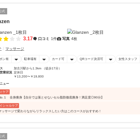
公式
nzen
3.17
口コミ
1件
写真
4枚
テ
マッサージ
ポン有
駐車場有
カード可
QRコード決済可
女性スタッフ
ス
加古川駅から1.3km （徒歩17分）
営業状況
定休日
￥13,200〜￥19,800
ニュー
ィケア
No.１ 全身痩身【自分では落とせないセル脂肪徹底痩身！満足度◎90分】
イシャルケア
マッサージで変わりながらリラックスしたい方はこのコースがおすすめ！
公式