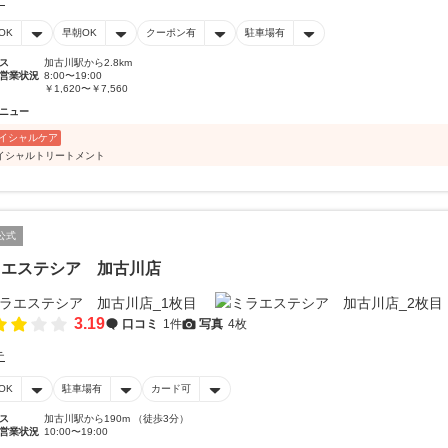
テ
OK
早朝OK
クーポン有
駐車場有
ス
加古川駅から2.8km
営業状況
8:00〜19:00
￥1,620〜￥7,560
ニュー
イシャルケア
イシャルトリートメント
公式
ラエステシア 加古川店
3.19
口コミ
1件
写真
4枚
テ
OK
駐車場有
カード可
ス
加古川駅から190m （徒歩3分）
営業状況
10:00〜19:00