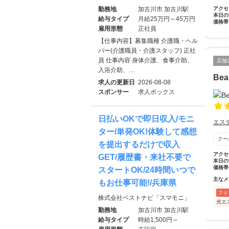
勤務地
加古川市 加古川駅
アクセ
本日の
給与タイプ
月給25万円～45万円
価格帯
雇用形態
正社員
【仕事内容】募集職種 介護職・ヘル
パー(介護職員・介護スタッフ) 正社
員 仕事内容 身体介護、食事介助、
店舗
入浴介助、…
Bea
求人の更新日
2026-08-08
スポンサー
求人ボックス
日払いOKで即日収入/モニ
エス
ター/単発OK!体験して感想
クー
を提出するだけで収入
アクセ
GET/履歴書・来社不要で
本日の
価格帯
スタートOK/24時間いつで
主なメ
もお仕事可能!/兵庫県
フェ
株式会社ベストナビ「スマモニ」
光エ
勤務地
加古川市 加古川駅
給与タイプ
時給1,500円～