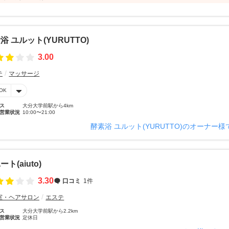
浴 ユルット(YURUTTO)
3.00
テ
マッサージ
OK
ス
大分大学前駅から4km
営業状況
10:00〜21:00
酵素浴 ユルット(YURUTTO)のオーナー
ト(aiuto)
3.30
口コミ
1件
室・ヘアサロン
エステ
ス
大分大学前駅から2.2km
営業状況
定休日