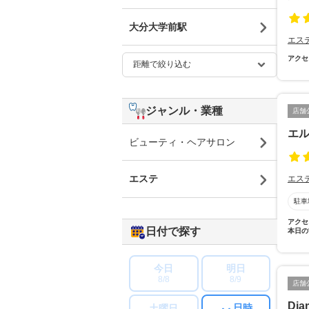
大分大学前駅
エス
アクセ
ジャンル・業種
店舗
エ
ビューティ・ヘアサロン
エステ
エス
駐車
アクセ
日付で探す
本日の
今日
明日
8/8
8/9
店舗
Dia
日時
土曜日