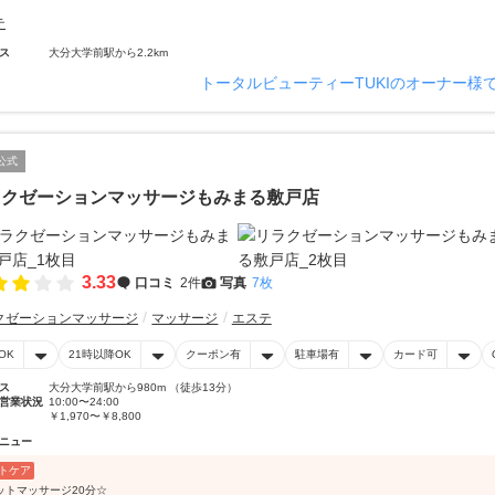
テ
ス
大分大学前駅から2.2km
トータルビューティーTUKIのオーナー様
公式
ラクゼーションマッサージもみまる敷戸店
3.33
口コミ
2件
写真
7枚
クゼーションマッサージ
マッサージ
エステ
OK
21時以降OK
クーポン有
駐車場有
カード可
ス
大分大学前駅から980m （徒歩13分）
営業状況
10:00〜24:00
￥1,970〜￥8,800
ニュー
トケア
ットマッサージ20分☆