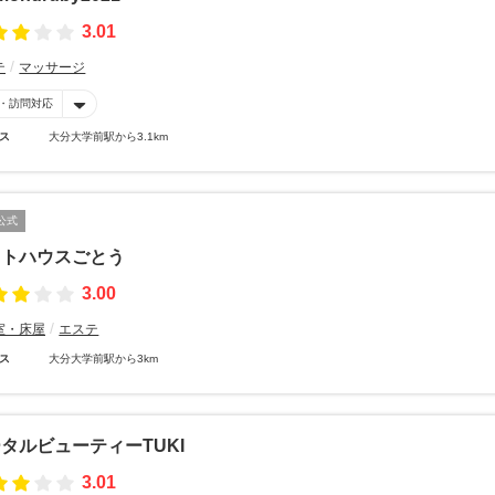
3.01
テ
マッサージ
・訪問対応
ス
大分大学前駅から3.1km
公式
ットハウスごとう
3.00
室・床屋
エステ
ス
大分大学前駅から3km
タルビューティーTUKI
3.01