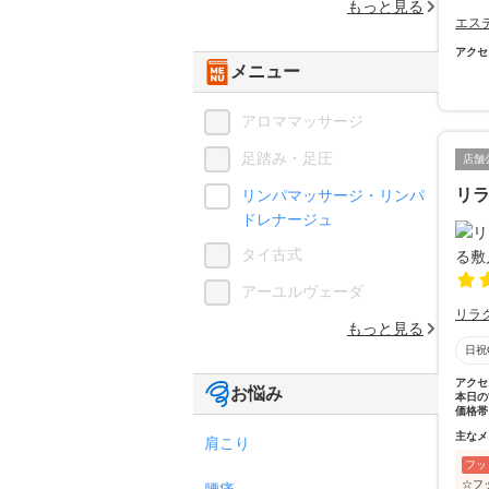
もっと見る
エス
アクセ
メニュー
アロママッサージ
足踏み・足圧
店舗
リ
リンパマッサージ・リンパ
ドレナージュ
タイ古式
アーユルヴェーダ
リラ
もっと見る
日祝
アクセ
お悩み
本日の
価格帯
主なメ
肩こり
フッ
☆フ
腰痛