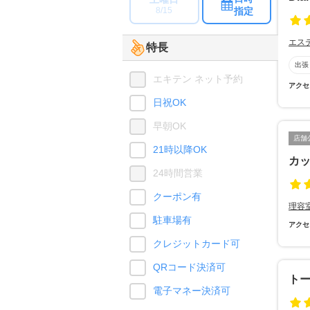
指定
8/15
エス
特長
出張
エキテン ネット予約
アクセ
日祝OK
早朝OK
店舗
21時以降OK
カ
24時間営業
クーポン有
理容
駐車場有
アクセ
クレジットカード可
QRコード決済可
トー
電子マネー決済可