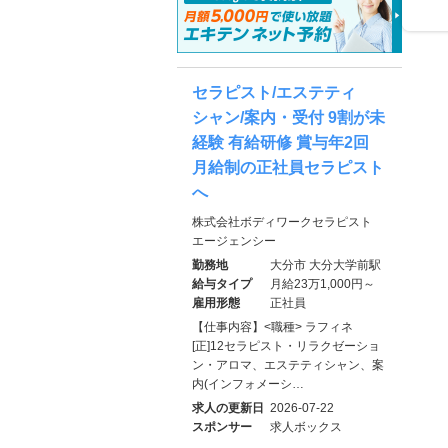
セラピスト/エステティ
シャン/案内・受付 9割が未
経験 有給研修 賞与年2回
月給制の正社員セラピスト
へ
株式会社ボディワークセラピスト
エージェンシー
勤務地
大分市 大分大学前駅
給与タイプ
月給23万1,000円～
雇用形態
正社員
【仕事内容】<職種> ラフィネ
[正]12セラピスト・リラクゼーショ
ン・アロマ、エステティシャン、案
内(インフォメーシ…
求人の更新日
2026-07-22
スポンサー
求人ボックス