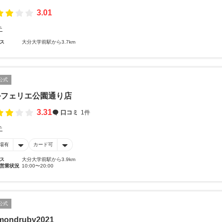
3.01
テ
ス
大分大学前駅から3.7km
公式
ルフェリエ公園通り店
3.31
口コミ
1件
テ
場有
カード可
ス
大分大学前駅から3.9km
営業状況
10:00〜20:00
公式
mondruby2021