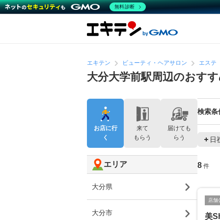
無料診断
エキテン
ビューティ・ヘアサロン
エステ
大分大学前駅周辺のおすす
検索条
お店に行
来て
届けても
く
もらう
らう
日
エリア
8
件
大分県
店舗
大分市
美S