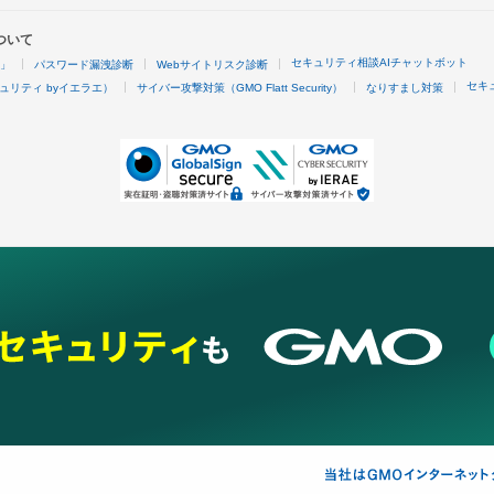
ついて
セキュリティ相談AIチャットボット
4」
パスワード漏洩診断
Webサイトリスク診断
セキ
ュリティ byイエラエ）
サイバー攻撃対策（GMO Flatt Security）
なりすまし対策