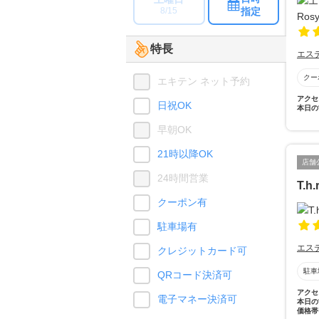
指定
8/15
特長
エス
クー
エキテン ネット予約
アクセ
日祝OK
本日の
早朝OK
21時以降OK
店舗
24時間営業
T.h.r
クーポン有
駐車場有
エス
クレジットカード可
駐車
QRコード決済可
アクセ
電子マネー決済可
本日の
価格帯