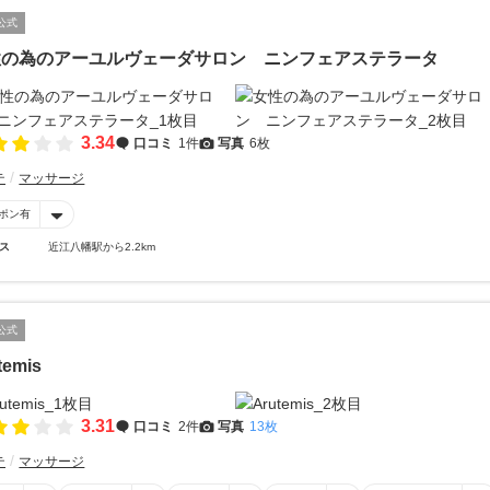
公式
性の為のアーユルヴェーダサロン ニンフェアステラータ
3.34
口コミ
1件
写真
6枚
テ
マッサージ
ポン有
ス
近江八幡駅から2.2km
公式
temis
3.31
口コミ
2件
写真
13枚
テ
マッサージ