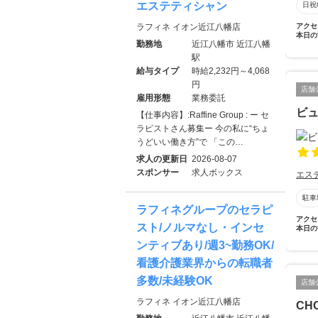
エステティシャン
日祝
ラフィネ イオン近江八幡店
アクセ
本日の
勤務地
近江八幡市 近江八幡
駅
給与タイプ
時給2,232円～4,068
円
店舗
雇用形態
業務委託
ビ
【仕事内容】:Raffine Group : ー セ
ラピストさん募集ー 今の私に“ちょ
うどいい働き方”で 「この…
求人の更新日
2026-08-07
スポンサー
求人ボックス
エス
駐車
ラフィネグループのセラピ
アクセ
スト/ノルマなし・インセ
本日の
ンティブあり/週3~勤務OK/
看護介護業界からの転職者
多数/未経験OK
店舗
ラフィネ イオン近江八幡店
CH