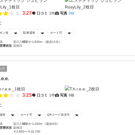
3.27
口コミ
1件
写真
9枚
テ
ポン有
駐車場有
カード可
ス
近江八幡駅から830m （徒歩11分）
営業状況
定休日
公式
.e.e.
3.25
口コミ
1件
写真
6枚
テ
場有
カード可
QRコード決済可
ス
近江八幡駅から240m （徒歩4分）
営業状況
定休日
￥3,850〜￥18,700