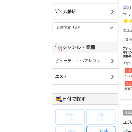
近江八幡駅
エス
日祝
ジャンル・業種
アクセ
本日の
価格帯
ビューティ・ヘアサロン
主なメ
ボデ
エステ
ヘッ
フェ
顔筋
日付で探す
店舗
今日
明日
8/9
8/10
エス
日時
土曜日