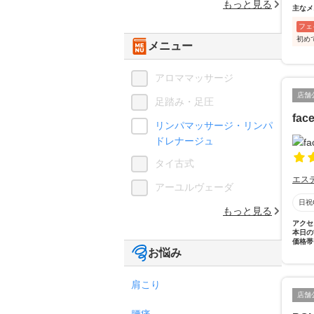
もっと見る
主なメ
フェ
初め
メニュー
アロママッサージ
店舗
足踏み・足圧
fac
リンパマッサージ・リンパ
ドレナージュ
タイ古式
エス
アーユルヴェーダ
日祝
もっと見る
アクセ
本日の
価格帯
お悩み
肩こり
店舗
腰痛