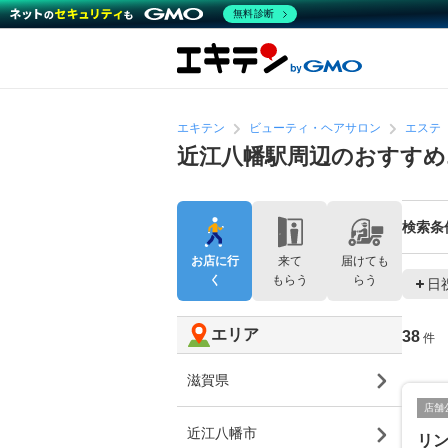
無料診断
エキテン
ビューティ・ヘアサロン
エステ
近江八幡駅周辺のおすす
検索条
お店に行
来て
届けても
く
もらう
らう
日
エリア
38
件
滋賀県
店舗
近江八幡市
リ