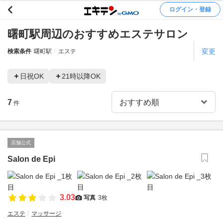
ログイン・登録
曙町駅周辺のおすすめエステサロン
変更
検索条件
曙町駅
エステ
日祝OK
21時以降OK
7
件
店舗公式
Salon de Epi
3.03
写真
3枚
エステ
マッサージ