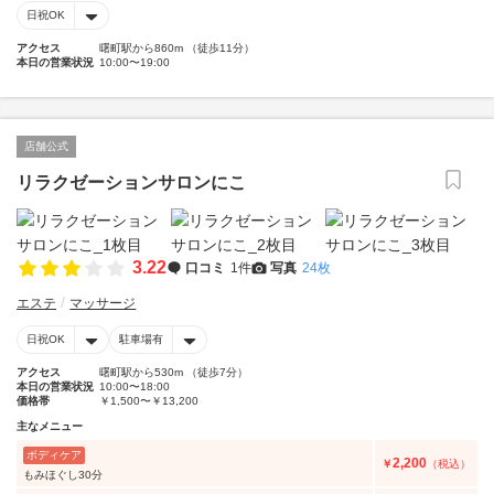
日祝OK
アクセス
曙町駅から860m （徒歩11分）
本日の営業状況
10:00〜19:00
店舗公式
リラクゼーションサロンにこ
3.22
口コミ
1件
写真
24枚
エステ
マッサージ
日祝OK
駐車場有
アクセス
曙町駅から530m （徒歩7分）
本日の営業状況
10:00〜18:00
価格帯
￥1,500〜￥13,200
主なメニュー
ボディケア
2,200
￥
（税込）
もみほぐし30分