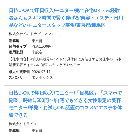
日払いOKで即日収入/モニター/完全在宅OK・未経験
者さんもスキマ時間で賢く稼げる/美容・エステ・日用
品などのモニタースタッフ募集/東京都/練馬区
株式会社ベストナビ「スマモニ」
勤務地
東京都
給与タイプ
時給1,500円～
雇用形態
未設定
【仕事内容】<求人掲載元>バイトな 具体的にお任せするお仕事の一例/
最新美容アイテムの調査 スキンケアやヘアケ…
求人の更新日
2026-07-17
スポンサー
求人ボックス
日払いOKで即日収入/モニター/「目黒区」「スマホで
副業」時給1,500円〜/自宅でもできる女性限定の美容
モニター/単発・お試しOK/話題のコスメやエステを体
験できる
株式会社トライエ
勤務地
東京都