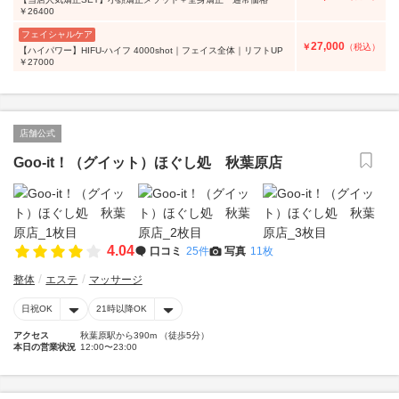
￥26400
フェイシャルケア
27,000
￥
（税込）
【ハイパワー】HIFU-ハイフ 4000shot｜フェイス全体｜リフトUP
￥27000
店舗公式
Goo-it！（グイット）ほぐし処 秋葉原店
4.04
口コミ
25件
写真
11枚
整体
エステ
マッサージ
日祝OK
21時以降OK
アクセス
秋葉原駅から390m （徒歩5分）
本日の営業状況
12:00〜23:00