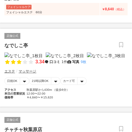
フェイシャルケア
8,640
￥
（税込）
フェイシャルエステ 60分
店舗公式
なでしこ亭
3.34
口コミ
1件
写真
9枚
エステ
マッサージ
日祝OK
21時以降OK
カード可
アクセス
秋葉原駅から430m （徒歩6分）
本日の営業状況
12:00〜22:00
価格帯
￥4,840〜￥15,620
店舗公式
チャチャ秋葉原店