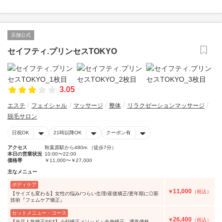
店舗公式
セイフティ.プリンセスTOKYO
3.05
エステ
フェイシャル
マッサージ
整体
リラクゼーションマッサージ
脱毛サロン
日祝OK
21時以降OK
クーポン有
アクセス
秋葉原駅から480m （徒歩7分）
本日の営業状況
10:00〜22:00
価格帯
￥11,000〜￥27,000
主なメニュー
ボディケア
11,000
￥
（税込）
【サイズも変わる】女性の悩み/つらい生理/産後矯正/更年期に◎新
技術『フェムケア矯正』
セットメニュー・コース
26,400
￥
（税込）
【当店人気矯正SET】小顔矯正メソッド＋全身矯正 通常価格