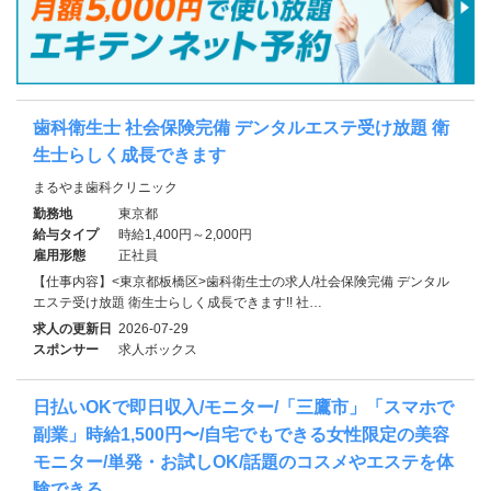
歯科衛生士 社会保険完備 デンタルエステ受け放題 衛
生士らしく成長できます
まるやま歯科クリニック
勤務地
東京都
給与タイプ
時給1,400円～2,000円
雇用形態
正社員
【仕事内容】<東京都板橋区>歯科衛生士の求人/社会保険完備 デンタル
エステ受け放題 衛生士らしく成長できます!! 社…
求人の更新日
2026-07-29
スポンサー
求人ボックス
日払いOKで即日収入/モニター/「三鷹市」「スマホで
副業」時給1,500円〜/自宅でもできる女性限定の美容
モニター/単発・お試しOK/話題のコスメやエステを体
験できる