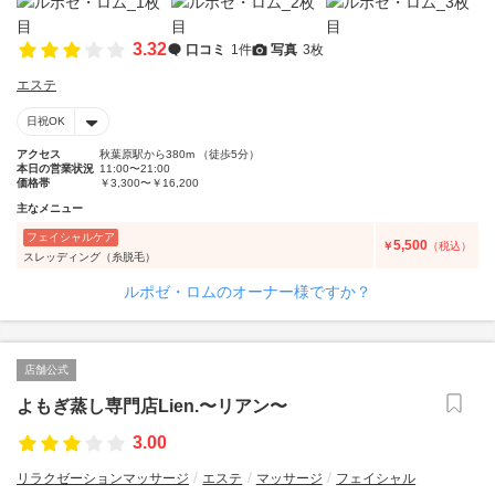
3.32
口コミ
1件
写真
3枚
エステ
日祝OK
アクセス
秋葉原駅から380m （徒歩5分）
本日の営業状況
11:00〜21:00
価格帯
￥3,300〜￥16,200
主なメニュー
フェイシャルケア
5,500
￥
（税込）
スレッディング（糸脱毛）
ルポゼ・ロムのオーナー様ですか？
店舗公式
よもぎ蒸し専門店Lien.〜リアン〜
3.00
リラクゼーションマッサージ
エステ
マッサージ
フェイシャル