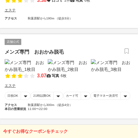
3.38
口コミ
2件
写真
6枚
エステ
アクセス
秋葉原駅から190m （徒歩3分）
店舗公式
メンズ専門 おおかみ脱毛
3.07
写真
6枚
エステ
日祝OK
21時以降OK
カード可
電子マネー決済可
アクセス
秋葉原駅から300m （徒歩4分）
本日の営業状況
11:00〜22:00
今すぐお得なクーポンをチェック