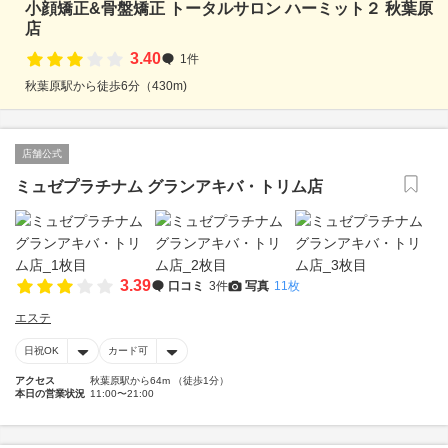
小顔矯正&骨盤矯正 トータルサロン ハーミット２ 秋葉原
店
3.40
1件
秋葉原駅から徒歩6分（430m)
店舗公式
ミュゼプラチナム グランアキバ・トリム店
3.39
口コミ
3件
写真
11枚
エステ
日祝OK
カード可
アクセス
秋葉原駅から64m （徒歩1分）
本日の営業状況
11:00〜21:00