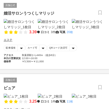
店舗公式
婚活サロンうつくしマリッジ
3.39
口コミ
3件
写真
20枚
エステ
駐車場有
カード可
QRコード決済可
アクセス
秋葉原駅から440m （徒歩6分）
本日の営業状況
12:00〜16:00
価格帯
￥5,500〜￥11,000
店舗公式
ピュア
3.25
口コミ
1件
写真
11枚