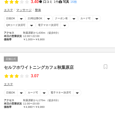
3.40
口コミ
1件
写真
16枚
エステ
マッサージ
整体
日祝OK
21時以降OK
クーポン有
カード可
QRコード決済可
電子マネー決済可
アクセス
秋葉原駅から430m （徒歩6分）
本日の営業状況
12:00〜22:00
価格帯
￥1,000〜￥8,800
店舗公式
セルフホワイトニングカフェ秋葉原店
3.07
エステ
日祝OK
カード可
電子マネー決済可
アクセス
秋葉原駅から170m （徒歩3分）
本日の営業状況
11:00〜20:00
価格帯
￥4,980〜￥9,960