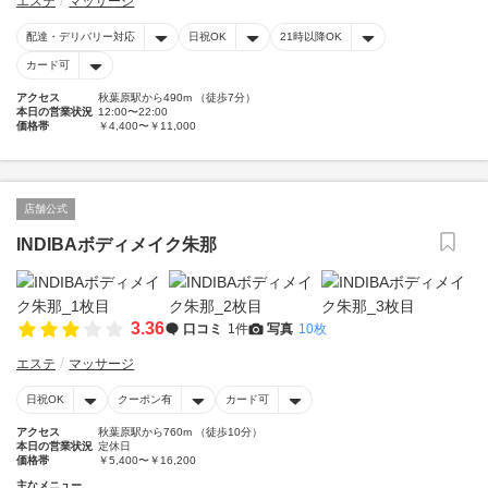
エステ
マッサージ
配達・デリバリー対応
日祝OK
21時以降OK
カード可
アクセス
秋葉原駅から490m （徒歩7分）
本日の営業状況
12:00〜22:00
価格帯
￥4,400〜￥11,000
店舗公式
INDIBAボディメイク朱那
3.36
口コミ
1件
写真
10枚
エステ
マッサージ
日祝OK
クーポン有
カード可
アクセス
秋葉原駅から760m （徒歩10分）
本日の営業状況
定休日
価格帯
￥5,400〜￥16,200
主なメニュー