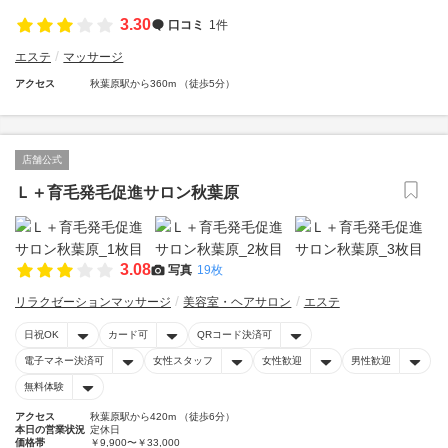
3.30
口コミ
1件
エステ
マッサージ
アクセス
秋葉原駅から360m （徒歩5分）
店舗公式
Ｌ＋育毛発毛促進サロン秋葉原
3.08
写真
19枚
リラクゼーションマッサージ
美容室・ヘアサロン
エステ
日祝OK
カード可
QRコード決済可
電子マネー決済可
女性スタッフ
女性歓迎
男性歓迎
無料体験
アクセス
秋葉原駅から420m （徒歩6分）
本日の営業状況
定休日
価格帯
￥9,900〜￥33,000