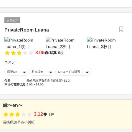
店舗公式
PrivateRoom Luana
3.06
写真
6枚
エステ
日祝OK
駐車場有
QRコード決済可
住所
長崎県諫早市多良見町化屋481-3
本日の営業状況
9:00〜18:00
縁〜en〜
3.12
1件
長崎県諫早市小川町