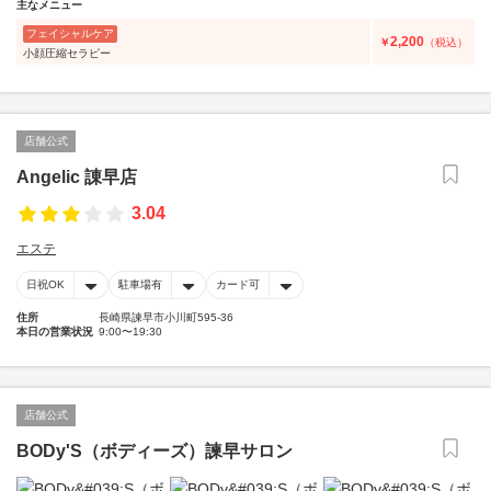
主なメニュー
フェイシャルケア
2,200
￥
（税込）
小顔圧縮セラピー
店舗公式
Angelic 諌早店
3.04
エステ
日祝OK
駐車場有
カード可
住所
長崎県諫早市小川町595-36
本日の営業状況
9:00〜19:30
店舗公式
BODy'S（ボディーズ）諫早サロン