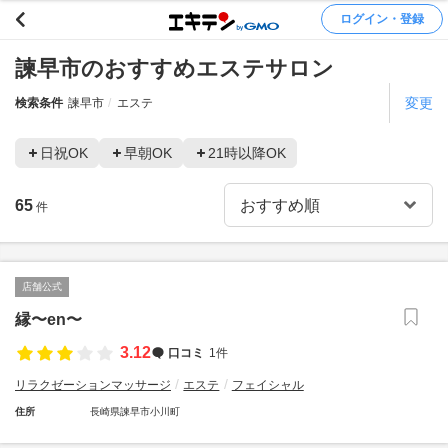
ログイン・登録
諫早市のおすすめエステサロン
変更
検索条件
諫早市
エステ
日祝OK
早朝OK
21時以降OK
65
件
店舗公式
縁〜en〜
3.12
口コミ
1件
リラクゼーションマッサージ
エステ
フェイシャル
住所
長崎県諫早市小川町