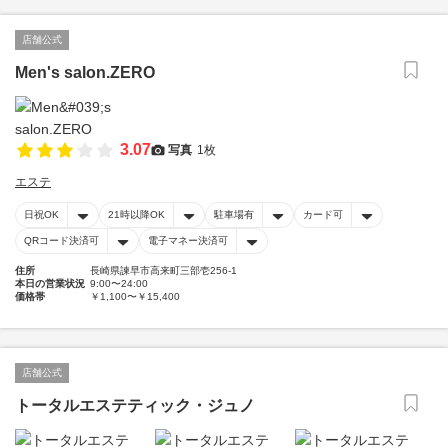
店舗公式
Men's salon.ZERO
3.07
写真
1枚
エステ
日祝OK
21時以降OK
駐車場有
カード可
QRコード決済可
電子マネー決済可
住所
長崎県諫早市高来町三部壱256-1
本日の営業状況
9:00〜24:00
価格帯
￥1,100〜￥15,400
店舗公式
トータルエステティック・ジュノ