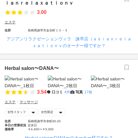
ｉａｎｒｅｌａｘａｔｉｏｎｖ
3.00
エステ
住所
長崎県諫早市金谷町１０－５
アジアンリラクゼーションヴィラ 諫早店（ａｓｉａｎｒｅｌａ
ｘａｔｉｏｎｖのオーナー様ですか？
Herbal salon〜DANA〜
3.54
口コミ
4件
写真
17枚
エステ
マッサージ
女性スタッフ
女性限定
住所
長崎県諫早市幸町60-20
本日の営業状況
定休日
価格帯
￥4,400〜￥5,000
Herbal salon〜DANA〜のオーナー様ですか？