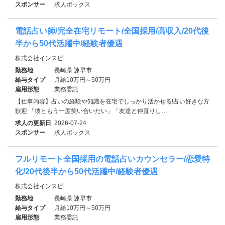
スポンサー
求人ボックス
電話占い師/完全在宅リモート/全国採用/高収入/20代後
半から50代活躍中/経験者優遇
株式会社インスピ
勤務地
長崎県 諫早市
給与タイプ
月給10万円～50万円
雇用形態
業務委託
【仕事内容】占いの経験や知識を在宅でしっかり活かせる!占い好きな方
歓迎 「彼ともう一度笑い合いたい」「友達と仲直りし…
求人の更新日
2026-07-24
スポンサー
求人ボックス
フルリモート全国採用の電話占いカウンセラー/恋愛特
化/20代後半から50代活躍中/経験者優遇
株式会社インスピ
勤務地
長崎県 諫早市
給与タイプ
月給10万円～50万円
雇用形態
業務委託