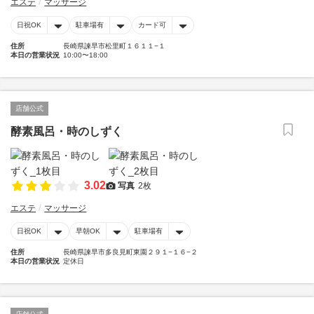
エステ
マッサージ
日祝OK
駐車場有
カード可
住所
長崎県諫早市松里町１６１１−１
本日の営業状況
10:00〜18:00
店舗公式
酵素風呂・時のしずく
3.02
写真
2枚
エステ
マッサージ
日祝OK
早朝OK
駐車場有
住所
長崎県諫早市多良見町東園２９１−１６−２
本日の営業状況
定休日