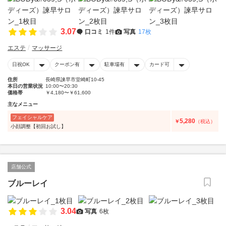
3.07
口コミ
1件
写真
17枚
エステ
マッサージ
日祝OK
クーポン有
駐車場有
カード可
住所
長崎県諫早市堂崎町10-45
本日の営業状況
10:00〜20:30
価格帯
￥4,180〜￥61,600
主なメニュー
フェイシャルケア
5,280
￥
（税込）
小顔調整【初回お試し】
店舗公式
ブルーレイ
3.04
写真
6枚