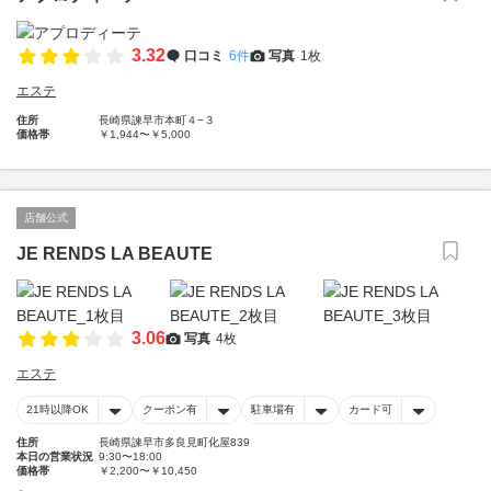
3.32
口コミ
6件
写真
1枚
エステ
住所
長崎県諫早市本町４−３
価格帯
￥1,944〜￥5,000
店舗公式
JE RENDS LA BEAUTE
3.06
写真
4枚
エステ
21時以降OK
クーポン有
駐車場有
カード可
住所
長崎県諫早市多良見町化屋839
本日の営業状況
9:30〜18:00
価格帯
￥2,200〜￥10,450