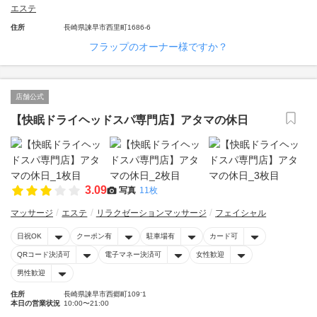
エステ
住所
長崎県諫早市西里町1686-6
フラップのオーナー様ですか？
店舗公式
【快眠ドライヘッドスパ専門店】アタマの休日
3.09
写真
11枚
マッサージ
エステ
リラクゼーションマッサージ
フェイシャル
日祝OK
クーポン有
駐車場有
カード可
QRコード決済可
電子マネー決済可
女性歓迎
男性歓迎
住所
長崎県諫早市西郷町109⁻1
本日の営業状況
10:00〜21:00