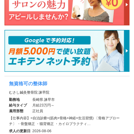
無資格可の整体師
むさし鍼灸整骨院 諫早院
勤務地
長崎県 諫早市
給与タイプ
月給23万円～
雇用形態
正社員
【仕事内容】<自治診療>(筋肉×骨格×神経×生活習慣) 〔骨格アプロー
チ〕 ・骨盤矯正 ・猫背矯正 ・カイロプラクティ…
求人の更新日
2026-08-06