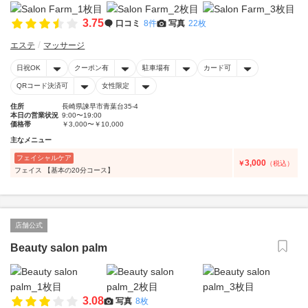
3.75
口コミ
8件
写真
22枚
エステ
マッサージ
日祝OK
クーポン有
駐車場有
カード可
QRコード決済可
女性限定
住所
長崎県諫早市青葉台35-4
本日の営業状況
9:00〜19:00
価格帯
￥3,000〜￥10,000
主なメニュー
フェイシャルケア
3,000
￥
（税込）
フェイス 【基本の20分コース】
店舗公式
Beauty salon palm
3.08
写真
8枚