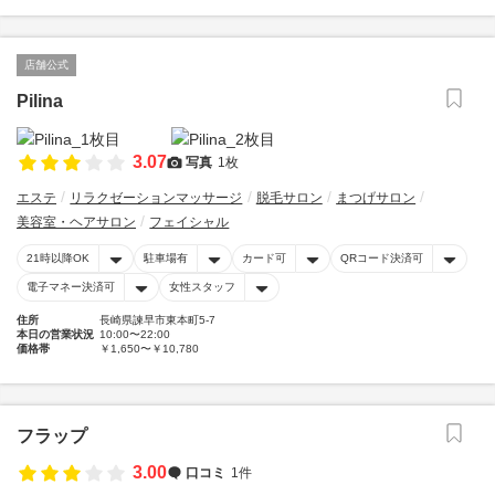
店舗公式
Pilina
3.07
写真
1枚
エステ
リラクゼーションマッサージ
脱毛サロン
まつげサロン
美容室・ヘアサロン
フェイシャル
21時以降OK
駐車場有
カード可
QRコード決済可
電子マネー決済可
女性スタッフ
住所
長崎県諫早市東本町5-7
本日の営業状況
10:00〜22:00
価格帯
￥1,650〜￥10,780
フラップ
3.00
口コミ
1件