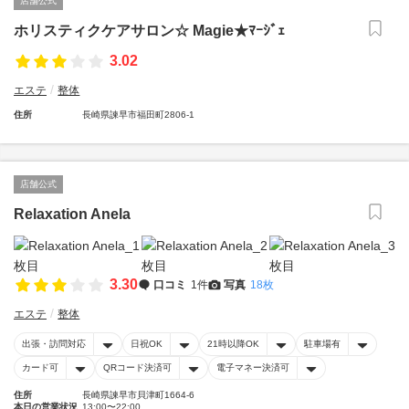
店舗公式
ホリスティクケアサロン☆ Magie★ﾏｰｼﾞｪ
3.02
エステ
整体
住所
長崎県諫早市福田町2806-1
店舗公式
Relaxation Anela
3.30
口コミ
1件
写真
18枚
エステ
整体
出張・訪問対応
日祝OK
21時以降OK
駐車場有
カード可
QRコード決済可
電子マネー決済可
住所
長崎県諫早市貝津町1664-6
本日の営業状況
13:00〜22:00