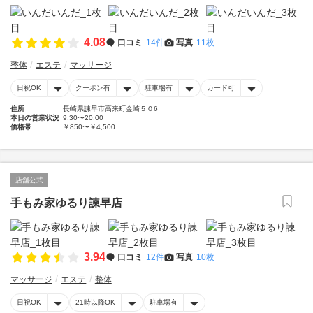
4.08
口コミ
14件
写真
11枚
整体
エステ
マッサージ
日祝OK
クーポン有
駐車場有
カード可
住所
長崎県諫早市高来町金崎５０6
本日の営業状況
9:30〜20:00
価格帯
￥850〜￥4,500
店舗公式
手もみ家ゆるり諫早店
3.94
口コミ
12件
写真
10枚
マッサージ
エステ
整体
日祝OK
21時以降OK
駐車場有