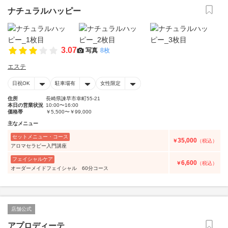
ナチュラルハッピー
3.07
写真
8枚
エステ
日祝OK
駐車場有
女性限定
住所
長崎県諫早市幸町55-21
本日の営業状況
10:00〜16:00
価格帯
￥5,500〜￥99,000
主なメニュー
セットメニュー・コース
35,000
￥
（税込）
アロマセラピー入門講座
フェイシャルケア
6,600
￥
（税込）
オーダーメイドフェイシャル 60分コース
店舗公式
アプロディーテ