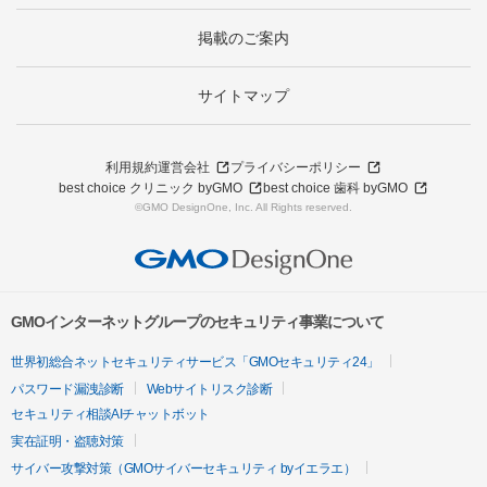
掲載のご案内
サイトマップ
利用規約
運営会社
プライバシーポリシー
best choice クリニック byGMO
best choice 歯科 byGMO
©GMO DesignOne, Inc. All Rights reserved.
GMOインターネットグループのセキュリティ事業について
世界初総合ネットセキュリティサービス「GMOセキュリティ24」
パスワード漏洩診断
Webサイトリスク診断
セキュリティ相談AIチャットボット
実在証明・盗聴対策
サイバー攻撃対策（GMOサイバーセキュリティ byイエラエ）