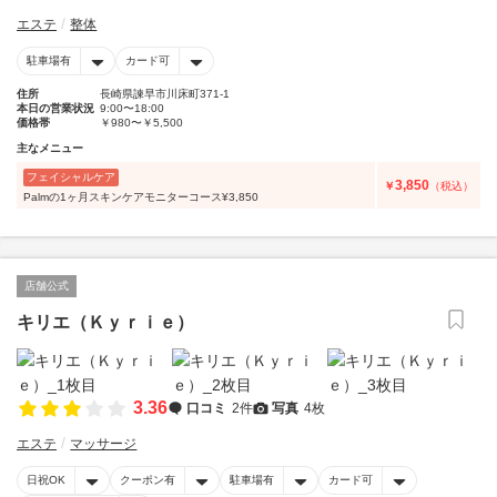
エステ
整体
駐車場有
カード可
住所
長崎県諫早市川床町371-1
本日の営業状況
9:00〜18:00
価格帯
￥980〜￥5,500
主なメニュー
フェイシャルケア
3,850
￥
（税込）
Palmの1ヶ月スキンケアモニターコース¥3,850
店舗公式
キリエ（Ｋｙｒｉｅ）
3.36
口コミ
2件
写真
4枚
エステ
マッサージ
日祝OK
クーポン有
駐車場有
カード可