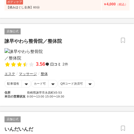
ボディケア
4,000
￥
（税込）
【揉みほぐし全身】60分
店舗公式
諫早やわら整骨院／整体院
3.56
口コミ
2件
エステ
マッサージ
整体
駐車場有
カード可
QRコード決済可
住所
長崎県諫早市永昌町45-53
本日の営業状況
9:00〜13:00 15:00〜19:30
店舗公式
いんだいんだ