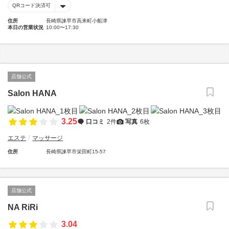
QRコード決済可
住所
長崎県諫早市高来町小船津
本日の営業状況
10:00〜17:30
店舗公式
Salon HANA
3.25
口コミ
2件
写真
6枚
エステ
マッサージ
住所
長崎県諫早市栄田町15-57
店舗公式
NA RiRi
3.04