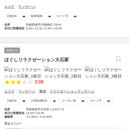
エステ
マッサージ
日祝OK
駐車場有
カード可
住所
長崎県諫早市真崎町1769-8
本日の営業状況
9:30〜12:30 13:30〜19:00
店舗公式
ほぐしリラクゼーション大石家
3.08
エステ
マッサージ
整体
リラクゼーションマッサージ
日祝OK
21時以降OK
クーポン有
カード可
住所
長崎県諫早市貝津ヶ丘453-72
本日の営業状況
10:00〜23:00
価格帯
￥3,500〜￥10,800
主なメニュー