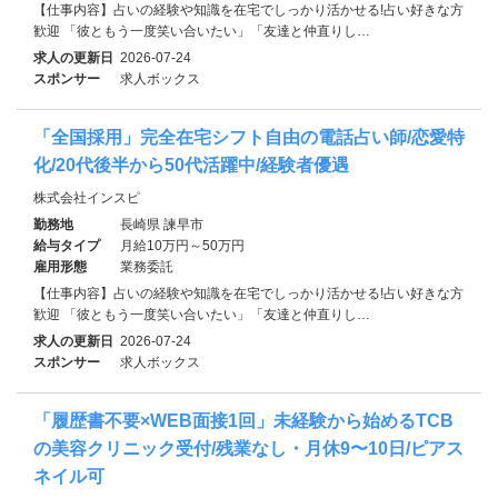
【仕事内容】占いの経験や知識を在宅でしっかり活かせる!占い好きな方
歓迎 「彼ともう一度笑い合いたい」「友達と仲直りし…
求人の更新日
2026-07-24
スポンサー
求人ボックス
「全国採用」完全在宅シフト自由の電話占い師/恋愛特
化/20代後半から50代活躍中/経験者優遇
株式会社インスピ
勤務地
長崎県 諫早市
給与タイプ
月給10万円～50万円
雇用形態
業務委託
【仕事内容】占いの経験や知識を在宅でしっかり活かせる!占い好きな方
歓迎 「彼ともう一度笑い合いたい」「友達と仲直りし…
求人の更新日
2026-07-24
スポンサー
求人ボックス
「履歴書不要×WEB面接1回」未経験から始めるTCB
の美容クリニック受付/残業なし・月休9〜10日/ピアス
ネイル可