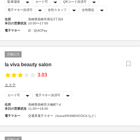
駐車場有
カード可
QRコード決済可
電子マネー決済可
女性スタッフ
女性限定
住所
長崎県長崎市滑石3丁目8
本日の営業状況
10:00〜17:00
電子マネー
iD
QUICPay
店舗公式
la viva beauty salon
3.03
エステ
カード可
電子マネー決済可
住所
長崎県長崎市大橋町7-4
本日の営業状況
11:00〜19:00
電子マネー
交通系電子マネー（Suica/PASMO/ICOCA など）
店舗公式