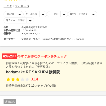
エステ
マッサージ
日祝OK
クーポン有
カード可
QRコード決済可
電子マネー決済可
住所
長崎県長崎市古川町6-32
本日の営業状況
10:00〜19:00
価格帯
￥4,180〜￥7,920
電子マネー
交通系電子マネー（Suica/PASMO/ICOCA など）
nanaco
63%OFF
今すぐお得なクーポンをチェック
雑誌掲載！花嫁姿に自信を持つための「ブライダル整体」｜婚活応援！健康
と美を形づくるための「美容整体」
bodymake RF SAKURA接骨院
3.14
長崎県長崎市栄町6-19ステップビル4階
店舗公式