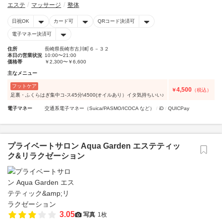
エステ
マッサージ
整体
日祝OK
カード可
QRコード決済可
電子マネー決済可
住所
長崎県長崎市古川町６－３２
本日の営業状況
10:00〜21:00
価格帯
￥2,300〜￥6,600
主なメニュー
フットケア
4,500
￥
（税込）
足裏・ふくらはぎ集中コ-ス45分\4500(オイルあり）イタ気持ちいい♪
電子マネー
交通系電子マネー（Suica/PASMO/ICOCA など）
iD
QUICPay
プライベートサロン Aqua Garden エステティッ
ク&リラクゼーション
3.05
写真
1枚