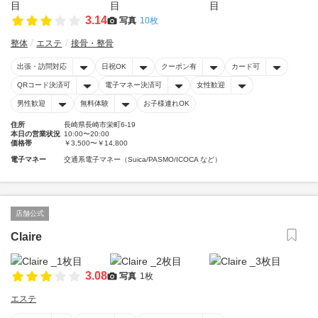
3.14
写真
10枚
整体
エステ
接骨・整骨
出張・訪問対応
日祝OK
クーポン有
カード可
QRコード決済可
電子マネー決済可
女性歓迎
男性歓迎
無料体験
お子様連れOK
住所
長崎県長崎市栄町6-19
本日の営業状況
10:00〜20:00
価格帯
￥3,500〜￥14,800
電子マネー
交通系電子マネー（Suica/PASMO/ICOCA など）
店舗公式
Claire
3.08
写真
1枚
エステ