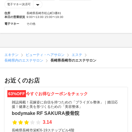
電子マネー決済可
住所
長崎県長崎市松山町3番81
本日の営業状況
9:00〜13:00 15:00〜19:30
電子マネー
その他
エキテン
ビューティ・ヘアサロン
エステ
長崎県内のエステサロン
長崎県長崎市のエステサロン
お近くのお店
63%OFF
今すぐお得なクーポンをチェック
雑誌掲載！花嫁姿に自信を持つための「ブライダル整体」｜婚活応
援！健康と美を形づくるための「美容整体」
bodymake RF SAKURA接骨院
3.14
長崎県長崎市栄町6-19ステップビル4階