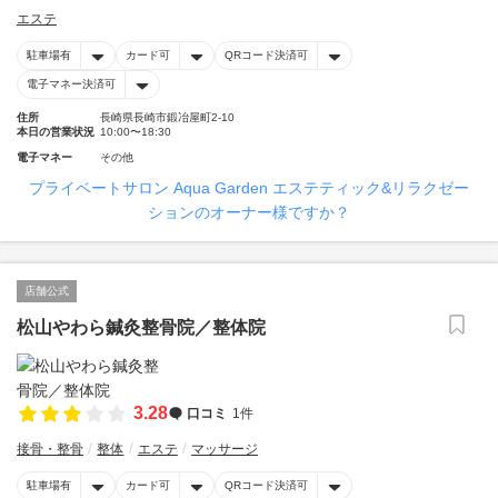
エステ
駐車場有
カード可
QRコード決済可
電子マネー決済可
住所
長崎県長崎市鍛冶屋町2-10
本日の営業状況
10:00〜18:30
電子マネー
その他
プライベートサロン Aqua Garden エステティック&リラクゼー
ションのオーナー様ですか？
店舗公式
松山やわら鍼灸整骨院／整体院
3.28
口コミ
1件
接骨・整骨
整体
エステ
マッサージ
駐車場有
カード可
QRコード決済可