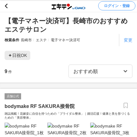
ログイン・登録
【電子マネー決済可】長崎市のおすすめ
エステサロン
変更
検索条件
長崎市
エステ
電子マネー決済可
日祝OK
9
件
店舗公式
bodymake RF SAKURA接骨院
雑誌掲載！花嫁姿に自信を持つための「ブライダル整体」｜婚活応援！健康と美を形づくる
ための「美容整体」