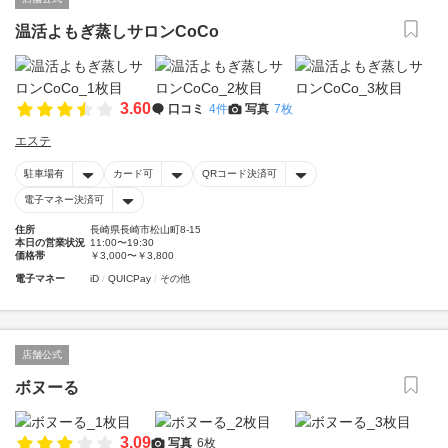
温活よもぎ蒸しサロンCoCo
3.60
口コミ
4件
写真
7枚
エステ
駐車場有
カード可
QRコード決済可
電子マネー決済可
住所
長崎県長崎市松山町8-15
本日の営業状況
11:00〜19:30
価格帯
￥3,000〜￥3,800
電子マネー
iD
QUICPay
その他
店舗公式
ボヌーる
3.09
写真
6枚