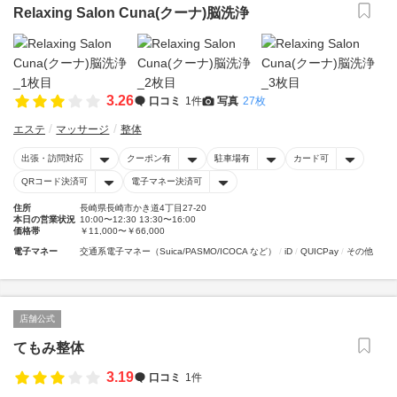
Relaxing Salon Cuna(クーナ)脳洗浄
3.26
口コミ
1件
写真
27枚
エステ
マッサージ
整体
出張・訪問対応
クーポン有
駐車場有
カード可
QRコード決済可
電子マネー決済可
住所
長崎県長崎市かき道4丁目27-20
本日の営業状況
10:00〜12:30 13:30〜16:00
価格帯
￥11,000〜￥66,000
電子マネー
交通系電子マネー（Suica/PASMO/ICOCA など）
iD
QUICPay
その他
店舗公式
てもみ整体
3.19
口コミ
1件