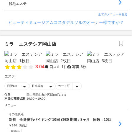
脱毛エステ
全てのメニューを見る
ビューティミュージアムコスタデルソルのオーナー様ですか？
ミラ エステシア岡山店
3.04
口コミ
1件
写真
6枚
エステ
日祝OK
駐車場有
カード可
住所
岡山県岡山市北区駅前町1-3-4
本日の営業状況
10:00〜19:00
メニュー
その他脱毛
新規 全身脱毛バイキング 10回 ¥980 期間：3ヶ月 回数：10回
￥
980
（税込）
販売中