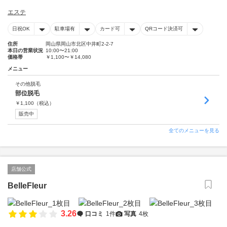
エステ
日祝OK
駐車場有
カード可
QRコード決済可
住所
岡山県岡山市北区中井町2-2-7
本日の営業状況
10:00〜21:00
価格帯
￥1,100〜￥14,080
メニュー
その他脱毛
部位脱毛
￥
1,100
（税込）
販売中
全てのメニューを見る
店舗公式
BelleFleur
3.26
口コミ
1件
写真
4枚