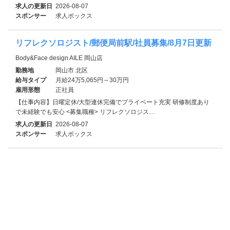
求人の更新日
2026-08-07
スポンサー
求人ボックス
リフレクソロジスト/郵便局前駅/社員募集/8月7日更新
Body&Face design AILE 岡山店
勤務地
岡山市 北区
給与タイプ
月給24万5,065円～30万円
雇用形態
正社員
【仕事内容】日曜定休/大型連休完備でプライベート充実 研修制度あり
で未経験でも安心 <募集職種> リフレクソロジス…
求人の更新日
2026-08-07
スポンサー
求人ボックス