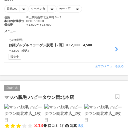
日祝OK
クーポン有
カード可
住所
岡山県岡山市北区幸町３−３
本日の営業状況
10:00〜19:00
価格帯
￥1,620〜￥15,600
メニュー
その他脱毛
お顔プルプルコラーゲン脱毛【2回】￥12,000→4,500
￥
4,500
（税込）
販売中
全てのメニューを見る
店舗公式
マッハ脱毛 ハピータウン岡北本店
3.13
口コミ
1件
写真
8枚