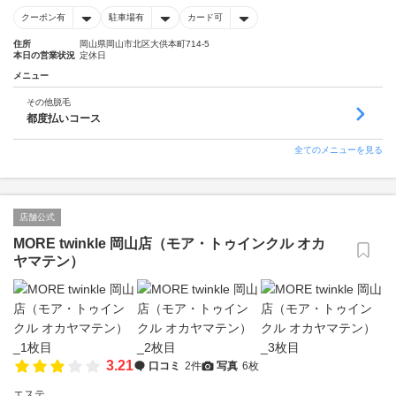
クーポン有
駐車場有
カード可
住所
岡山県岡山市北区大供本町714-5
本日の営業状況
定休日
メニュー
その他脱毛
都度払いコース
全てのメニューを見る
店舗公式
MORE twinkle 岡山店（モア・トゥインクル オカ
ヤマテン）
3.21
口コミ
2件
写真
6枚
エステ