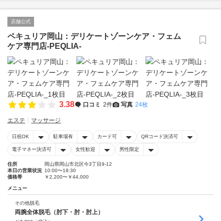
店舗公式
ペキュリア岡山：デリケートゾーンケア・フェム
ケア専門店-PEQLIA-
3.38
口コミ
2件
写真
24枚
エステ
マッサージ
日祝OK
駐車場有
カード可
QRコード決済可
電子マネー決済可
女性歓迎
男性限定
住所
岡山県岡山市北区今3丁目9-12
本日の営業状況
10:00〜19:30
価格帯
￥2,200〜￥44,000
メニュー
その他脱毛
両腕全体脱毛（肘下・肘・肘上）