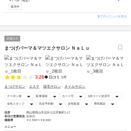
￥
7,700
（税込）
販売中
全てのメニューを見る
店舗公式
まつげパーマ＆マツエクサロン ＮａＬｕ
3.26
口コミ
1件
まつげサロン
エステ
脱毛サロン
ネイルサロン
クーポン有
駐車場有
カード可
QRコード決済可
女性スタッフ
完全予約制
女性歓迎
男性限定
住所
岡山県岡山市北区七日市東町2-17
本日の営業状況
定休日
価格帯
￥2,500〜￥9,000
メニュー