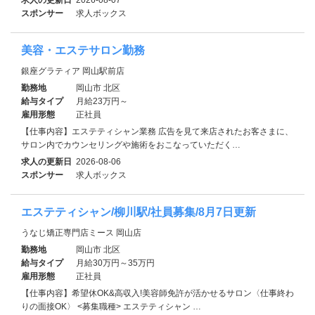
スポンサー
求人ボックス
美容・エステサロン勤務
銀座グラティア 岡山駅前店
勤務地
岡山市 北区
給与タイプ
月給23万円～
雇用形態
正社員
【仕事内容】エステティシャン業務 広告を見て来店されたお客さまに、
サロン内でカウンセリングや施術をおこなっていただく…
求人の更新日
2026-08-06
スポンサー
求人ボックス
エステティシャン/柳川駅/社員募集/8月7日更新
うなじ矯正専門店ミース 岡山店
勤務地
岡山市 北区
給与タイプ
月給30万円～35万円
雇用形態
正社員
【仕事内容】希望休OK&高収入!美容師免許が活かせるサロン〈仕事終わ
りの面接OK〉 <募集職種> エステティシャン …