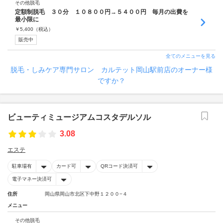
その他脱毛
定額制脱毛 ３０分 １０８００円→５４００円 毎月の出費を
最小限に
￥
5,400
（税込）
販売中
全てのメニューを見る
脱毛・しみケア専門サロン カルテット岡山駅前店のオーナー様
ですか？
ビューティミュージアムコスタデルソル
3.08
エステ
駐車場有
カード可
QRコード決済可
電子マネー決済可
住所
岡山県岡山市北区下中野１２００−４
メニュー
その他脱毛