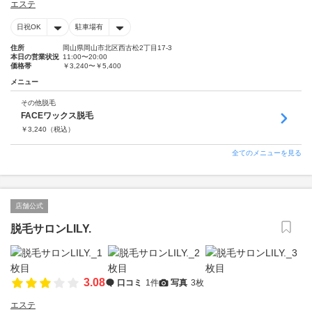
エステ
日祝OK
駐車場有
住所
岡山県岡山市北区西古松2丁目17-3
本日の営業状況
11:00〜20:00
価格帯
￥3,240〜￥5,400
メニュー
その他脱毛
FACEワックス脱毛
￥
3,240
（税込）
全てのメニューを見る
店舗公式
脱毛サロンLILY.
3.08
口コミ
1件
写真
3枚
エステ