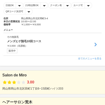
日祝OK
21時以降OK
クーポン有
カード可
QRコード決済可
住所
岡山県岡山市北区岡町3-4
本日の営業状況
10:00〜22:00
価格帯
￥1,000〜￥9,000
メニュー
その他脱毛
メンズヒゲ脱毛10回コース
￥
3,000
（非課税）
販売中
全てのメニューを見る
Salon de Miro
3.00
岡山県岡山市北区田町1丁目6−15田町ハイツ203
ヘアーサロン荒木