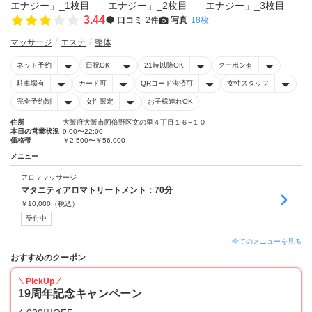
3.44
口コミ
2件
写真
18枚
マッサージ
エステ
整体
ネット予約
日祝OK
21時以降OK
クーポン有
駐車場有
カード可
QRコード決済可
女性スタッフ
完全予約制
女性限定
お子様連れOK
住所
大阪府大阪市阿倍野区文の里４丁目１６−１０
本日の営業状況
9:00〜22:00
価格帯
￥2,500〜￥56,000
メニュー
アロママッサージ
マタニティアロマトリートメント：70分
￥
10,000
（税込）
受付中
全てのメニューを見る
おすすめのクーポン
PickUp
19周年記念キャンペーン