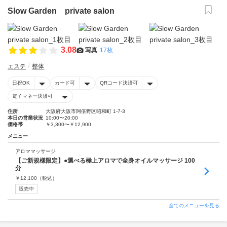
Slow Garden private salon
3.08
写真
17枚
エステ
整体
日祝OK
カード可
QRコード決済可
電子マネー決済可
住所
大阪府大阪市阿倍野区昭和町 1-7-3
本日の営業状況
10:00〜20:00
価格帯
￥3,300〜￥12,900
メニュー
アロママッサージ
【ご新規様限定】●選べる極上アロマで全身オイルマッサージ 100
分
￥
12,100
（税込）
販売中
全てのメニューを見る