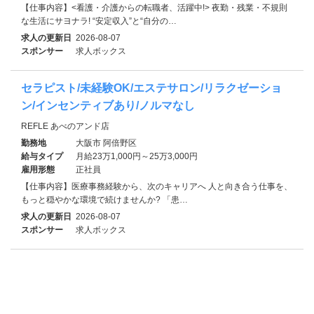
【仕事内容】<看護・介護からの転職者、活躍中!> 夜勤・残業・不規則
な生活にサヨナラ! “安定収入”と“自分の…
求人の更新日
2026-08-07
スポンサー
求人ボックス
セラピスト/未経験OK/エステサロン/リラクゼーショ
ン/インセンティブあり/ノルマなし
REFLE あべのアンド店
勤務地
大阪市 阿倍野区
給与タイプ
月給23万1,000円～25万3,000円
雇用形態
正社員
【仕事内容】医療事務経験から、次のキャリアへ 人と向き合う仕事を、
もっと穏やかな環境で続けませんか? 「患…
求人の更新日
2026-08-07
スポンサー
求人ボックス