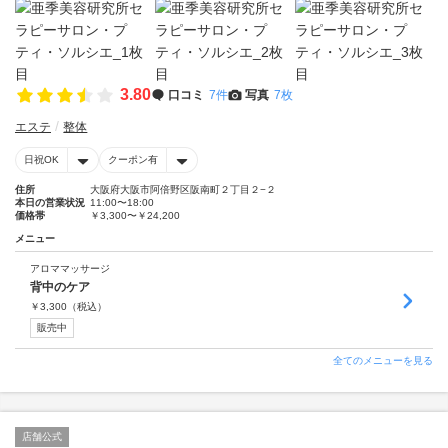
3.80
口コミ
7件
写真
7枚
エステ
整体
日祝OK
クーポン有
住所
大阪府大阪市阿倍野区阪南町２丁目２−２
本日の営業状況
11:00〜18:00
価格帯
￥3,300〜￥24,200
メニュー
アロママッサージ
背中のケア
￥
3,300
（税込）
販売中
全てのメニューを見る
店舗公式