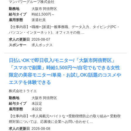
マンパワーグループ株式会社
勤務地
大阪市 阿倍野区
給与タイプ
時給1,500円～
雇用形態
派遣社員
【仕事内容】<職種> [派遣]一般事務職、データ入力、タイピング(PC・
パソコン・インターネット)、オフィスその他 …
求人の更新日
2026-08-07
スポンサー
求人ボックス
日払いOKで即日収入/モニター/「大阪市阿倍野区」
「スマホで副業」時給1,500円〜/自宅でもできる女性
限定の美容モニター/単発・お試しOK/話題のコスメや
エステを体験できる
株式会社トライエ
勤務地
大阪市 阿倍野区
給与タイプ
未設定
雇用形態
未設定
【仕事内容】<求人掲載元>バイトな <受動喫煙防止の取り組み> 受動喫
煙対策については、応募後に企業へお問い合わせく…
求人の更新日
2026-08-08