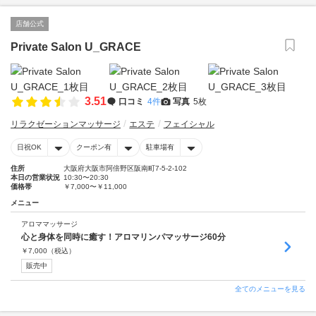
店舗公式
Private Salon U_GRACE
3.51
口コミ
4件
写真
5枚
リラクゼーションマッサージ
エステ
フェイシャル
日祝OK
クーポン有
駐車場有
住所
大阪府大阪市阿倍野区阪南町7-5-2-102
本日の営業状況
10:30〜20:30
価格帯
￥7,000〜￥11,000
メニュー
アロママッサージ
心と身体を同時に癒す！アロマリンパマッサージ60分
￥
7,000
（税込）
販売中
全てのメニューを見る