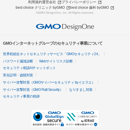
利用規約
運営会社
プライバシーポリシー
best choice クリニック byGMO
best choice 歯科 byGMO
©GMO DesignOne, Inc. All Rights reserved.
GMOインターネットグループのセキュリティ事業について
世界初総合ネットセキュリティサービス「GMOセキュリティ24」
パスワード漏洩診断
Webサイトリスク診断
セキュリティ相談AIチャットボット
実在証明・盗聴対策
サイバー攻撃対策（GMOサイバーセキュリティ byイエラエ）
サイバー攻撃対策（GMO Flatt Security）
なりすまし対策
セキュリティ事業の軌跡