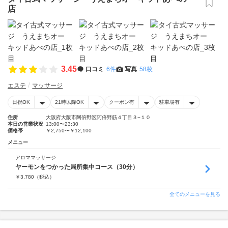
店
3.45
口コミ
6件
写真
58枚
エステ
マッサージ
日祝OK
21時以降OK
クーポン有
駐車場有
住所
大阪府大阪市阿倍野区阿倍野筋４丁目３−１０
本日の営業状況
13:00〜23:30
価格帯
￥2,750〜￥12,100
メニュー
アロママッサージ
ヤーモンをつかった局所集中コース（30分）
￥
3,780
（税込）
全てのメニューを見る