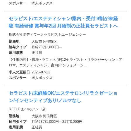
スポンサー
求人ボックス
セラピスト/エステティシャン/案内・受付 9割が未経
験 有給研修 賞与年2回 月給制の正社員セラピストへ
株式会社ボディワークセラピストエージェンシー
勤務地
大阪市 阿倍野区
給与タイプ
月給23万1,000円～
雇用形態
正社員
【仕事内容】<職種> ラフィネ [正]12セラピスト・リラクゼーション・ア
ロマ、エステティシャン、案内(インフォメーシ…
求人の更新日
2026-07-22
スポンサー
求人ボックス
セラピスト/未経験OK/エステサロン/リラクゼーショ
ン/インセンティブあり/ノルマなし
REFLE あべのアンド店
勤務地
大阪市 阿倍野区
給与タイプ
月給23万1,000円～25万3,000円
雇用形態
正社員