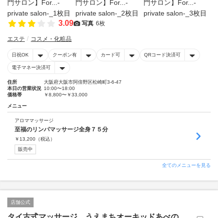
3.09
写真
6枚
エステ
コスメ・化粧品
日祝OK
クーポン有
カード可
QRコード決済可
電子マネー決済可
住所
大阪府大阪市阿倍野区松崎町3-6-47
本日の営業状況
10:00〜18:00
価格帯
￥8,800〜￥33,000
メニュー
アロママッサージ
至福のリンパマッサージ全身７５分
￥
13,200
（税込）
販売中
全てのメニューを見る
店舗公式
タイ古式マッサージ うえまちオーキッドあべの