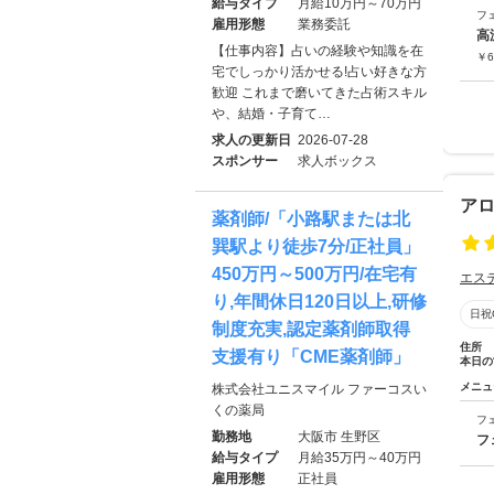
給与タイプ
月給10万円～70万円
フ
雇用形態
業務委託
高
【仕事内容】占いの経験や知識を在
￥
6
宅でしっかり活かせる!占い好きな方
歓迎 これまで磨いてきた占術スキル
や、結婚・子育て…
求人の更新日
2026-07-28
スポンサー
求人ボックス
アロ
薬剤師/「小路駅または北
巽駅より徒歩7分/正社員」
450万円～500万円/在宅有
エス
り,年間休日120日以上,研修
日祝
制度充実,認定薬剤師取得
住所
支援有り「CME薬剤師」
本日の
メニュ
株式会社ユニスマイル ファーコスい
くの薬局
フ
勤務地
大阪市 生野区
フ
給与タイプ
月給35万円～40万円
雇用形態
正社員