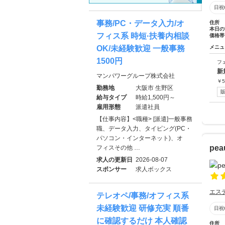
日祝
事務/PC・データ入力/オ
住所
本日の
フィス系 時短·扶養内相談
価格帯
OK/未経験歓迎 一般事務
メニュ
1500円
フ
新
マンパワーグループ株式会社
￥
5
勤務地
大阪市 生野区
給与タイプ
時給1,500円～
雇用形態
派遣社員
【仕事内容】<職種> [派遣]一般事務
職、データ入力、タイピング(PC・
パソコン・インターネット)、オ
pea
フィスその他 …
求人の更新日
2026-08-07
スポンサー
求人ボックス
エス
テレオペ/事務/オフィス系
未経験歓迎 研修充実 順番
日祝
に確認するだけ 本人確認
住所