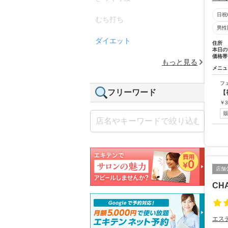
日祝
むち打ち
男性
ダイエット
住所
本日の
価格帯
もっと見る
メニュ
フ
フリーワード
【
￥
3
店舗
CHA
エス