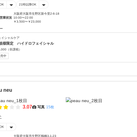
OK
21時以降OK
大阪府大阪市生野区新今里2-6-18
営業状況
10:00〜22:00
￥3,500〜￥23,000
ー
ェイシャルケア
規様限定 ハイドロフェイシャル
,000
（非課税）
販売中
u neu
3.07
写真
15枚
テ
OK
大阪府大阪市生野区鶴橋3-1-23