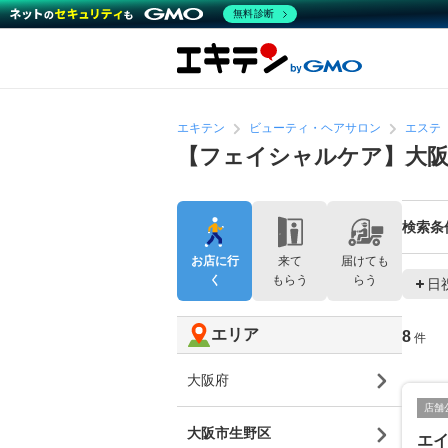
無料診断
エキテン
ビューティ・ヘアサロン
エステ
【フェイシャルケア】大
検索条
お店に行
来て
届けても
く
もらう
らう
日
エリア
8
件
大阪府
店舗
大阪市生野区
エイ