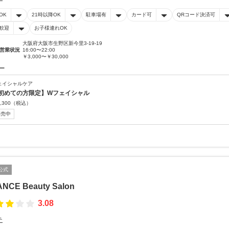
OK
21時以降OK
駐車場有
カード可
QRコード決済可
歓迎
お子様連れOK
大阪府大阪市生野区新今里3-19-19
営業状況
16:00〜22:00
￥3,000〜￥30,000
ー
ェイシャルケア
初めての方限定】Wフェイシャル
,300
（税込）
販売中
公式
NCE Beauty Salon
3.08
テ