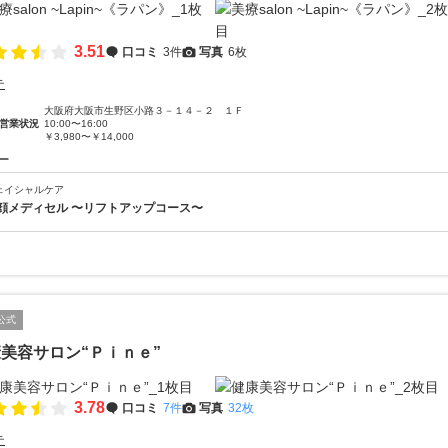
3.51
口コミ
3件
写真
6枚
テ
大阪府大阪市生野区小路３－１４－２ １Ｆ
営業状況
10:00〜16:00
￥3,980〜￥14,000
ー
ェイシャルケア
顔メディセル 〜リフトアップコース〜
公式
美容サロン“Ｐｉｎｅ”
3.78
口コミ
7件
写真
32枚
テ