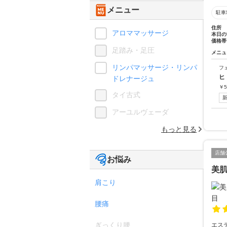
メニュー
駐車
住所
アロママッサージ
本日の
価格帯
足踏み・足圧
メニュ
リンパマッサージ・リンパ
フ
ヒ
ドレナージュ
￥
5
タイ古式
アーユルヴェーダ
もっと見る
店舗
お悩み
美肌
肩こり
腰痛
ぎっくり腰
エス