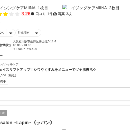
3.26
口コミ
1件
写真
3枚
テ
OK
駐車場有
大阪府大阪市生野区勝山北5-11-3
営業状況
10:00〜18:00
￥3,500〜￥5,500
ー
ェイシャルケア
ェイスリフトアップ！シワやくすみをメニューでツヤ肌復活✧
,500
（税込）
販売中
公式
salon ~Lapin~《ラパン》