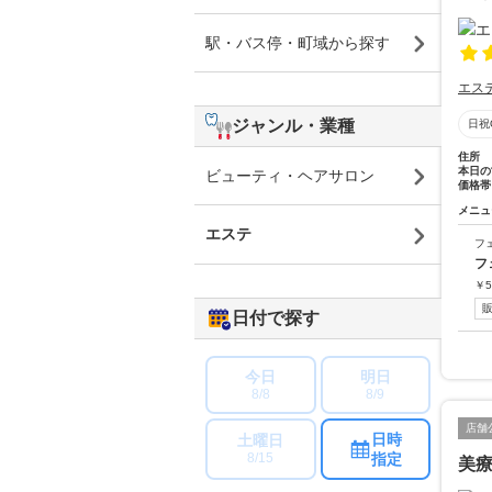
駅・バス停・町域から探す
エス
ジャンル・業種
日祝
住所
本日の
ビューティ・ヘアサロン
価格帯
メニュ
エステ
フ
フ
￥
5
日付で探す
今日
明日
8/8
8/9
店舗
日時
土曜日
指定
8/15
美療