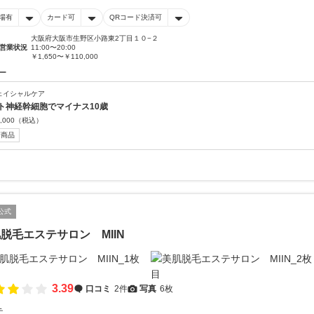
場有
カード可
QRコード決済可
大阪府大阪市生野区小路東2丁目１０−２
営業状況
11:00〜20:00
￥1,650〜￥110,000
ー
ェイシャルケア
ト神経幹細胞でマイナス10歳
,000
（税込）
新商品
公式
脱毛エステサロン MIIN
3.39
口コミ
2件
写真
6枚
テ