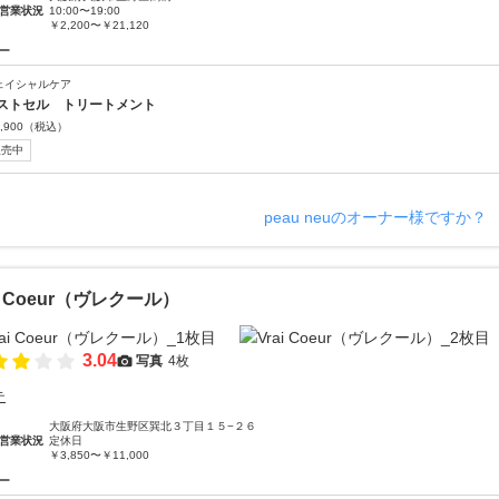
営業状況
10:00〜19:00
￥2,200〜￥21,120
ー
ェイシャルケア
ストセル トリートメント
,900
（税込）
販売中
peau neuのオーナー様ですか？
ai Coeur（ヴレクール）
3.04
写真
4枚
テ
大阪府大阪市生野区巽北３丁目１５−２６
営業状況
定休日
￥3,850〜￥11,000
ー