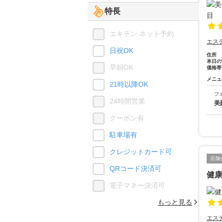
特長
エキテン ネット予約
エス
日祝OK
住所
本日の
早朝OK
価格帯
メニュ
21時以降OK
フ
24時間営業
美
クーポン有
駐車場有
クレジットカード可
店舗
QRコード決済可
健康
電子マネー決済可
もっと見る
エス