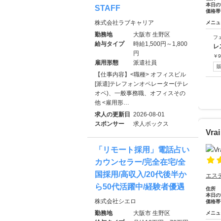
本日の
STAFF
価格帯
株式会社ラブキャリア
メニュ
勤務地
大阪市 生野区
フ
給与タイプ
時給1,500円～1,800
レ
円
￥
9
雇用形態
派遣社員
【仕事内容】<職種> オフィスビル
[派遣]テレフォンオペレーター(テレ
オペ)、一般事務職、オフィスその
他 <雇用形…
求人の更新日
2026-08-01
スポンサー
求人ボックス
Vr
「リモート採用」電話占い
カウンセラー/完全在宅/全
国採用/高収入/20代後半か
エス
ら50代活躍中/経験者優遇
住所
本日の
株式会社シエロ
価格帯
勤務地
大阪市 生野区
メニュ