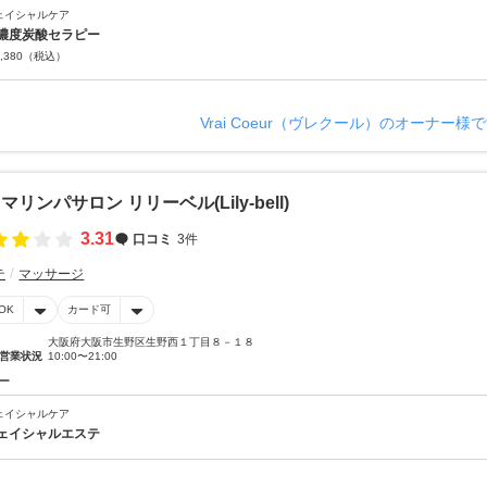
ェイシャルケア
濃度炭酸セラピー
,380
（税込）
Vrai Coeur（ヴレクール）のオーナー様
マリンパサロン リリーベル(Lily-bell)
3.31
口コミ
3件
テ
マッサージ
OK
カード可
大阪府大阪市生野区生野西１丁目８－１８
営業状況
10:00〜21:00
ー
ェイシャルケア
ェイシャルエステ