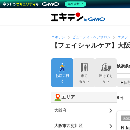
無料診断
エキテン
ビューティ・ヘアサロン
エステ
【フェイシャルケア】大
検索条
お店に行
来て
届けても
く
もらう
らう
日
エリア
8
件
大阪府
店舗
大阪市西淀川区
N.