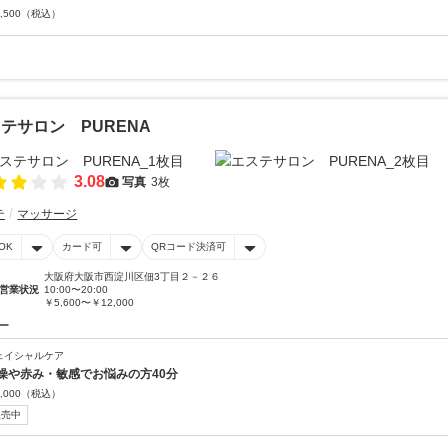
,500
（税込）
テサロン PURENA
3.08
写真
3枚
テ
マッサージ
OK
カード可
QRコード決済可
大阪府大阪市西淀川区佃3丁目２－２６
営業状況
10:00〜20:00
￥5,600〜￥12,000
ー
ェイシャルケア
燥や赤み・敏感でお悩みの方40分
,000
（税込）
販売中