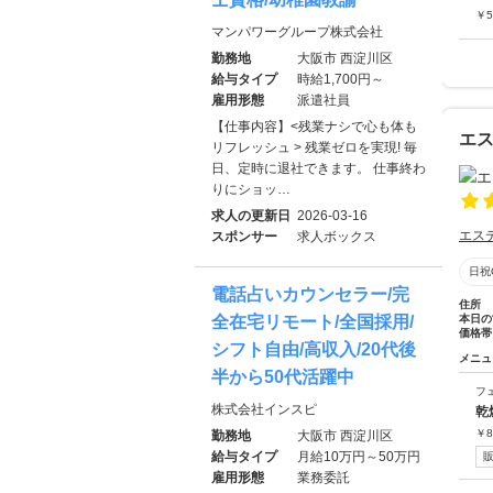
￥
5
マンパワーグループ株式会社
勤務地
大阪市 西淀川区
給与タイプ
時給1,700円～
雇用形態
派遣社員
【仕事内容】<残業ナシで心も体も
エス
リフレッシュ > 残業ゼロを実現! 毎
日、定時に退社できます。 仕事終わ
りにショッ…
求人の更新日
2026-03-16
エス
スポンサー
求人ボックス
日祝
電話占いカウンセラー/完
住所
全在宅リモート/全国採用/
本日の
価格帯
シフト自由/高収入/20代後
メニュ
半から50代活躍中
フ
株式会社インスピ
乾
￥
8
勤務地
大阪市 西淀川区
給与タイプ
月給10万円～50万円
雇用形態
業務委託