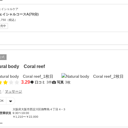
ー
ェイシャルケア
ェイシャルコースA(70分)
,750
（税込）
販売中
公式
ural body Coral reef
3.29
口コミ
3件
写真
3枚
テ
マッサージ
OK
大阪府大阪市西淀川区御幣島４丁目４−３
営業状況
9:30〜19:00
￥1,210〜￥22,000
ー