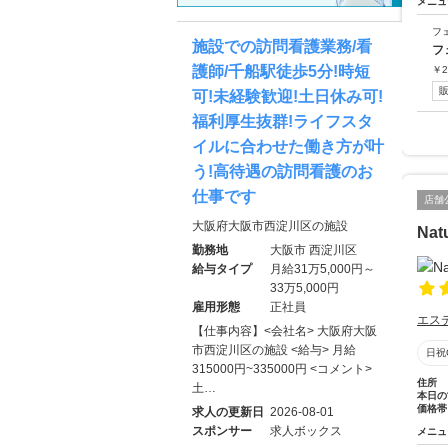
メニュ
フ
施設での訪問看護業務/看
フ
護師/千船駅徒歩5分!時短
￥
2
可!未経験歓迎!土日休み可!
福利厚生抜群!ライフスタ
イルに合わせた働き方が叶
う!高待遇の訪問看護のお
仕事です
店舗
大阪府大阪市西淀川区の施設
Nat
勤務地
大阪市 西淀川区
給与タイプ
月給31万5,000円～
33万5,000円
雇用形態
正社員
エス
【仕事内容】<会社名> 大阪府大阪
市西淀川区の施設 <給与> 月給
日祝
315000円~335000円 <コメント>
住所
土…
本日の
価格帯
求人の更新日
2026-08-01
スポンサー
求人ボックス
メニュ