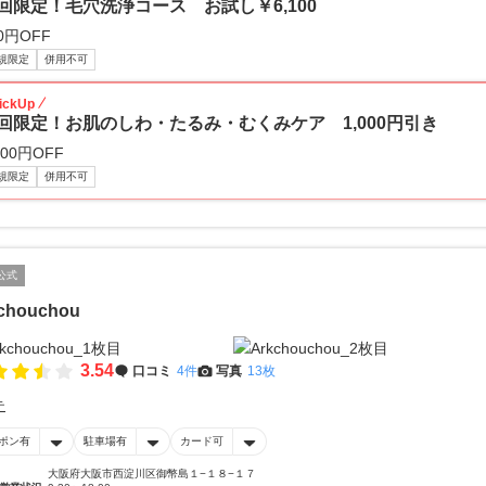
回限定！毛穴洗浄コース お試し￥6,100
0円OFF
規限定
併用不可
ickUp
回限定！お肌のしわ・たるみ・むくみケア 1,000円引き
000円OFF
規限定
併用不可
公式
chouchou
3.54
口コミ
4件
写真
13枚
テ
ポン有
駐車場有
カード可
大阪府大阪市西淀川区御幣島１−１８−１７