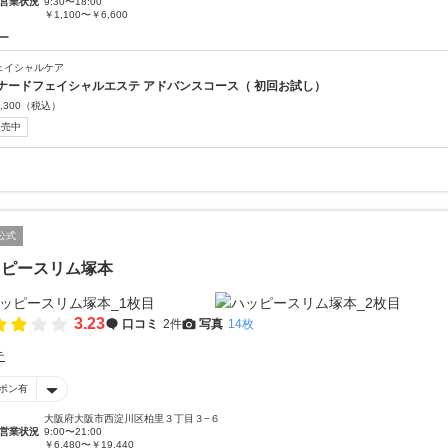
営業状況
9:30〜18:00
￥1,100〜￥6,600
ー
ェイシャルケア
ナードフェイシャルエステ アドバンスコース（ 初回お試し）
,300
（税込）
販売中
公式
ッピースリム塚本
3.23
口コミ
2件
写真
14枚
テ
ポン有
大阪府大阪市西淀川区柏里３丁目３−６
営業状況
9:00〜21:00
￥6,480〜￥19,440