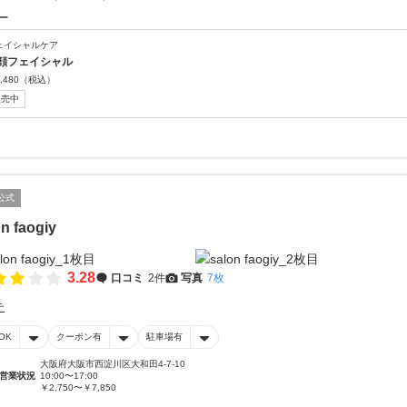
ー
ェイシャルケア
顔フェイシャル
,480
（税込）
販売中
公式
n faogiy
3.28
口コミ
2件
写真
7枚
テ
OK
クーポン有
駐車場有
大阪府大阪市西淀川区大和田4-7-10
営業状況
10:00〜17:00
￥2,750〜￥7,850