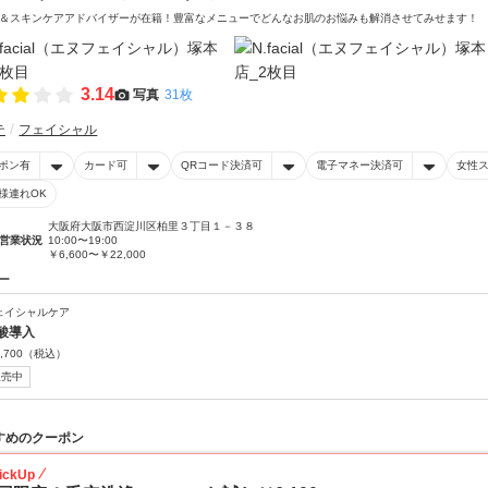
＆スキンケアアドバイザーが在籍！豊富なメニューでどんなお肌のお悩みも解消させてみせます！
3.14
写真
31枚
テ
フェイシャル
ポン有
カード可
QRコード決済可
電子マネー決済可
女性
様連れOK
大阪府大阪市西淀川区柏里３丁目１－３８
営業状況
10:00〜19:00
￥6,600〜￥22,000
ー
ェイシャルケア
酸導入
,700
（税込）
販売中
すめのクーポン
ickUp