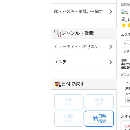
薬剤師
駅・バス停・町域から探す
ジャンル・業種
エス
クー
ビューティ・ヘアサロン
お子
住所
エステ
本日の
価格帯
メニュ
日付で探す
フ
炭
￥
7
今日
明日
8/10
8/11
日時
土曜日
おす
指定
8/15
P