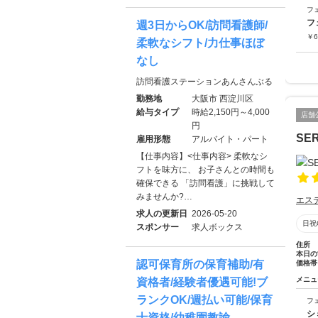
フ
フ
週3日からOK/訪問看護師/
￥
6
柔軟なシフト/力仕事ほぼ
なし
訪問看護ステーションあんさんぶる
勤務地
大阪市 西淀川区
給与タイプ
時給2,150円～4,000
店舗
円
SE
雇用形態
アルバイト・パート
【仕事内容】<仕事内容> 柔軟なシ
フトを味方に、 お子さんとの時間も
確保できる 「訪問看護」に挑戦して
みませんか?…
エス
求人の更新日
2026-05-20
日祝
スポンサー
求人ボックス
住所
本日の
認可保育所の保育補助/有
価格帯
メニュ
資格者/経験者優遇可能!ブ
ランクOK/週払い可能/保育
フ
シ
士資格/幼稚園教諭