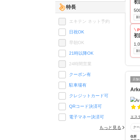
初
特長
50
新
エキテン ネット予約
P
日祝OK
初
早朝OK
1,
新
21時以降OK
24時間営業
クーポン有
店舗
駐車場有
Ark
クレジットカード可
QRコード決済可
電子マネー決済可
エス
もっと見る
クー
住所