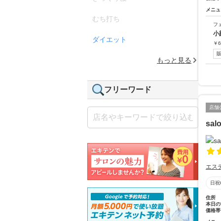
メニュ
むち打ち
フ
小
ダイエット
￥
6
もっと見る
フリーワード
店舗
salo
エス
日祝
住所
本日の
価格帯