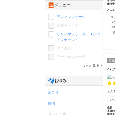
本日の
価格帯
メニュー
メニュ
アロママッサージ
フ
メ
足踏み・足圧
￥
3
リンパマッサージ・リンパ
ドレナージュ
タイ古式
アーユルヴェーダ
店舗
もっと見る
ハ
お悩み
エス
肩こり
クー
腰痛
住所
本日の
ぎっくり腰
価格帯