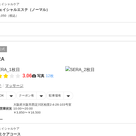
ェイシャルケア
ェイシャルエステ（ノーマル）
,050
（税込）
公式
RA
3.06
写真
12枚
テ
マッサージ
OK
クーポン有
駐車場有
大阪府大阪市西淀川区柏里2-4-26-103号室
営業状況
10:00〜20:00
￥3,850〜￥16,500
ー
ェイシャルケア
ミケアコース