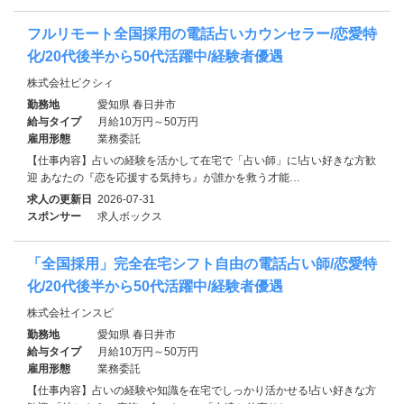
フルリモート全国採用の電話占いカウンセラー/恋愛特
化/20代後半から50代活躍中/経験者優遇
株式会社ピクシィ
勤務地
愛知県 春日井市
給与タイプ
月給10万円～50万円
雇用形態
業務委託
【仕事内容】占いの経験を活かして在宅で「占い師」に!占い好きな方歓
迎 あなたの『恋を応援する気持ち』が誰かを救う才能…
求人の更新日
2026-07-31
スポンサー
求人ボックス
「全国採用」完全在宅シフト自由の電話占い師/恋愛特
化/20代後半から50代活躍中/経験者優遇
株式会社インスピ
勤務地
愛知県 春日井市
給与タイプ
月給10万円～50万円
雇用形態
業務委託
【仕事内容】占いの経験や知識を在宅でしっかり活かせる!占い好きな方