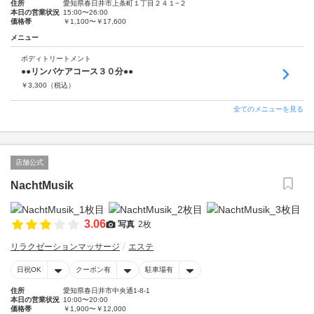
住所
愛知県春日井市上条町１丁目２４１−２
本日の営業状況
15:00〜26:00
価格帯
￥1,100〜￥17,600
メニュー
ボディトリートメント
●●リンパケアコース３０分●●
￥
3,300
（税込）
全てのメニューを見る
店舗公式
NachtMusik
3.06
写真
2枚
リラクゼーションマッサージ
エステ
日祝OK
クーポン有
駐車場有
住所
愛知県春日井市中央通1-8-1
本日の営業状況
10:00〜20:00
価格帯
￥1,900〜￥12,000