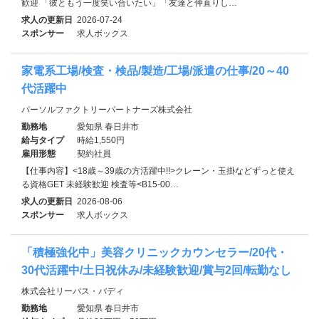
歓迎 「彼ともう一度笑い合いたい」「友達と仲直りし…
求人の更新日
2026-07-24
スポンサー
求人ボックス
家電系工場/検査・検品/製造/工場/派遣の仕事/20～40
代活躍中
パーソルファクトリーパートナーズ株式会社
勤務地
愛知県 春日井市
給与タイプ
時給1,550円
雇用形態
契約社員
【仕事内容】<18歳～39歳の方活躍中!!>クレーン・玉掛などずっと使え
る資格GET 未経験歓迎 検査等<B15-00…
求人の更新日
2026-08-06
スポンサー
求人ボックス
「積極強化中」美容クリニックカウンセラー/20代・
30代活躍中/土日祝休み/未経験歓迎/賞与2回/転勤なし
株式会社リーパス・バディ
勤務地
愛知県 春日井市