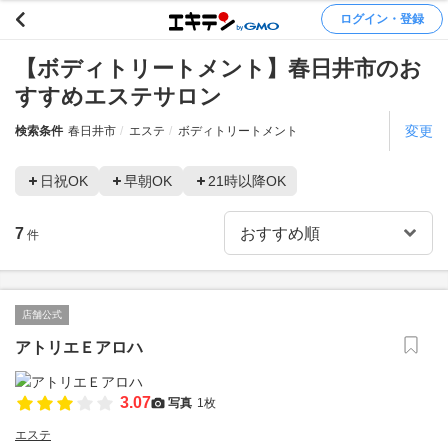
ログイン・登録
【ボディトリートメント】春日井市のお
すすめエステサロン
変更
検索条件
春日井市
エステ
ボディトリートメント
日祝OK
早朝OK
21時以降OK
7
件
店舗公式
アトリエＥアロハ
3.07
写真
1枚
エステ