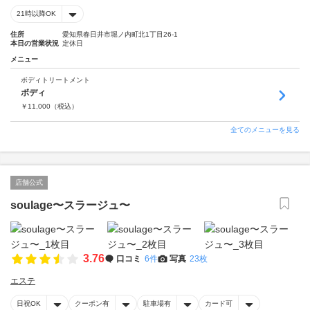
21時以降OK
住所
愛知県春日井市堀ノ内町北1丁目26-1
本日の営業状況
定休日
メニュー
ボディトリートメント
ボディ
￥
11,000
（税込）
全てのメニューを見る
店舗公式
soulage〜スラージュ〜
3.76
口コミ
6件
写真
23枚
エステ
日祝OK
クーポン有
駐車場有
カード可