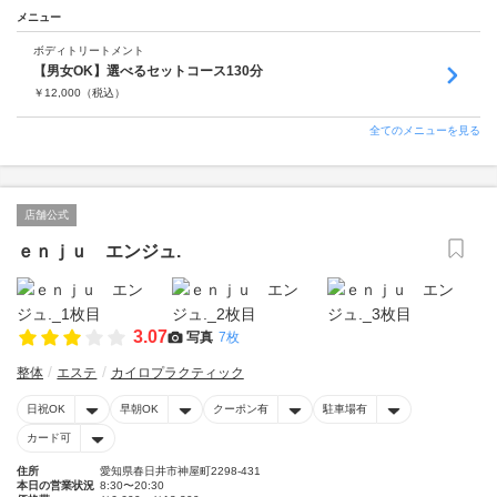
メニュー
ボディトリートメント
【男女OK】選べるセットコース130分
￥
12,000
（税込）
全てのメニューを見る
店舗公式
ｅｎｊｕ エンジュ.
3.07
写真
7枚
整体
エステ
カイロプラクティック
日祝OK
早朝OK
クーポン有
駐車場有
カード可
住所
愛知県春日井市神屋町2298-431
本日の営業状況
8:30〜20:30