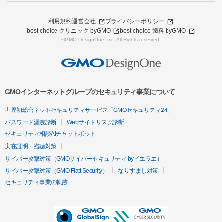
利用規約
運営会社
プライバシーポリシー
best choice クリニック byGMO
best choice 歯科 byGMO
©GMO DesignOne, Inc. All Rights reserved.
GMOインターネットグループのセキュリティ事業について
世界初総合ネットセキュリティサービス「GMOセキュリティ24」
パスワード漏洩診断
Webサイトリスク診断
セキュリティ相談AIチャットボット
実在証明・盗聴対策
サイバー攻撃対策（GMOサイバーセキュリティ byイエラエ）
サイバー攻撃対策（GMO Flatt Security）
なりすまし対策
セキュリティ事業の軌跡