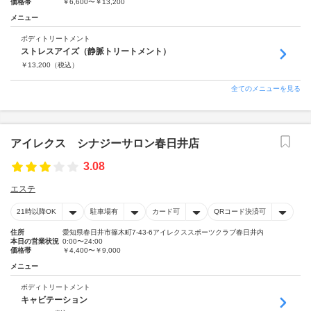
価格帯
￥6,600〜￥13,200
メニュー
ボディトリートメント
ストレスアイズ（静脈トリートメント）
￥
13,200
（税込）
全てのメニューを見る
アイレクス シナジーサロン春日井店
3.08
エステ
21時以降OK
駐車場有
カード可
QRコード決済可
住所
愛知県春日井市篠木町7-43-6アイレクススポーツクラブ春日井内
本日の営業状況
0:00〜24:00
価格帯
￥4,400〜￥9,000
メニュー
ボディトリートメント
キャビテーション