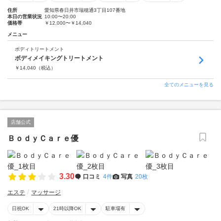
住所
愛知県春日井市瑞穂通3丁目107番地
本日の営業状況
10:00〜20:00
価格帯
￥12,000〜￥14,040
メニュー
ボディトリートメント
ボディメイキングトリートメント
￥
14,040
（税込）
全てのメニューを見る
店舗公式
ＢｏｄｙＣａｒｅ優
3.30
口コミ
4件
写真
20枚
エステ
マッサージ
日祝OK
21時以降OK
駐車場有