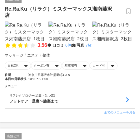
Re.Ra.Ku（リラク）ミスターマックス湘南藤沢
店
3.56
口コミ
6件
写真
7枚
マッサージ
エステ
整体
日祝OK
クーポン有
駐車場有
カード可
住所
神奈川県藤沢市辻堂新町4-3-5
本日の営業状況
10:00〜21:00
メニュー
リフレクソロジー(足裏・足つぼ)
フットケア 足裏〜膝裏まで
全てのメニューを見る
店舗公式