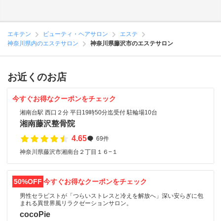
エキテン
ビューティ・ヘアサロン
エステ
神奈川県内のエステサロン
神奈川県藤沢市のエステサロン
お近くのお店
今すぐお得なクーポンをチェック
湘南台駅 西口２分 平日19時50分迄受付 駐輪場10台
湘南藤沢整骨院
4.65
69件
神奈川県藤沢市湘南台２丁目１６−１
50%OFF
今すぐお得なクーポンをチェック
男性セラピストが「つらいストレスと冷えを解放へ」深い安らぎに包
まれる異世界風リラクゼーションサロン。
cocoPie