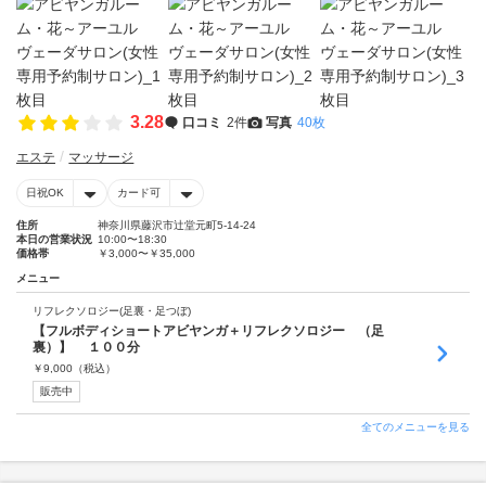
3.28
口コミ
2件
写真
40枚
エステ
マッサージ
日祝OK
カード可
住所
神奈川県藤沢市辻堂元町5-14-24
本日の営業状況
10:00〜18:30
価格帯
￥3,000〜￥35,000
メニュー
リフレクソロジー(足裏・足つぼ)
【フルボディショートアビヤンガ＋リフレクソロジー （足
裏）】 １００分
￥
9,000
（税込）
販売中
全てのメニューを見る