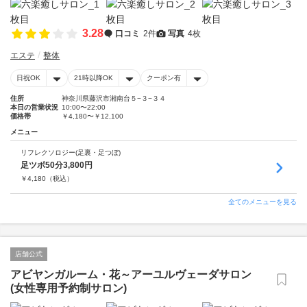
3.28
口コミ
2件
写真
4枚
エステ
整体
日祝OK
21時以降OK
クーポン有
住所
神奈川県藤沢市湘南台５−３−３４
本日の営業状況
10:00〜22:00
価格帯
￥4,180〜￥12,100
メニュー
リフレクソロジー(足裏・足つぼ)
足ツボ50分3,800円
￥
4,180
（税込）
全てのメニューを見る
店舗公式
アビヤンガルーム・花～アーユルヴェーダサロン
(女性専用予約制サロン)