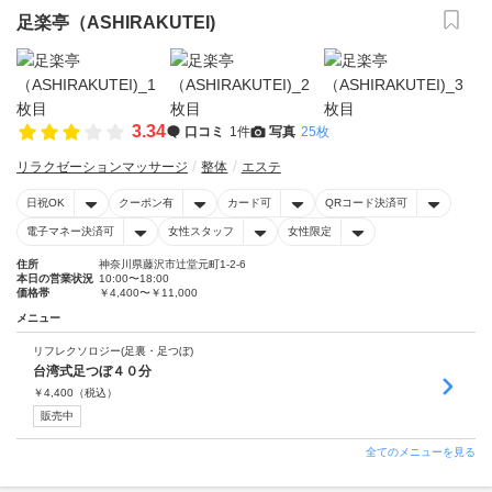
足楽亭（ASHIRAKUTEI)
3.34
口コミ
1件
写真
25枚
リラクゼーションマッサージ
整体
エステ
日祝OK
クーポン有
カード可
QRコード決済可
電子マネー決済可
女性スタッフ
女性限定
住所
神奈川県藤沢市辻堂元町1-2-6
本日の営業状況
10:00〜18:00
価格帯
￥4,400〜￥11,000
メニュー
リフレクソロジー(足裏・足つぼ)
台湾式足つぼ４０分
￥
4,400
（税込）
販売中
全てのメニューを見る