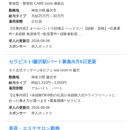
整体院・整骨院 CARE room 湘南台
勤務地
神奈川県 藤沢市
給与タイプ
月給25万円～30万円
雇用形態
正社員
【仕事内容】オールハンド小顔矯正 ヘッドスパ 【経験・資格】<応募要
件> 未経験 無資格可 <歓迎要件> 経験者歓迎 …
求人の更新日
2026-08-06
スポンサー
求人ボックス
セラピスト/藤沢駅/パート募集/8月6日更新
タイ古式マッサージ&カフェ wai room in 藤沢
勤務地
神奈川県 藤沢市
給与タイプ
時給1,310円～3,000円
雇用形態
アルバイト・パート
【仕事内容】<未経験OK/9割の社員が未経験入社!>ライフイベントに
合った働き方が選べます <募集職種> セラピス…
求人の更新日
2026-08-06
スポンサー
求人ボックス
美容・エステサロン勤務