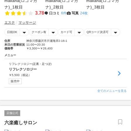
3.78
口コミ
6件
写真
24枚
エステ
マッサージ
日祝OK
クーポン有
カード可
QRコード決済可
住所
神奈川県藤沢市片瀬海岸2-16-1
本日の営業状況
11:00〜20:30
価格帯
￥3,300〜￥26,400
メニュー
リフレクソロジー(足裏・足つぼ)
リフレクソロジー
￥
5,500
（税込）
販売中
全てのメニューを見る
店舗公式
六楽癒しサロン