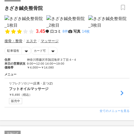
きざき鍼灸整骨院
3.45
口コミ
8件
写真
14枚
接骨・整骨
エステ
マッサージ
駐車場有
カード可
住所
神奈川県藤沢市鵠沼海岸３丁目４−４
本日の営業状況
9:00〜12:00 14:00〜19:00
価格帯
￥4,000〜￥14,080
メニュー
リフレクソロジー(足裏・足つぼ)
フットオイルマッサージ
￥
6,490
（税込）
販売中
全てのメニューを見る
店舗公式