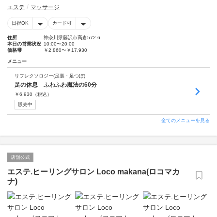
エステ
マッサージ
日祝OK
カード可
住所
神奈川県藤沢市高倉572-6
本日の営業状況
10:00〜20:00
価格帯
￥2,860〜￥17,930
メニュー
リフレクソロジー(足裏・足つぼ)
足の休息 ふわふわ魔法の60分
￥
6,930
（税込）
販売中
全てのメニューを見る
店舗公式
エステ.ヒーリングサロン Loco makana(ロコマカ
ナ)