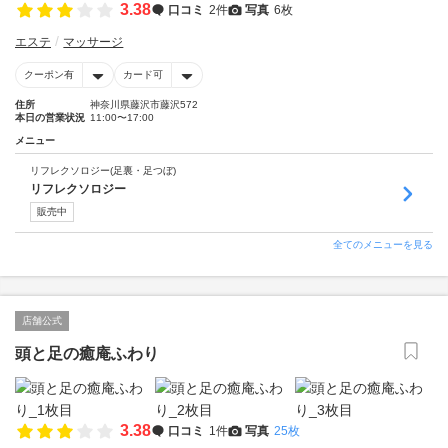
3.38
口コミ
2件
写真
6枚
エステ
マッサージ
クーポン有
カード可
住所
神奈川県藤沢市藤沢572
本日の営業状況
11:00〜17:00
メニュー
リフレクソロジー(足裏・足つぼ)
リフレクソロジー
販売中
全てのメニューを見る
店舗公式
頭と足の癒庵ふわり
3.38
口コミ
1件
写真
25枚