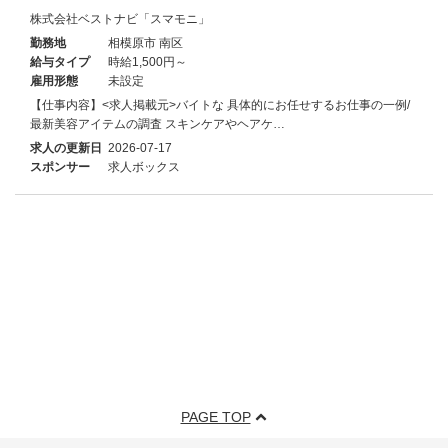
株式会社ベストナビ「スマモニ」
勤務地
相模原市 南区
給与タイプ
時給1,500円～
雇用形態
未設定
【仕事内容】<求人掲載元>バイトな 具体的にお任せするお仕事の一例/
最新美容アイテムの調査 スキンケアやヘアケ…
求人の更新日
2026-07-17
スポンサー
求人ボックス
PAGE TOP