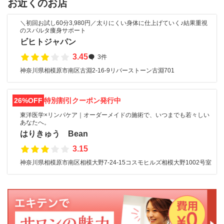
お近くのお店
＼初回お試し60分3,980円／太りにくい身体に仕上げていく♪結果重視
のスパルタ痩身サポート
ビヒトジャパン
3.45
3件
神奈川県相模原市南区古淵2-16-9リバーストーン古淵701
26%OFF
特別割引クーポン発行中
東洋医学×リンパケア｜オーダーメイドの施術で、いつまでも若々しい
あなたへ。
はりきゅう Bean
3.15
神奈川県相模原市南区相模大野7-24-15コスモヒルズ相模大野1002号室