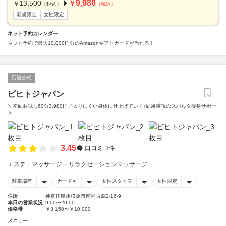
9,980
13,500
￥
￥
（税込）
（税込）
新規限定
女性限定
ネット予約カレンダー
ネット予約で最大10,000円分のAmazonギフトカードが当たる！
店舗公式
ビヒトジャパン
＼初回お試し60分3,980円／太りにくい身体に仕上げていく♪結果重視のスパルタ痩身サポー
ト
3.45
口コミ
3件
エステ
マッサージ
リラクゼーションマッサージ
駐車場有
カード可
女性スタッフ
女性限定
住所
神奈川県相模原市南区古淵2-16-9
本日の営業状況
9:00〜20:00
価格帯
￥3,150〜￥10,000
メニュー