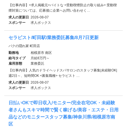
【仕事内容】<求人掲載元>バイトな <受動喫煙防止の取り組み> 受動喫
煙対策については、応募後に企業へお問い合わせく…
求人の更新日
2026-08-07
スポンサー
求人ボックス
セラピスト/町田駅/業務委託募集/8月7日更新
バクの隠れ家 町田店
勤務地
相模原市 南区
給与タイプ
月給8万円～
雇用形態
業務委託
【仕事内容】人気のドライヘッドスパサロンのスタッフ募集|未経験OK|
週2日～、短時間OK <募集職種> セラピスト …
求人の更新日
2026-08-07
スポンサー
求人ボックス
日払いOKで即日収入/モニター/完全在宅OK・未経験
者さんもスキマ時間で賢く稼げる/美容・エステ・日用
品などのモニタースタッフ募集/神奈川県/相模原市南
区