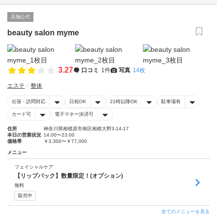
店舗公式
beauty salon myme
3.27
口コミ
1件
写真
14枚
エステ
整体
出張・訪問対応
日祝OK
21時以降OK
駐車場有
カード可
電子マネー決済可
住所
神奈川県相模原市南区相模大野3-14-17
本日の営業状況
14:00〜23:00
価格帯
￥3,300〜￥77,000
メニュー
フェイシャルケア
【リップパック】数量限定！(オプション)
無料
販売中
全てのメニューを見る