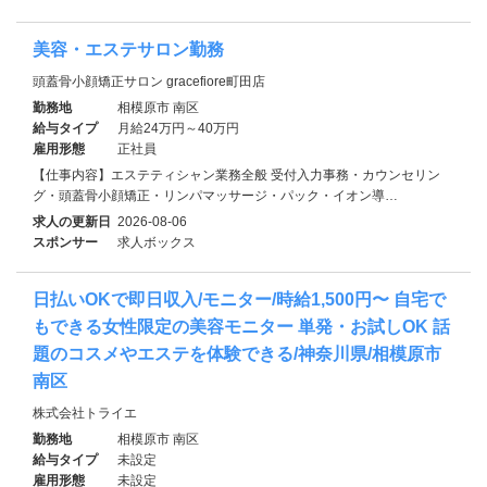
美容・エステサロン勤務
頭蓋骨小顔矯正サロン gracefiore町田店
勤務地
相模原市 南区
給与タイプ
月給24万円～40万円
雇用形態
正社員
【仕事内容】エステティシャン業務全般 受付入力事務・カウンセリン
グ・頭蓋骨小顔矯正・リンパマッサージ・パック・イオン導…
求人の更新日
2026-08-06
スポンサー
求人ボックス
日払いOKで即日収入/モニター/時給1,500円〜 自宅で
もできる女性限定の美容モニター 単発・お試しOK 話
題のコスメやエステを体験できる/神奈川県/相模原市
南区
株式会社トライエ
勤務地
相模原市 南区
給与タイプ
未設定
雇用形態
未設定