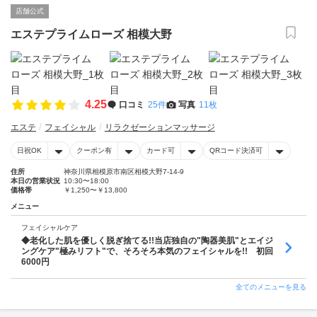
店舗公式
エステプライムローズ 相模大野
4.25
口コミ
25件
写真
11枚
エステ
フェイシャル
リラクゼーションマッサージ
日祝OK
クーポン有
カード可
QRコード決済可
住所
神奈川県相模原市南区相模大野7-14-9
本日の営業状況
10:30〜18:00
価格帯
￥1,250〜￥13,800
メニュー
フェイシャルケア
◆老化した肌を優しく脱ぎ捨てる!!当店独自の"陶器美肌"とエイジ
ングケア"極みリフト"で、そろそろ本気のフェイシャルを!! 初回
6000円
全てのメニューを見る