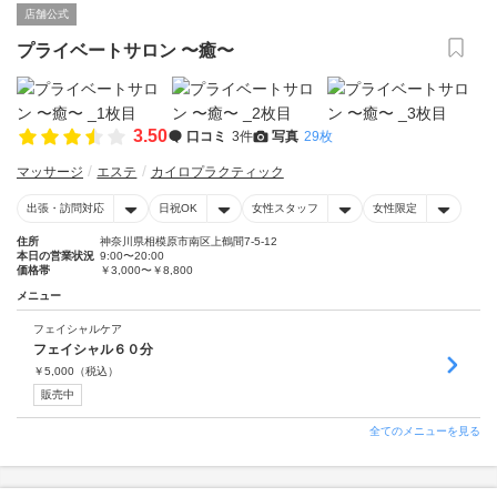
店舗公式
プライベートサロン 〜癒〜
3.50
口コミ
3件
写真
29枚
マッサージ
エステ
カイロプラクティック
出張・訪問対応
日祝OK
女性スタッフ
女性限定
住所
神奈川県相模原市南区上鶴間7-5-12
本日の営業状況
9:00〜20:00
価格帯
￥3,000〜￥8,800
メニュー
フェイシャルケア
フェイシャル６０分
￥
5,000
（税込）
販売中
全てのメニューを見る