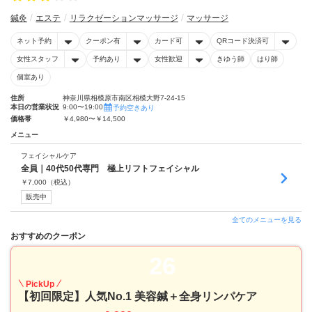
鍼灸
エステ
リラクゼーションマッサージ
マッサージ
ネット予約
クーポン有
カード可
QRコード決済可
女性スタッフ
予約あり
女性歓迎
きゆう師
はり師
個室あり
住所
神奈川県相模原市南区相模大野7-24-15
本日の営業状況
9:00〜19:00
予約空きあり
価格帯
￥4,980〜￥14,500
メニュー
フェイシャルケア
全員｜40代50代専門 極上リフトフェイシャル
￥
7,000
（税込）
販売中
全てのメニューを見る
おすすめのクーポン
26
PickUp
【初回限定】人気No.1 美容鍼＋全身リンパケア