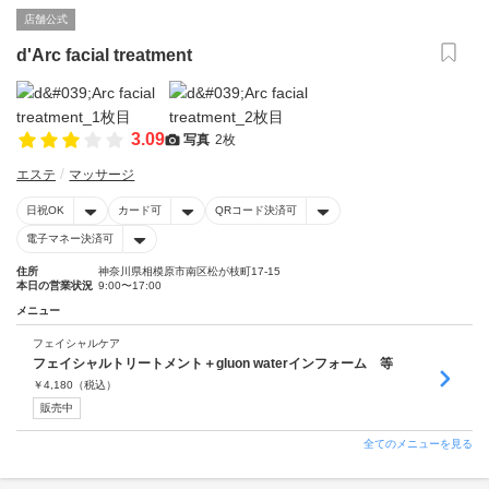
店舗公式
d'Arc facial treatment
3.09
写真
2枚
エステ
マッサージ
日祝OK
カード可
QRコード決済可
電子マネー決済可
住所
神奈川県相模原市南区松が枝町17-15
本日の営業状況
9:00〜17:00
メニュー
フェイシャルケア
フェイシャルトリートメント＋gluon waterインフォーム 等
￥
4,180
（税込）
販売中
全てのメニューを見る