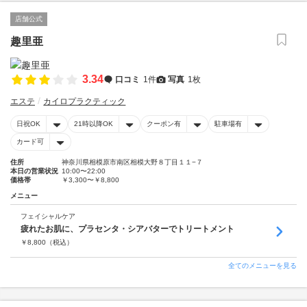
店舗公式
趣里亜
3.34
口コミ
1件
写真
1枚
エステ
カイロプラクティック
日祝OK
21時以降OK
クーポン有
駐車場有
カード可
住所
神奈川県相模原市南区相模大野８丁目１１−７
本日の営業状況
10:00〜22:00
価格帯
￥3,300〜￥8,800
メニュー
フェイシャルケア
疲れたお肌に、プラセンタ・シアバターでトリートメント
￥
8,800
（税込）
全てのメニューを見る