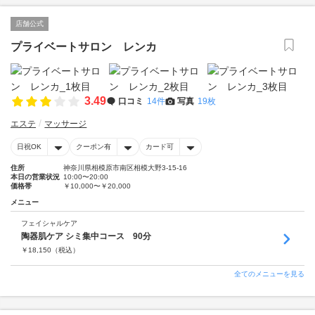
店舗公式
プライベートサロン レンカ
3.49
口コミ
14件
写真
19枚
エステ
マッサージ
日祝OK
クーポン有
カード可
住所
神奈川県相模原市南区相模大野3-15-16
本日の営業状況
10:00〜20:00
価格帯
￥10,000〜￥20,000
メニュー
フェイシャルケア
陶器肌ケア シミ集中コース 90分
￥
18,150
（税込）
全てのメニューを見る