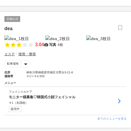
店舗公式
dea
3.04
写真
4枚
エステ
接骨・整骨
駐車場有
住所
神奈川県相模原市南区大野台3-21-6
価格帯
￥1〜￥4,500
メニュー
フェイシャルケア
モニター様募集♡韓国式小顔フェイシャル
￥
1
（非課税）
販売中
全てのメニューを見る