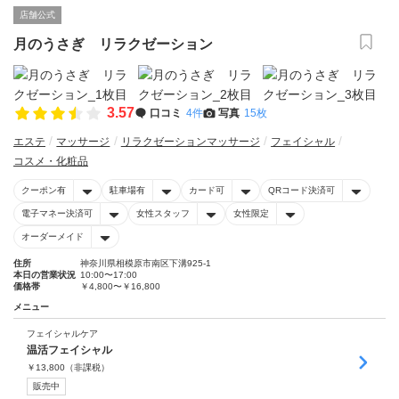
店舗公式
月のうさぎ リラクゼーション
3.57
口コミ
4件
写真
15枚
エステ
マッサージ
リラクゼーションマッサージ
フェイシャル
コスメ・化粧品
クーポン有
駐車場有
カード可
QRコード決済可
電子マネー決済可
女性スタッフ
女性限定
オーダーメイド
住所
神奈川県相模原市南区下溝925-1
本日の営業状況
10:00〜17:00
価格帯
￥4,800〜￥16,800
メニュー
フェイシャルケア
温活フェイシャル
￥
13,800
（非課税）
販売中