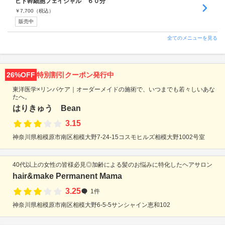
ヒト幹細胞フェイシャル ６０分
￥
7,700
（税込）
販売中
全てのメニューを見る
26%OFF
特別割引クーポン発行中
東洋医学×リンパケア｜オーダーメイドの施術で、いつまでも若々しいあな
たへ。
はりきゅう Bean
3.15
神奈川県相模原市南区相模大野7-24-15コスモヒルズ相模大野1002号室
40代以上の女性の皆様必見◎加齢による髪のお悩みに特化したヘアサロン
hair&make Permanent Mama
3.25
1件
神奈川県相模原市南区相模大野6-5-5サンシャイン恵和102