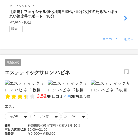
フェイシャルケア
【新規】フェイシャル強化月間＊40代・50代女性のたるみ・ほう
れい線改善サポート 90分
￥
5,980
（税込）
販売中
全てのメニューを見る
店舗公式
エステティックサロン ハピネ
3.52
口コミ
4件
写真
5枚
エステ
日祝OK
クーポン有
カード可
住所
神奈川県相模原市南区相模大野8-10-3
本日の営業状況
10:00〜21:00
価格帯
￥9,900〜￥80,000