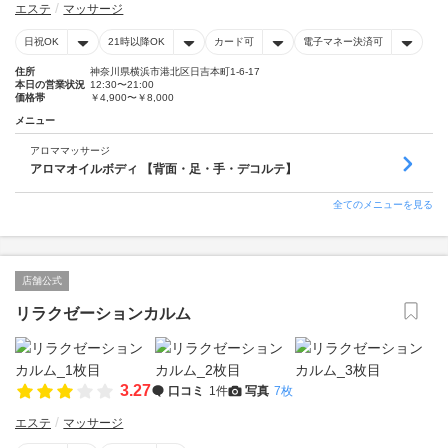
エステ
マッサージ
日祝OK
21時以降OK
カード可
電子マネー決済可
住所
神奈川県横浜市港北区日吉本町1-6-17
本日の営業状況
12:30〜21:00
価格帯
￥4,900〜￥8,000
メニュー
アロママッサージ
アロマオイルボディ 【背面・足・手・デコルテ】
全てのメニューを見る
店舗公式
リラクゼーションカルム
3.27
口コミ
1件
写真
7枚
エステ
マッサージ