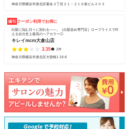
神奈川県横浜市港北区菊名３丁目２１－２１小泉ビル２０３
値引
クーポン利用でお得に
白髪に悩む日々に別れを――。［白髪染め専門店］ロープライスで叶
える自分史上最高のヘアカラー◎
キレイmcm大倉山店
3.35
2件
神奈川県横浜市港北区大曽根1-16-8