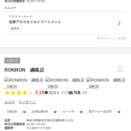
本日の営業状況
10:00〜15:00
メニュー
アロママッサージ
全身アロマオイルトリートメント
販売中
全てのメニューを見る
店舗公式
RONRON 綱島店
4.18
口コミ
25件
写真
9枚
エステ
マッサージ
日祝OK
21時以降OK
カード可
電子マネー決済可
住所
神奈川県横浜市港北区綱島東1-1-20
本日の営業状況
12:30〜21:00
価格帯
￥3,900〜￥7,000