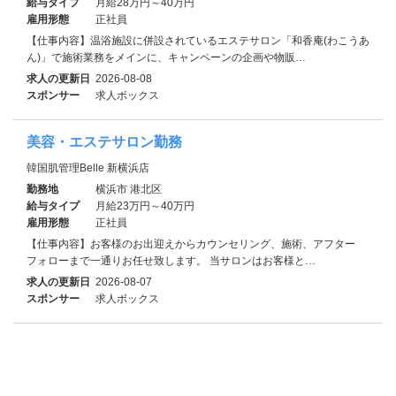
給与タイプ
月給28万円～40万円
雇用形態
正社員
【仕事内容】温浴施設に併設されているエステサロン「和香庵(わこうあ
ん)」で施術業務をメインに、キャンペーンの企画や物販…
求人の更新日
2026-08-08
スポンサー
求人ボックス
美容・エステサロン勤務
韓国肌管理Belle 新横浜店
勤務地
横浜市 港北区
給与タイプ
月給23万円～40万円
雇用形態
正社員
【仕事内容】お客様のお出迎えからカウンセリング、施術、アフター
フォローまで一通りお任せ致します。 当サロンはお客様と…
求人の更新日
2026-08-07
スポンサー
求人ボックス