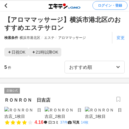
ログイン・登録
【アロママッサージ】横浜市港北区のお
すすめエステサロン
変更
検索条件
横浜市港北区
エステ
アロママッサージ
日祝OK
21時以降OK
5
件
店舗公式
ＲＯＮＲＯＮ 日吉店
4.16
口コミ
37件
写真
14枚