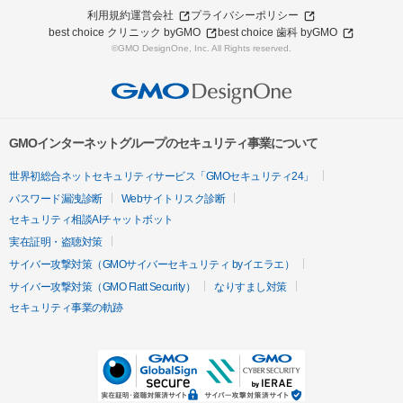
利用規約
運営会社
プライバシーポリシー
best choice クリニック byGMO
best choice 歯科 byGMO
©GMO DesignOne, Inc. All Rights reserved.
GMOインターネットグループのセキュリティ事業について
世界初総合ネットセキュリティサービス「GMOセキュリティ24」
パスワード漏洩診断
Webサイトリスク診断
セキュリティ相談AIチャットボット
実在証明・盗聴対策
サイバー攻撃対策（GMOサイバーセキュリティ byイエラエ）
サイバー攻撃対策（GMO Flatt Security）
なりすまし対策
セキュリティ事業の軌跡