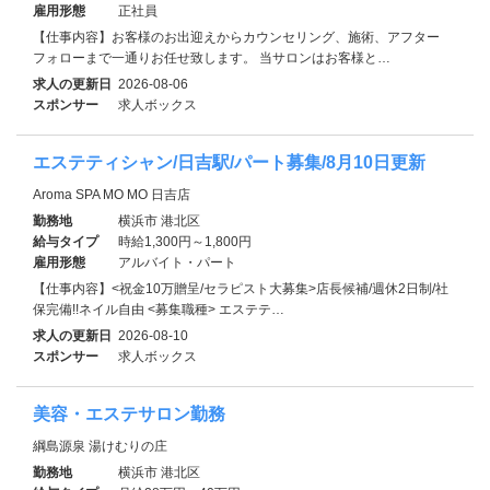
雇用形態
正社員
【仕事内容】お客様のお出迎えからカウンセリング、施術、アフター
フォローまで一通りお任せ致します。 当サロンはお客様と…
求人の更新日
2026-08-06
スポンサー
求人ボックス
エステティシャン/日吉駅/パート募集/8月10日更新
Aroma SPA MO MO 日吉店
勤務地
横浜市 港北区
給与タイプ
時給1,300円～1,800円
雇用形態
アルバイト・パート
【仕事内容】<祝金10万贈呈/セラピスト大募集>店長候補/週休2日制/社
保完備!!ネイル自由 <募集職種> エステテ…
求人の更新日
2026-08-10
スポンサー
求人ボックス
美容・エステサロン勤務
綱島源泉 湯けむりの庄
勤務地
横浜市 港北区