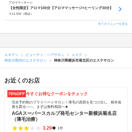
アロママッサージ
【女性限定】アロマ100分【アロママッサージ×ヒーリング30分】
￥
12,500
（税込）
全てのメニューを見る
エキテン
ビューティ・ヘアサロン
エステ
神奈川県内のエステサロン
神奈川県横浜市港北区のエステサロン
お近くのお店
70%OFF
今すぐお得なクーポンをチェック
完全予約制のプライベートサロン！薄毛の原因を見つけ出し、根本改
善を図る――。まずは無料相談へ★
AGAスーパースカルプ発毛センター新横浜菊名店
（薄毛治療）
3.29
1件