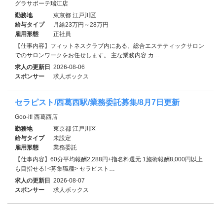
グラサボーテ瑞江店
勤務地
東京都 江戸川区
給与タイプ
月給23万円～28万円
雇用形態
正社員
【仕事内容】フィットネスクラブ内にある、総合エステティックサロン
でのサロンワークをお任せします。 主な業務内容 カ…
求人の更新日
2026-08-06
スポンサー
求人ボックス
セラピスト/西葛西駅/業務委託募集/8月7日更新
Goo-it! 西葛西店
勤務地
東京都 江戸川区
給与タイプ
未設定
雇用形態
業務委託
【仕事内容】60分平均報酬2,288円+指名料還元 1施術報酬8,000円以上
も目指せる! <募集職種> セラピスト…
求人の更新日
2026-08-07
スポンサー
求人ボックス