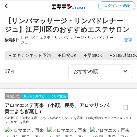
ログイン・登録
【リンパマッサージ・リンパドレナー
ジュ】江戸川区のおすすめエステサロン
江戸川区
エステ
リンパマッサージ・リンパドレナー
変更
検索条件
ジュ
エキテンネット予約
日祝OK
早朝OK
21時以降OK
17
件
店舗公式
ネット予約スピードくじ対象店
アロマエステ再来 （小顔、痩身、アロマリンパ、
黄土よもぎ蒸し）
小岩駅2分！健康と美容、どちらも諦めたくない方を応援／お得な価格でボディケア＆フェイ
シャルケアを提供