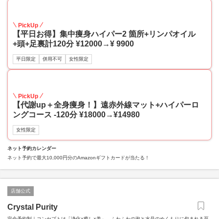
20
PickUp
【平日お得】集中痩身ハイパー2 箇所+リンパオイル
+頭+足裏計120分 ¥12000→¥ 9900
平日限定
併用不可
女性限定
20
PickUp
【代謝up＋全身痩身！】遠赤外線マット+ハイパーロ
ングコース -120分 ¥18000→¥14980
女性限定
ネット予約カレンダー
ネット予約で最大10,000円分のAmazonギフトカードが当たる！
店舗公式
Crystal Purity
完全予約制｜コンセプトは「浄化×癒し×美」。ふわふわの泡と水晶のぬくもりに包まれる至