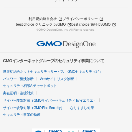
利用規約
運営会社
プライバシーポリシー
best choice クリニック byGMO
best choice 歯科 byGMO
©GMO DesignOne, Inc. All Rights reserved.
GMOインターネットグループのセキュリティ事業について
世界初総合ネットセキュリティサービス「GMOセキュリティ24」
パスワード漏洩診断
Webサイトリスク診断
セキュリティ相談AIチャットボット
実在証明・盗聴対策
サイバー攻撃対策（GMOサイバーセキュリティ byイエラエ）
サイバー攻撃対策（GMO Flatt Security）
なりすまし対策
セキュリティ事業の軌跡