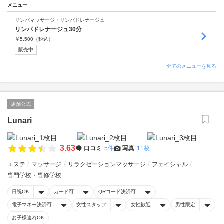
メニュー
リンパマッサージ・リンパドレナージュ
リンパドレナージュ30分
￥
5,500
（税込）
販売中
全てのメニューを見る
店舗公式
Lunari
3.63
口コミ
5件
写真
11枚
エステ
マッサージ
リラクゼーションマッサージ
フェイシャル
専門学校・専修学校
日祝OK
カード可
QRコード決済可
電子マネー決済可
女性スタッフ
女性歓迎
男性限定
お子様連れOK