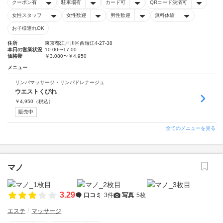
クーポン有
駐車場有
カード可
QRコード決済可
女性スタッフ
女性歓迎
男性歓迎
無料体験
お子様連れOK
住所
東京都江戸川区西瑞江4-27-38
本日の営業状況
10:00〜17:00
価格帯
￥3,080〜￥4,950
メニュー
リンパマッサージ・リンパドレナージュ
ウエストくびれ
￥
4,950
（税込）
販売中
全てのメニューを見る
マノ
3.29
口コミ
3件
写真
5枚
エステ
マッサージ