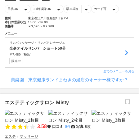
日祝OK
21時以降OK
駐車場有
カード可
住所
東京都江戸川区船堀1丁目2-1
本日の営業状況
10:00〜26:00
価格帯
￥3,520〜￥9,900
メニュー
リンパマッサージ・リンパドレナージュ
全身オイルリンパ ショート50分
￥
7,480
（税込）
販売中
全てのメニューを見る
美楽園 東京健康ランドまねきの湯店のオーナー様ですか？
エステティックサロン Ｍisty
3.58
口コミ
6件
写真
6枚
エステ
マッサージ