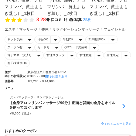
3.28
口コミ
1件
写真
25枚
エステ
マッサージ
整体
リラクゼーションマッサージ
フェイシャル
ネット予約
日祝OK
早朝OK
21時以降OK
クーポン有
カード可
QRコード決済可
電子マネー決済可
女性スタッフ
女性歓迎
男性限定
お子様連れOK
住所
東京都江戸川区西小岩1-21-1
本日の営業状況
8:30〜22:00
予約空きあり
価格帯
￥3,200〜￥14,980
メニュー
リンパマッサージ・リンパドレナージュ
【全身アロマリンパマッサージ90分】正面と背面の全身をオイル
を使ってほぐします
￥
8,000
（税込）
全てのメニューを見る
おすすめのクーポン