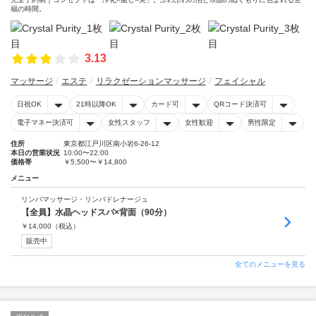
福の時間。
3.13
マッサージ
エステ
リラクゼーションマッサージ
フェイシャル
日祝OK
21時以降OK
カード可
QRコード決済可
電子マネー決済可
女性スタッフ
女性歓迎
男性限定
住所
東京都江戸川区南小岩6-26-12
本日の営業状況
10:00〜22:00
価格帯
￥5,500〜￥14,800
メニュー
リンパマッサージ・リンパドレナージュ
【全員】水晶ヘッドスパ×背面（90分）
￥
14,000
（税込）
販売中
全てのメニューを見る