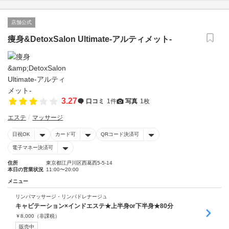
店舗公式
痩身&DetoxSalon Ultimate-アルティメット-
3.27
口コミ
1件
写真
1枚
エステ
マッサージ
日祝OK
カード可
QRコード決済可
電子マネー決済可
住所
東京都江戸川区西葛西5-5-14
本日の営業状況
11:00〜20:00
メニュー
リンパマッサージ・リンパドレナージュ
キャビテーション×インドエステ★上半身or下半身★80分
￥
8,000
（非課税）
販売中