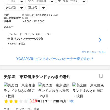
カード可
QRコード決済可
電子マネー決済可
女性歓迎
男性歓迎
住所
東京都江戸川区東葛西6-6-2-403
本日の営業状況
定休日
価格帯
￥4,500〜￥13,000
メニュー
リンパマッサージ・リンパドレナージュ
全身リンパマッサージ90分
￥
8,800
（税込）
全てのメニューを見る
YOSAPARK ピンクオパールのオーナー様ですか？
美楽園 東京健康ランドまねきの湯店
3.19
口コミ
1件
写真
13枚
エステ
マッサージ
整体