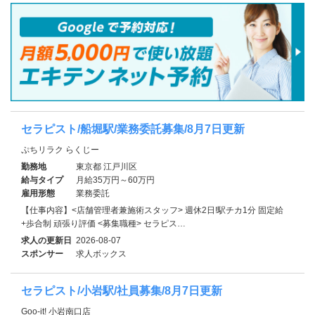
セラピスト/船堀駅/業務委託募集/8月7日更新
ぷちリラク らくじー
勤務地
東京都 江戸川区
給与タイプ
月給35万円～60万円
雇用形態
業務委託
【仕事内容】<店舗管理者兼施術スタッフ> 週休2日!駅チカ1分 固定給
+歩合制 頑張り評価 <募集職種> セラピス…
求人の更新日
2026-08-07
スポンサー
求人ボックス
セラピスト/小岩駅/社員募集/8月7日更新
Goo-it! 小岩南口店