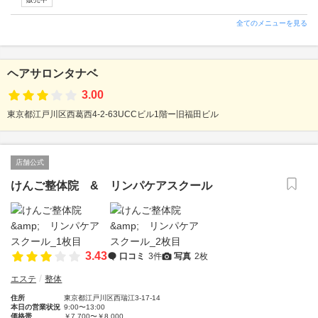
全てのメニューを見る
ヘアサロンタナベ
3.00
東京都江戸川区西葛西4-2-63UCCビル1階ー旧福田ビル
店舗公式
けんご整体院 & リンパケアスクール
3.43
口コミ
3件
写真
2枚
エステ
整体
住所
東京都江戸川区西瑞江3-17-14
本日の営業状況
9:00〜13:00
価格帯
￥7,700〜￥8,000