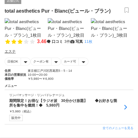
店舗公式
total aesthetics Pur・Blanc(ピュール・ブラン)
3.46
口コミ
3件
写真
11枚
エステ
日祝OK
クーポン有
カード可
住所
東京都江戸川区西葛西5－5－14
本日の営業状況
10:00〜20:00
価格帯
￥5,980〜￥6,800
メニュー
リンパマッサージ・リンパドレナージュ
期間限定！お得な【ラジオ波 30分かけ放題】 ◆お好きな箇
所を集中を燃焼！◆ 5,980円
￥
5,980
（税込）
販売中
全てのメニューを見る