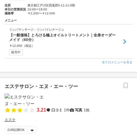
住所
東京都江戸川区西葛西5-11-11-5階
本日の営業状況
10:00〜19:00
価格帯
￥2,200〜￥12,000
メニュー
リンパマッサージ・リンパドレナージュ
【一般価格】とろける極上オイルトリートメント｜全身オーダー
メイド（60分）
￥
12,000
（税込）
販売中
全てのメニューを見る
エステサロン・エヌ・エー・ツー
3.21
口コミ
1件
写真
1枚
エステ
21時以降OK