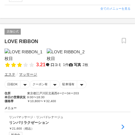
全てのメニューを見る
店舗公式
LOVE RIBBON
3.21
口コミ
1件
写真
2枚
エステ
マッサージ
日祝OK
クーポン有
駐車場有
住所
東京都江戸川区北葛西4ー2ー34ー203
本日の営業状況
9:00〜18:30
価格帯
￥10,800〜￥32,400
メニュー
リンパマッサージ・リンパドレナージュ
リンパリラクゼーション
￥
21,600
（税込）
販売中