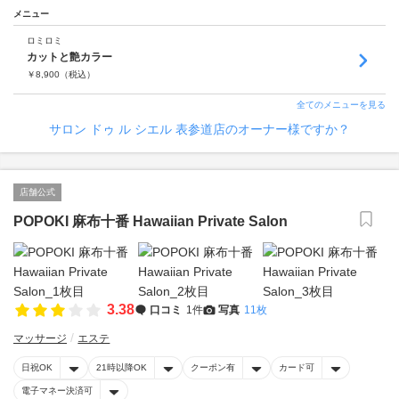
メニュー
ロミロミ
カットと艶カラー
￥
8,900
（税込）
全てのメニューを見る
サロン ドゥ ル シエル 表参道店のオーナー様ですか？
店舗公式
POPOKI 麻布十番 Hawaiian Private Salon
3.38
口コミ
1件
写真
11枚
マッサージ
エステ
日祝OK
21時以降OK
クーポン有
カード可
電子マネー決済可