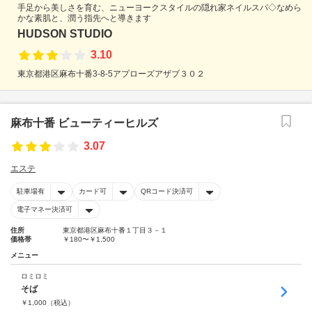
手足から美しさを育む、ニューヨークスタイルの隠れ家ネイルスパ◇なめら
かな素肌と、潤う指先へと導きます
HUDSON STUDIO
3.10
東京都港区麻布十番3-8-5アプローズアザブ３０２
麻布十番 ビューティーヒルズ
3.07
エステ
駐車場有
カード可
QRコード決済可
電子マネー決済可
住所
東京都港区麻布十番１丁目３－１
価格帯
￥180〜￥1,500
メニュー
ロミロミ
そば
￥
1,000
（税込）