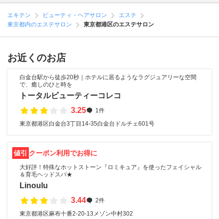
エキテン
ビューティ・ヘアサロン
エステ
東京都内のエステサロン
東京都港区のエステサロン
お近くのお店
白金台駅から徒歩20秒｜ホテルに居るようなラグジュアリーな空間
で、癒しのひと時を
トータルビューティーコレコ
3.25
1件
東京都港区白金台3丁目14-35白金台ドルチェ601号
値引
クーポン利用でお得に
大好評！特殊なホットストーン『ロミキュア』を使ったフェイシャル
＆育毛ヘッドスパ★
Linoulu
3.44
2件
東京都港区麻布十番2-20-13メゾン中村302