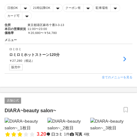
日祝OK
21時以降OK
クーポン有
駐車場有
カード可
住所
東京都港区麻布十番3-3-13
本日の営業状況
11:00〜23:00
価格帯
￥20,680〜￥54,780
メニュー
ロミロミ
ロミロミホットストーン120分
￥
27,280
（税込）
販売中
全てのメニューを見る
店舗公式
DIARA~beauty salon~
3.20
口コミ
1件
写真
4枚