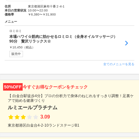
住所
東京都港区麻布十番２-4-1
本日の営業状況
10:00〜22:00
価格帯
￥6,380〜￥31,900
メニュー
ロミロミ
本場ハワイ☆筋肉に効かせるロミロミ（全身オイルマッサージ）
90分 贅沢リラックス☆
￥
10,450
（税込）
販売中
全てのメニューを見る
50%OFF
今すぐお得なクーポンをチェック
【 白金台駅徒歩4分】プロの分析力で身体のねじれをすっきり調整！足裏ケ
アで始める健康づくり
ルミエールプラチナム
3.09
東京都港区白金台4-2-10ランドステージB1