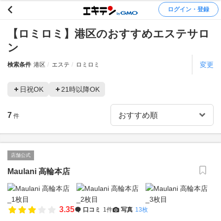
ログイン・登録
【ロミロミ】港区のおすすめエステサロ
ン
変更
検索条件
港区
エステ
ロミロミ
日祝OK
21時以降OK
7
件
店舗公式
Maulani 高輪本店
3.35
口コミ
1件
写真
13枚