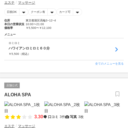
エステ
マッサージ
日祝OK
クーポン有
カード可
住所
東京都港区高輪3−12−4
本日の営業状況
10:00〜21:00
価格帯
￥5,500〜￥12,100
メニュー
ロミロミ
ハワイアンロミロミ６０分
￥
5,500
（税込）
全てのメニューを見る
店舗公式
ALOHA SPA
3.30
口コミ
3件
写真
3枚
エステ
マッサージ