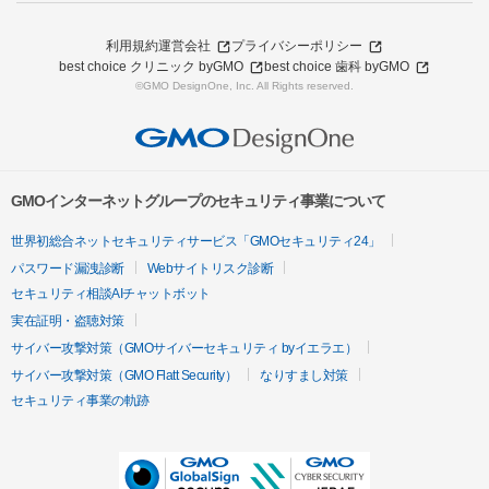
利用規約
運営会社
プライバシーポリシー
best choice クリニック byGMO
best choice 歯科 byGMO
©GMO DesignOne, Inc. All Rights reserved.
GMOインターネットグループのセキュリティ事業について
世界初総合ネットセキュリティサービス「GMOセキュリティ24」
パスワード漏洩診断
Webサイトリスク診断
セキュリティ相談AIチャットボット
実在証明・盗聴対策
サイバー攻撃対策（GMOサイバーセキュリティ byイエラエ）
サイバー攻撃対策（GMO Flatt Security）
なりすまし対策
セキュリティ事業の軌跡