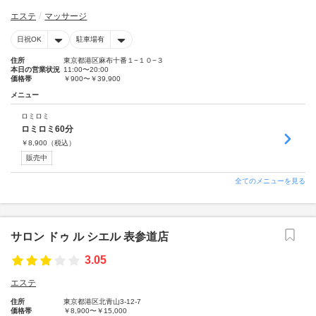
エステ
マッサージ
日祝OK
駐車場有
住所
東京都港区麻布十番１−１０−３
本日の営業状況
11:00〜20:00
価格帯
￥900〜￥39,900
メニュー
ロミロミ
ロミロミ60分
￥
8,900
（税込）
販売中
全てのメニューを見る
サロン ドゥ ル シエル 表参道店
3.05
エステ
住所
東京都港区北青山3-12-7
価格帯
￥8,900〜￥15,000