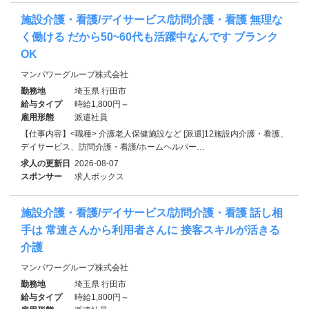
施設介護・看護/デイサービス/訪問介護・看護 無理な
く働ける だから50~60代も活躍中なんです ブランク
OK
マンパワーグループ株式会社
勤務地
埼玉県 行田市
給与タイプ
時給1,800円～
雇用形態
派遣社員
【仕事内容】<職種> 介護老人保健施設など [派遣]12施設内介護・看護、
デイサービス、訪問介護・看護/ホームヘルパー…
求人の更新日
2026-08-07
スポンサー
求人ボックス
施設介護・看護/デイサービス/訪問介護・看護 話し相
手は 常連さんから利用者さんに 接客スキルが活きる
介護
マンパワーグループ株式会社
勤務地
埼玉県 行田市
給与タイプ
時給1,800円～