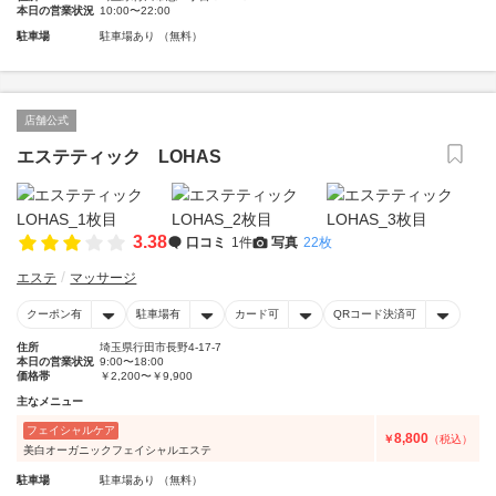
本日の営業状況
10:00〜22:00
駐車場
駐車場あり （無料）
店舗公式
エステティック LOHAS
3.38
口コミ
1件
写真
22枚
エステ
マッサージ
クーポン有
駐車場有
カード可
QRコード決済可
住所
埼玉県行田市長野4-17-7
本日の営業状況
9:00〜18:00
価格帯
￥2,200〜￥9,900
主なメニュー
フェイシャルケア
8,800
￥
（税込）
美白オーガニックフェイシャルエステ
駐車場
駐車場あり （無料）