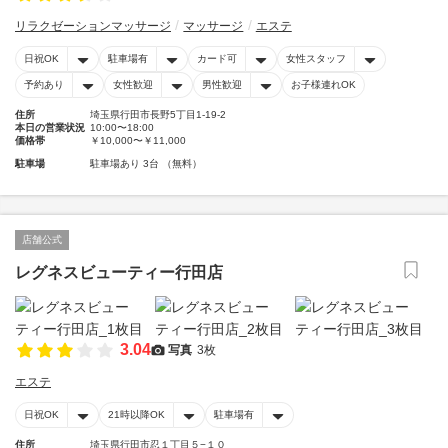
リラクゼーションマッサージ
マッサージ
エステ
日祝OK
駐車場有
カード可
女性スタッフ
予約あり
女性歓迎
男性歓迎
お子様連れOK
住所
埼玉県行田市長野5丁目1-19-2
本日の営業状況
10:00〜18:00
価格帯
￥10,000〜￥11,000
駐車場
駐車場あり 3台 （無料）
店舗公式
レグネスビューティー行田店
3.04
写真
3枚
エステ
日祝OK
21時以降OK
駐車場有
住所
埼玉県行田市忍１丁目５−１０