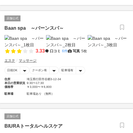
店舗公式
Baan spa ～バーンスパ～
3.33
口コミ
6件
写真
5枚
エステ
マッサージ
日祝OK
クーポン有
駐車場有
住所
埼玉県行田市谷郷3-12-34
本日の営業状況
9:30〜17:30
価格帯
￥3,000〜￥6,800
駐車場
駐車場あり （無料）
店舗公式
BIURAトータルヘルスケア