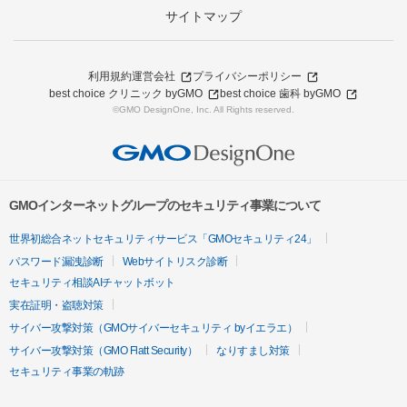
サイトマップ
利用規約
運営会社
プライバシーポリシー
best choice クリニック byGMO
best choice 歯科 byGMO
©GMO DesignOne, Inc. All Rights reserved.
GMOインターネットグループのセキュリティ事業について
世界初総合ネットセキュリティサービス「GMOセキュリティ24」
パスワード漏洩診断
Webサイトリスク診断
セキュリティ相談AIチャットボット
実在証明・盗聴対策
サイバー攻撃対策（GMOサイバーセキュリティ byイエラエ）
サイバー攻撃対策（GMO Flatt Security）
なりすまし対策
セキュリティ事業の軌跡