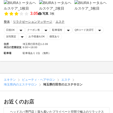
3.05
写真
3枚
整体
リラクゼーションマッサージ
エステ
日祝OK
クーポン有
駐車場有
QRコード決済可
女性限定
お子様連れOK
個室あり
住所
埼玉県行田市忍1-2-39
本日の営業状況
9:00〜18:00
駐車場
駐車場あり 2台 （無料）
エキテン
ビューティ・ヘアサロン
エステ
埼玉県内のエステサロン
埼玉県行田市のエステサロン
お近くのお店
ヘッドスパ専門店｜落ち着いたプライベート空間で極上のリラックス