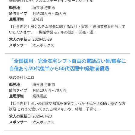
株式会社YCMリアルエステートインターナショナル
勤務地
埼玉県 行田市
給与タイプ
月給28万円～35万円
雇用形態
正社員
【仕事内容】AIシステム開発に関する設計・実装・ 運用業務を担当して
いただきます。 ・機械学習モデルの設計・開発・運…
求人の更新日
2026-05-29
スポンサー
求人ボックス
「全国採用」完全在宅シフト自由の電話占い師/集客に
自信あり/20代後半から50代活躍中/経験者優遇
株式会社シエロ
勤務地
埼玉県 行田市
給与タイプ
月給10万円～70万円
雇用形態
業務委託
【仕事内容】占いの経験や知識を在宅でしっかり活かせる!占い好きな方
歓迎 これまで磨いてきた占術スキルや、結婚・子育て…
求人の更新日
2026-07-23
スポンサー
求人ボックス