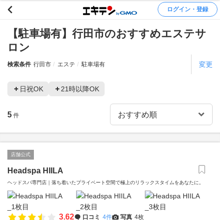
ログイン・登録
【駐車場有】行田市のおすすめエステサ
ロン
変更
検索条件
行田市
エステ
駐車場有
日祝OK
21時以降OK
5
件
店舗公式
Headspa HIILA
ヘッドスパ専門店｜落ち着いたプライベート空間で極上のリラックスタイムをあなたに。
3.62
口コミ
4件
写真
4枚