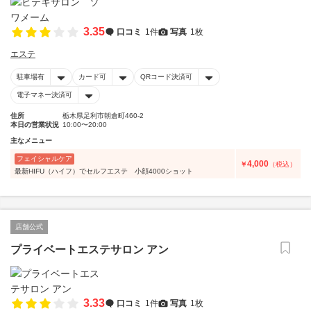
3.35
口コミ
1件
写真
1枚
エステ
駐車場有
カード可
QRコード決済可
電子マネー決済可
住所
栃木県足利市朝倉町460-2
本日の営業状況
10:00〜20:00
主なメニュー
フェイシャルケア
4,000
￥
（税込）
最新HIFU（ハイフ）でセルフエステ 小顔4000ショット
店舗公式
プライベートエステサロン アン
3.33
口コミ
1件
写真
1枚