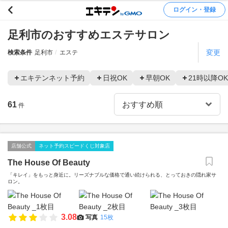
ログイン・登録
足利市のおすすめエステサロン
変更
検索条件
足利市
エステ
エキテンネット予約
日祝OK
早朝OK
21時以降OK
61
件
店舗公式
ネット予約スピードくじ対象店
The House Of Beauty
「キレイ」をもっと身近に。リーズナブルな価格で通い続けられる、とっておきの隠れ家サ
ロン。
3.08
写真
15枚