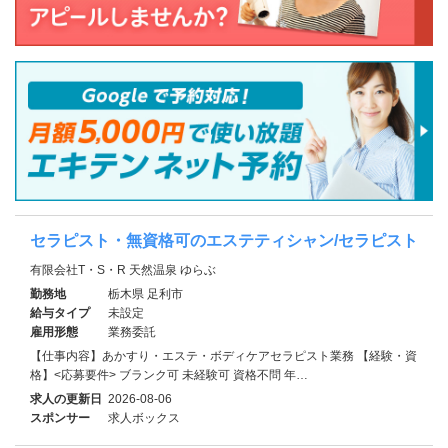
セラピスト・無資格可のエステティシャン/セラピスト
有限会社T・S・R 天然温泉 ゆらぶ
勤務地
栃木県 足利市
給与タイプ
未設定
雇用形態
業務委託
【仕事内容】あかすり・エステ・ボディケアセラピスト業務 【経験・資
格】<応募要件> ブランク可 未経験可 資格不問 年…
求人の更新日
2026-08-06
スポンサー
求人ボックス