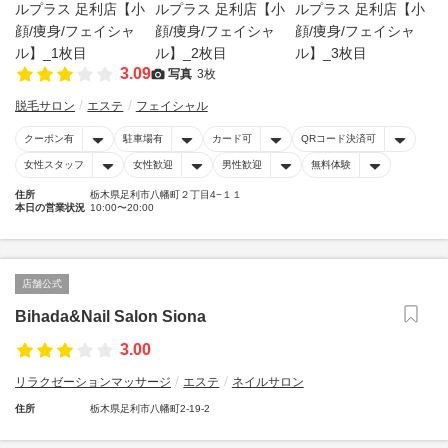
3.09
写真
3枚
脱毛サロン
エステ
フェイシャル
クーポン有
駐車場有
カード可
QRコード決済可
女性スタッフ
女性歓迎
男性歓迎
無料体験
住所
栃木県足利市八幡町２丁目4−１１
本日の営業状況
10:00〜20:00
店舗公式
Bihada&Nail Salon Siona
3.00
リラクゼーションマッサージ
エステ
ネイルサロン
住所
栃木県足利市八幡町2-19-2