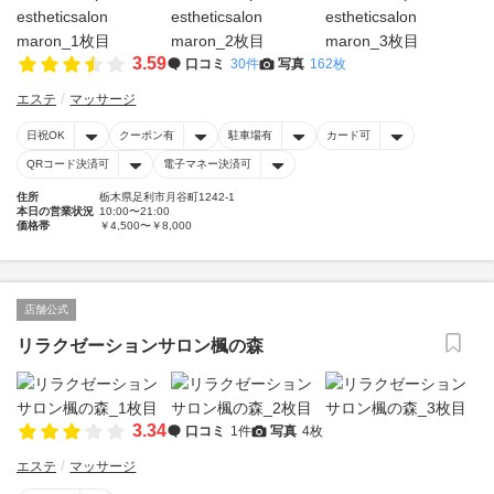
3.59
口コミ
30件
写真
162枚
エステ
マッサージ
日祝OK
クーポン有
駐車場有
カード可
QRコード決済可
電子マネー決済可
住所
栃木県足利市月谷町1242-1
本日の営業状況
10:00〜21:00
価格帯
￥4,500〜￥8,000
店舗公式
リラクゼーションサロン楓の森
3.34
口コミ
1件
写真
4枚
エステ
マッサージ