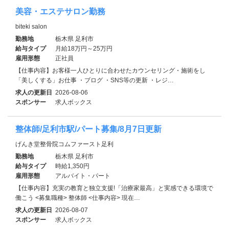
美容・エステサロン勤務
biteki salon
勤務地
栃木県 足利市
給与タイプ
月給18万円～25万円
雇用形態
正社員
【仕事内容】お客様一人ひとりに合わせたカウンセリング・施術をし
「美しくする」お仕事 ・ブログ ・SNS等の更新 ・レジ…
求人の更新日
2026-08-06
スポンサー
求人ボックス
整体師/足利市駅/パート募集/8月7日更新
げんき堂整骨院コムファースト足利
勤務地
栃木県 足利市
給与タイプ
時給1,350円
雇用形態
アルバイト・パート
【仕事内容】充実の教育と独立支援!「治療家最高」と実感できる環境で
働こう <募集職種> 整体師 <仕事内容> 現在…
求人の更新日
2026-08-07
スポンサー
求人ボックス