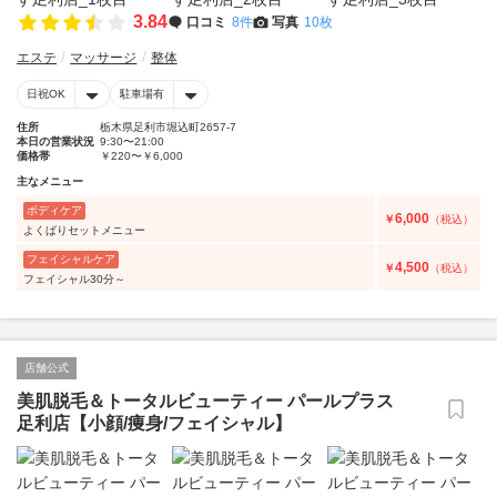
3.84
口コミ
8件
写真
10枚
エステ
マッサージ
整体
日祝OK
駐車場有
住所
栃木県足利市堀込町2657-7
本日の営業状況
9:30〜21:00
価格帯
￥220〜￥6,000
主なメニュー
ボディケア
6,000
￥
（税込）
よくばりセットメニュー
フェイシャルケア
4,500
￥
（税込）
フェイシャル30分～
店舗公式
美肌脱毛＆トータルビューティー パールプラス
足利店【小顔/痩身/フェイシャル】