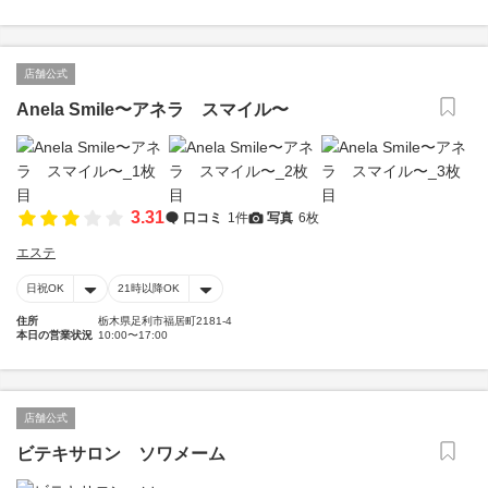
店舗公式
Anela Smile〜アネラ スマイル〜
3.31
口コミ
1件
写真
6枚
エステ
日祝OK
21時以降OK
住所
栃木県足利市福居町2181-4
本日の営業状況
10:00〜17:00
店舗公式
ビテキサロン ソワメーム