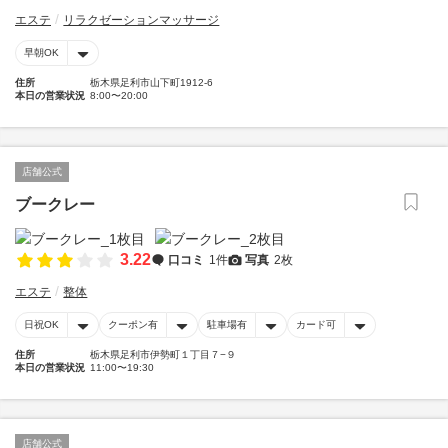
エステ
リラクゼーションマッサージ
早朝OK
住所
栃木県足利市山下町1912-6
本日の営業状況
8:00〜20:00
店舗公式
ブークレー
3.22
口コミ
1件
写真
2枚
エステ
整体
日祝OK
クーポン有
駐車場有
カード可
住所
栃木県足利市伊勢町１丁目７−９
本日の営業状況
11:00〜19:30
店舗公式