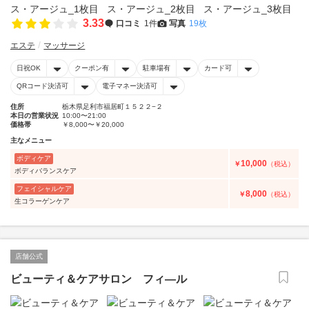
3.33
口コミ
1件
写真
19枚
エステ
マッサージ
日祝OK
クーポン有
駐車場有
カード可
QRコード決済可
電子マネー決済可
住所
栃木県足利市福居町１５２２−２
本日の営業状況
10:00〜21:00
価格帯
￥8,000〜￥20,000
主なメニュー
ボディケア
10,000
￥
（税込）
ボディバランスケア
フェイシャルケア
8,000
￥
（税込）
生コラーゲンケア
店舗公式
ビューティ＆ケアサロン フィ―ル