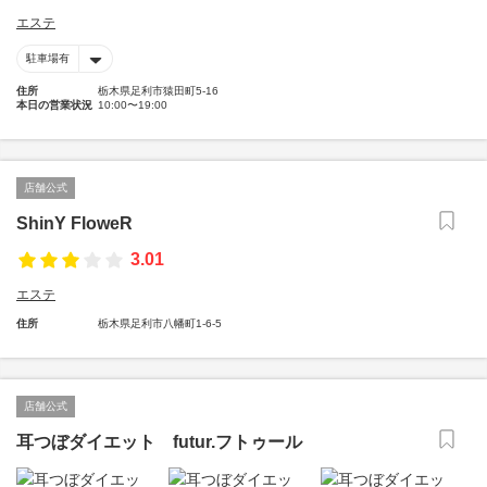
エステ
駐車場有
住所
栃木県足利市猿田町5-16
本日の営業状況
10:00〜19:00
店舗公式
ShinY FloweR
3.01
エステ
住所
栃木県足利市八幡町1-6-5
店舗公式
耳つぼダイエット futur.フトゥール