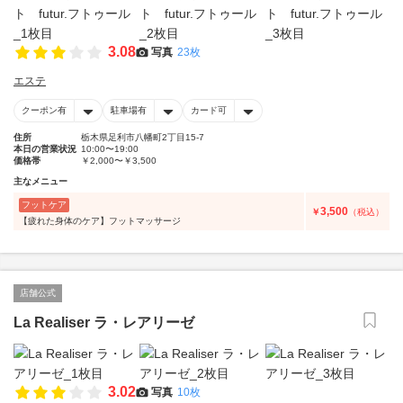
3.08
写真
23枚
エステ
クーポン有
駐車場有
カード可
住所
栃木県足利市八幡町2丁目15-7
本日の営業状況
10:00〜19:00
価格帯
￥2,000〜￥3,500
主なメニュー
フットケア
3,500
￥
（税込）
【疲れた身体のケア】フットマッサージ
店舗公式
La Realiser ラ・レアリーゼ
3.02
写真
10枚