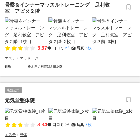
骨盤＆インナーマッスルトレーニング 足利教
室 アピタ２階
3.37
口コミ
6件
写真
8枚
エステ
マッサージ
住所
栃木県足利市朝倉町245
店舗公式
元気堂整体院
3.34
口コミ
2件
写真
8枚
エステ
整体