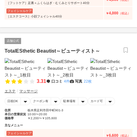
［フットケア］足裏＋ふくらはぎ・むくみとりサポート40分
フェイシャルケア
4,000
￥
（税込）
［エステコース］小顔フェイシャル40分
店舗公式
TotalESthetic Beautist～ビューティスト～
3.31
口コミ
4件
写真
22枚
エステ
マッサージ
日祝OK
クーポン有
駐車場有
カード可
住所
栃木県足利市田中町901-3
本日の営業状況
10:00〜20:00
価格帯
￥2,200〜￥105,600
主なメニュー
フェイシャルケア
6,600
￥
（税込）