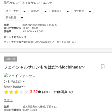
脱毛サロン
ネイルサロン
エステ
ネット予約
日祝OK
駐車場有
女性歓迎
男性歓迎
住所
栃木県足利市朝倉町3丁目23-5
本日の営業状況
12:00〜19:00
価格帯
￥1,000〜￥1,500
ネット予約カレンダー
ネット予約で最大10,000円分のAmazonギフトカードが当たる！
店舗公式
フェイシャルサロンもちはだ〜Mochihada〜
3.32
口コミ
1件
写真
1枚
エステ
住所
栃木県足利市八幡町2丁目5-11
本日の営業状況
9:00〜18:00