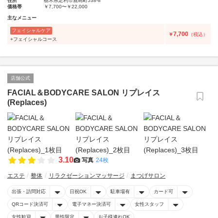
住所
栃木県足利市鹿島町538-8
価格帯
￥7,700〜￥22,000
主なメニュー
フェイシャルケア
7,700
￥
（税込）
+フェイシャルコース
店舗公式
FACIAL＆BODYCARE SALON リプレイス
(Replaces)
3.10
写真
24枚
エステ
整体
リラクゼーションマッサージ
まつげサロン
出張・訪問対応
日祝OK
駐車場有
カード可
QRコード決済可
電子マネー決済可
女性スタッフ
女性歓迎
男性限定
お子様連れOK