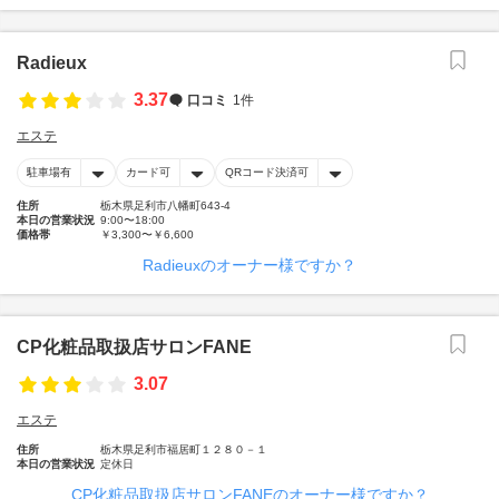
Radieux
3.37
口コミ
1件
エステ
駐車場有
カード可
QRコード決済可
住所
栃木県足利市八幡町643-4
本日の営業状況
9:00〜18:00
価格帯
￥3,300〜￥6,600
Radieuxのオーナー様ですか？
CP化粧品取扱店サロンFANE
3.07
エステ
住所
栃木県足利市福居町１２８０－１
本日の営業状況
定休日
CP化粧品取扱店サロンFANEのオーナー様ですか？