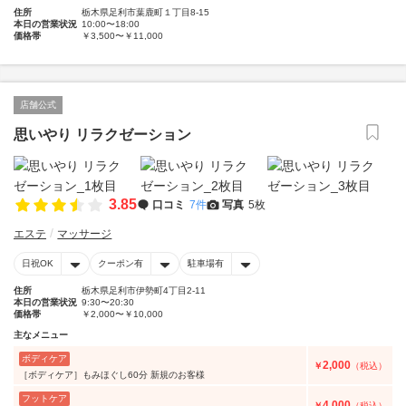
住所
栃木県足利市葉鹿町１丁目8-15
本日の営業状況
10:00〜18:00
価格帯
￥3,500〜￥11,000
店舗公式
思いやり リラクゼーション
3.85
口コミ
7件
写真
5枚
エステ
マッサージ
日祝OK
クーポン有
駐車場有
住所
栃木県足利市伊勢町4丁目2-11
本日の営業状況
9:30〜20:30
価格帯
￥2,000〜￥10,000
主なメニュー
ボディケア
2,000
￥
（税込）
［ボディケア］もみほぐし60分 新規のお客様
フットケア
4,000
￥
（税込）