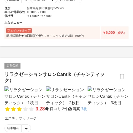
住所
栃木県足利市朝倉町3-27-25
本日の営業状況
10:00〜21:00
価格帯
￥4,000〜￥5,500
主なメニュー
フェイシャルケア
5,000
￥
（税込）
新規様限定★初回肌質分析×フェイシャル施術体験（90分）
店舗公式
リラクゼーションサロンCantik（チャンティッ
ク）
3.28
口コミ
2件
写真
7枚
エステ
マッサージ
駐車場有