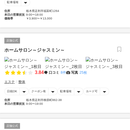
駐車場有
住所
栃木県足利市福富町1264
本日の営業状況
9:00〜18:00
価格帯
￥3,900〜￥13,000
店舗公式
ホームサロン～ジャスミン～
3.84
口コミ
8件
写真
25枚
エステ
整体
日祝OK
クーポン有
駐車場有
カード可
住所
栃木県足利市柳原町862-38
本日の営業状況
9:00〜19:00
店舗公式