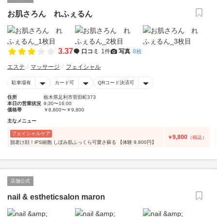
お肌さろん れふぇるん
3.37
口コミ
1件
写真
8枚
エステ
マッサージ
フェイシャル
駐車場有
カード可
QRコード決済可
住所
栃木県足利市菅田町373
本日の営業状況
9:30〜16:00
価格帯
￥8,800〜￥9,800
主なメニュー
フェイシャルケア
9,800
￥
（税込）
脱老け顔！iPS細胞 しぼみ肌ふっくら可愛さ蘇る 【体験 9.800円】
店舗公式
nail & estheticsalon maron