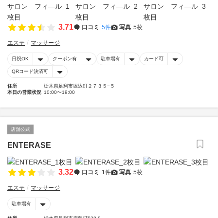
3.71
口コミ
5件
写真
5枚
エステ
マッサージ
日祝OK
クーポン有
駐車場有
カード可
QRコード決済可
住所
栃木県足利市堀込町２７３５−５
本日の営業状況
10:00〜19:00
店舗公式
ENTERASE
3.32
口コミ
1件
写真
5枚
エステ
マッサージ
駐車場有