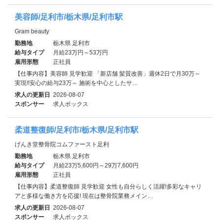
美容師/足利市/栃木県/足利市駅
Gram beauty
勤務地
栃木県 足利市
給与タイプ
月給23万円～53万円
雇用形態
正社員
【仕事内容】美容師 見学歓迎 「新店舗 髪質改善」週休2日で月30万～
実現!!安心の給与23万～ 施術を中心としたサ…
求人の更新日
2026-08-07
スポンサー
求人ボックス
柔道整復師/足利市/栃木県/足利市駅
げんき堂整骨院コムファースト足利
勤務地
栃木県 足利市
給与タイプ
月給23万5,600円～29万7,600円
雇用形態
正社員
【仕事内容】柔道整復師 見学歓迎 女性も自分らしく活躍!多彩なキャリ
アと多様な働き方を応援! 現在は整骨院業務メイン…
求人の更新日
2026-08-07
スポンサー
求人ボックス