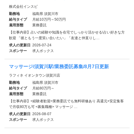
株式会社インスピ
勤務地
福島県 須賀川市
給与タイプ
月給10万円～50万円
雇用形態
業務委託
【仕事内容】占いの経験や知識を在宅でしっかり活かせる!占い好きな方
歓迎 「彼ともう一度笑い合いたい」「友達と仲直りし…
求人の更新日
2026-07-24
スポンサー
求人ボックス
マッサージ/須賀川駅/業務委託募集/8月7日更新
ラフィネ イオンタウン須賀川店
勤務地
福島県 須賀川市
給与タイプ
月給80万円～
雇用形態
業務委託
【仕事内容】<経験者歓迎>業務委託でも無料研修あり 高還元×安定集客
で月収80万も可 <募集職種> マッサージ …
求人の更新日
2026-08-07
スポンサー
求人ボックス