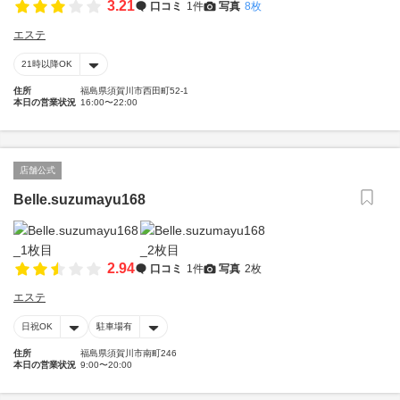
3.21
口コミ
1件
写真
8枚
エステ
21時以降OK
住所
福島県須賀川市西田町52-1
本日の営業状況
16:00〜22:00
店舗公式
Belle.suzumayu168
2.94
口コミ
1件
写真
2枚
エステ
日祝OK
駐車場有
住所
福島県須賀川市南町246
本日の営業状況
9:00〜20:00