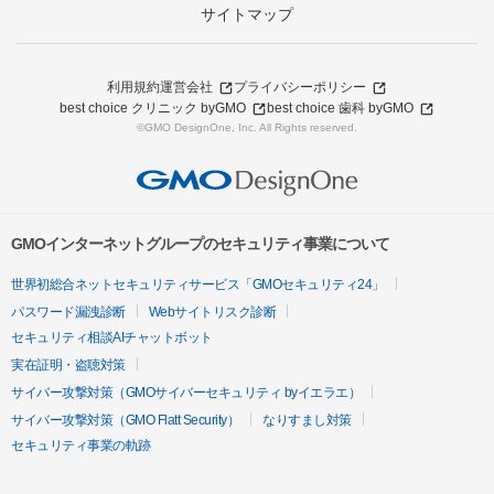
サイトマップ
利用規約
運営会社
プライバシーポリシー
best choice クリニック byGMO
best choice 歯科 byGMO
©GMO DesignOne, Inc. All Rights reserved.
GMOインターネットグループのセキュリティ事業について
世界初総合ネットセキュリティサービス「GMOセキュリティ24」
パスワード漏洩診断
Webサイトリスク診断
セキュリティ相談AIチャットボット
実在証明・盗聴対策
サイバー攻撃対策（GMOサイバーセキュリティ byイエラエ）
サイバー攻撃対策（GMO Flatt Security）
なりすまし対策
セキュリティ事業の軌跡