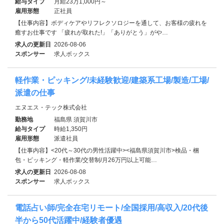
給与タイプ
月給23万1,000円～
雇用形態
正社員
【仕事内容】ボディケアやリフレクソロジーを通して、お客様の疲れを
癒すお仕事です 「疲れが取れた!」「ありがとう」がや…
求人の更新日
2026-08-06
スポンサー
求人ボックス
軽作業・ピッキング/未経験歓迎/建築系工場/製造/工場/
派遣の仕事
エヌエス・テック株式会社
勤務地
福島県 須賀川市
給与タイプ
時給1,350円
雇用形態
派遣社員
【仕事内容】<20代～30代の男性活躍中><福島県須賀川市>検品・梱
包・ピッキング・軽作業/交替制/月26万円以上可能…
求人の更新日
2026-08-08
スポンサー
求人ボックス
電話占い師/完全在宅リモート/全国採用/高収入/20代後
半から50代活躍中/経験者優遇