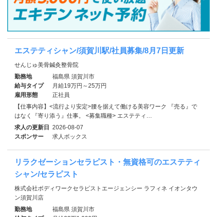
エステティシャン/須賀川駅/社員募集/8月7日更新
せんじゅ美骨鍼灸整骨院
勤務地
福島県 須賀川市
給与タイプ
月給19万円～25万円
雇用形態
正社員
【仕事内容】<流行より安定>腰を据えて働ける美容ワーク 『売る』で
はなく『寄り添う』仕事。 <募集職種> エステティ…
求人の更新日
2026-08-07
スポンサー
求人ボックス
リラクゼーションセラピスト・無資格可のエステティ
シャン/セラピスト
株式会社ボディワークセラピストエージェンシー ラフィネ イオンタウ
ン須賀川店
勤務地
福島県 須賀川市