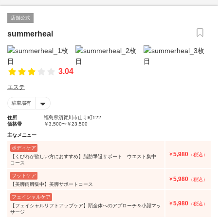
店舗公式
summerheal
3.04
エステ
駐車場有
住所
福島県須賀川市山寺町122
価格帯
￥3,500〜￥23,500
主なメニュー
ボディケア
5,980
￥
（税込）
【くびれが欲しい方におすすめ】脂肪撃退サポート ウエスト集中
コース
フットケア
5,980
￥
（税込）
【美脚両脚集中】美脚サポートコース
フェイシャルケア
5,980
￥
（税込）
【フェイシャルリフトアップケア】頭全体へのアプローチ＆小顔マッ
サージ