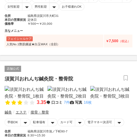
女性歓迎
男性歓迎
お子様連れOK
住所
福島県須賀川市大町31
本日の営業状況
定休日
価格帯
￥500〜￥20,000
主なメニュー
フェイシャルケア
7,500
￥
（税込）
人気No.1艶肌爆誕★白玉WAX（全顔）
店舗公式
須賀川おれんぢ鍼灸院・整骨院
3.35
口コミ
7件
写真
16枚
鍼灸
エステ
接骨・整骨
早朝OK
駐車場有
カード可
電子マネー決済可
住所
福島県須賀川市池ノ下町80-7
本日の営業状況
8:30〜15:30