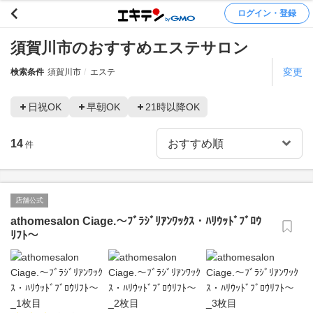
ログイン・登録
須賀川市のおすすめエステサロン
変更
検索条件
須賀川市
エステ
日祝OK
早朝OK
21時以降OK
14
件
店舗公式
athomesalon Ciage.〜ﾌﾞﾗｼﾞﾘｱﾝﾜｯｸｽ・ﾊﾘｳｯﾄﾞﾌﾞﾛｳ
ﾘﾌﾄ〜