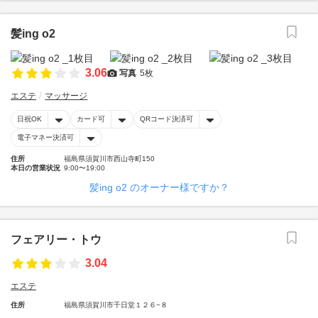
髪ing o2
3.06
写真
5枚
エステ
マッサージ
日祝OK
カード可
QRコード決済可
電子マネー決済可
住所
福島県須賀川市西山寺町150
本日の営業状況
9:00〜19:00
髪ing o2 のオーナー様ですか？
フェアリー・トウ
3.04
エステ
住所
福島県須賀川市千日堂１２６−８