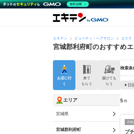
無料診断
エキテン
ビューティ・ヘアサロン
エステ
宮城郡利府町のおすすめ
検索条
お店に行
来て
届けても
く
もらう
らう
日
エリア
5
件
宮城県
店舗
宮城郡利府町
プチ