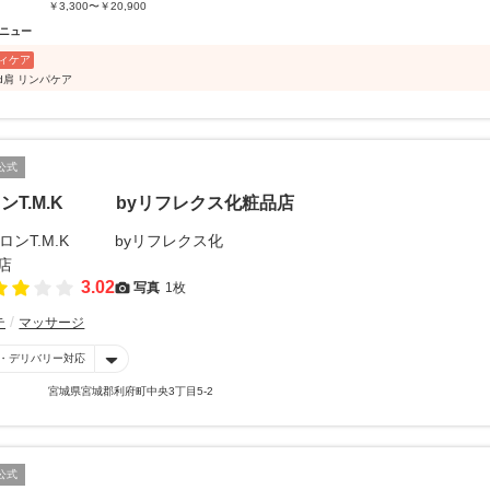
￥3,300〜￥20,900
ニュー
ィケア
d肩 リンパケア
公式
ンT.M.K byリフレクス化粧品店
3.02
写真
1枚
テ
マッサージ
・デリバリー対応
宮城県宮城郡利府町中央3丁目5-2
公式