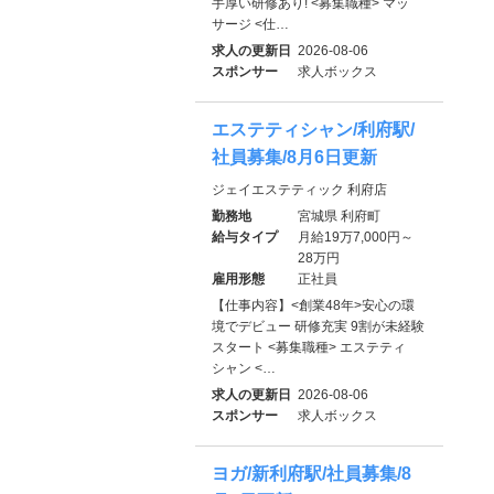
手厚い研修あり! <募集職種> マッ
サージ <仕…
求人の更新日
2026-08-06
スポンサー
求人ボックス
エステティシャン/利府駅/
社員募集/8月6日更新
ジェイエステティック 利府店
勤務地
宮城県 利府町
給与タイプ
月給19万7,000円～
28万円
雇用形態
正社員
【仕事内容】<創業48年>安心の環
境でデビュー 研修充実 9割が未経験
スタート <募集職種> エステティ
シャン <…
求人の更新日
2026-08-06
スポンサー
求人ボックス
ヨガ/新利府駅/社員募集/8