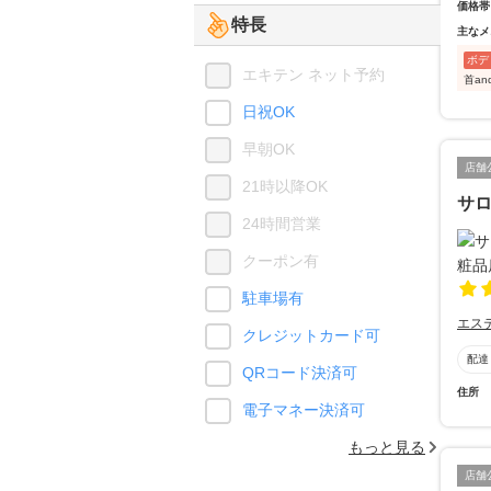
価格帯
特長
主なメ
ボデ
エキテン ネット予約
首an
日祝OK
早朝OK
店舗
21時以降OK
サロ
24時間営業
クーポン有
駐車場有
エス
クレジットカード可
配達
QRコード決済可
住所
電子マネー決済可
もっと見る
店舗