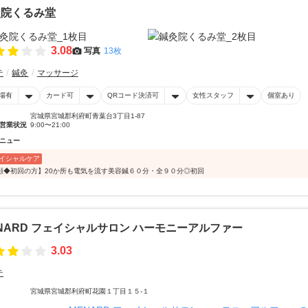
灸院くるみ堂
3.08
写真
13枚
テ
鍼灸
マッサージ
場有
カード可
QRコード決済可
女性スタッフ
個室あり
宮城県宮城郡利府町青葉台3丁目1-87
営業状況
9:00〜21:00
ニュー
イシャルケア
顔◆初回の方】20か所も電気を流す美容鍼６０分・全９０分◎初回
NARD フェイシャルサロン ハーモニーアルファー
3.03
テ
宮城県宮城郡利府町花園１丁目１５-１