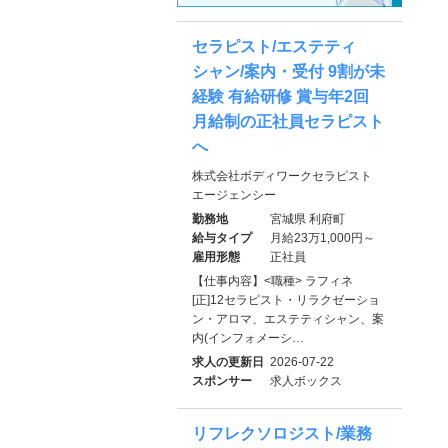
セラピスト/エステティ
シャン/案内・受付 9割が未
経験 有給研修 賞与年2回
月給制の正社員セラピスト
へ
株式会社ボディワークセラピスト
エージェンシー
勤務地
宮城県 利府町
給与タイプ
月給23万1,000円～
雇用形態
正社員
【仕事内容】<職種> ラフィネ
[正]12セラピスト・リラクゼーショ
ン・アロマ、エステティシャン、案
内(インフォメーシ…
求人の更新日
2026-07-22
スポンサー
求人ボックス
リフレクソロジスト/業務