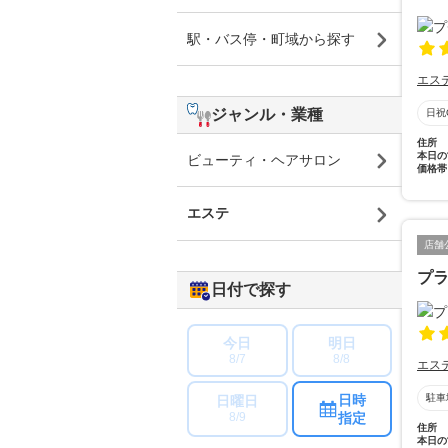
駅・バス停・町域から探す
エス
ジャンル・業種
日祝
住所
本日の
ビューティ・ヘアサロン
価格帯
エステ
店舗
プラ
日付で探す
今日
明日
8/7
8/8
エス
日時
駐車
日曜日
指定
8/9
住所
本日の