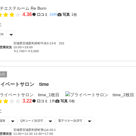
4.36
口コミ
24件
写真
1枚
テ
OK
宮城県宮城郡利府町中央3-13-8 202
営業状況
10:00〜19:00
￥2,740〜￥3,000
公式
イベートサロン time
3.22
口コミ
1件
写真
6枚
テ
場有
QRコード決済可
電子マネー決済可
宮城県宮城郡利府町青山4-26-1
営業状況
11:00〜12:30 13:30〜17:00