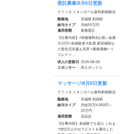
委託募集/8月6日更新
ラフィネ イオンモール新利府南館店
勤務地
宮城県 利府町
給与タイプ
月給55万円
雇用形態
業務委託
【仕事内容】<研修無料&お祝い金最
大10万>未経験者大歓迎 家賃補助な
ど新生活支援も充実 <募集職種> リ
フレクソ…
求人の更新日
2026-08-06
スポンサー
求人ボックス
マッサージ/8月6日更新
ラフィネ イオンモール新利府南館店
勤務地
宮城県 利府町
給与タイプ
月給20万4,000円～
25万円
雇用形態
未設定
【仕事内容】未経験でも安心 これま
で約3万人のセラピストを輩出した