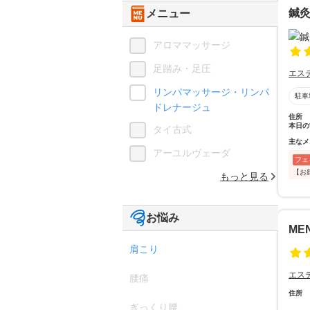
鍼
メニュー
アロママッサージ
足踏み・足圧
エス
リンパマッサージ・リンパ
駐車
ドレナージュ
住所
本日の
タイ古式
主なメ
アーユルヴェーダ
フェ
【お
もっと見る
お悩み
ME
肩こり
エス
腰痛
住所
ぎっくり腰