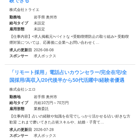
験できる
株式会社トライエ
勤務地
岩手県 奥州市
給与タイプ
未設定
雇用形態
未設定
【仕事内容】<求人掲載元>バイトな <受動喫煙防止の取り組み> 受動喫
煙対策については、応募後に企業へお問い合わせく…
求人の更新日
2026-08-08
スポンサー
求人ボックス
「リモート採用」電話占いカウンセラー/完全在宅/全
国採用/高収入/20代後半から50代活躍中/経験者優遇
株式会社シエロ
勤務地
岩手県 奥州市
給与タイプ
月給10万円～70万円
雇用形態
業務委託
【仕事内容】占いの経験や知識を在宅でしっかり活かせる!占い好きな方
歓迎 これまで磨いてきた占術スキルや、結婚・子育て…
求人の更新日
2026-07-28
スポンサー
求人ボックス