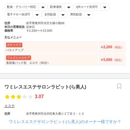
配達・デリバリー対応
駐車場有
QRコード決済可
電子マネー決済可
女性歓迎
男性歓迎
住所
岩手県奥州市水沢大畑小路68
本日の営業状況
定休日
価格帯
￥2,200〜￥15,000
主なメニュー
ボディケア
2,200
￥
（税込）
バストアップ
フェイシャルケア
5,500
￥
（税込）
美容液パック別 エステ（50分）
ワミレスエステサロンラビット(ら美人)
3.07
エステ
住所
岩手県奥州市水沢区東大通り２丁目３－１３
ワミレスエステサロンラビット(ら美人)のオーナー様ですか？