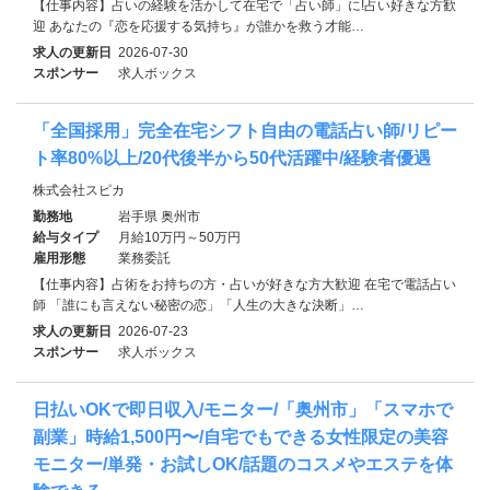
【仕事内容】占いの経験を活かして在宅で「占い師」に!占い好きな方歓
迎 あなたの『恋を応援する気持ち』が誰かを救う才能…
求人の更新日
2026-07-30
スポンサー
求人ボックス
「全国採用」完全在宅シフト自由の電話占い師/リピー
ト率80%以上/20代後半から50代活躍中/経験者優遇
株式会社スピカ
勤務地
岩手県 奥州市
給与タイプ
月給10万円～50万円
雇用形態
業務委託
【仕事内容】占術をお持ちの方・占いが好きな方大歓迎 在宅で電話占い
師 「誰にも言えない秘密の恋」「人生の大きな決断」…
求人の更新日
2026-07-23
スポンサー
求人ボックス
日払いOKで即日収入/モニター/「奥州市」「スマホで
副業」時給1,500円〜/自宅でもできる女性限定の美容
モニター/単発・お試しOK/話題のコスメやエステを体