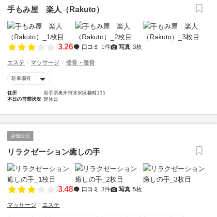
手もみ屋 楽人（Rakuto）
3.26
口コミ
1件
写真
3枚
エステ
マッサージ
接骨・整骨
駐車場有
住所
岩手県奥州市水沢区横町131
本日の営業状況
定休日
店舗公式
リラクゼーション癒しの手
3.48
口コミ
3件
写真
5枚
マッサージ
エステ