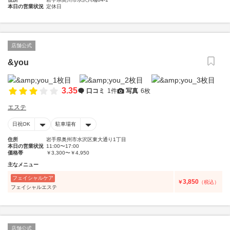
本日の営業状況
定休日
店舗公式
&you
3.35
口コミ
1件
写真
6枚
エステ
日祝OK
駐車場有
住所
岩手県奥州市水沢区東大通り1丁目
本日の営業状況
11:00〜17:00
価格帯
￥3,300〜￥4,950
主なメニュー
フェイシャルケア
3,850
￥
（税込）
フェイシャルエステ
店舗公式