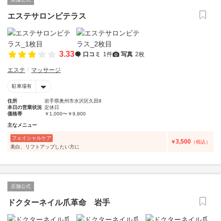
エステサロンビテラス
3.33
口コミ
1件
写真
2枚
エステ
マッサージ
駐車場有
住所
岩手県奥州市水沢区久田8
本日の営業状況
定休日
価格帯
￥1,000〜￥9,800
主なメニュー
フェイシャルケア
3,500
￥
（税込）
美白、リフトアップしたい方に
店舗公式
ドクターネイル爪革命 岩手