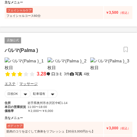
主なメニュー
フェイシャルケア
3,500
￥
（税込）
フェイシャルコース60分
店舗公式
パルマ(Palma )
3.28
口コミ
3件
写真
4枚
エステ
マッサージ
日祝OK
駐車場有
住所
岩手県奥州市水沢区中町1-14
本日の営業状況
11:00〜18:00
価格帯
￥2,000〜￥6,000
主なメニュー
ボディケア
3,000
￥
（税込）
筋肉のコリをほぐして身体をリフレッシュ【30分3,000円から】