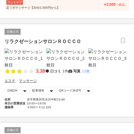
フットケア
2,500
￥
（税込）
足ツボマッサージ【30分2,500円から】
店舗公式
リラクゼーションサロンＲＯＣＣＯ
3.38
口コミ
1件
写真
11枚
エステ
マッサージ
日祝OK
駐車場有
QRコード決済可
住所
岩手県奥州市水沢中町23-48
本日の営業状況
10:00〜19:00
価格帯
￥500〜￥12,320
店舗公式