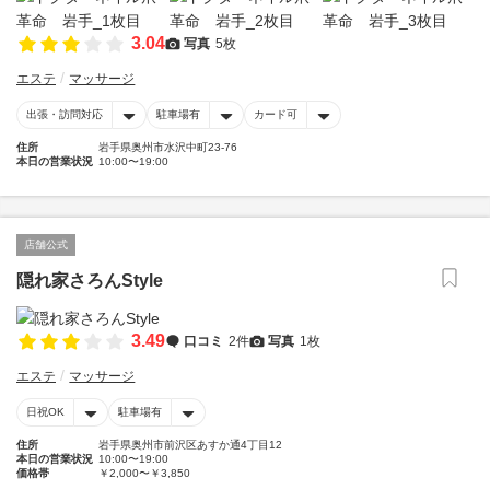
3.04
写真
5枚
エステ
マッサージ
出張・訪問対応
駐車場有
カード可
住所
岩手県奥州市水沢中町23-76
本日の営業状況
10:00〜19:00
店舗公式
隠れ家さろんStyle
3.49
口コミ
2件
写真
1枚
エステ
マッサージ
日祝OK
駐車場有
住所
岩手県奥州市前沢区あすか通4丁目12
本日の営業状況
10:00〜19:00
価格帯
￥2,000〜￥3,850