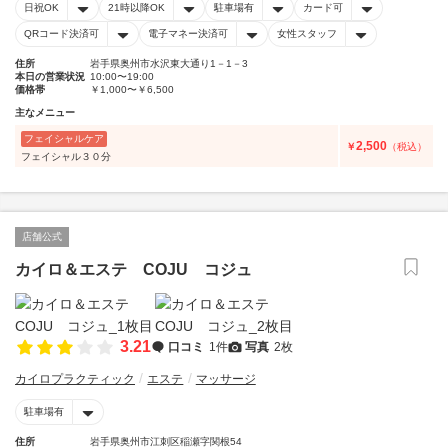
日祝OK
21時以降OK
駐車場有
カード可
QRコード決済可
電子マネー決済可
女性スタッフ
住所
岩手県奥州市水沢東大通り1－1－3
本日の営業状況
10:00〜19:00
価格帯
￥1,000〜￥6,500
主なメニュー
フェイシャルケア
2,500
￥
（税込）
フェイシャル３０分
店舗公式
カイロ＆エステ COJU コジュ
3.21
口コミ
1件
写真
2枚
カイロプラクティック
エステ
マッサージ
駐車場有
住所
岩手県奥州市江刺区稲瀬字関根54