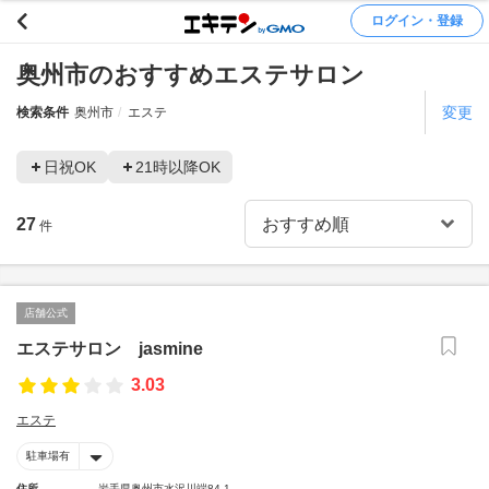
ログイン・登録
奥州市のおすすめエステサロン
変更
検索条件
奥州市
エステ
日祝OK
21時以降OK
27
件
店舗公式
エステサロン jasmine
3.03
エステ
駐車場有
住所
岩手県奥州市水沢川端84-1