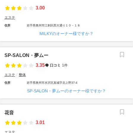
3.00
エステ
住所
岩手県奥州市江刺区西大通り１０－１８
MILKYのオーナー様ですか？
SP‐SALON・夢ムー
3.35
口コミ
1件
エステ
整体
住所
岩手県奥州市水沢区真城字北上野37-4
SP‐SALON・夢ムーのオーナー様ですか？
花音
3.01
エステ