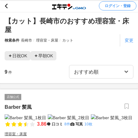
ログイン・登録
【カット】長崎市のおすすめ理容室・床
屋
変更
検索条件
長崎市
理容室・床屋
カット
日祝OK
早朝OK
9
件
店舗公式
Barber 髪風
3.86
口コミ
8件
写真
10枚
理容室・床屋