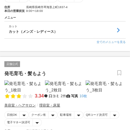
住所
長崎県長崎市琴海形上町1837-4
本日の営業状況
9:00〜18:00
メニュー
カット
カット（メンズ・レディース）
全てのメニューを見る
店舗公式
発毛育毛・髪もよう
3.34
口コミ
2件
写真
10枚
美容室・ヘアサロン
理容室・床屋
日祝OK
クーポン有
駐車場有
QRコード決済可
電子マネー決済可