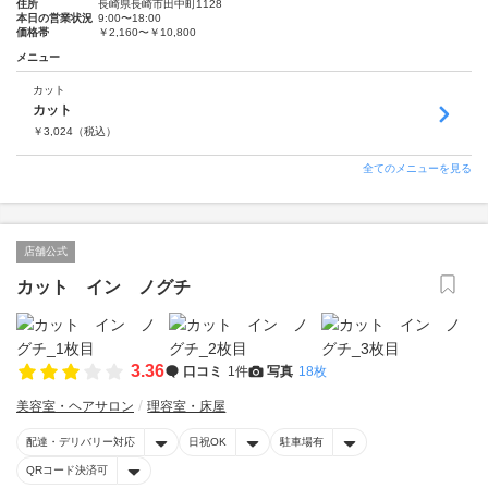
住所
長崎県長崎市田中町1128
本日の営業状況
9:00〜18:00
価格帯
￥2,160〜￥10,800
メニュー
カット
カット
￥
3,024
（税込）
全てのメニューを見る
店舗公式
カット イン ノグチ
3.36
口コミ
1件
写真
18枚
美容室・ヘアサロン
理容室・床屋
配達・デリバリー対応
日祝OK
駐車場有
QRコード決済可