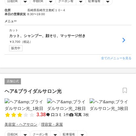
日祝OK
早朝OK
クーポン有
駐車場有
住所
長崎県長崎市文教町１０−４
本日の営業状況
8:30〜19:00
メニュー
カット
カット、シャンプー、顔そり、マッサージ付き
￥
3,700
（税込）
販売中
全てのメニューを見る
店舗公式
ヘア&ブライダルサロン光
3.38
口コミ
1件
写真
3枚
美容室・ヘアサロン
理容室・床屋
日祝OK
クーポン有
駐車場有