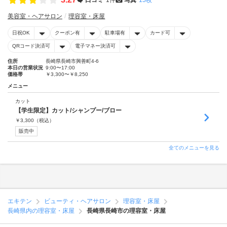
美容室・ヘアサロン
理容室・床屋
日祝OK
クーポン有
駐車場有
カード可
QRコード決済可
電子マネー決済可
住所
長崎県長崎市興善町4-6
本日の営業状況
9:00〜17:00
価格帯
￥3,300〜￥8,250
メニュー
カット
【学生限定】カット/シャンプー/ブロー
￥
3,300
（税込）
販売中
全てのメニューを見る
エキテン
ビューティ・ヘアサロン
理容室・床屋
長崎県内の理容室・床屋
長崎県長崎市の理容室・床屋