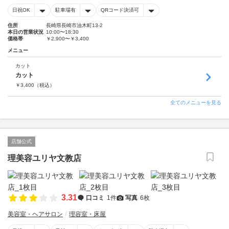
日祝OK
駐車場有
QRコード決済可
住所
長崎県長崎市油木町13-2
本日の営業状況
10:00〜18:30
価格帯
￥2,900〜￥3,400
メニュー
カット
カット
￥
3,400
（税込）
全てのメニューを見る
店舗公式
理美容ユリヤ文教店
3.31
口コミ
1件
写真
6枚
美容室・ヘアサロン
理容室・床屋