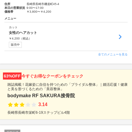
住所
長崎県長崎市磯道町45-4
本日の営業状況
9:00〜17:00
価格帯
￥3,800〜￥4,200
メニュー
カット
女性のヘアカット
￥
4,200
（税込）
販売中
全てのメニューを見る
63%OFF
今すぐお得なクーポンをチェック
雑誌掲載！花嫁姿に自信を持つための「ブライダル整体」｜婚活応援！健康
と美を形づくるための「美容整体」
bodymake RF SAKURA接骨院
3.14
長崎県長崎市栄町6-19ステップビル4階