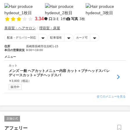
3.34
口コミ
1件
写真
3枚
美容室・ヘアサロン
理容室・床屋
配達・デリバリー対応
駐車場有
カード可
住所
長崎県長崎市住吉町1-15
本日の営業状況
9:00〜19:00
メニュー
カット
メンズ 一般 ヘアカットメニュー内容 カット＋プチヘッドスパ レ
ディースカット＋プチヘッドスパ
￥
3,800
（税込）
販売中
全てのメニューを見る
店舗公式
アフェリー