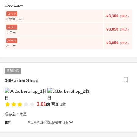
主なメニュー
カット
3,300
￥
（税込）
小学生カット
カラー
3,850
￥
（税込）
カラー
パーマ
3,850
￥
（税込）
パーマ
店舗公式
36BarberShop
3.01
写真
2枚
理容室・床屋
住所
岡山県岡山市北区伊福町1丁目5-1