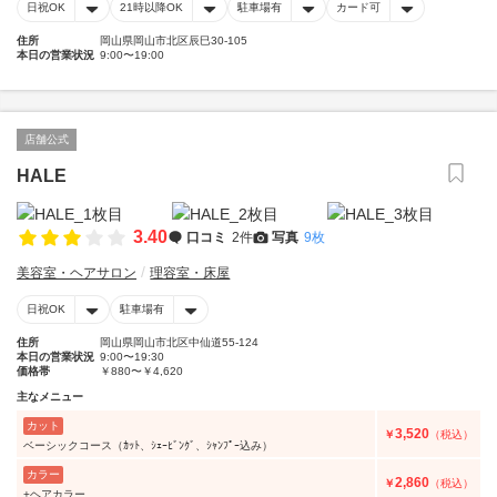
日祝OK
21時以降OK
駐車場有
カード可
住所
岡山県岡山市北区辰巳30-105
本日の営業状況
9:00〜19:00
店舗公式
HALE
3.40
口コミ
2件
写真
9枚
美容室・ヘアサロン
理容室・床屋
日祝OK
駐車場有
住所
岡山県岡山市北区中仙道55-124
本日の営業状況
9:00〜19:30
価格帯
￥880〜￥4,620
主なメニュー
カット
3,520
￥
（税込）
ベーシックコース（ｶｯﾄ、ｼｪｰﾋﾞﾝｸﾞ、ｼｬﾝﾌﾟｰ込み）
カラー
2,860
￥
（税込）
+ヘアカラー