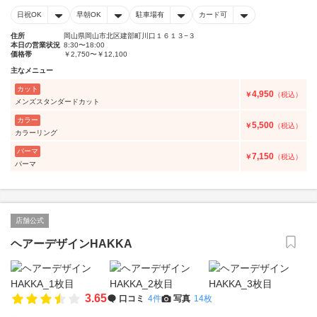
日祝OK
早朝OK
駐車場有
カード可
住所
岡山県岡山市北区建部町川口１６１３−３
本日の営業状況
8:30〜18:00
価格帯
￥2,750〜￥12,100
主なメニュー
カット
4,950
￥
（税込）
メンズスタンダードカット
カラー
5,500
￥
（税込）
カラーリング
パーマ
7,150
￥
（税込）
パーマ
店舗公式
ヘアーデザインHAKKA
3.65
口コミ
4件
写真
14枚