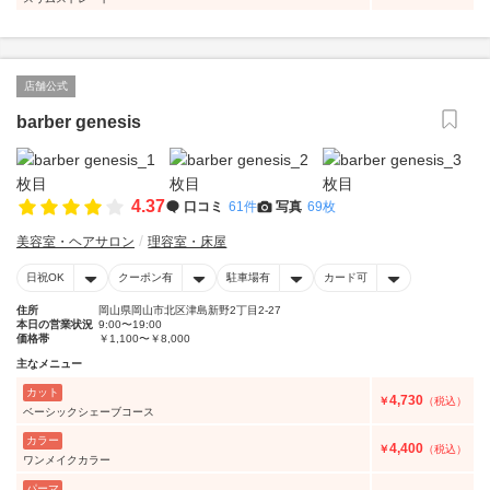
店舗公式
barber genesis
4.37
口コミ
61件
写真
69枚
美容室・ヘアサロン
理容室・床屋
日祝OK
クーポン有
駐車場有
カード可
住所
岡山県岡山市北区津島新野2丁目2-27
本日の営業状況
9:00〜19:00
価格帯
￥1,100〜￥8,000
主なメニュー
カット
4,730
￥
（税込）
ベーシックシェーブコース
カラー
4,400
￥
（税込）
ワンメイクカラー
パーマ