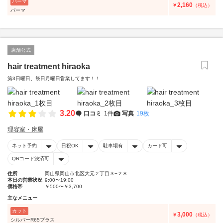
パーマ
2,160
￥
（税込）
パーマ
店舗公式
hair treatment hiraoka
第3日曜日、祭日月曜日営業してます！！
3.20
口コミ
1件
写真
19枚
理容室・床屋
ネット予約
日祝OK
駐車場有
カード可
QRコード決済可
住所
岡山県岡山市北区大元２丁目３−２８
本日の営業状況
9:00〜19:00
価格帯
￥500〜￥3,700
主なメニュー
カット
3,000
￥
（税込）
シルバーR65プラス