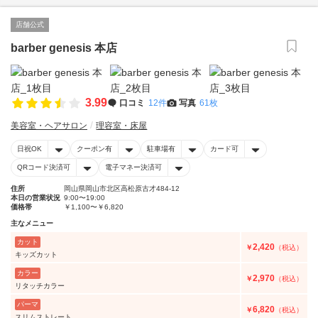
店舗公式
barber genesis 本店
3.99
口コミ
12件
写真
61枚
美容室・ヘアサロン
理容室・床屋
日祝OK
クーポン有
駐車場有
カード可
QRコード決済可
電子マネー決済可
住所
岡山県岡山市北区高松原古才484-12
本日の営業状況
9:00〜19:00
価格帯
￥1,100〜￥6,820
主なメニュー
カット
2,420
￥
（税込）
キッズカット
カラー
2,970
￥
（税込）
リタッチカラー
パーマ
6,820
￥
（税込）
スリムストレート