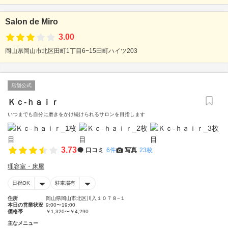
Salon de Miro
3.00
岡山県岡山市北区田町1丁目6−15田町ハイツ203
店舗公式
Ｋｃ‐ｈａｉｒ
いつまでも自分に磨きをかけ続けられるサロンを目指します
3.73
口コミ
6件
写真
23枚
理容室・床屋
日祝OK
駐車場有
住所
岡山県岡山市北区川入１０７８−１
本日の営業状況
9:00〜19:00
価格帯
￥1,320〜￥4,290
主なメニュー