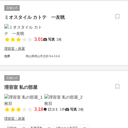
店舗公式
ミオスタイル カトテ 一友晄
3.01
写真
1枚
理容室・床屋
住所
岡山県岡山市北区今4-13-6
店舗公式
理容室 私の部屋
3.18
口コミ
1件
写真
2枚
理容室・床屋
日祝OK
駐車場有
QRコード決済可