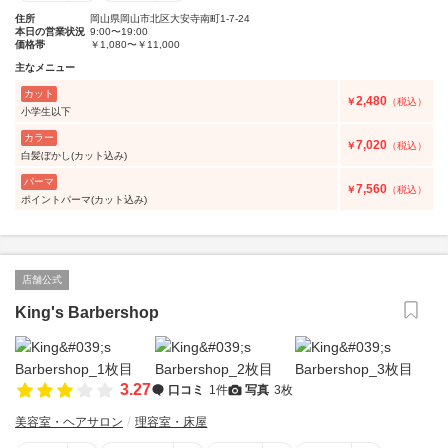
住所
岡山県岡山市北区大安寺南町1-7-24
本日の営業状況
9:00〜19:00
価格帯
￥1,080〜￥11,000
主なメニュー
カット
2,480
￥
（税込）
小学生以下
カラー
7,020
￥
（税込）
白髪ぼかし(カット込み)
パーマ
7,560
￥
（税込）
ポイントパーマ(カット込み)
店舗公式
King's Barbershop
3.27
口コミ
1件
写真
3枚
美容室・ヘアサロン
理容室・床屋