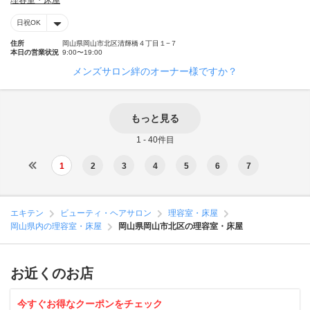
理容室・床屋
日祝OK
住所
岡山県岡山市北区清輝橋４丁目１−７
本日の営業状況
9:00〜19:00
メンズサロン絆のオーナー様ですか？
もっと見る
1 - 40件目
1
2
3
4
5
6
7
エキテン
ビューティ・ヘアサロン
理容室・床屋
岡山県内の理容室・床屋
岡山県岡山市北区の理容室・床屋
お近くのお店
今すぐお得なクーポンをチェック