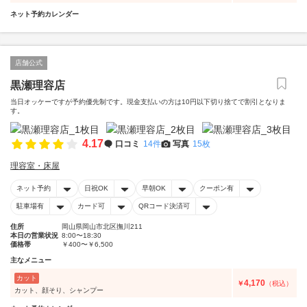
ネット予約カレンダー
店舗公式
黒瀬理容店
当日オッケーですが予約優先制です。現金支払いの方は10円以下切り捨てで割引となりま
す。
4.17
口コミ
14件
写真
15枚
理容室・床屋
ネット予約
日祝OK
早朝OK
クーポン有
駐車場有
カード可
QRコード決済可
住所
岡山県岡山市北区撫川211
本日の営業状況
8:00〜18:30
価格帯
￥400〜￥6,500
主なメニュー
カット
4,170
￥
（税込）
カット、顔そり、シャンプー