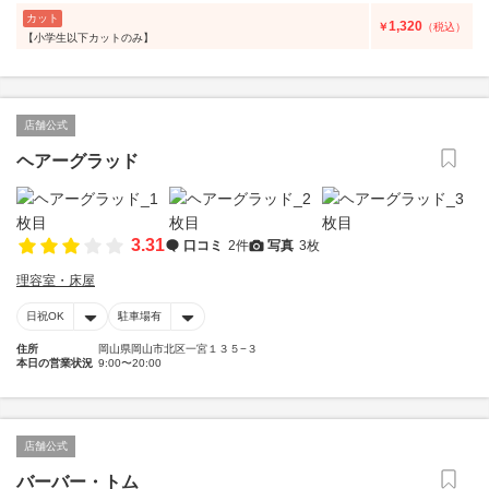
カット
1,320
￥
（税込）
【小学生以下カットのみ】
店舗公式
ヘアーグラッド
3.31
口コミ
2件
写真
3枚
理容室・床屋
日祝OK
駐車場有
住所
岡山県岡山市北区一宮１３５−３
本日の営業状況
9:00〜20:00
店舗公式
バーバー・トム