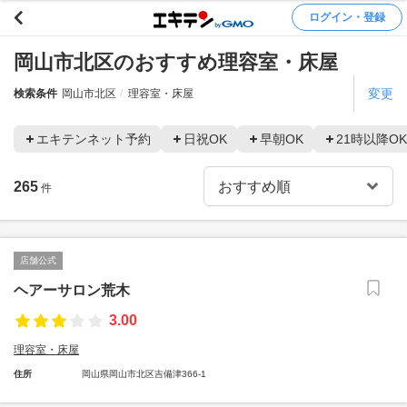
ログイン・登録
岡山市北区のおすすめ理容室・床屋
変更
検索条件
岡山市北区
理容室・床屋
エキテンネット予約
日祝OK
早朝OK
21時以降OK
265
件
店舗公式
ヘアーサロン荒木
3.00
理容室・床屋
住所
岡山県岡山市北区吉備津366-1