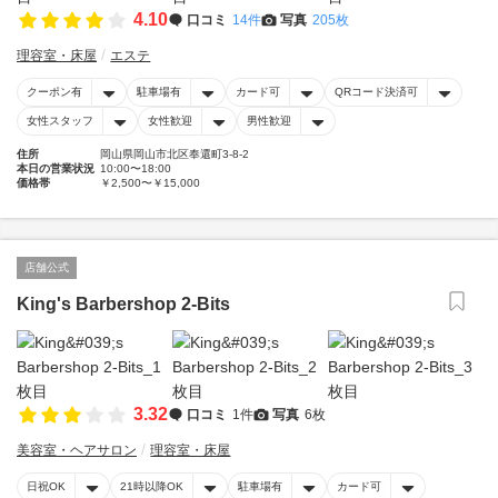
4.10
口コミ
14件
写真
205枚
理容室・床屋
エステ
クーポン有
駐車場有
カード可
QRコード決済可
女性スタッフ
女性歓迎
男性歓迎
住所
岡山県岡山市北区奉還町3-8-2
本日の営業状況
10:00〜18:00
価格帯
￥2,500〜￥15,000
店舗公式
King's Barbershop 2-Bits
3.32
口コミ
1件
写真
6枚
美容室・ヘアサロン
理容室・床屋
日祝OK
21時以降OK
駐車場有
カード可