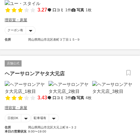
3.27
口コミ
1件
写真
1枚
理容室・床屋
クーポン有
住所
岡山県岡山市北区表町３丁目１５−９
店舗公式
ヘアーサロンアヤタ大元店
3.43
口コミ
3件
写真
4枚
理容室・床屋
日祝OK
駐車場有
住所
岡山県岡山市北区大元上町８−３２
本日の営業状況
9:00〜19:00