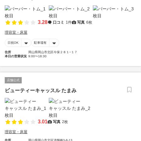
3.28
口コミ
1件
写真
6枚
理容室・床屋
日祝OK
駐車場有
住所
岡山県岡山市北区今保２８１−１７
本日の営業状況
9:00〜18:30
店舗公式
ビューティーキャッスル たまみ
3.01
写真
2枚
理容室・床屋
住所
岡山県岡山市北区清輝橋3-8-13