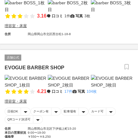
3.16
口コミ
1件
写真
3枚
理容室・床屋
住所
岡山県岡山市北区西古松1-18-8
店舗公式
EVOGUE BARBER SHOP
4.21
口コミ
17件
写真
104枚
理容室・床屋
日祝OK
クーポン有
駐車場有
カード可
QRコード決済可
住所
岡山県岡山市北区下伊福上町15-20
本日の営業状況
9:00〜19:00
価格帯
￥550〜￥8,250