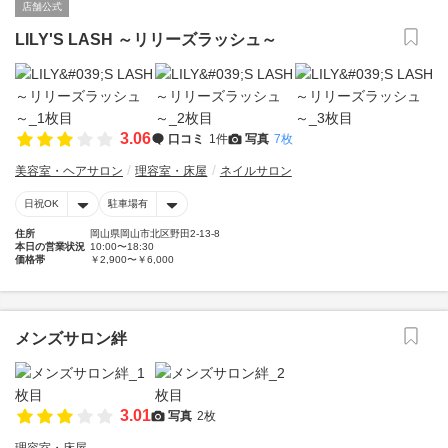
店舗公式
LILY'S LASH ～リリーズラッシュ～
3.06
口コミ
1件
写真
7枚
美容室・ヘアサロン
理容室・床屋
ネイルサロン
日祝OK
駐車場有
住所
岡山県岡山市北区野田2-13-8
本日の営業状況
10:00〜18:30
価格帯
￥2,900〜￥6,000
メンズサロン絆
3.01
写真
2枚