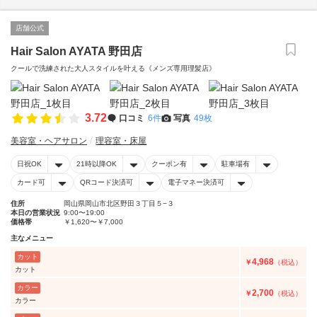
店舗公式
Hair Salon AYATA 野田店
クールで洗練された大人スタイルを叶える《メンズ専用理髪店》
3.72
口コミ
6件
写真
49枚
美容室・ヘアサロン
理容室・床屋
日祝OK
21時以降OK
クーポン有
駐車場有
カード可
QRコード決済可
電子マネー決済可
住所
岡山県岡山市北区野田３丁目５−３
本日の営業状況
9:00〜19:00
価格帯
￥1,620〜￥7,000
主なメニュー
カット
4,968
￥
（税込）
カット
カラー
2,700
￥
（税込）
カラー