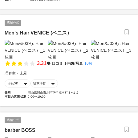
店舗公式
Men's Hair VENICE (ベニス）
3.31
口コミ
1件
写真
10枚
理容室・床屋
日祝OK
駐車場有
住所
岡山県岡山市北区下伊福本町３−１２
本日の営業状況
9:00〜19:00
店舗公式
barber BOSS