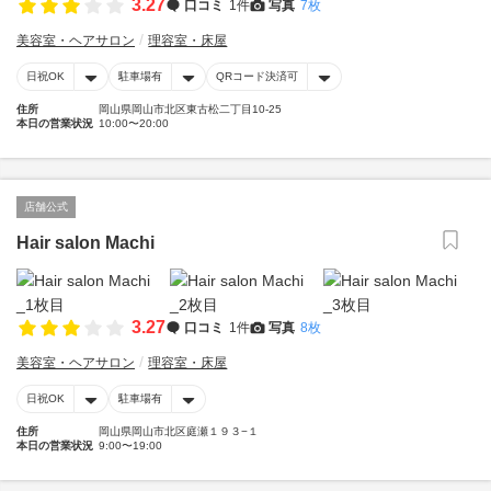
3.27
口コミ
1件
写真
7枚
美容室・ヘアサロン
理容室・床屋
日祝OK
駐車場有
QRコード決済可
住所
岡山県岡山市北区東古松二丁目10-25
本日の営業状況
10:00〜20:00
店舗公式
Hair salon Machi
3.27
口コミ
1件
写真
8枚
美容室・ヘアサロン
理容室・床屋
日祝OK
駐車場有
住所
岡山県岡山市北区庭瀬１９３−１
本日の営業状況
9:00〜19:00