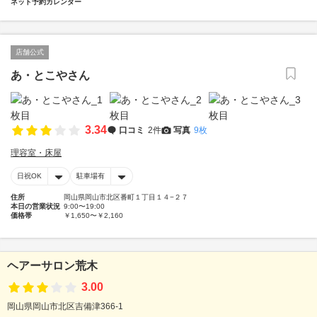
ネット予約カレンダー
店舗公式
あ・とこやさん
3.34
口コミ
2件
写真
9枚
理容室・床屋
日祝OK
駐車場有
住所
岡山県岡山市北区番町１丁目１４−２７
本日の営業状況
9:00〜19:00
価格帯
￥1,650〜￥2,160
ヘアーサロン荒木
3.00
岡山県岡山市北区吉備津366-1