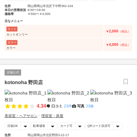
住所
岡山県岡山市北区下中野362-104
本日の営業状況
9:00〜19:00
価格帯
￥500〜￥4,000
主なメニュー
カット
2,000
￥
（税込）
カットオンリー
カラー
4,000
￥
（税込）
カラー
店舗公式
kotonoha 野田店
4.34
口コミ
23件
写真
23枚
美容室・ヘアサロン
理容室・床屋
日祝OK
駐車場有
カード可
QRコード決済可
住所
岡山県岡山市北区野田3-22-17