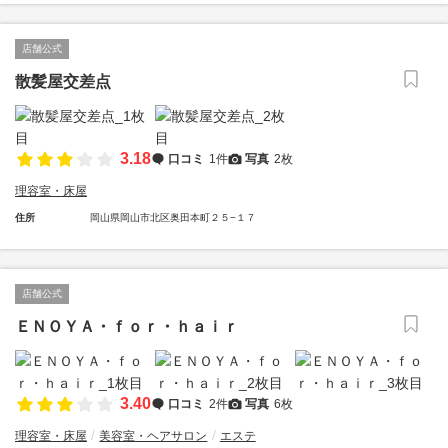
店舗公式
散髪屋交差点
3.18
口コミ
1件
写真
2枚
理容室・床屋
住所
岡山県岡山市北区奥田本町２５−１７
店舗公式
ＥＮＯＹＡ・ｆｏｒ・ｈａｉｒ
3.40
口コミ
2件
写真
6枚
理容室・床屋
美容室・ヘアサロン
エステ