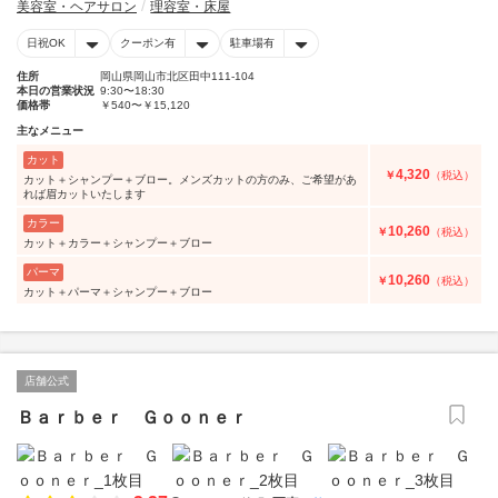
美容室・ヘアサロン
理容室・床屋
日祝OK
クーポン有
駐車場有
住所
岡山県岡山市北区田中111-104
本日の営業状況
9:30〜18:30
価格帯
￥540〜￥15,120
主なメニュー
カット
4,320
￥
（税込）
カット＋シャンプー＋ブロー。メンズカットの方のみ、ご希望があ
れば眉カットいたします
カラー
10,260
￥
（税込）
カット＋カラー＋シャンプー＋ブロー
パーマ
10,260
￥
（税込）
カット＋パーマ＋シャンプー＋ブロー
店舗公式
Ｂａｒｂｅｒ Ｇｏｏｎｅｒ