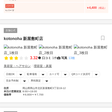
パーマ
4,400
￥
（税込）
+パーマ
店舗公式
kotonoha 新屋敷町店
3.32
口コミ
1件
写真
13枚
美容室・ヘアサロン
理容室・床屋
日祝OK
駐車場有
カード可
QRコード決済可
完全予約制
男性限定
住所
岡山県岡山市北区新屋敷町3丁目19-12
本日の営業状況
9:00〜19:00
価格帯
￥6,600〜￥7,700