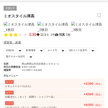
店舗公式
ミオスタイル津高
3.30
口コミ
1件
写真
5枚
理容室・床屋
日祝OK
駐車場有
カード可
QRコード決済可
電子マネー決済可
住所
岡山県岡山市北区栢谷１０６２−１
本日の営業状況
9:00〜19:00
価格帯
￥2,500〜￥9,000
主なメニュー
カット
2,500
￥
（税込）
レギュラーコース(小人)
カラー
4,500
￥
（税込）
白髪ぼかし（カット・顔剃り・シャンプー込）
パーマ
6,500
￥
（税込）
パーマコース（カット・顔剃り・シャンプー込）