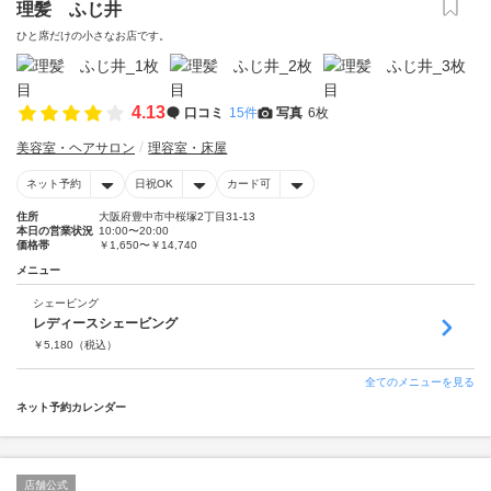
理髪 ふじ井
ひと席だけの小さなお店です。
4.13
口コミ
15件
写真
6枚
美容室・ヘアサロン
理容室・床屋
ネット予約
日祝OK
カード可
住所
大阪府豊中市中桜塚2丁目31-13
本日の営業状況
10:00〜20:00
価格帯
￥1,650〜￥14,740
メニュー
シェービング
レディースシェービング
￥
5,180
（税込）
全てのメニューを見る
ネット予約カレンダー
店舗公式