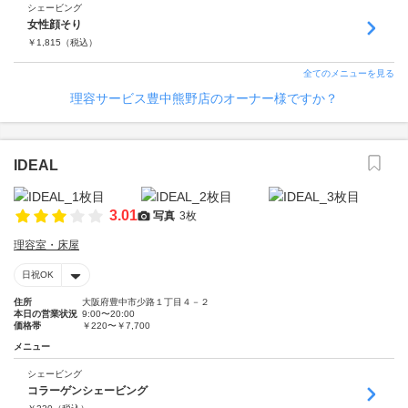
シェービング
女性顔そり
￥
1,815
（税込）
全てのメニューを見る
理容サービス豊中熊野店のオーナー様ですか？
IDEAL
3.01
写真
3枚
理容室・床屋
日祝OK
住所
大阪府豊中市少路１丁目４－２
本日の営業状況
9:00〜20:00
価格帯
￥220〜￥7,700
メニュー
シェービング
コラーゲンシェービング