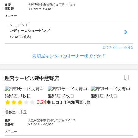
住所
大阪府豊中市熊野町４丁目２−５１
価格帯
￥1,750〜￥4,650
メニュー
シェービング
レディースシェービング
￥
3,650
（税込）
全てのメニューを見る
髪切屋キンタロのオーナー様ですか？
理容サービス豊中熊野店
3.24
口コミ
1件
写真
3枚
理容室・床屋
住所
大阪府豊中市熊野町２丁目１０−７
価格帯
￥1,089〜￥6,050
メニュー