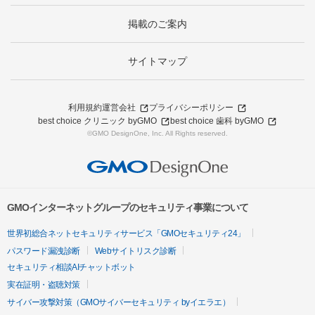
掲載のご案内
サイトマップ
利用規約
運営会社
プライバシーポリシー
best choice クリニック byGMO
best choice 歯科 byGMO
©GMO DesignOne, Inc. All Rights reserved.
GMOインターネットグループのセキュリティ事業について
世界初総合ネットセキュリティサービス「GMOセキュリティ24」
パスワード漏洩診断
Webサイトリスク診断
セキュリティ相談AIチャットボット
実在証明・盗聴対策
サイバー攻撃対策（GMOサイバーセキュリティ byイエラエ）