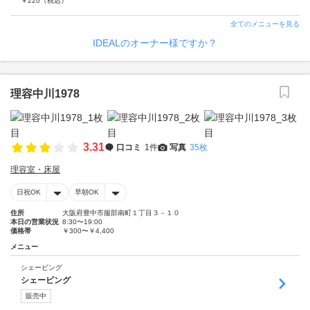
￥
220
（税込）
全てのメニューを見る
IDEALのオーナー様ですか？
理容中川1978
3.31
口コミ
1件
写真
35枚
理容室・床屋
日祝OK
早朝OK
住所
大阪府豊中市服部南町１丁目３－１０
本日の営業状況
8:30〜19:00
価格帯
￥300〜￥4,400
メニュー
シェービング
シェービング
販売中