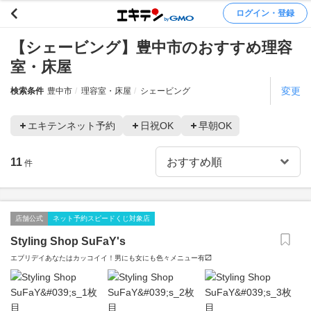
ログイン・登録
【シェービング】豊中市のおすすめ理容
室・床屋
変更
検索条件
豊中市
理容室・床屋
シェービング
エキテンネット予約
日祝OK
早朝OK
11
件
店舗公式
ネット予約スピードくじ対象店
Styling Shop SuFaY's
エブリデイあなたはカッコイイ！男にも女にも色々メニュー有〼