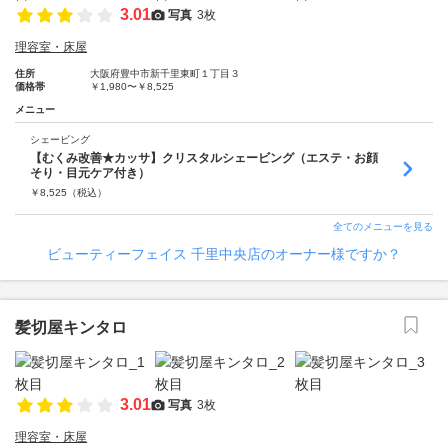
3.01
写真
3枚
理容室・床屋
住所
大阪府豊中市新千里東町１丁目３
価格帯
￥1,980〜￥8,525
メニュー
シェービング
【むくみ改善★カッサ】クリスタルシェービング（エステ・お顔
そり・目元ケア付き）
￥
8,525
（税込）
全てのメニューを見る
ビューティーフェイス 千里中央店のオーナー様ですか？
髪切屋キンタロ
3.01
写真
3枚
理容室・床屋