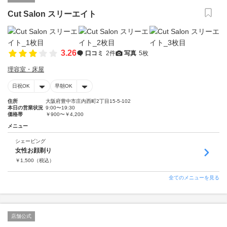
Cut Salon スリーエイト
3.26
口コミ
2件
写真
5枚
理容室・床屋
日祝OK
早朝OK
住所
大阪府豊中市庄内西町2丁目15-5-102
本日の営業状況
9:00〜19:30
価格帯
￥900〜￥4,200
メニュー
シェービング
女性お顔剃り
￥
1,500
（税込）
全てのメニューを見る
店舗公式