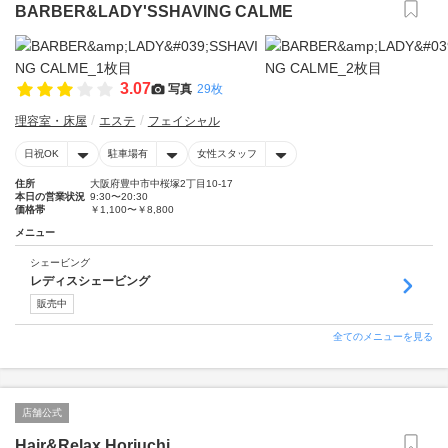
BARBER&LADY'SSHAVING CALME
3.07
写真
29枚
理容室・床屋
エステ
フェイシャル
日祝OK
駐車場有
女性スタッフ
住所
大阪府豊中市中桜塚2丁目10-17
本日の営業状況
9:30〜20:30
価格帯
￥1,100〜￥8,800
メニュー
シェービング
レディスシェービング
販売中
全てのメニューを見る
店舗公式
Hair&Relax Horiuchi