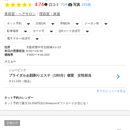
4.74
口コミ
70件
写真
245枚
美容室・ヘアサロン
理容室・床屋
ネット予約
日祝OK
早朝OK
クーポン有
駐車場有
カード可
QRコード決済可
電子マネー決済可
住所
大阪府豊中市北桜塚3-2-23
本日の営業状況
8:00〜19:30
価格帯
￥600〜￥44,000
メニュー
シェービング
ブライダルお顔剃りエステ（180分）個室 女性担当
￥
11,100
（税込）
全てのメニューを見る
ネット予約カレンダー
ネット予約で最大10,000円分のAmazonギフトカードが当たる！
店舗公式