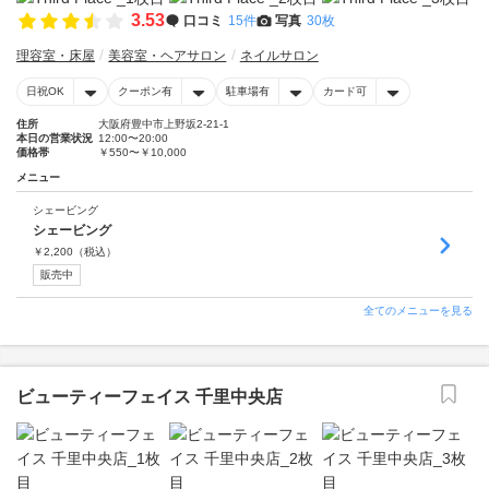
3.53
口コミ
15件
写真
30枚
理容室・床屋
美容室・ヘアサロン
ネイルサロン
日祝OK
クーポン有
駐車場有
カード可
住所
大阪府豊中市上野坂2-21-1
本日の営業状況
12:00〜20:00
価格帯
￥550〜￥10,000
メニュー
シェービング
シェービング
￥
2,200
（税込）
販売中
全てのメニューを見る
ビューティーフェイス 千里中央店