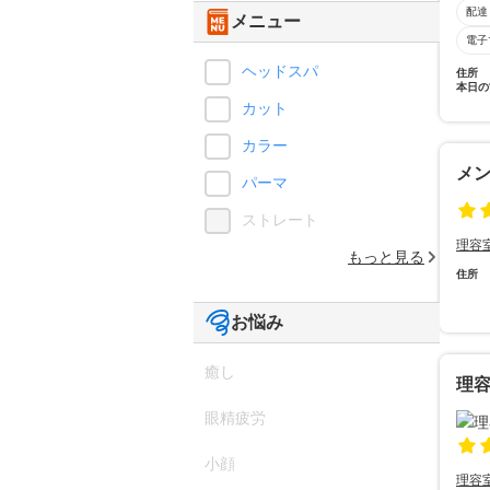
配達
メニュー
電子
ヘッドスパ
住所
本日の
カット
カラー
メ
パーマ
ストレート
理容
もっと見る
住所
お悩み
癒し
理
眼精疲労
小顔
理容