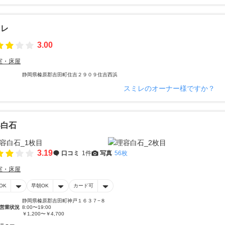
ミレ
3.00
室・床屋
静岡県榛原郡吉田町住吉２９０９住吉西浜
スミレのオーナー様ですか？
容白石
3.19
口コミ
1件
写真
56枚
室・床屋
OK
早朝OK
カード可
静岡県榛原郡吉田町神戸１６３７−８
営業状況
8:00〜19:00
￥1,200〜￥4,700