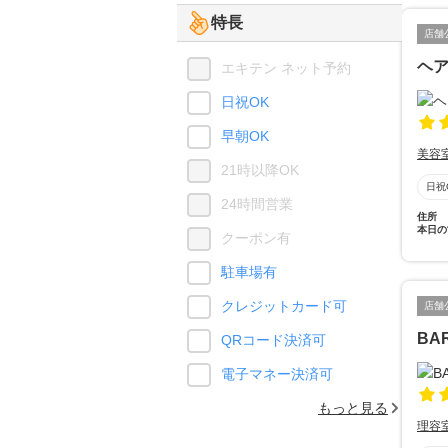
特長
店舗
ヘア
エキテン ネット予約
日祝OK
早朝OK
美容
21時以降OK
日祝
24時間営業
住所
本日の
クーポン有
駐車場有
クレジットカード可
店舗
BA
QRコード決済可
電子マネー決済可
もっと見る
理容