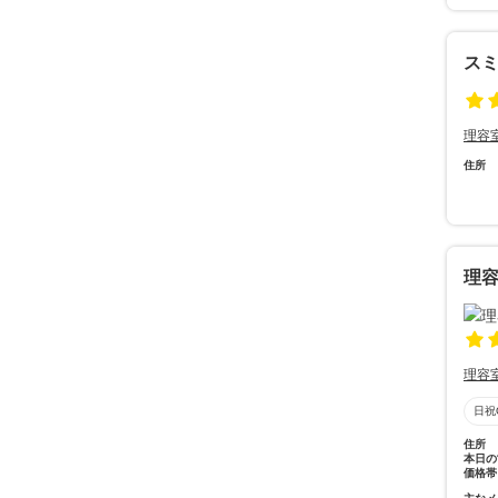
ス
理容
住所
理
理容
日祝
住所
本日の
価格帯