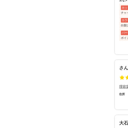
主なメ
カッ
チャ
カラ
白髪
パー
ポイ
さ
理容
住所
大