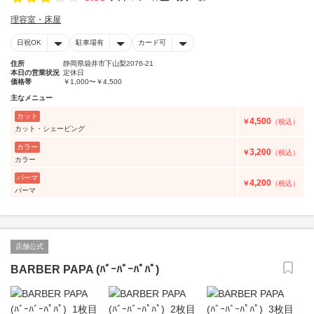
理容室・床屋
日祝OK
駐車場有
カード可
住所
静岡県袋井市下山梨2076-21
本日の営業状況
定休日
価格帯
￥1,000〜￥4,500
主なメニュー
カット
4,500
￥
（税込）
カット・シェービング
カラー
3,200
￥
（税込）
カラー
パーマ
4,200
￥
（税込）
パーマ
店舗公式
BARBER PAPA (ﾊﾞｰﾊﾞｰﾊﾟﾊﾟ)