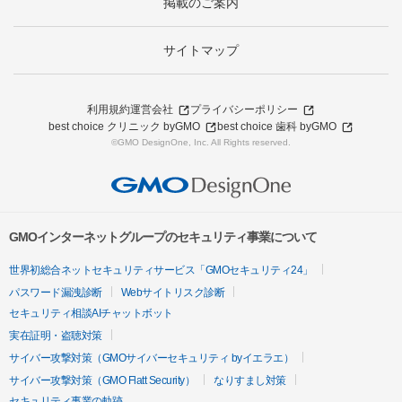
掲載のご案内
サイトマップ
利用規約
運営会社
プライバシーポリシー
best choice クリニック byGMO
best choice 歯科 byGMO
©GMO DesignOne, Inc. All Rights reserved.
GMOインターネットグループのセキュリティ事業について
世界初総合ネットセキュリティサービス「GMOセキュリティ24」
パスワード漏洩診断
Webサイトリスク診断
セキュリティ相談AIチャットボット
実在証明・盗聴対策
サイバー攻撃対策（GMOサイバーセキュリティ byイエラエ）
サイバー攻撃対策（GMO Flatt Security）
なりすまし対策
セキュリティ事業の軌跡