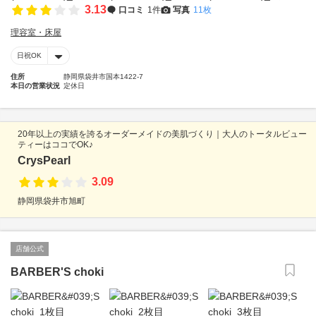
3.13
口コミ
1件
写真
11枚
理容室・床屋
日祝OK
住所
静岡県袋井市国本1422-7
本日の営業状況
定休日
20年以上の実績を誇るオーダーメイドの美肌づくり｜大人のトータルビュー
ティーはココでOK♪
CrysPearl
3.09
静岡県袋井市旭町
店舗公式
BARBER'S choki