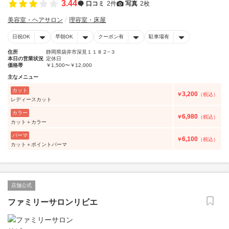
3.44
口コミ
2件
写真
2枚
美容室・ヘアサロン
理容室・床屋
日祝OK
早朝OK
クーポン有
駐車場有
住所
静岡県袋井市深見１１８２−３
本日の営業状況
定休日
価格帯
￥1,500〜￥12,000
主なメニュー
カット
3,200
￥
（税込）
レディースカット
カラー
6,980
￥
（税込）
カット＋カラー
パーマ
6,100
￥
（税込）
カット＋ポイントパーマ
店舗公式
ファミリーサロンリビエ