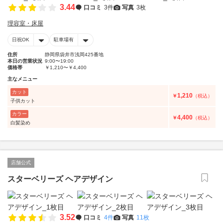
3.44
口コミ
3件
写真
3枚
理容室・床屋
日祝OK
駐車場有
住所
静岡県袋井市浅岡425番地
本日の営業状況
9:00〜19:00
価格帯
￥1,210〜￥4,400
主なメニュー
カット
1,210
￥
（税込）
子供カット
カラー
4,400
￥
（税込）
白髪染め
店舗公式
スターベリーズ ヘアデザイン
3.52
口コミ
4件
写真
11枚