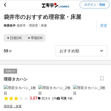
ログイン・登録
袋井市のおすすめ理容室・床屋
変更
検索条件
袋井市
理容室・床屋
日祝OK
早朝OK
59
件
店舗公式
理容タカハシ
3.07
口コミ
1件
写真
6枚
理容室・床屋