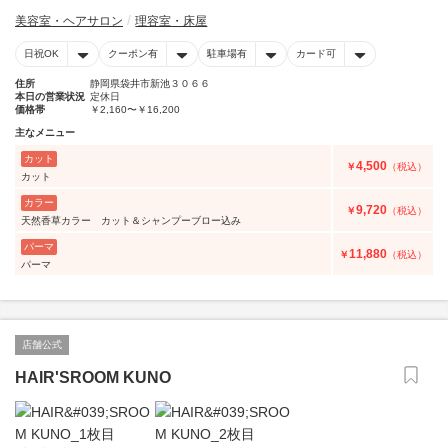
美容室・ヘアサロン
理容室・床屋
日祝OK
クーポン有
駐車場有
カード可
住所
静岡県袋井市新池３０６６
本日の営業状況
定休日
価格帯
￥2,160〜￥16,200
主なメニュー
カット
4,500
￥
（税込）
カット
カラー
9,720
￥
（税込）
天然香草カラー カット＆シャンプーブロー込み
パーマ
11,880
￥
（税込）
パーマ
店舗公式
HAIR'SROOM KUNO