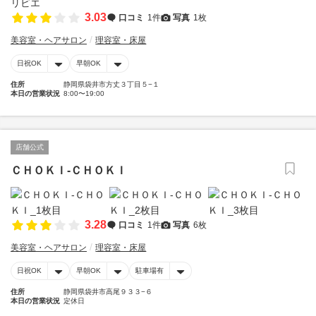
3.03
口コミ
1件
写真
1枚
美容室・ヘアサロン
理容室・床屋
日祝OK
早朝OK
住所
静岡県袋井市方丈３丁目５−１
本日の営業状況
8:00〜19:00
店舗公式
ＣＨＯＫＩ‐ＣＨＯＫＩ
3.28
口コミ
1件
写真
6枚
美容室・ヘアサロン
理容室・床屋
日祝OK
早朝OK
駐車場有
住所
静岡県袋井市高尾９３３−６
本日の営業状況
定休日