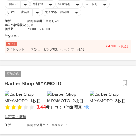
日祝OK
早朝OK
駐車場有
カード可
QRコード決済可
電子マネー決済可
住所
静岡県袋井市高尾町9-3
本日の営業状況
定休日
価格帯
￥800〜￥4,500
主なメニュー
カット
4,100
￥
（税込）
ライトカットコース(シェービング無し・シャンプー付き)
店舗公式
Barber Shop MIYAMOTO
3.44
口コミ
1件
写真
7枚
理容室・床屋
住所
静岡県袋井市上山梨９６８−１