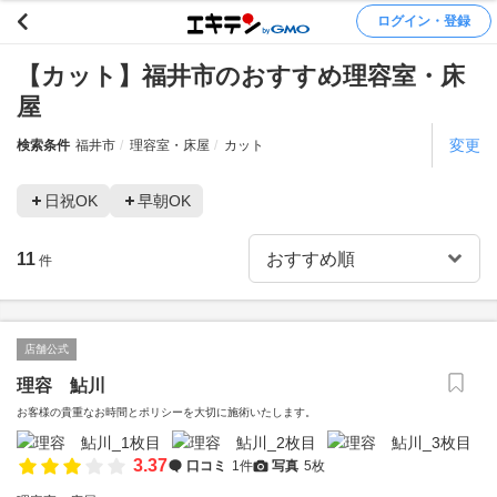
ログイン・登録
【カット】福井市のおすすめ理容室・床
屋
変更
検索条件
福井市
理容室・床屋
カット
日祝OK
早朝OK
11
件
店舗公式
理容 鮎川
お客様の貴重なお時間とポリシーを大切に施術いたします。
3.37
口コミ
1件
写真
5枚