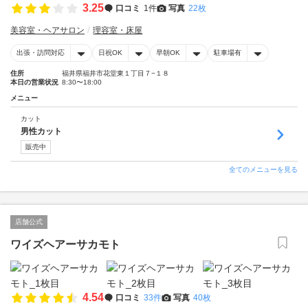
3.25
口コミ
1件
写真
22枚
美容室・ヘアサロン
理容室・床屋
出張・訪問対応
日祝OK
早朝OK
駐車場有
住所
福井県福井市花堂東１丁目７−１８
本日の営業状況
8:30〜18:00
メニュー
カット
男性カット
販売中
全てのメニューを見る
店舗公式
ワイズヘアーサカモト
4.54
口コミ
33件
写真
40枚