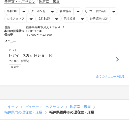
美容室・ヘアサロン
理容室・床屋
早朝OK
クーポン有
駐車場有
QRコード決済可
女性スタッフ
女性歓迎
男性歓迎
お子様連れOK
住所
福井県福井市月見２丁目４−１
本日の営業状況
8:30〜16:30
価格帯
￥2,000〜￥13,300
メニュー
カット
レディースカット(ショート)
￥
3,800
（税込）
販売中
全てのメニューを見る
エキテン
ビューティ・ヘアサロン
理容室・床屋
福井県内の理容室・床屋
福井県福井市の理容室・床屋