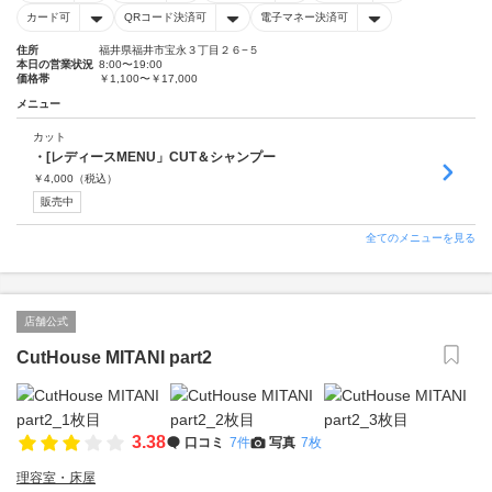
カード可
QRコード決済可
電子マネー決済可
住所
福井県福井市宝永３丁目２６−５
本日の営業状況
8:00〜19:00
価格帯
￥1,100〜￥17,000
メニュー
カット
・[レディースMENU」CUT＆シャンプー
￥
4,000
（税込）
販売中
全てのメニューを見る
店舗公式
CutHouse MITANI part2
3.38
口コミ
7件
写真
7枚
理容室・床屋