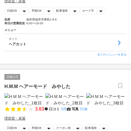
理容室・床屋
日祝OK
早朝OK
駐車場有
カード可
住所
福井県福井市豊島1-9-6
本日の営業状況
8:00〜19:00
メニュー
カット
ヘアカット
全てのメニューを見る
店舗公式
H.M.M ヘアーモード みやした
3.63
口コミ
5件
写真
51枚
理容室・床屋
日祝OK
早朝OK
クーポン有
駐車場有