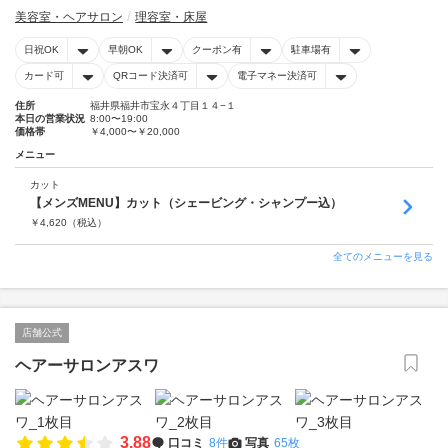
美容室・ヘアサロン
理容室・床屋
日祝OK
早朝OK
クーポン有
駐車場有
カード可
QRコード決済可
電子マネー決済可
住所
福井県福井市宝永４丁目１４−１
本日の営業状況
8:00〜19:00
価格帯
￥4,000〜￥20,000
メニュー
カット
【メンズMENU】カット（シェービング・シャンプー込）
￥
4,620
（税込）
全てのメニューを見る
店舗公式
ヘアーサロンアスワ
3.88
口コミ
8件
写真
65枚