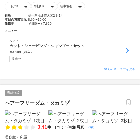
日祝OK
早朝OK
駐車場有
住所
福井県福井市大宮2-9-14
本日の営業状況
8:00〜19:00
価格帯
￥880〜￥7,920
メニュー
カット
カット・シェービング・シャンプー・セット
￥
4,290
（税込）
販売中
全てのメニューを見る
店舗公式
ヘアーフリーダム・タカミゾ
3.41
口コミ
3件
写真
17枚
理容室・床屋