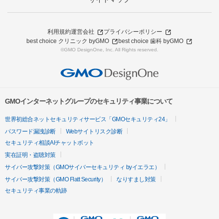
利用規約
運営会社
プライバシーポリシー
best choice クリニック byGMO
best choice 歯科 byGMO
©GMO DesignOne, Inc. All Rights reserved.
GMOインターネットグループのセキュリティ事業について
世界初総合ネットセキュリティサービス「GMOセキュリティ24」
パスワード漏洩診断
Webサイトリスク診断
セキュリティ相談AIチャットボット
実在証明・盗聴対策
サイバー攻撃対策（GMOサイバーセキュリティ byイエラエ）
サイバー攻撃対策（GMO Flatt Security）
なりすまし対策
セキュリティ事業の軌跡