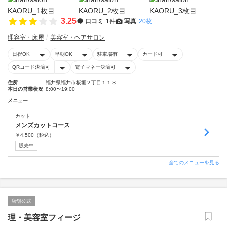
3.25
口コミ
1件
写真
20枚
理容室・床屋
美容室・ヘアサロン
日祝OK
早朝OK
駐車場有
カード可
QRコード決済可
電子マネー決済可
住所
福井県福井市板垣２丁目１１３
本日の営業状況
8:00〜19:00
メニュー
カット
メンズカットコース
￥
4,500
（税込）
販売中
全てのメニューを見る
店舗公式
理・美容室フィージ