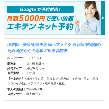
理容師・美容師/理美容系/ヘアメイク 理容師 寮完備の
ため 地方からの応募大歓迎 高待遇
株式会社ナウ・フィールド
勤務地
福井県 福井市
給与タイプ
月給39万円～
雇用形態
正社員
【仕事内容】<職種> 美容院・美容室 [正]理容師・美容師、美容・理容・
サロンその他、ヘアメイク <雇用形態> 正社…
求人の更新日
2026-07-08
スポンサー
求人ボックス