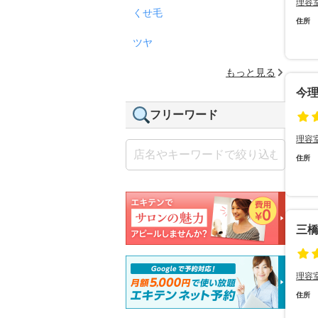
理容
くせ毛
住所
ツヤ
もっと見る
今
フリーワード
理容
住所
三
理容
住所