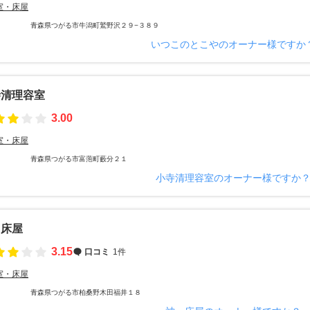
室・床屋
青森県つがる市牛潟町鷲野沢２９−３８９
いつこのとこやのオーナー様ですか
寺清理容室
3.00
室・床屋
青森県つがる市富萢町藪分２１
小寺清理容室のオーナー様ですか
・床屋
3.15
口コミ
1件
室・床屋
青森県つがる市柏桑野木田福井１８