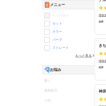
メニュー
ヘッドスパ
理容
住所
カット
カラー
パーマ
き
ストレート
もっと見る
理容
住所
お悩み
癒し
眼精疲労
神
小顔