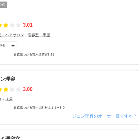
公式
3.01
室・ヘアサロン
理容室・床屋
場有
青森県つがる市木造若宮3-21
ュン理容
3.00
室・床屋
青森県つがる市牛潟町村上１１−３０
ジュン理容のオーナー様ですか？
ルミ理容室