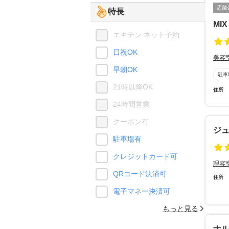
店舗
特長
MIX
エキテン ネット予約
日祝OK
美容
早朝OK
駐車
21時以降OK
住所
24時間営業
クーポン有
ジ
駐車場有
クレジットカード可
理容
QRコード決済可
住所
電子マネー決済可
もっと見る
ナ