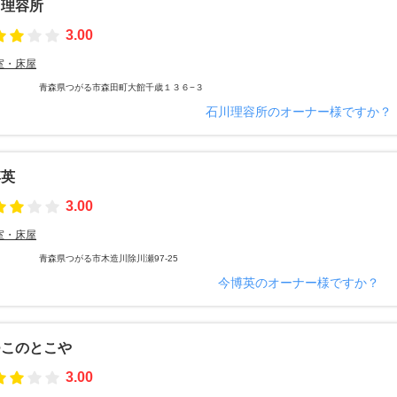
川理容所
3.00
室・床屋
青森県つがる市森田町大館千歳１３６−３
石川理容所のオーナー様ですか？
博英
3.00
室・床屋
青森県つがる市木造川除川瀬97-25
今博英のオーナー様ですか？
つこのとこや
3.00