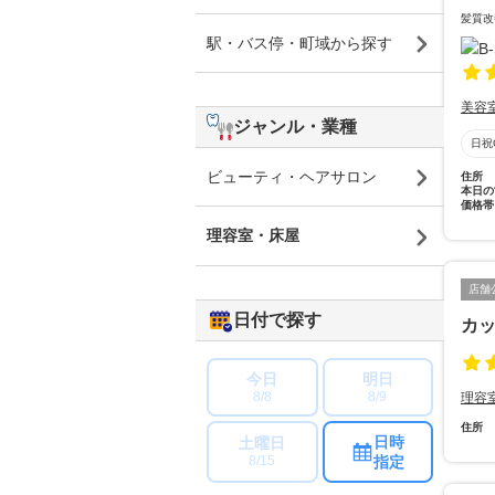
髪質改
駅・バス停・町域から探す
美容
ジャンル・業種
日祝
ビューティ・ヘアサロン
住所
本日の
価格帯
理容室・床屋
店舗
日付で探す
カ
今日
明日
8/8
8/9
理容
住所
日時
土曜日
指定
8/15