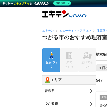
無料診断
エキテン
ビューティ・ヘアサロン
理容室
つがる市のおすすめ理容室
検索条
お店に行
来て
届けても
く
もらう
らう
日
エリア
54
件
青森県
店舗
つがる市
B-S