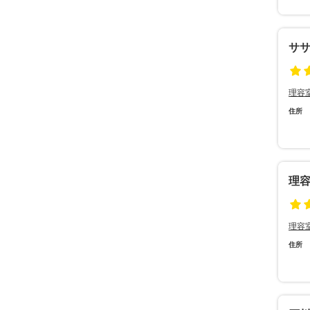
サ
理容
住所
理
理容
住所