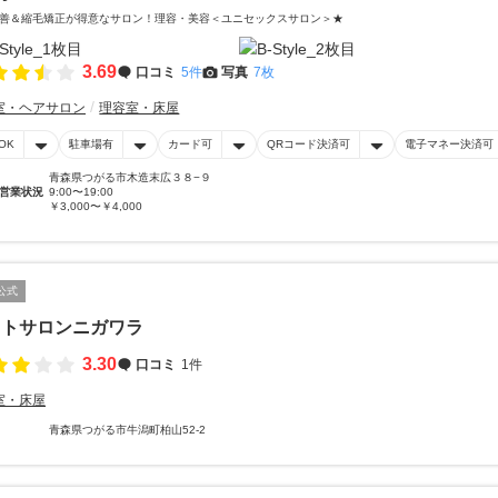
善＆縮毛矯正が得意なサロン！理容・美容＜ユニセックスサロン＞★
3.69
口コミ
5件
写真
7枚
室・ヘアサロン
理容室・床屋
OK
駐車場有
カード可
QRコード決済可
電子マネー決済可
青森県つがる市木造末広３８−９
営業状況
9:00〜19:00
￥3,000〜￥4,000
公式
ットサロンニガワラ
3.30
口コミ
1件
室・床屋
青森県つがる市牛潟町柏山52-2