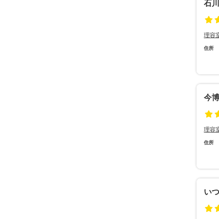
石
理容
住所
今
理容
住所
い