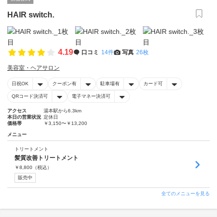
HAIR switch.
4.19
口コミ
14件
写真
26枚
美容室・ヘアサロン
日祝OK
クーポン有
駐車場有
カード可
QRコード決済可
電子マネー決済可
アクセス
湯本駅から6.3km
本日の営業状況
定休日
価格帯
￥3,150〜￥13,200
メニュー
トリートメント
髪質改善トリートメント
￥
8,800
（税込）
販売中
全てのメニューを見る