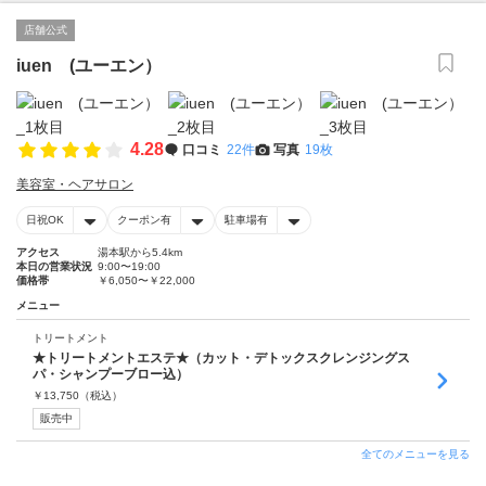
店舗公式
iuen (ユーエン）
4.28
口コミ
22件
写真
19枚
美容室・ヘアサロン
日祝OK
クーポン有
駐車場有
アクセス
湯本駅から5.4km
本日の営業状況
9:00〜19:00
価格帯
￥6,050〜￥22,000
メニュー
トリートメント
★トリートメントエステ★（カット・デトックスクレンジングス
パ・シャンプーブロー込）
￥
13,750
（税込）
販売中
全てのメニューを見る