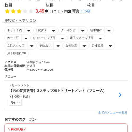
3.49
口コミ
2件
写真
115枚
美容室・ヘアサロン
ネット予約
日祝OK
クーポン有
駐車場有
カード可
QRコード決済可
電子マネー決済可
女性スタッフ
予約あり
女性歓迎
男性歓迎
お子様連れOK
アクセス
湯本駅から7.6km
本日の営業状況
定休日
価格帯
￥3,000〜￥18,000
メニュー
トリートメント
【男の髪質改善】3ステップ極上トリートメント（ブロー込）
￥
3,000
（税込）
受付中
全てのメニューを見る
おすすめのクーポン
PickUp