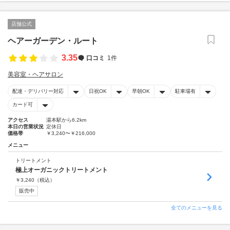
店舗公式
ヘアーガーデン・ルート
3.35
口コミ
1件
美容室・ヘアサロン
配達・デリバリー対応
日祝OK
早朝OK
駐車場有
カード可
アクセス
湯本駅から6.2km
本日の営業状況
定休日
価格帯
￥3,240〜￥216,000
メニュー
トリートメント
極上オーガニックトリートメント
￥
3,240
（税込）
販売中
全てのメニューを見る