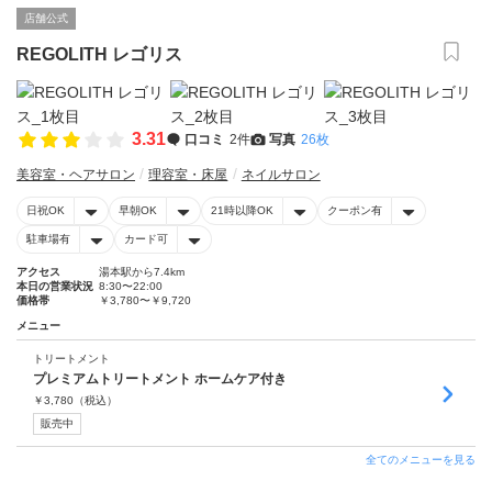
店舗公式
REGOLITH レゴリス
3.31
口コミ
2件
写真
26枚
美容室・ヘアサロン
理容室・床屋
ネイルサロン
日祝OK
早朝OK
21時以降OK
クーポン有
駐車場有
カード可
アクセス
湯本駅から7.4km
本日の営業状況
8:30〜22:00
価格帯
￥3,780〜￥9,720
メニュー
トリートメント
プレミアムトリートメント ホームケア付き
￥
3,780
（税込）
販売中
全てのメニューを見る