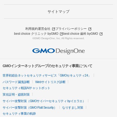
サイトマップ
利用規約
運営会社
プライバシーポリシー
best choice クリニック byGMO
best choice 歯科 byGMO
©GMO DesignOne, Inc. All Rights reserved.
GMOインターネットグループのセキュリティ事業について
世界初総合ネットセキュリティサービス「GMOセキュリティ24」
パスワード漏洩診断
Webサイトリスク診断
セキュリティ相談AIチャットボット
実在証明・盗聴対策
サイバー攻撃対策（GMOサイバーセキュリティ byイエラエ）
サイバー攻撃対策（GMO Flatt Security）
なりすまし対策
セキュリティ事業の軌跡