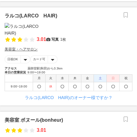
ラルコ(LARCO HAIR)
3.01
写真
1枚
美容室・ヘアサロン
日祝OK
カード可
アクセス
薬師堂駅(秋田)から3.3km
本日の営業状況
9:00〜19:00
月
火
水
木
金
土
日
祝
9:00~19:00
休
ラルコ(LARCO HAIR)のオーナー様ですか？
美容室 ボヌール(bonheur)
3.01