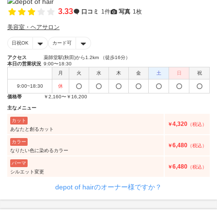
3.33
口コミ
1件
写真
1枚
美容室・ヘアサロン
日祝OK
カード可
アクセス
薬師堂駅(秋田)から1.2km （徒歩16分）
本日の営業状況
9:00〜18:30
月
火
水
木
金
土
日
祝
9:00~18:30
休
価格帯
￥2,160〜￥16,200
主なメニュー
カット
4,320
￥
（税込）
あなたと創るカット
カラー
6,480
￥
（税込）
なりたい色に染めるカラー
パーマ
6,480
￥
（税込）
シルエット変更
depot of hairのオーナー様ですか？