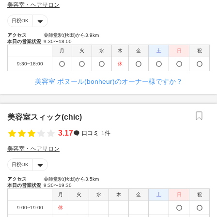
美容室・ヘアサロン
日祝OK
アクセス
薬師堂駅(秋田)から3.9km
本日の営業状況
9:30〜18:00
月
火
水
木
金
土
日
祝
9:30~18:00
休
美容室 ボヌール(bonheur)のオーナー様ですか？
美容室スィック(chic)
3.17
口コミ
1件
美容室・ヘアサロン
日祝OK
アクセス
薬師堂駅(秋田)から3.5km
本日の営業状況
9:30〜19:30
月
火
水
木
金
土
日
祝
9:00~19:00
休