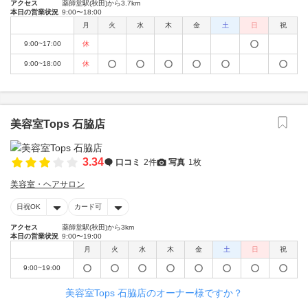
アクセス
薬師堂駅(秋田)から3.7km
本日の営業状況
9:00〜18:00
月
火
水
木
金
土
日
祝
9:00~17:00
休
9:00~18:00
休
美容室Tops 石脇店
3.34
口コミ
2件
写真
1枚
美容室・ヘアサロン
日祝OK
カード可
アクセス
薬師堂駅(秋田)から3km
本日の営業状況
9:00〜19:00
月
火
水
木
金
土
日
祝
9:00~19:00
美容室Tops 石脇店のオーナー様ですか？