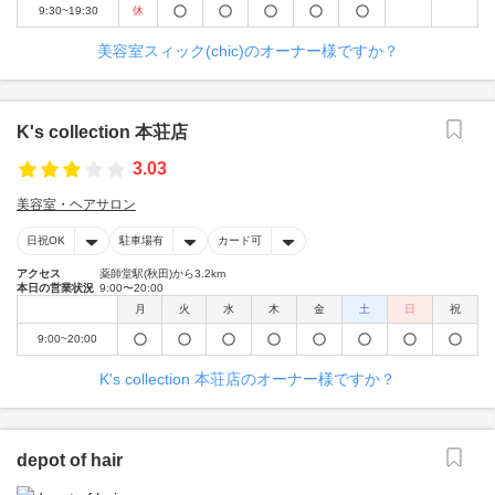
9:30~19:30
休
美容室スィック(chic)のオーナー様ですか？
K's collection 本荘店
3.03
美容室・ヘアサロン
日祝OK
駐車場有
カード可
アクセス
薬師堂駅(秋田)から3.2km
本日の営業状況
9:00〜20:00
月
火
水
木
金
土
日
祝
9:00~20:00
K's collection 本荘店のオーナー様ですか？
depot of hair