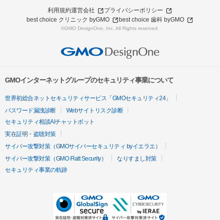
利用規約
運営会社
プライバシーポリシー
best choice クリニック byGMO
best choice 歯科 byGMO
©GMO DesignOne, Inc. All Rights reserved.
GMOインターネットグループのセキュリティ事業について
世界初総合ネットセキュリティサービス「GMOセキュリティ24」
パスワード漏洩診断
Webサイトリスク診断
セキュリティ相談AIチャットボット
実在証明・盗聴対策
サイバー攻撃対策（GMOサイバーセキュリティ byイエラエ）
サイバー攻撃対策（GMO Flatt Security）
なりすまし対策
セキュリティ事業の軌跡