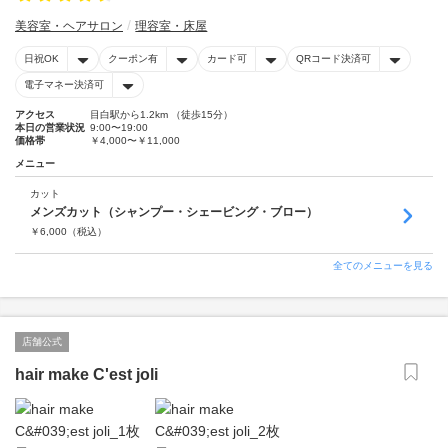
美容室・ヘアサロン
理容室・床屋
日祝OK
クーポン有
カード可
QRコード決済可
電子マネー決済可
アクセス
目白駅から1.2km （徒歩15分）
本日の営業状況
9:00〜19:00
価格帯
￥4,000〜￥11,000
メニュー
カット
メンズカット（シャンプー・シェービング・ブロー）
￥
6,000
（税込）
全てのメニューを見る
店舗公式
hair make C'est joli