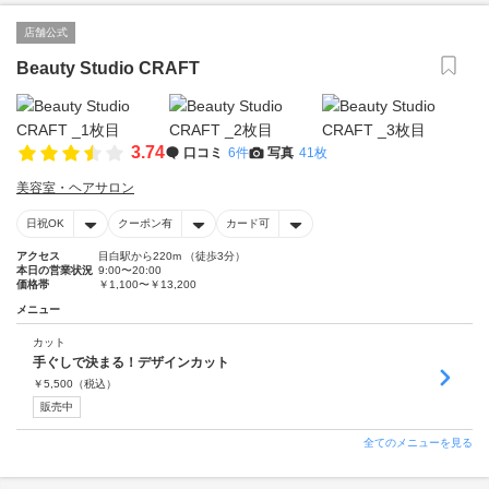
店舗公式
Beauty Studio CRAFT
3.74
口コミ
6件
写真
41枚
美容室・ヘアサロン
日祝OK
クーポン有
カード可
アクセス
目白駅から220m （徒歩3分）
本日の営業状況
9:00〜20:00
価格帯
￥1,100〜￥13,200
メニュー
カット
手ぐしで決まる！デザインカット
￥
5,500
（税込）
販売中
全てのメニューを見る