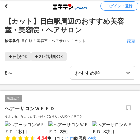
ログイン・登録
【カット】目白駅周辺のおすすめ美容
室・美容院・ヘアサロン
変更
検索条件
目白駅
美容室・ヘアサロン
カット
日祝OK
21時以降OK
8
件
店舗公式
ヘアーサロンＷＥＥＤ
今よりも、ちょっとオシャレになりたい人のヘアサロン
4.54
口コミ
39件
写真
24枚