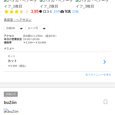
3.95
口コミ
10件
写真
22枚
美容室・ヘアサロン
日祝OK
カード可
アクセス
目白駅から150m （徒歩2分）
本日の営業状況
10:00〜20:00
価格帯
￥3,240〜￥19,800
メニュー
カット
カット
￥
5,500
（税込）
全てのメニューを見る
店舗公式
buZón