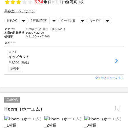
3.34
口コミ
1件
写真
1枚
美容室・ヘアサロン
日祝OK
21時以降OK
クーポン有
カード可
アクセス
目白駅から1.1km （徒歩14分）
本日の営業状況
10:00〜22:00
価格帯
￥1,100〜￥7,700
メニュー
カット
キッズカット
￥
2,500
（税込）
販売中
全てのメニューを見る
店舗公式
Hoem（ホーエム）