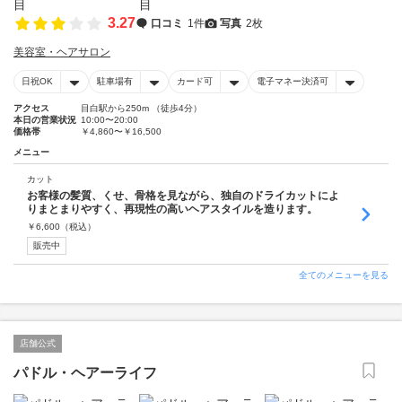
3.27
口コミ
1件
写真
2枚
美容室・ヘアサロン
日祝OK
駐車場有
カード可
電子マネー決済可
アクセス
目白駅から250m （徒歩4分）
本日の営業状況
10:00〜20:00
価格帯
￥4,860〜￥16,500
メニュー
カット
お客様の髪質、くせ、骨格を見ながら、独自のドライカットによ
りまとまりやすく、再現性の高いヘアスタイルを造ります。
￥
6,600
（税込）
販売中
全てのメニューを見る
店舗公式
パドル・ヘアーライフ