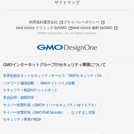
サイトマップ
利用規約
運営会社
プライバシーポリシー
best choice クリニック byGMO
best choice 歯科 byGMO
©GMO DesignOne, Inc. All Rights reserved.
GMOインターネットグループのセキュリティ事業について
世界初総合ネットセキュリティサービス「GMOセキュリティ24」
パスワード漏洩診断
Webサイトリスク診断
セキュリティ相談AIチャットボット
実在証明・盗聴対策
サイバー攻撃対策（GMOサイバーセキュリティ byイエラエ）
サイバー攻撃対策（GMO Flatt Security）
なりすまし対策
セキュリティ事業の軌跡