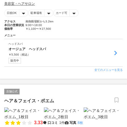
美容室・ヘアサロン
日祝OK
駐車場有
カード可
アクセス
南御殿場駅から3.2km
本日の営業状況
9:00〜18:00
価格帯
￥1,100〜￥27,500
メニュー
ヘッドスパ
オージュア ヘッドスパ
￥
5,500
（税込）
販売中
全てのメニューを見る
店舗公式
ヘア＆フェイス・ポエム
3.33
口コミ
1件
写真
8枚