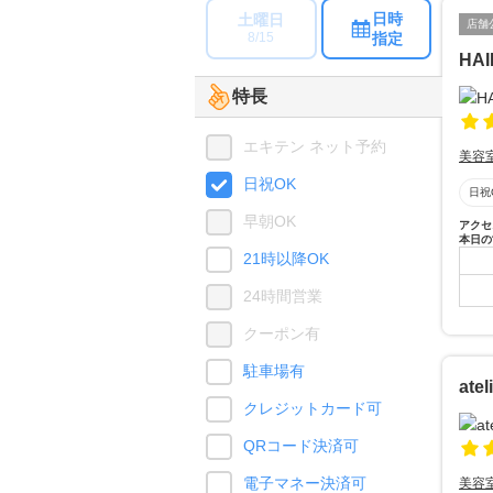
日時
土曜日
店舗
指定
8/15
HAI
特長
エキテン ネット予約
美容
日祝OK
日祝
早朝OK
アクセ
本日の
21時以降OK
24時間営業
クーポン有
駐車場有
ate
クレジットカード可
QRコード決済可
電子マネー決済可
美容