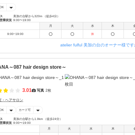
OK
ス
美加の台駅から320m （徒歩4分）
営業状況
9:00〜19:00
月
火
水
木
9:00~19:00
休
atelier fulful 美加の台のオーナー様で
NA～087 hair design store～
3.01
写真
2枚
室・ヘアサロン
OK
カード可
ス
美加の台駅から1.9km （徒歩24分）
営業状況
9:00〜19:00
月
火
水
木