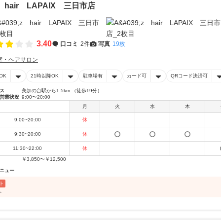
z hair LAPAIX 三日市店
3.40
口コミ
2件
写真
19枚
室・ヘアサロン
OK
21時以降OK
駐車場有
カード可
QRコード決済可
ス
美加の台駅から1.5km （徒歩19分）
営業状況
9:00〜20:00
月
火
水
木
9:00~20:00
休
9:30~20:00
休
11:30~22:00
休
￥3,850〜￥12,500
ニュー
ト
ト