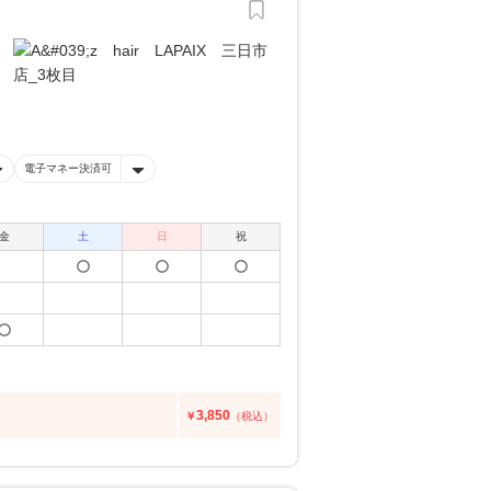
電子マネー決済可
金
土
日
祝
3,850
￥
（税込）