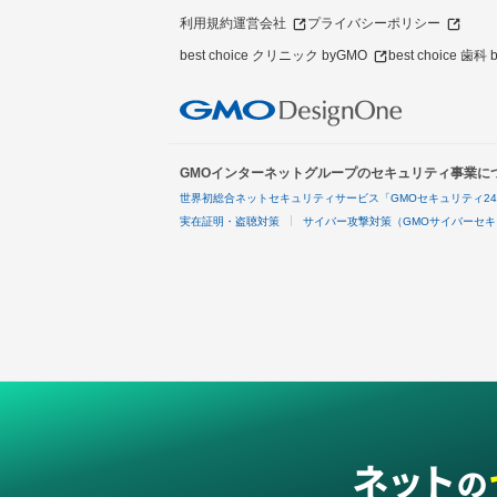
利用規約
運営会社
プライバシーポリシー
best choice クリニック byGMO
best choice 歯科
GMOインターネットグループのセキュリティ事業に
世界初総合ネットセキュリティサービス「GMOセキュリティ2
実在証明・盗聴対策
サイバー攻撃対策（GMOサイバーセキ