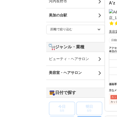
河内長野市
A'
美加の台駅
美容
日祝
ジャンル・業種
アクセ
本日の
ビューティ・ヘアサロン
美容室・ヘアサロン
価格帯
主なメ
日付で探す
カッ
カッ
今日
明日
8/8
8/9