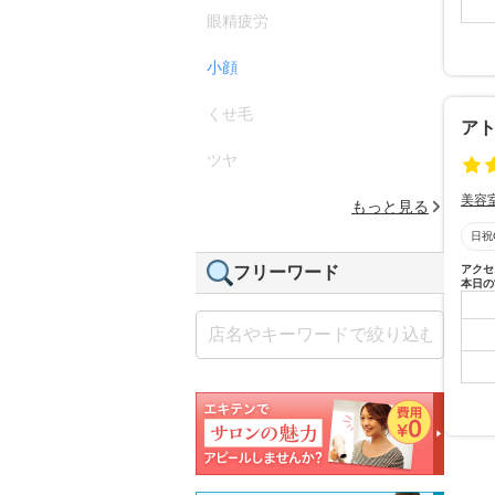
眼精疲労
小顔
くせ毛
アト
ツヤ
美容
もっと見る
日祝
フリーワード
アクセ
本日の