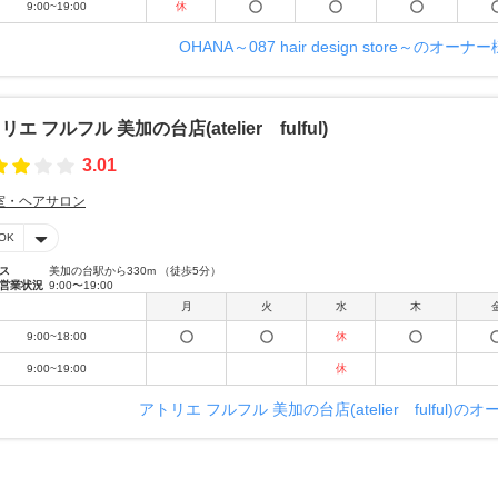
9:00~19:00
休
OHANA～087 hair design store～のオー
リエ フルフル 美加の台店(atelier fulful)
3.01
室・ヘアサロン
OK
ス
美加の台駅から330m （徒歩5分）
営業状況
9:00〜19:00
月
火
水
木
9:00~18:00
休
9:00~19:00
休
アトリエ フルフル 美加の台店(atelier fulful)