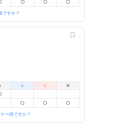
ナー様ですか？
金
土
日
祝
のオーナー様ですか？