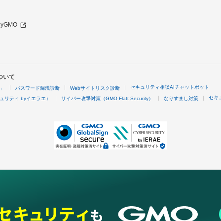
 byGMO
ついて
セキュリティ相談AIチャットボット
4」
パスワード漏洩診断
Webサイトリスク診断
セキ
ュリティ byイエラエ）
サイバー攻撃対策（GMO Flatt Security）
なりすまし対策