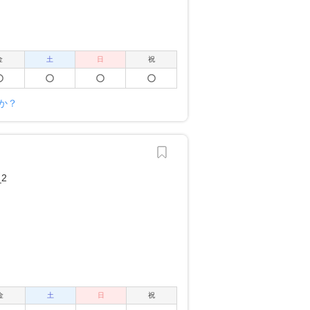
金
土
日
祝
すか？
金
土
日
祝