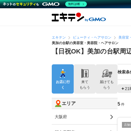
無料診断
エキテン
ビューティ・ヘアサロン
美容室
美加の台駅の美容室・美容院・ヘアサロン
【日祝OK】美加の台駅周
検索条
お店に行
来て
届けても
く
もらう
らう
2
エリア
5
件
大阪府
店舗