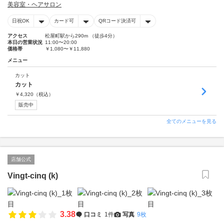
美容室・ヘアサロン
日祝OK
カード可
QRコード決済可
アクセス
松屋町駅から290m （徒歩4分）
本日の営業状況
11:00〜20:00
価格帯
￥1,080〜￥11,880
メニュー
カット
カット
￥
4,320
（税込）
販売中
全てのメニューを見る
店舗公式
Vingt-cinq (k)
3.38
口コミ
1件
写真
9枚