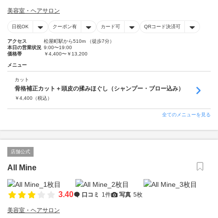
美容室・ヘアサロン
日祝OK
クーポン有
カード可
QRコード決済可
アクセス
松屋町駅から510m （徒歩7分）
本日の営業状況
9:00〜19:00
価格帯
￥4,400〜￥13,200
メニュー
カット
骨格補正カット＋頭皮の揉みほぐし（シャンプー・ブロー込み）
￥
4,400
（税込）
全てのメニューを見る
店舗公式
All Mine
3.40
口コミ
1件
写真
5枚
美容室・ヘアサロン