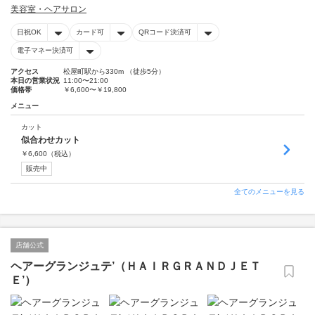
美容室・ヘアサロン
日祝OK
カード可
QRコード決済可
電子マネー決済可
アクセス
松屋町駅から330m （徒歩5分）
本日の営業状況
11:00〜21:00
価格帯
￥6,600〜￥19,800
メニュー
カット
似合わせカット
￥
6,600
（税込）
販売中
全てのメニューを見る
店舗公式
ヘアーグランジュテ’（ＨＡＩＲＧＲＡＮＤＪＥＴ
Ｅ’）