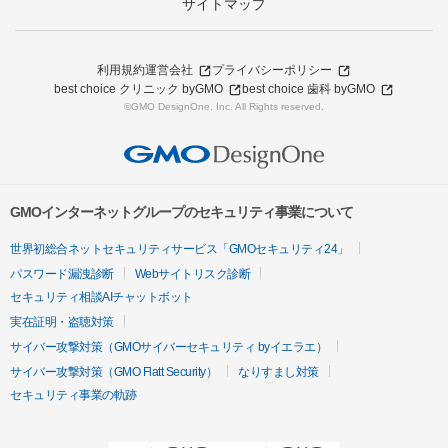
サイトマップ
利用規約
運営会社
プライバシーポリシー
best choice クリニック byGMO
best choice 歯科 byGMO
©GMO DesignOne, Inc. All Rights reserved.
GMOインターネットグループのセキュリティ事業について
世界初総合ネットセキュリティサービス「GMOセキュリティ24」
パスワード漏洩診断
Webサイトリスク診断
セキュリティ相談AIチャットボット
実在証明・盗聴対策
サイバー攻撃対策（GMOサイバーセキュリティ byイエラエ）
サイバー攻撃対策（GMO Flatt Security）
なりすまし対策
セキュリティ事業の軌跡