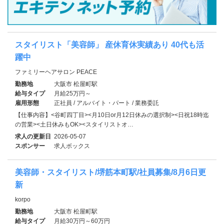
スタイリスト「美容師」 産休育休実績あり 40代も活
躍中
ファミリーヘアサロン PEACE
勤務地
大阪市 松屋町駅
給与タイプ
月給25万円～
雇用形態
正社員 / アルバイト・パート / 業務委託
【仕事内容】<谷町四丁目><月10日or月12日休みの選択制><日祝18時迄
の営業><土日休みもOK><スタイリストオ…
求人の更新日
2026-05-07
スポンサー
求人ボックス
美容師・スタイリスト/堺筋本町駅/社員募集/8月6日更
新
korpo
勤務地
大阪市 松屋町駅
給与タイプ
月給30万円～60万円