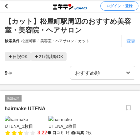
ログイン・登録
【カット】松屋町駅周辺のおすすめ美容
室・美容院・ヘアサロン
変更
検索条件
松屋町駅
美容室・ヘアサロン
カット
日祝OK
21時以降OK
9
件
店舗公式
hairmake UTENA
3.22
口コミ
1件
写真
2枚