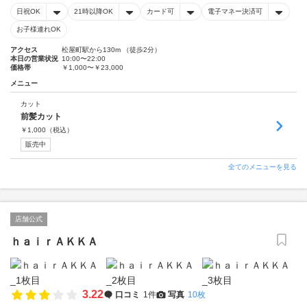
日祝OK
21時以降OK
カード可
電子マネー決済可
お子様連れOK
アクセス
松屋町駅から130m （徒歩2分）
本日の営業状況
10:00〜22:00
価格帯
￥1,000〜￥23,000
メニュー
カット
前髪カット
￥
1,000
（税込）
販売中
全てのメニューを見る
店舗公式
ｈａｉｒＡＫＫＡ
3.22
口コミ
1件
写真
10枚