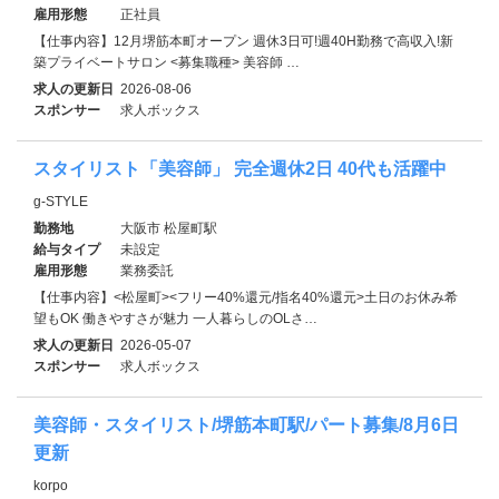
雇用形態
正社員
【仕事内容】12月堺筋本町オープン 週休3日可!週40H勤務で高収入!新
築プライベートサロン <募集職種> 美容師 …
求人の更新日
2026-08-06
スポンサー
求人ボックス
スタイリスト「美容師」 完全週休2日 40代も活躍中
g-STYLE
勤務地
大阪市 松屋町駅
給与タイプ
未設定
雇用形態
業務委託
【仕事内容】<松屋町><フリー40%還元/指名40%還元>土日のお休み希
望もOK 働きやすさが魅力 一人暮らしのOLさ…
求人の更新日
2026-05-07
スポンサー
求人ボックス
美容師・スタイリスト/堺筋本町駅/パート募集/8月6日
更新
korpo