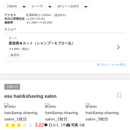
日祝OK
カード可
QRコード決済可
アクセス
松屋町駅から690m （徒歩9分）
本日の営業状況
11:00〜20:00
価格帯
￥1,080〜￥28,000
メニュー
カット
新規様★カット（シャンプー＆ブロー込）
￥
4,860
（税込）
販売中
全てのメニューを見る
店舗公式
esu hair&shaving salon
3.22
口コミ
1件
写真
6枚