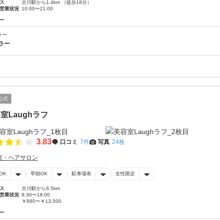
ス
古川駅から1.4km （徒歩18分）
営業状況
10:00〜21:00
ー
ラー
ラー
公式
室Laughラフ
3.83
口コミ
7件
写真
24枚
室・ヘアサロン
OK
早朝OK
駐車場有
女性限定
ス
古川駅から6.5km
営業状況
8:30〜18:00
￥660〜￥13,500
ー