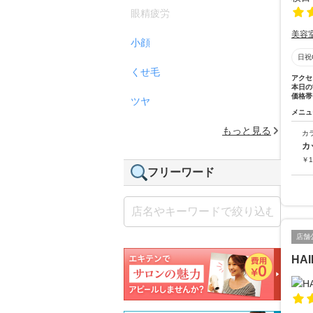
眼精疲労
美容
小顔
日祝
くせ毛
アクセ
本日の
価格帯
ツヤ
メニュ
もっと見る
カ
カ
￥
1
フリーワード
店舗
HAI