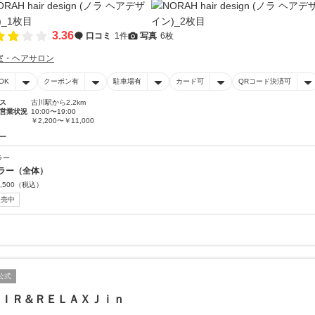
3.36
口コミ
1件
写真
6枚
室・ヘアサロン
OK
クーポン有
駐車場有
カード可
QRコード決済可
ス
古川駅から2.2km
営業状況
10:00〜19:00
￥2,200〜￥11,000
ー
ラー
ラー（全体）
,500
（税込）
販売中
公式
ＡＩＲ＆ＲＥＬＡＸＪｉｎ