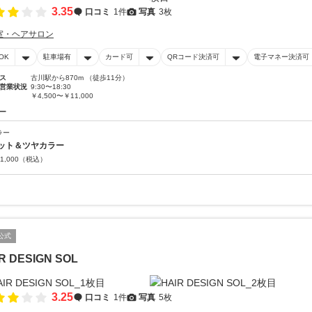
3.35
口コミ
1件
写真
3枚
室・ヘアサロン
OK
駐車場有
カード可
QRコード決済可
電子マネー決済可
ス
古川駅から870m （徒歩11分）
営業状況
9:30〜18:30
￥4,500〜￥11,000
ー
ラー
ット＆ツヤカラー
1,000
（税込）
公式
R DESIGN SOL
3.25
口コミ
1件
写真
5枚