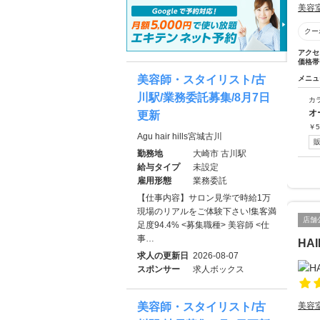
美容
クー
アクセ
価格帯
美容師・スタイリスト/古
メニュ
川駅/業務委託募集/8月7日
カ
オ
更新
￥
5
Agu hair hills宮城古川
勤務地
大崎市 古川駅
給与タイプ
未設定
雇用形態
業務委託
【仕事内容】サロン見学で時給1万
現場のリアルをご体験下さい!集客満
店舗
足度94.4% <募集職種> 美容師 <仕
事…
HA
求人の更新日
2026-08-07
スポンサー
求人ボックス
美容師・スタイリスト/古
美容