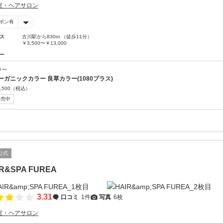
室・ヘアサロン
ポン有
ス
古川駅から830m （徒歩11分）
￥3,500〜￥13,000
ー
ラー
ーガニックカラー 良草カラー(1080プラス)
,500
（税込）
販売中
公式
IR&SPA FUREA
3.31
口コミ
1件
写真
6枚
室・ヘアサロン