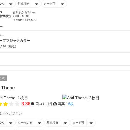
OK
駐車場有
カード可
ス
古川駅から2.4km
営業状況
9:00〜18:00
￥550〜￥16,500
ー
ラー
ーブマジックカラー
,370
（税込）
公式
i These
3.36
口コミ
1件
写真
16枚
室・ヘアサロン
OK
クーポン有
駐車場有
カード可