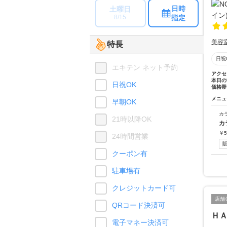
日時
土曜日
指定
8/15
美容
特長
日祝
エキテン ネット予約
アクセ
本日の
日祝OK
価格帯
メニュ
早朝OK
カ
21時以降OK
カ
￥
5
24時間営業
クーポン有
駐車場有
クレジットカード可
店舗
QRコード決済可
Ｈ
電子マネー決済可