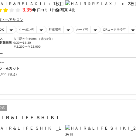
3.35
口コミ
1件
写真
4枚
室・ヘアサロン
OK
クーポン有
駐車場有
カード可
QRコード決済可
ス
古川駅から590m （徒歩8分）
営業状況
9:30〜18:30
￥2,200〜￥22,000
ー
ラー
ラー&カット
,800
（税込）
公式
ＩＲ＆ＬＩＦＥ ＳＨＩＫＩ