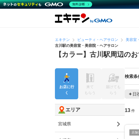
無料診断
エキテン
ビューティ・ヘアサロン
美容室
古川駅の美容室・美容院・ヘアサロン
【カラー】古川駅周辺のお
検索条
お店に行
来て
届けても
く
もらう
らう
日
エリア
13
件
宮城県
店舗