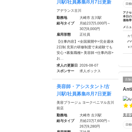
川駅/社員募集/8月7日更新
日祝
アデランス古川
アクセ
本日の
勤務地
大崎市 古川駅
価格帯
給与タイプ
月給23万5,000円～
メニュ
30万8,000円
雇用形態
正社員
カ
ハ
【仕事内容】<全国展開中>完全週休
2日制 充実の研修制度で未経験でも
￥
7
安心 <募集職種> 美容師 <仕事内容>
お…
求人の更新日
2026-08-07
スポンサー
求人ボックス
店舗
美容師・アシスタント/古
Ant
川駅/社員募集/8月7日更新
美容プラージュ ヨークベニマル古川
前店
美容
勤務地
大崎市 古川駅
給与タイプ
月給23万7,600円～
日祝
26万9,280円
雇用形態
正社員