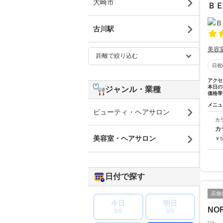
大崎市
Ｂ
古川駅
美容
日祝
アクセ
本日の
ジャンル・業種
価格帯
メニュ
ビューティ・ヘアサロン
カ
カ
美容室・ヘアサロン
￥
5
日付で探す
店舗
今日
明日
NOR
8/8
8/9