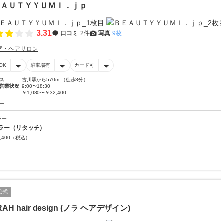
ＥＡＵＴＹＹＵＭＩ．ｊｐ
3.31
口コミ
2件
写真
9枚
室・ヘアサロン
OK
駐車場有
カード可
ス
古川駅から570m （徒歩8分）
営業状況
9:00〜18:30
￥1,080〜￥32,400
ー
ラー
ラー（リタッチ）
,400
（税込）
公式
AH hair design (ノラ ヘアデザイン)