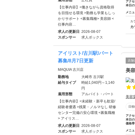
アクセ
本日の
【仕事内容】<働きながら資格取得
メニュ
を目指せる環境 >勤務も学業もしっ
かりサポート <募集職種> 美容師 <
カ
仕事内容…
カ
求人の更新日
2026-08-07
スポンサー
求人ボックス
アイリスト/古川駅/パート
募集/8月7日更新
店舗
MAQUIA 古川店
美容
勤務地
大崎市 古川駅
給与タイプ
時給1,040円～1,140
円
雇用形態
アルバイト・パート
美容
【仕事内容】<未経験・新卒も歓迎/
経験者優遇 >残業・ノルマなし 研修
日祝
センター完備の安心環境 <募集職種
アクセ
> アイリス…
本日の
価格帯
求人の更新日
2026-08-07
メニュ
スポンサー
求人ボックス