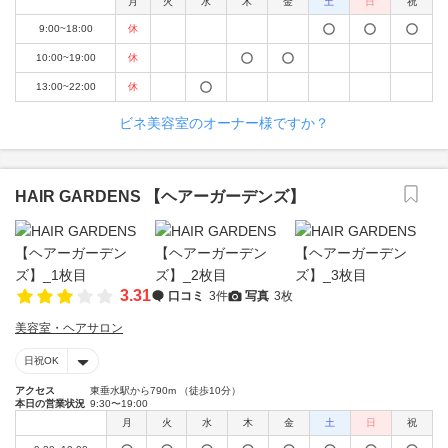
月
火
水
木
金
土
日
祝
9:00~18:00
休
10:00~19:00
休
13:00~22:00
休
ビネ美容室のオーナー様ですか？
HAIR GARDENS 【ヘアーガーデンズ】
3.31
口コミ
3件
写真
3枚
美容室・ヘアサロン
日祝OK
アクセス
東垂水駅から790m （徒歩10分）
本日の営業状況
9:30〜19:00
月
火
水
木
金
土
日
祝