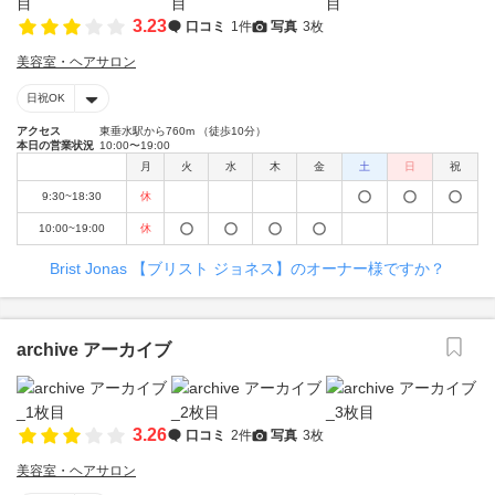
3.23
口コミ
1件
写真
3枚
美容室・ヘアサロン
日祝OK
アクセス
東垂水駅から760m （徒歩10分）
本日の営業状況
10:00〜19:00
月
火
水
木
金
土
日
祝
9:30~18:30
休
10:00~19:00
休
Brist Jonas 【ブリスト ジョネス】のオーナー様ですか？
archive アーカイブ
3.26
口コミ
2件
写真
3枚
美容室・ヘアサロン