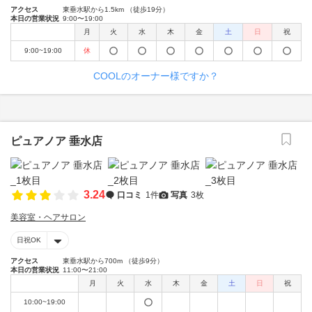
アクセス
東垂水駅から1.5km （徒歩19分）
本日の営業状況
9:00〜19:00
月
火
水
木
金
土
日
祝
9:00~19:00
休
COOLのオーナー様ですか？
ピュアノア 垂水店
3.24
口コミ
1件
写真
3枚
美容室・ヘアサロン
日祝OK
アクセス
東垂水駅から700m （徒歩9分）
本日の営業状況
11:00〜21:00
月
火
水
木
金
土
日
祝
10:00~19:00