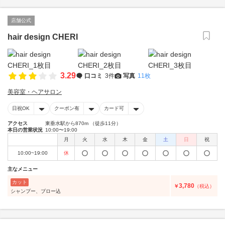
店舗公式
hair design CHERI
3.29
口コミ
3件
写真
11枚
美容室・ヘアサロン
日祝OK
クーポン有
カード可
アクセス
東垂水駅から870m （徒歩11分）
本日の営業状況
10:00〜19:00
月
火
水
木
金
土
日
祝
10:00~19:00
休
主なメニュー
カット
3,780
￥
（税込）
シャンプー、ブロー込