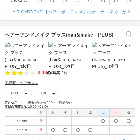
9:30~19:00
HAIR GARDENS 【ヘアーガーデンズ】のオーナー様ですか？
ヘアーアンドメイク プラス(hair&make PLUS)
3.03
写真
3枚
美容室・ヘアサロン
日祝OK
カード可
アクセス
東垂水駅から690m （徒歩9分）
本日の営業状況
10:00〜21:00
月
火
水
木
金
土
日
祝
10:00~20:00
休
10:00~21:00
休