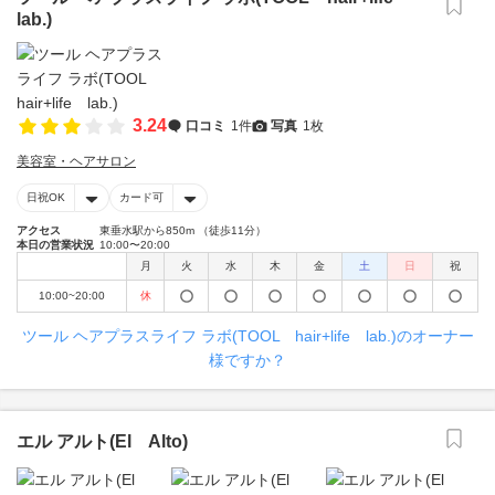
lab.)
3.24
口コミ
1件
写真
1枚
美容室・ヘアサロン
日祝OK
カード可
アクセス
東垂水駅から850m （徒歩11分）
本日の営業状況
10:00〜20:00
月
火
水
木
金
土
日
祝
10:00~20:00
休
ツール ヘアプラスライフ ラボ(TOOL hair+life lab.)のオーナー
様ですか？
エル アルト(El Alto)