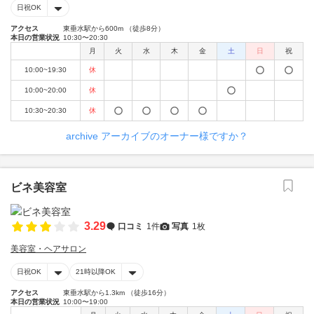
日祝OK
アクセス
東垂水駅から600m （徒歩8分）
本日の営業状況
10:30〜20:30
月
火
水
木
金
土
日
祝
10:00~19:30
休
10:00~20:00
休
10:30~20:30
休
archive アーカイブのオーナー様ですか？
ビネ美容室
3.29
口コミ
1件
写真
1枚
美容室・ヘアサロン
日祝OK
21時以降OK
アクセス
東垂水駅から1.3km （徒歩16分）
本日の営業状況
10:00〜19:00