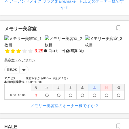
ヘアーアンドメイク プラス(hair&make PLUS)のオーナー様です
か？
メモリー美容室
3.29
口コミ
1件
写真
3枚
美容室・ヘアサロン
日祝OK
アクセス
東垂水駅から860m （徒歩11分）
本日の営業状況
9:00〜18:00
月
火
水
木
金
土
日
祝
9:00~18:00
休
メモリー美容室のオーナー様ですか？
HALE