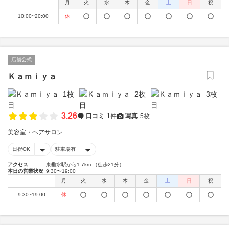
月
火
水
木
金
土
日
祝
10:00~20:00
休
店舗公式
Ｋａｍｉｙａ
3.26
口コミ
1件
写真
5枚
美容室・ヘアサロン
日祝OK
駐車場有
アクセス
東垂水駅から1.7km （徒歩21分）
本日の営業状況
9:30〜19:00
月
火
水
木
金
土
日
祝
9:30~19:00
休