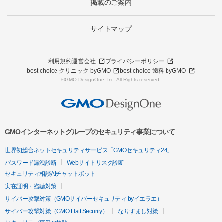
掲載のご案内
サイトマップ
利用規約
運営会社
プライバシーポリシー
best choice クリニック byGMO
best choice 歯科 byGMO
©GMO DesignOne, Inc. All Rights reserved.
GMOインターネットグループのセキュリティ事業について
世界初総合ネットセキュリティサービス「GMOセキュリティ24」
パスワード漏洩診断
Webサイトリスク診断
セキュリティ相談AIチャットボット
実在証明・盗聴対策
サイバー攻撃対策（GMOサイバーセキュリティ byイエラエ）
サイバー攻撃対策（GMO Flatt Security）
なりすまし対策