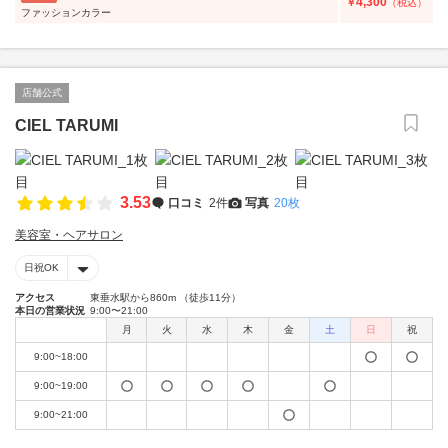
4,300
￥
（税込）
ファッションカラー
店舗公式
CIEL TARUMI
3.53
口コミ
2件
写真
20枚
美容室・ヘアサロン
日祝OK
アクセス
東垂水駅から860m （徒歩11分）
本日の営業状況
9:00〜21:00
月
火
水
木
金
土
日
祝
9:00~18:00
9:00~19:00
9:00~21:00