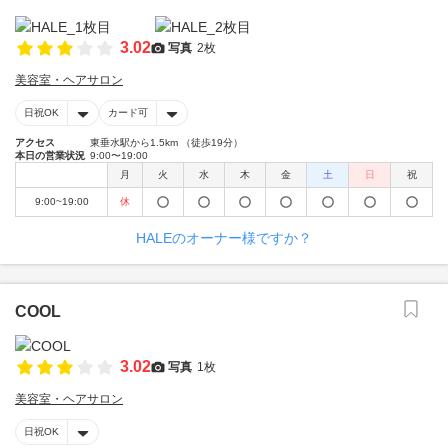
3.02
写真
2枚
美容室・ヘアサロン
日祝OK
カード可
アクセス
東垂水駅から1.5km （徒歩19分）
本日の営業状況
9:00〜19:00
月
火
水
木
金
土
日
祝
9:00~19:00
休
HALEのオーナー様ですか？
COOL
3.02
写真
1枚
美容室・ヘアサロン
日祝OK