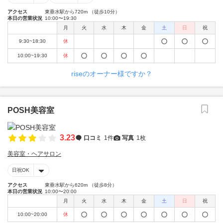
アクセス
東垂水駅から720m （徒歩10分）
本日の営業状況
10:00〜19:30
月
火
水
木
金
土
日
祝
9:30~18:30
休
10:00~19:30
休
riseのオーナー様ですか？
POSH美容室
3.23
口コミ
1件
写真
1枚
美容室・ヘアサロン
日祝OK
アクセス
東垂水駅から620m （徒歩8分）
本日の営業状況
10:00〜20:00
月
火
水
木
金
土
日
祝
10:00~20:00
休