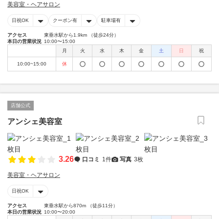
美容室・ヘアサロン
日祝OK
クーポン有
駐車場有
アクセス
東垂水駅から1.9km （徒歩24分）
本日の営業状況
10:00〜15:00
月
火
水
木
金
土
日
祝
10:00~15:00
休
店舗公式
アンシェ美容室
3.26
口コミ
1件
写真
3枚
美容室・ヘアサロン
日祝OK
アクセス
東垂水駅から870m （徒歩11分）
本日の営業状況
10:00〜20:00