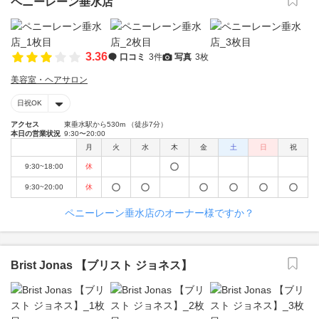
ペニーレーン垂水店
3.36
口コミ
3件
写真
3枚
美容室・ヘアサロン
日祝OK
アクセス
東垂水駅から530m （徒歩7分）
本日の営業状況
9:30〜20:00
月
火
水
木
金
土
日
祝
9:30~18:00
休
9:30~20:00
休
ペニーレーン垂水店のオーナー様ですか？
Brist Jonas 【ブリスト ジョネス】