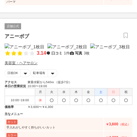
パーマ
店舗公式
アニーボブ
3.14
口コミ
1件
写真
3枚
美容室・ヘアサロン
日祝OK
駐車場有
アクセス
東垂水駅から540m （徒歩7分）
本日の営業状況
10:00〜19:00
月
火
水
木
金
土
日
祝
10:00~19:00
休
価格帯
￥3,600〜￥4,300
主なメニュー
カット
3,600
￥
（税込）
手入れがしやすく持ちがいいカット
カラー