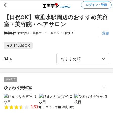
ログイン・登録
【日祝OK】東垂水駅周辺のおすすめ美容
室・美容院・ヘアサロン
変更
検索条件
東垂水駅
美容室・ヘアサロン
日祝OK
21時以降OK
34
件
店舗公式
ひまわり美容室
3.53
口コミ
2件
写真
3枚