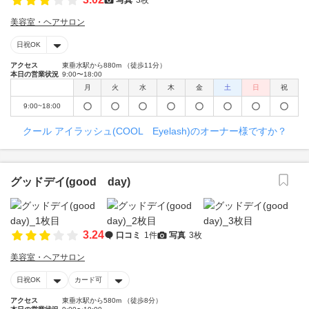
美容室・ヘアサロン
日祝OK
アクセス
東垂水駅から880m （徒歩11分）
本日の営業状況
9:00〜18:00
月
火
水
木
金
土
日
祝
9:00~18:00
クール アイラッシュ(COOL Eyelash)のオーナー様ですか？
グッドデイ(good day)
3.24
口コミ
1件
写真
3枚
美容室・ヘアサロン
日祝OK
カード可
アクセス
東垂水駅から580m （徒歩8分）