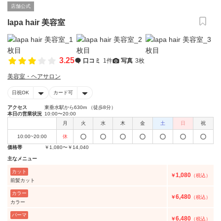
店舗公式
lapa hair 美容室
3.25
口コミ
1件
写真
3枚
美容室・ヘアサロン
日祝OK
カード可
アクセス
東垂水駅から630m （徒歩8分）
本日の営業状況
10:00〜20:00
月
火
水
木
金
土
日
祝
10:00~20:00
休
価格帯
￥1,080〜￥14,040
主なメニュー
カット
1,080
￥
（税込）
前髪カット
カラー
6,480
￥
（税込）
カラー
パーマ
6,480
￥
（税込）