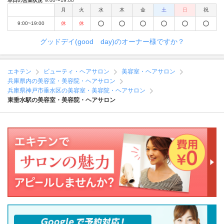
本日の営業状況
9:00〜19:00
月
火
水
木
金
土
日
祝
9:00~19:00
休
休
グッドデイ(good day)のオーナー様ですか？
エキテン
ビューティ・ヘアサロン
美容室・ヘアサロン
兵庫県内の美容室・美容院・ヘアサロン
兵庫県神戸市垂水区の美容室・美容院・ヘアサロン
東垂水駅の美容室・美容院・ヘアサロン