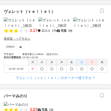
ヴェレット（ｖｅｌｌｅｔ）
3.17
口コミ
1件
写真
3枚
美容室・ヘアサロン
日祝OK
アクセス
東垂水駅から890m （徒歩12分）
本日の営業状況
10:00〜19:30
月
火
水
木
金
土
日
祝
10:00~19:30
休
ヴェレット（ｖｅｌｌｅｔ）のオーナー様ですか？
パーマみのり
3.07
写真
1枚