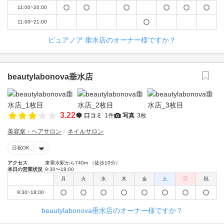
11:00~20:00
11:00~21:00
ピュアノア 垂水店のオーナー様ですか？
beautylabonova垂水店
3.22
口コミ
1件
写真
3枚
美容室・ヘアサロン
ネイルサロン
日祝OK
アクセス
東垂水駅から740m （徒歩10分）
本日の営業状況
9:30〜18:00
月
火
水
木
金
土
日
祝
9:30~18:00
beautylabonova垂水店のオーナー様ですか？