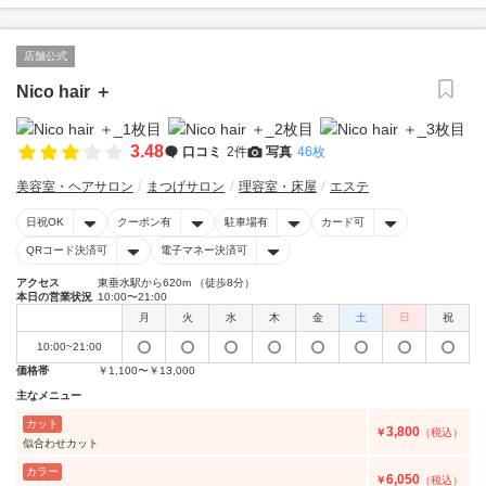
店舗公式
Nico hair ＋
3.48
口コミ
2件
写真
46枚
美容室・ヘアサロン
まつげサロン
理容室・床屋
エステ
日祝OK
クーポン有
駐車場有
カード可
QRコード決済可
電子マネー決済可
アクセス
東垂水駅から620m （徒歩8分）
本日の営業状況
10:00〜21:00
月
火
水
木
金
土
日
祝
10:00~21:00
価格帯
￥1,100〜￥13,000
主なメニュー
カット
3,800
￥
（税込）
似合わせカット
カラー
6,050
￥
（税込）