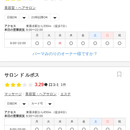
美容室・ヘアサロン
日祝OK
21時以降OK
アクセス
東垂水駅から550m （徒歩7分）
本日の営業状況
9:00〜22:00
月
火
水
木
金
土
日
祝
9:00~22:00
休
パーマみのりのオーナー様ですか？
サロン ド ルポス
3.29
口コミ
1件
マッサージ
美容室・ヘアサロン
エステ
日祝OK
カード可
アクセス
東垂水駅から650m （徒歩9分）
本日の営業状況
9:00〜20:00
月
火
水
木
金
土
日
祝
9:00~20:00