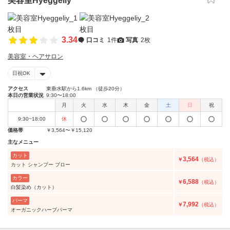
美容室Hyeggeliy
3.34
口コミ
1件
写真
2枚
美容室・ヘアサロン
日祝OK
アクセス
東垂水駅から1.6km （徒歩20分）
本日の営業状況
9:30〜18:00
月
火
水
木
金
土
日
祝
9:30~18:00
休
価格帯
￥3,564〜￥15,120
主なメニュー
カット
3,564
￥
（税込）
カット シャンプー ブロー
カラー
6,588
￥
（税込）
白髪染め（カット）
パーマ
7,992
￥
（税込）
オーガニックハーブパーマ