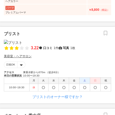
ヘアカラー
パーマ
8,800
￥
（税込）
プレミアムパーマ
ブリスト
3.22
口コミ
1件
写真
1枚
美容室・ヘアサロン
日祝OK
アクセス
東垂水駅から670m （徒歩9分）
本日の営業状況
10:00〜19:30
月
火
水
木
金
土
日
祝
10:00~19:30
休
ブリストのオーナー様ですか？