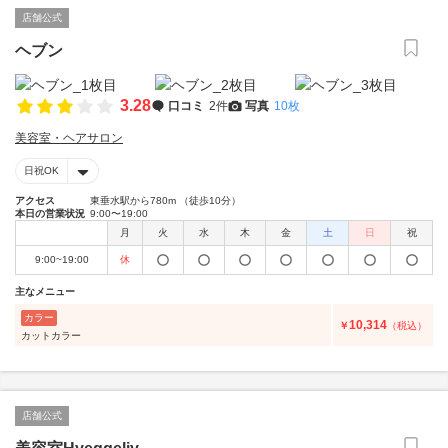
店舗公式
ヘブン
3.28
口コミ
2件
写真
10枚
美容室・ヘアサロン
日祝OK
アクセス
東垂水駅から780m （徒歩10分）
本日の営業状況
9:00〜19:00
月
火
水
木
金
土
日
祝
9:00~19:00
休
主なメニュー
カラー
10,314
￥
（税込）
カットカラー
店舗公式