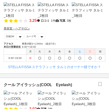
3.25
口コミ
1件
写真
3枚
美容室・ヘアサロン
日祝OK
カード可
アクセス
東垂水駅から540m （徒歩7分）
本日の営業状況
9:30〜19:00
月
火
水
木
金
土
日
祝
9:30~19:00
休
STELLA FISSA ステラフィッサ タルミのオーナー様ですか？
クール アイラッシュ(COOL Eyelash)
3.02
写真
3枚