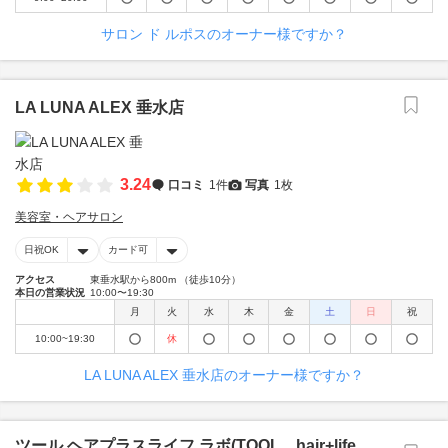
サロン ド ルポスのオーナー様ですか？
LA LUNA ALEX 垂水店
3.24
口コミ
1件
写真
1枚
美容室・ヘアサロン
日祝OK
カード可
アクセス
東垂水駅から800m （徒歩10分）
本日の営業状況
10:00〜19:30
月
火
水
木
金
土
日
祝
10:00~19:30
休
LA LUNA ALEX 垂水店のオーナー様ですか？
ツール ヘアプラスライフ ラボ(TOOL hair+life