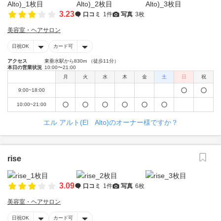
3.23
口コミ
1件
写真
3枚
美容室・ヘアサロン
日祝OK
カード可
アクセス
東垂水駅から830m （徒歩11分）
本日の営業状況
10:00〜21:00
月
火
水
木
金
土
日
祝
9:00~18:00
10:00~21:00
エル アルト(El Alto)のオーナー様ですか？
rise
3.09
口コミ
1件
写真
6枚
美容室・ヘアサロン
日祝OK
カード可